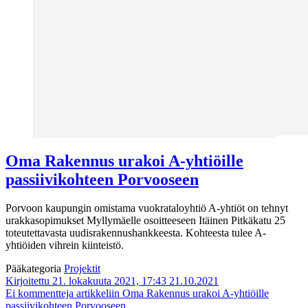
Oma Rakennus urakoi A-yhtiöille
passiivikohteen Porvooseen
Porvoon kaupungin omistama vuokrataloyhtiö A-yhtiöt on tehnyt
urakkasopimukset Myllymäelle osoitteeseen Itäinen Pitkäkatu 25
toteutettavasta uudisrakennushankkeesta. Kohteesta tulee A-
yhtiöiden vihrein kiinteistö.
Pääkategoria
Projektit
Kirjoitettu 21. lokakuuta 2021, 17:43
21.10.2021
Ei kommentteja
artikkeliin Oma Rakennus urakoi A-yhtiöille
passiivikohteen Porvooseen