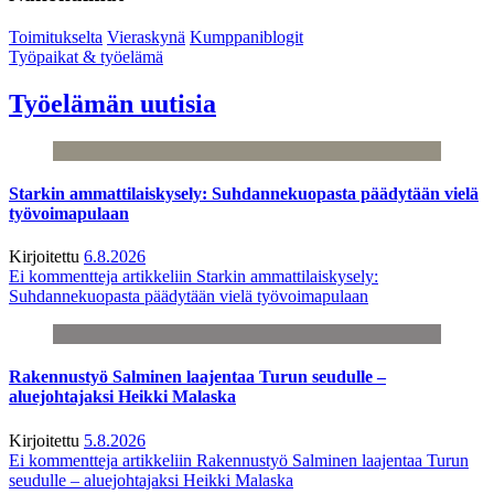
Toimitukselta
Vieraskynä
Kumppaniblogit
Työpaikat & työelämä
Työelämän uutisia
Starkin ammattilaiskysely: Suhdannekuopasta päädytään vielä
työvoimapulaan
Kirjoitettu
6.8.2026
Ei kommentteja
artikkeliin Starkin ammattilaiskysely:
Suhdannekuopasta päädytään vielä työvoimapulaan
Rakennustyö Salminen laajentaa Turun seudulle –
aluejohtajaksi Heikki Malaska
Kirjoitettu
5.8.2026
Ei kommentteja
artikkeliin Rakennustyö Salminen laajentaa Turun
seudulle – aluejohtajaksi Heikki Malaska