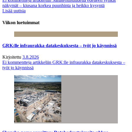
Ei kommentteja
artikkeliin Sahateollisuudella edelleen synkät
näkymät – kiusana korkea puunhinta ja heikko kysyntä
Lisää uutisia
Viikon luetuimmat
GRK:lle infraurakka datakeskuksesta – työt jo käynnissä
Kirjoitettu
3.8.2026
Ei kommentteja
artikkeliin GRK:lle infraurakka datakeskuksesta –
työt jo käynnissä