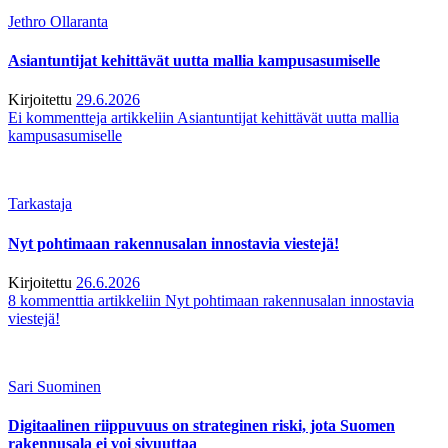
Jethro Ollaranta
Asiantuntijat kehittävät uutta mallia kampusasumiselle
Kirjoitettu
29.6.2026
Ei kommentteja
artikkeliin Asiantuntijat kehittävät uutta mallia
kampusasumiselle
Tarkastaja
Nyt pohtimaan rakennusalan innostavia viestejä!
Kirjoitettu
26.6.2026
8 kommenttia
artikkeliin Nyt pohtimaan rakennusalan innostavia
viestejä!
Sari Suominen
Digitaalinen riippuvuus on strateginen riski, jota Suomen
rakennusala ei voi sivuuttaa