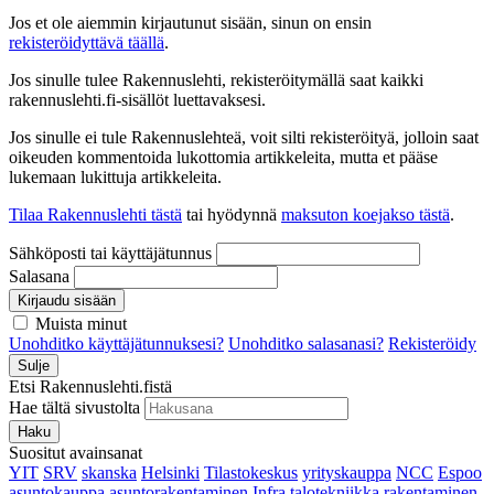
Jos et ole aiemmin kirjautunut sisään, sinun on ensin
rekisteröidyttävä täällä
.
Jos sinulle tulee Rakennuslehti, rekisteröitymällä saat kaikki
rakennuslehti.fi-sisällöt luettavaksesi.
Jos sinulle ei tule Rakennuslehteä, voit silti rekisteröityä, jolloin saat
oikeuden kommentoida lukottomia artikkeleita, mutta et pääse
lukemaan lukittuja artikkeleita.
Tilaa Rakennuslehti tästä
tai hyödynnä
maksuton koejakso tästä
.
Sähköposti tai käyttäjätunnus
Salasana
Kirjaudu sisään
Muista minut
Unohditko käyttäjätunnuksesi?
Unohditko salasanasi?
Rekisteröidy
Sulje
Etsi Rakennuslehti.fistä
Hae tältä sivustolta
Haku
Suositut avainsanat
YIT
SRV
skanska
Helsinki
Tilastokeskus
yrityskauppa
NCC
Espoo
asuntokauppa
asuntorakentaminen
Infra
talotekniikka
rakentaminen