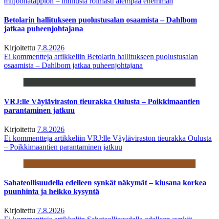
miljoonatappion – miinusta roimasti aiempaa enemmän
Betolarin hallitukseen puolustusalan osaamista – Dahlbom
jatkaa puheenjohtajana
Kirjoitettu
7.8.2026
Ei kommentteja
artikkeliin Betolarin hallitukseen puolustusalan
osaamista – Dahlbom jatkaa puheenjohtajana
VRJ:lle Väyläviraston tieurakka Oulusta – Poikkimaantien
parantaminen jatkuu
Kirjoitettu
7.8.2026
Ei kommentteja
artikkeliin VRJ:lle Väyläviraston tieurakka Oulusta
– Poikkimaantien parantaminen jatkuu
Sahateollisuudella edelleen synkät näkymät – kiusana korkea
puunhinta ja heikko kysyntä
Kirjoitettu
7.8.2026