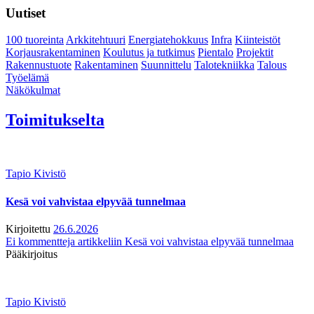
Uutiset
100 tuoreinta
Arkkitehtuuri
Energiatehokkuus
Infra
Kiinteistöt
Korjausrakentaminen
Koulutus ja tutkimus
Pientalo
Projektit
Rakennustuote
Rakentaminen
Suunnittelu
Talotekniikka
Talous
Työelämä
Näkökulmat
Toimitukselta
Tapio Kivistö
Kesä voi vahvistaa elpyvää tunnelmaa
Kirjoitettu
26.6.2026
Ei kommentteja
artikkeliin Kesä voi vahvistaa elpyvää tunnelmaa
Pääkirjoitus
Tapio Kivistö