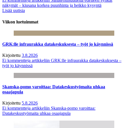
Ei kommentteja
artikkeliin Sahateollisuudella edelleen synkät
näkymät – kiusana korkea puunhinta ja heikko kysyntä
Lisää uutisia
Viikon luetuimmat
GRK:lle infraurakka datakeskuksesta – työt jo käynnissä
Kirjoitettu
3.8.2026
Ei kommentteja
artikkeliin GRK:lle infraurakka datakeskuksesta –
työt jo käynnissä
Skanska-pomo varoittaa: Datakeskustyömaita uhkaa
osaajapula
Kirjoitettu
5.8.2026
Ei kommentteja
artikkeliin Skanska-pomo varoittaa:
Datakeskustyömaita uhkaa osaajapula