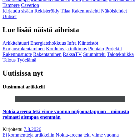
Tampere
Caverion
Kirjaudu sisään
Rekisteröidy
Tilaa Rakennuslehti
Näköislehdet
Uutiset
Lue lisää näistä aiheista
Arkkitehtuuri
Energiatehokkuus
Infra
Kiinteistöt
Korjausrakentaminen
Koulutus ja tutkimus
Pientalo
Projektit
Rakennustuote
Rakentaminen
RaksaTV
Suunnittelu
Talotekniikka
Talous
Työelämä
Uutisissa nyt
Uusimmat artikkelit
Nokia-areena teki viime vuonna miljoonatappion – miinusta
roimasti aiempaa enemmän
Kirjoitettu
7.8.2026
Ei kommentteja
artikkeliin Nokia-areena teki viime vuonna