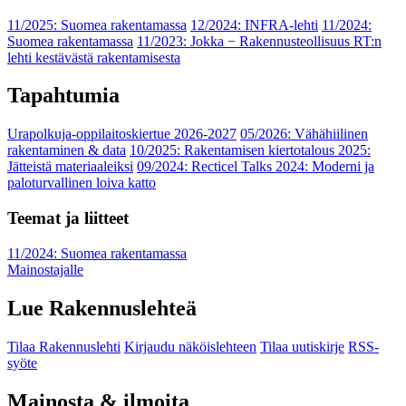
11/2025: Suomea rakentamassa
12/2024: INFRA-lehti
11/2024:
Suomea rakentamassa
11/2023: Jokka − Rakennusteollisuus RT:n
lehti kestävästä rakentamisesta
Tapahtumia
Urapolkuja-oppilaitoskiertue 2026-2027
05/2026: Vähähiilinen
rakentaminen & data
10/2025: Rakentamisen kiertotalous 2025:
Jätteistä materiaaleiksi
09/2024: Recticel Talks 2024: Moderni ja
paloturvallinen loiva katto
Teemat ja liitteet
11/2024: Suomea rakentamassa
Mainostajalle
Lue Rakennuslehteä
Tilaa Rakennuslehti
Kirjaudu näköislehteen
Tilaa uutiskirje
RSS-
syöte
Mainosta & ilmoita