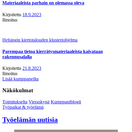
Materiaaleista parhain on olemassa oleva
Kirjoitettu
18.9.2023
Ilmoitus
Helsingin kiertotalouden klusteriohjelma
Parempaa tietoa kierrätysmateriaaleista kaivataan
rakennusalalla
Kirjoitettu
21.8.2023
Ilmoitus
Lisää kumppaneilta
Näkökulmat
Toimitukselta
Vieraskynä
Kumppaniblogit
Työpaikat & työelämä
Työelämän uutisia