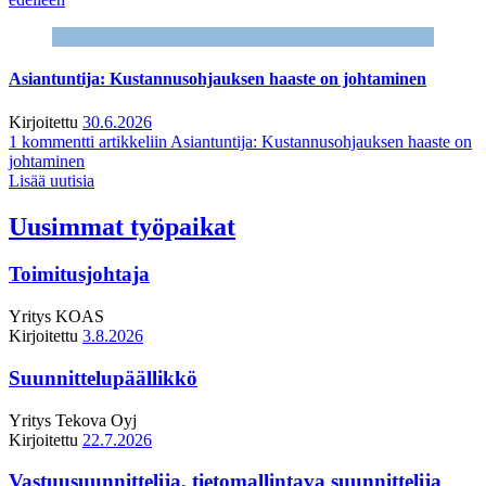
Asiantuntija: Kustannusohjauksen haaste on johtaminen
Kirjoitettu
30.6.2026
1 kommentti
artikkeliin Asiantuntija: Kustannusohjauksen haaste on
johtaminen
Lisää uutisia
Uusimmat työpaikat
Toimitusjohtaja
Yritys
KOAS
Kirjoitettu
3.8.2026
Suunnittelupäällikkö
Yritys
Tekova Oyj
Kirjoitettu
22.7.2026
Vastuusuunnittelija, tietomallintava suunnittelija