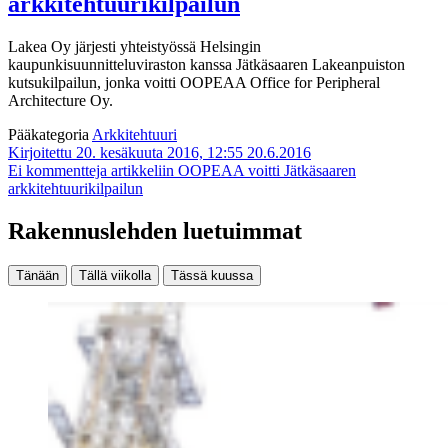
arkkitehtuurikilpailun
Lakea Oy järjesti yhteistyössä Helsingin
kaupunkisuunnitteluviraston kanssa Jätkäsaaren Lakeanpuiston
kutsukilpailun, jonka voitti OOPEAA Office for Peripheral
Architecture Oy.
Pääkategoria
Arkkitehtuuri
Kirjoitettu 20. kesäkuuta 2016, 12:55
20.6.2016
Ei kommentteja
artikkeliin OOPEAA voitti Jätkäsaaren
arkkitehtuurikilpailun
Rakennuslehden luetuimmat
Tänään
Tällä viikolla
Tässä kuussa