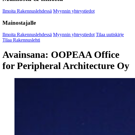
Ilmoita Rakennuslehdessä
Myynnin yhteystiedot
Mainostajalle
Ilmoita Rakennuslehdessä
Myynnin yhteystiedot
Tilaa uutiskirje
Tilaa Rakennuslehti
Avainsana:
OOPEAA Office
for Peripheral Architecture Oy