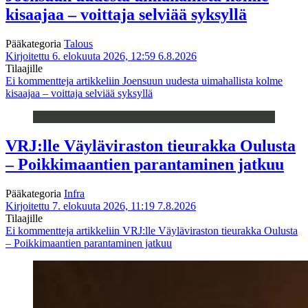
kisaajaa – voittaja selviää syksyllä
Pääkategoria
Talous
Kirjoitettu 6. elokuuta 2026, 12:59
6.8.2026
Tilaajille
Ei kommentteja
artikkeliin Joensuun uudesta uimahallista kolme
kisaajaa – voittaja selviää syksyllä
VRJ:lle Väyläviraston tieurakka Oulusta
– Poikkimaantien parantaminen jatkuu
Pääkategoria
Infra
Kirjoitettu 7. elokuuta 2026, 11:19
7.8.2026
Tilaajille
Ei kommentteja
artikkeliin VRJ:lle Väyläviraston tieurakka Oulusta
– Poikkimaantien parantaminen jatkuu