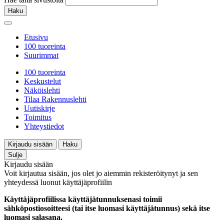
Haku
Etusivu
100 tuoreinta
Suurimmat
100 tuoreinta
Keskustelut
Näköislehti
Tilaa Rakennuslehti
Uutiskirje
Toimitus
Yhteystiedot
Kirjaudu sisään
Haku
Sulje
Kirjaudu sisään
Voit kirjautua sisään, jos olet jo aiemmin rekisteröitynyt ja sen
yhteydessä luonut käyttäjäprofiilin
Käyttäjäprofiilissa käyttäjätunnuksenasi toimii
sähköpostiosoitteesi (tai itse luomasi käyttäjätunnus) sekä itse
luomasi salasana.