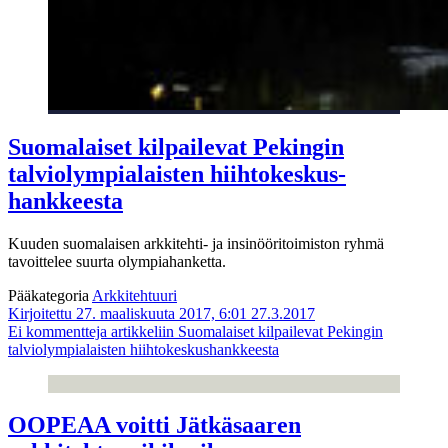
Suomalaiset kilpailevat Pekingin
talviolympialaisten hiihtokeskus­
hankkeesta
Kuuden suomalaisen arkkitehti- ja insinööritoimiston ryhmä
tavoittelee suurta olympiahanketta.
Pääkategoria
Arkkitehtuuri
Kirjoitettu 27. maaliskuuta 2017, 6:01
27.3.2017
Ei kommentteja
artikkeliin Suomalaiset kilpailevat Pekingin
talviolympialaisten hiihtokeskus­hankkeesta
OOPEAA voitti Jätkäsaaren