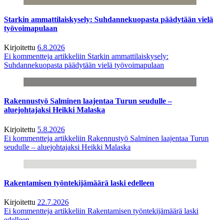
Starkin ammattilaiskysely: Suhdannekuopasta päädytään vielä
työvoimapulaan
Kirjoitettu
6.8.2026
Ei kommentteja
artikkeliin Starkin ammattilaiskysely:
Suhdannekuopasta päädytään vielä työvoimapulaan
Rakennustyö Salminen laajentaa Turun seudulle –
aluejohtajaksi Heikki Malaska
Kirjoitettu
5.8.2026
Ei kommentteja
artikkeliin Rakennustyö Salminen laajentaa Turun
seudulle – aluejohtajaksi Heikki Malaska
Rakentamisen työntekijämäärä laski edelleen
Kirjoitettu
22.7.2026
Ei kommentteja
artikkeliin Rakentamisen työntekijämäärä laski
edelleen