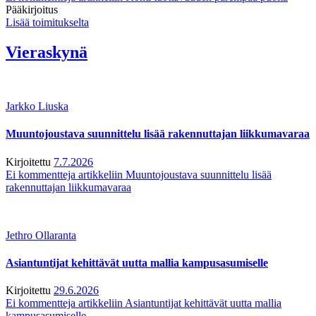
Pääkirjoitus
Lisää toimitukselta
Vieraskynä
Jarkko Liuska
Muuntojoustava suunnittelu lisää rakennuttajan liikkumavaraa
Kirjoitettu
7.7.2026
Ei kommentteja
artikkeliin Muuntojoustava suunnittelu lisää
rakennuttajan liikkumavaraa
Jethro Ollaranta
Asiantuntijat kehittävät uutta mallia kampusasumiselle
Kirjoitettu
29.6.2026
Ei kommentteja
artikkeliin Asiantuntijat kehittävät uutta mallia
kampusasumiselle