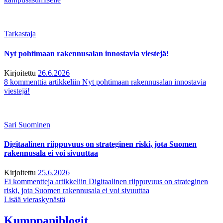
Tarkastaja
Nyt pohtimaan rakennusalan innostavia viestejä!
Kirjoitettu
26.6.2026
8 kommenttia
artikkeliin Nyt pohtimaan rakennusalan innostavia
viestejä!
Sari Suominen
Digitaalinen riippuvuus on strateginen riski, jota Suomen
rakennusala ei voi sivuuttaa
Kirjoitettu
25.6.2026
Ei kommentteja
artikkeliin Digitaalinen riippuvuus on strateginen
riski, jota Suomen rakennusala ei voi sivuuttaa
Lisää vieraskynästä
Kumppaniblogit