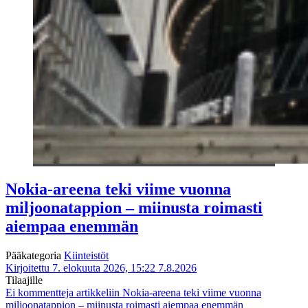
Nokia-areena teki viime vuonna
miljoonatappion – miinusta roimasti
aiempaa enemmän
Pääkategoria
Kiinteistöt
Kirjoitettu 7. elokuuta 2026, 15:22
7.8.2026
Tilaajille
Ei kommentteja
artikkeliin Nokia-areena teki viime vuonna
miljoonatappion – miinusta roimasti aiempaa enemmän