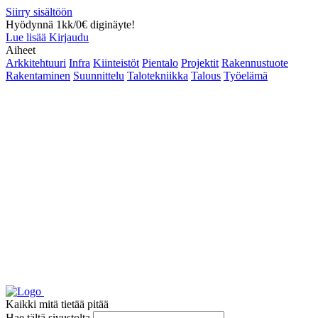
Siirry sisältöön
Hyödynnä 1kk/0€ diginäyte!
Lue lisää
Kirjaudu
Aiheet
Arkkitehtuuri
Infra
Kiinteistöt
Pientalo
Projektit
Rakennustuote
Rakentaminen
Suunnittelu
Talotekniikka
Talous
Työelämä
Kaikki mitä tietää pitää
Hae tältä sivustolta