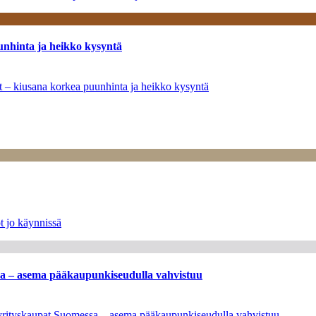
unhinta ja heikko kysyntä
ät – kiusana korkea puunhinta ja heikko kysyntä
t jo käynnissä
ssa – asema pääkaupunkiseudulla vahvistuu
en yrityskaupat Suomessa – asema pääkaupunkiseudulla vahvistuu