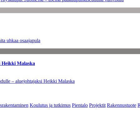
ita uhkaa osaajapula
i Heikki Malaska
dulle – aluejohtajaksi Heikki Malaska
srakentaminen
Koulutus ja tutkimus
Pientalo
Projektit
Rakennustuote
R