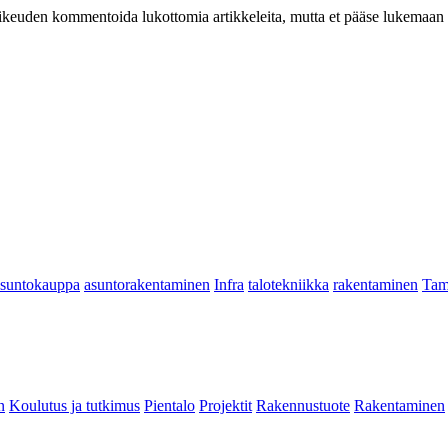
at oikeuden kommentoida lukottomia artikkeleita, mutta et pääse lukemaan l
asuntokauppa
asuntorakentaminen
Infra
talotekniikka
rakentaminen
Tam
n
Koulutus ja tutkimus
Pientalo
Projektit
Rakennustuote
Rakentaminen