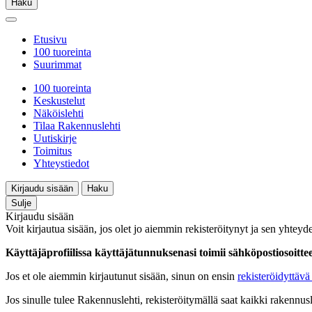
Haku
Etusivu
100 tuoreinta
Suurimmat
100 tuoreinta
Keskustelut
Näköislehti
Tilaa Rakennuslehti
Uutiskirje
Toimitus
Yhteystiedot
Kirjaudu sisään
Haku
Sulje
Kirjaudu sisään
Voit kirjautua sisään, jos olet jo aiemmin rekisteröitynyt ja sen yhteyde
Käyttäjäprofiilissa käyttäjätunnuksenasi toimii sähköpostiosoittees
Jos et ole aiemmin kirjautunut sisään, sinun on ensin
rekisteröidyttävä 
Jos sinulle tulee Rakennuslehti, rekisteröitymällä saat kaikki rakennusle