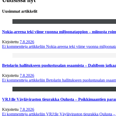
Uusimmat artikkelit
Nokia-areena teki viime vuonna miljoonatappion – miinusta ro
Kirjoitettu
7.8.2026
Ei kommentteja
artikkeliin Nokia-areena teki viime vuonna miljoona
Betolarin hallitukseen puolustusalan osaamista – Dahlbom jatk
Kirjoitettu
7.8.2026
Ei kommentteja
artikkeliin Betolarin hallitukseen puolustusalan osa
VRJ:lle Väyläviraston tieurakka Oulusta – Poikkimaantien par
Kirjoitettu
7.8.2026
Ei kommentteja
artikkeliin VRJ:lle Väyläviraston tieurakka Oulusta 