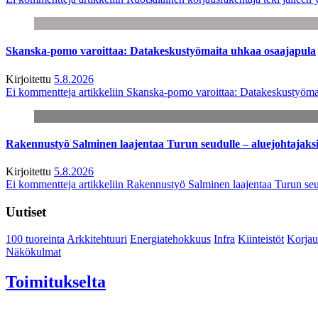
Skanska-pomo varoittaa: Datakeskustyömaita uhkaa osaajapula
Kirjoitettu
5.8.2026
Ei kommentteja
artikkeliin Skanska-pomo varoittaa: Datakeskustyöma
Rakennustyö Salminen laajentaa Turun seudulle – aluejohtajaks
Kirjoitettu
5.8.2026
Ei kommentteja
artikkeliin Rakennustyö Salminen laajentaa Turun seu
Uutiset
100 tuoreinta
Arkkitehtuuri
Energiatehokkuus
Infra
Kiinteistöt
Korjau
Näkökulmat
Toimitukselta