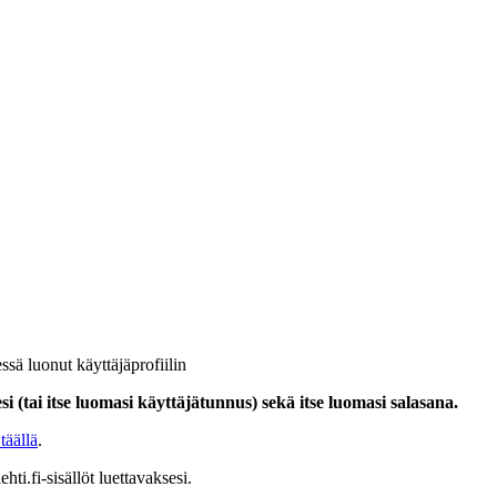
ssä luonut käyttäjäprofiilin
i (tai itse luomasi käyttäjätunnus) sekä itse luomasi salasana.
täällä
.
hti.fi-sisällöt luettavaksesi.