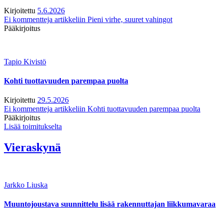
Kirjoitettu
5.6.2026
Ei kommentteja
artikkeliin Pieni virhe, suuret vahingot
Pääkirjoitus
Tapio Kivistö
Kohti tuottavuuden parempaa puolta
Kirjoitettu
29.5.2026
Ei kommentteja
artikkeliin Kohti tuottavuuden parempaa puolta
Pääkirjoitus
Lisää toimitukselta
Vieraskynä
Jarkko Liuska
Muuntojoustava suunnittelu lisää rakennuttajan liikkumavaraa