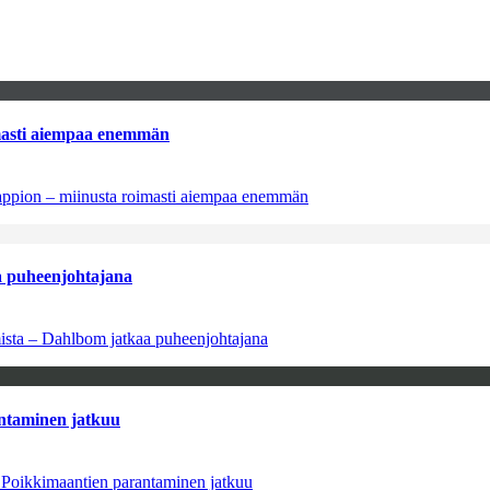
imasti aiempaa enemmän
tappion – miinusta roimasti aiempaa enemmän
aa puheenjohtajana
amista – Dahlbom jatkaa puheenjohtajana
antaminen jatkuu
– Poikkimaantien parantaminen jatkuu