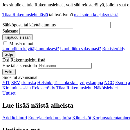
Jos sinulle ei tule Rakennuslehteä, voit silti rekisteröityä, jolloin sa
Tilaa Rakennuslehti tästä
tai hyödynnä
maksuton koejakso tästä
.
Sähköposti tai käyttäjätunnus
Salasana
Kirjaudu sisään
Muista minut
Unohditko käyttäjätunnuksesi?
Unohditko salasanasi?
Rekisteröidy
Sulje
Etsi Rakennuslehti.fistä
Hae tältä sivustolta
Haku
Suositut avainsanat
YIT
SRV
skanska
Helsinki
Tilastokeskus
yrityskauppa
NCC
Espoo
Kirjaudu sisään
Rekisteröidy
Tilaa Rakennuslehti
Näköislehdet
Uutiset
Lue lisää näistä aiheista
Arkkitehtuuri
Energiatehokkuus
Infra
Kiinteistöt
Korjausrakentamine
Uutisissa nyt