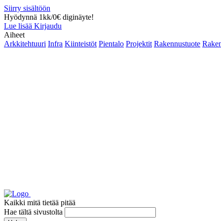
Siirry sisältöön
Hyödynnä 1kk/0€ diginäyte!
Lue lisää
Kirjaudu
Aiheet
Arkkitehtuuri
Infra
Kiinteistöt
Pientalo
Projektit
Rakennustuote
Raken
Kaikki mitä tietää pitää
Hae tältä sivustolta