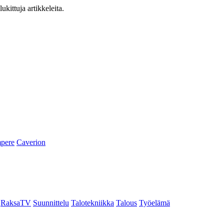
ukittuja artikkeleita.
pere
Caverion
RaksaTV
Suunnittelu
Talotekniikka
Talous
Työelämä