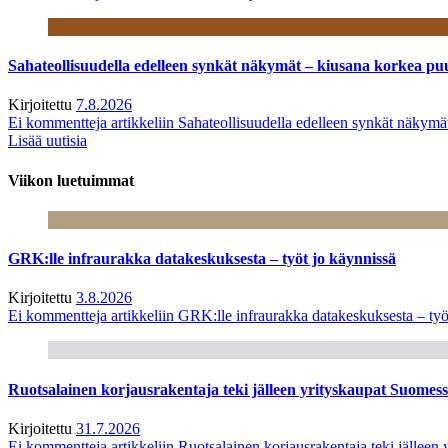
Sahateollisuudella edelleen synkät näkymät – kiusana korkea pu
Kirjoitettu
7.8.2026
Ei kommentteja
artikkeliin Sahateollisuudella edelleen synkät näkym
Lisää uutisia
Viikon luetuimmat
GRK:lle infraurakka datakeskuksesta – työt jo käynnissä
Kirjoitettu
3.8.2026
Ei kommentteja
artikkeliin GRK:lle infraurakka datakeskuksesta – työ
Ruotsalainen korjausrakentaja teki jälleen yrityskaupat Suome
Kirjoitettu
31.7.2026
Ei kommentteja
artikkeliin Ruotsalainen korjausrakentaja teki jälle