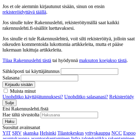
Jos et ole aiemmin kirjautunut sisään, sinun on ensin
rekisteröidyttävä täällä
.
Jos sinulle tulee Rakennuslehti, rekisteröitymällä saat kaikki
rakennuslehti.fi-sisällöt luettavaksesi.
Jos sinulle ei tule Rakennuslehteä, voit silti rekisteröityä, jolloin saat
oikeuden kommentoida lukottomia artikkeleita, mutta et pääse
lukemaan lukittuja artikkeleita.
Tilaa Rakennuslehti tästä
tai hyödynnä
maksuton koejakso tästä
.
Sähköposti tai käyttäjätunnus
Salasana
Kirjaudu sisään
Muista minut
Unohditko käyttäjätunnuksesi?
Unohditko salasanasi?
Rekisteröidy
Sulje
Etsi Rakennuslehti.fistä
Hae tältä sivustolta
Haku
Suositut avainsanat
YIT
SRV
skanska
Helsinki
Tilastokeskus
yrityskauppa
NCC
Espoo
asuntokauppa
asuntorakentaminen
Infra
talotekniikka
rakentaminen