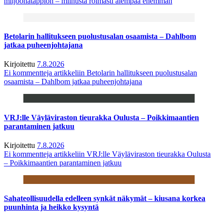
miljoonatappion – miinusta roimasti aiempaa enemmän
Betolarin hallitukseen puolustusalan osaamista – Dahlbom
jatkaa puheenjohtajana
Kirjoitettu
7.8.2026
Ei kommentteja
artikkeliin Betolarin hallitukseen puolustusalan
osaamista – Dahlbom jatkaa puheenjohtajana
VRJ:lle Väyläviraston tieurakka Oulusta – Poikkimaantien
parantaminen jatkuu
Kirjoitettu
7.8.2026
Ei kommentteja
artikkeliin VRJ:lle Väyläviraston tieurakka Oulusta
– Poikkimaantien parantaminen jatkuu
Sahateollisuudella edelleen synkät näkymät – kiusana korkea
puunhinta ja heikko kysyntä