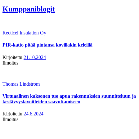
Kumppaniblogit
Recticel Insulation Oy
PIR-katto pitää pintansa kovillakin keleillä
Kirjoitettu
21.10.2024
Ilmoitus
Thomas Lindstrom
Virtuaalinen kaksonen tuo apua rakennuksien suunnitteluun ja
kestävyystavoitteiden saavuttamiseen
Kirjoitettu
24.6.2024
Ilmoitus