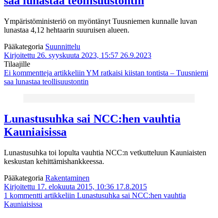
saa lunastaa teollisuustontin
Ympäristöministeriö on myöntänyt Tuusniemen kunnalle luvan
lunastaa 4,12 hehtaarin suuruisen alueen.
Pääkategoria
Suunnittelu
Kirjoitettu 26. syyskuuta 2023, 15:57
26.9.2023
Tilaajille
Ei kommentteja
artikkeliin YM ratkaisi kiistan tontista – Tuusniemi
saa lunastaa teollisuustontin
Lunastusuhka sai NCC:hen vauhtia
Kauniaisissa
Lunastusuhka toi lopulta vauhtia NCC:n vetkutteluun Kauniaisten
keskustan kehittämishankkeessa.
Pääkategoria
Rakentaminen
Kirjoitettu 17. elokuuta 2015, 10:36
17.8.2015
1 kommentti
artikkeliin Lunastusuhka sai NCC:hen vauhtia
Kauniaisissa