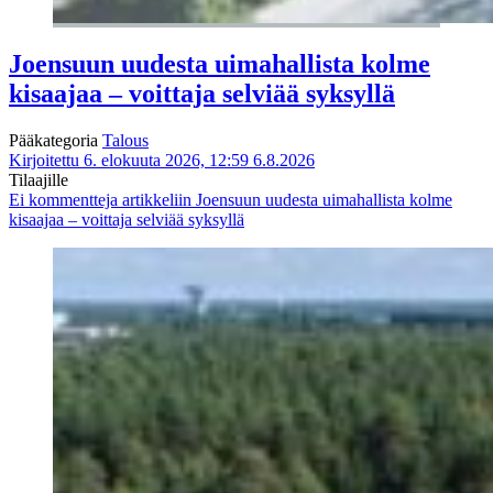
Joensuun uudesta uimahallista kolme
kisaajaa – voittaja selviää syksyllä
Pääkategoria
Talous
Kirjoitettu 6. elokuuta 2026, 12:59
6.8.2026
Tilaajille
Ei kommentteja
artikkeliin Joensuun uudesta uimahallista kolme
kisaajaa – voittaja selviää syksyllä