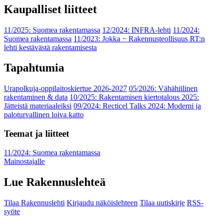
Kaupalliset liitteet
11/2025: Suomea rakentamassa
12/2024: INFRA-lehti
11/2024:
Suomea rakentamassa
11/2023: Jokka − Rakennusteollisuus RT:n
lehti kestävästä rakentamisesta
Tapahtumia
Urapolkuja-oppilaitoskiertue 2026-2027
05/2026: Vähähiilinen
rakentaminen & data
10/2025: Rakentamisen kiertotalous 2025:
Jätteistä materiaaleiksi
09/2024: Recticel Talks 2024: Moderni ja
paloturvallinen loiva katto
Teemat ja liitteet
11/2024: Suomea rakentamassa
Mainostajalle
Lue Rakennuslehteä
Tilaa Rakennuslehti
Kirjaudu näköislehteen
Tilaa uutiskirje
RSS-
syöte