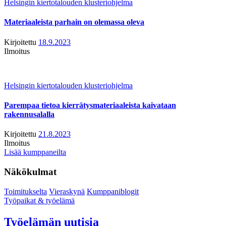
Helsingin kiertotalouden klusteriohjelma
Materiaaleista parhain on olemassa oleva
Kirjoitettu
18.9.2023
Ilmoitus
Helsingin kiertotalouden klusteriohjelma
Parempaa tietoa kierrätysmateriaaleista kaivataan
rakennusalalla
Kirjoitettu
21.8.2023
Ilmoitus
Lisää kumppaneilta
Näkökulmat
Toimitukselta
Vieraskynä
Kumppaniblogit
Työpaikat & työelämä
Työelämän uutisia