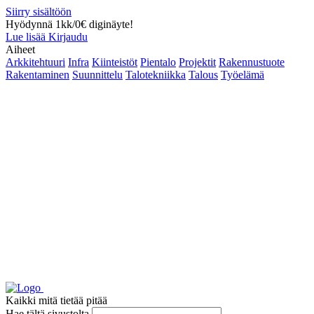
Siirry sisältöön
Hyödynnä 1kk/0€ diginäyte!
Lue lisää
Kirjaudu
Aiheet
Arkkitehtuuri
Infra
Kiinteistöt
Pientalo
Projektit
Rakennustuote
Rakentaminen
Suunnittelu
Talotekniikka
Talous
Työelämä
Kaikki mitä tietää pitää
Hae tältä sivustolta