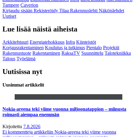
Tampere
Caverion
Kirjaudu sisään
Rekisteröidy
Tilaa Rakennuslehti
Näköislehdet
Uutiset
Lue lisää näistä aiheista
Arkkitehtuuri
Energiatehokkuus
Infra
Kiinteistöt
Korjausrakentaminen
Koulutus ja tutkimus
Pientalo
Projektit
Rakennustuote
Rakentaminen
RaksaTV
Suunnittelu
Talotekniikka
Talous
Työelämä
Uutisissa nyt
Uusimmat artikkelit
Nokia-areena teki viime vuonna miljoonatappion – miinusta
roimasti aiempaa enemmän
Kirjoitettu
7.8.2026
Ei kommentteja
artikkeliin Nokia-areena teki viime vuonna