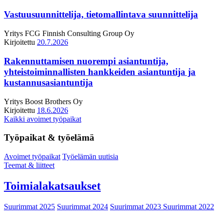
Vastuusuunnittelija, tietomallintava suunnittelija
Yritys
FCG Finnish Consulting Group Oy
Kirjoitettu
20.7.2026
Rakennuttamisen nuorempi asiantuntija,
yhteistoiminnallisten hankkeiden asiantuntija ja
kustannusasiantuntija
Yritys
Boost Brothers Oy
Kirjoitettu
18.6.2026
Kaikki avoimet työpaikat
Työpaikat & työelämä
Avoimet työpaikat
Työelämän uutisia
Teemat & liitteet
Toimialakatsaukset
Suurimmat 2025
Suurimmat 2024
Suurimmat 2023
Suurimmat 2022