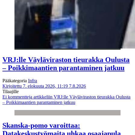
VRJ:lle Väyläviraston tieurakka Oulusta
– Poikkimaantien parantaminen jatkuu
Pääkategoria
Infra
Kirjoitettu 7. elokuuta 2026, 11:19
7.8.2026
Tilaajille
Ei kommentteja
artikkeliin VRJ:lle Väyläviraston tieurakka Oulusta
– Poikkimaantien parantaminen jatkuu
Skanska-pomo varoittaa:
Datakeskustyömaita uhkaa osaajapula