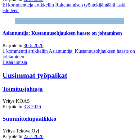
Ei kommentteja
artikkeliin Rakentamisen työntekijämäärä laski
edelleen
Asiantuntija: Kustannusohjauksen haaste on johtaminen
Kirjoitettu
30.6.2026
1 kommentti
artikkeliin Asiantuntija: Kustannusohjauksen haaste on
johtaminen
Lisää uutisia
Uusimmat työpaikat
Toimitusjohtaja
Yritys
KOAS
Kirjoitettu
3.8.2026
Suunnittelupäällikkö
Yritys
Tekova Oyj
Kirjoitettu
22.7.2026