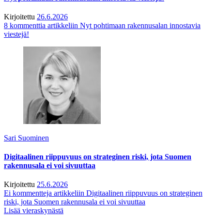
Kirjoitettu
26.6.2026
8 kommenttia
artikkeliin Nyt pohtimaan rakennusalan innostavia
viestejä!
Sari Suominen
Digitaalinen riippuvuus on strateginen riski, jota Suomen
rakennusala ei voi sivuuttaa
Kirjoitettu
25.6.2026
Ei kommentteja
artikkeliin Digitaalinen riippuvuus on strateginen
riski, jota Suomen rakennusala ei voi sivuuttaa
Lisää vieraskynästä