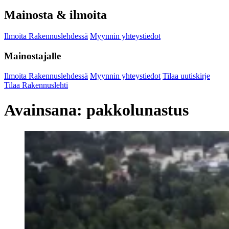
Mainosta & ilmoita
Ilmoita Rakennuslehdessä
Myynnin yhteystiedot
Mainostajalle
Ilmoita Rakennuslehdessä
Myynnin yhteystiedot
Tilaa uutiskirje
Tilaa Rakennuslehti
Avainsana:
pakkolunastus