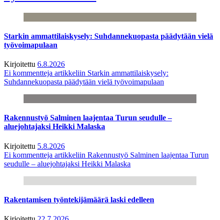
Starkin ammattilaiskysely: Suhdannekuopasta päädytään vielä
työvoimapulaan
Kirjoitettu
6.8.2026
Ei kommentteja
artikkeliin Starkin ammattilaiskysely:
Suhdannekuopasta päädytään vielä työvoimapulaan
Rakennustyö Salminen laajentaa Turun seudulle –
aluejohtajaksi Heikki Malaska
Kirjoitettu
5.8.2026
Ei kommentteja
artikkeliin Rakennustyö Salminen laajentaa Turun
seudulle – aluejohtajaksi Heikki Malaska
Rakentamisen työntekijämäärä laski edelleen
Kirjoitettu
22.7.2026