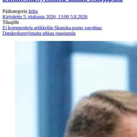
Pääkategoria
Infra
Kirjoitettu 5. elokuuta 2026, 13:00
5.8.2026
Tilaajille
Ei kommentteja
artikkeliin Skanska-pomo varoittaa:
Datakeskustyömaita uhkaa osaajapula