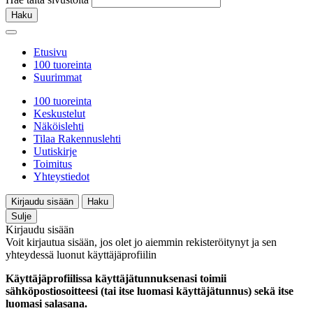
Haku
Etusivu
100 tuoreinta
Suurimmat
100 tuoreinta
Keskustelut
Näköislehti
Tilaa Rakennuslehti
Uutiskirje
Toimitus
Yhteystiedot
Kirjaudu sisään
Haku
Sulje
Kirjaudu sisään
Voit kirjautua sisään, jos olet jo aiemmin rekisteröitynyt ja sen
yhteydessä luonut käyttäjäprofiilin
Käyttäjäprofiilissa käyttäjätunnuksenasi toimii
sähköpostiosoitteesi (tai itse luomasi käyttäjätunnus) sekä itse
luomasi salasana.