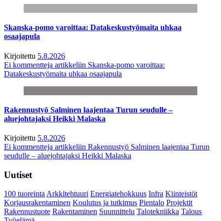
Skanska-pomo varoittaa: Datakeskustyömaita uhkaa
osaajapula
Kirjoitettu
5.8.2026
Ei kommentteja
artikkeliin Skanska-pomo varoittaa:
Datakeskustyömaita uhkaa osaajapula
Rakennustyö Salminen laajentaa Turun seudulle –
aluejohtajaksi Heikki Malaska
Kirjoitettu
5.8.2026
Ei kommentteja
artikkeliin Rakennustyö Salminen laajentaa Turun
seudulle – aluejohtajaksi Heikki Malaska
Uutiset
100 tuoreinta
Arkkitehtuuri
Energiatehokkuus
Infra
Kiinteistöt
Korjausrakentaminen
Koulutus ja tutkimus
Pientalo
Projektit
Rakennustuote
Rakentaminen
Suunnittelu
Talotekniikka
Talous
Työelämä