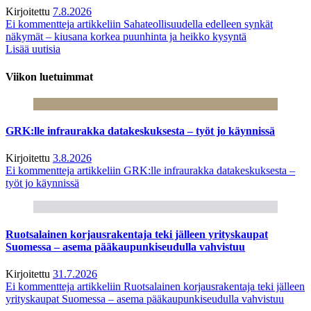
Kirjoitettu
7.8.2026
Ei kommentteja
artikkeliin Sahateollisuudella edelleen synkät
näkymät – kiusana korkea puunhinta ja heikko kysyntä
Lisää uutisia
Viikon luetuimmat
GRK:lle infraurakka datakeskuksesta – työt jo käynnissä
Kirjoitettu
3.8.2026
Ei kommentteja
artikkeliin GRK:lle infraurakka datakeskuksesta –
työt jo käynnissä
Ruotsalainen korjausrakentaja teki jälleen yrityskaupat
Suomessa – asema pääkaupunkiseudulla vahvistuu
Kirjoitettu
31.7.2026
Ei kommentteja
artikkeliin Ruotsalainen korjausrakentaja teki jälleen
yrityskaupat Suomessa – asema pääkaupunkiseudulla vahvistuu