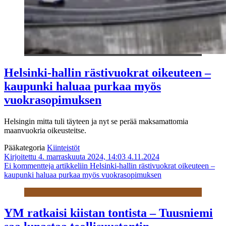
Helsinki-hallin rästi­vuokrat oikeuteen –
kaupunki haluaa purkaa myös
vuokrasopimuksen
Helsingin mitta tuli täyteen ja nyt se perää maksamattomia
maanvuokria oikeusteitse.
Pääkategoria
Kiinteistöt
Kirjoitettu 4. marraskuuta 2024, 14:03
4.11.2024
Ei kommentteja
artikkeliin Helsinki-hallin rästi­vuokrat oikeuteen –
kaupunki haluaa purkaa myös vuokrasopimuksen
YM ratkaisi kiistan tontista – Tuusniemi