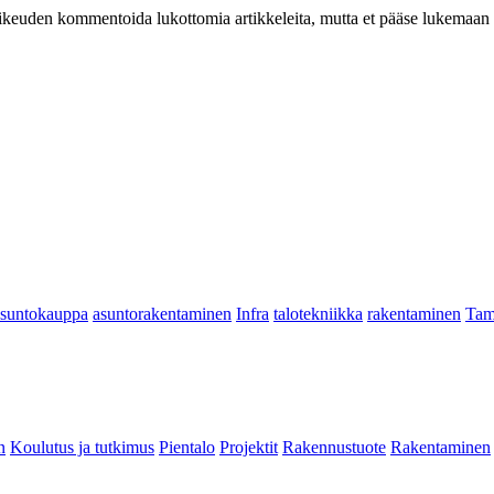
at oikeuden kommentoida lukottomia artikkeleita, mutta et pääse lukemaan l
asuntokauppa
asuntorakentaminen
Infra
talotekniikka
rakentaminen
Tam
n
Koulutus ja tutkimus
Pientalo
Projektit
Rakennustuote
Rakentaminen