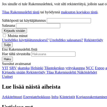
Jos sinulle ei tule Rakennuslehteä, voit silti rekisteröityä, jolloin sa
Tilaa Rakennuslehti tästä
tai hyödynnä
maksuton koejakso tästä
.
Sähköposti tai käyttäjätunnus
Salasana
Kirjaudu sisään
Muista minut
Unohditko käyttäjätunnuksesi?
Unohditko salasanasi?
Rekisteröidy
Sulje
Etsi Rakennuslehti.fistä
Hae tältä sivustolta
Haku
Suositut avainsanat
YIT
SRV
skanska
Helsinki
Tilastokeskus
yrityskauppa
NCC
Espoo
Kirjaudu sisään
Rekisteröidy
Tilaa Rakennuslehti
Näköislehdet
Uutiset
Lue lisää näistä aiheista
Arkkitehtuuri
Energiatehokkuus
Infra
Kiinteistöt
Korjausrakentamine
Uutisissa nyt