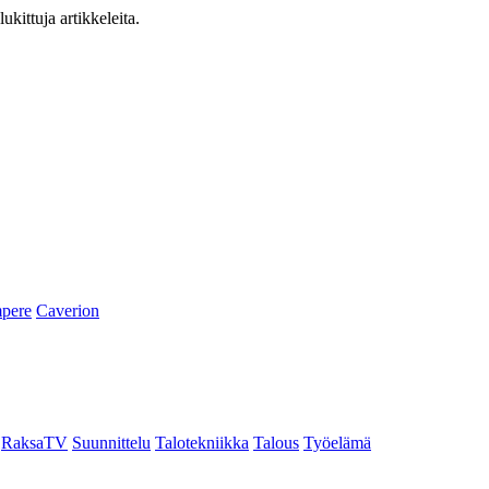
ukittuja artikkeleita.
pere
Caverion
RaksaTV
Suunnittelu
Talotekniikka
Talous
Työelämä