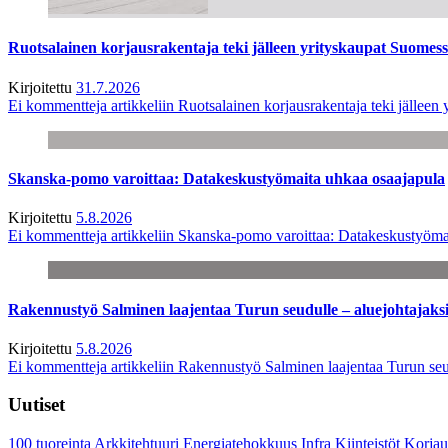
Ruotsalainen korjausrakentaja teki jälleen yrityskaupat Suome
Kirjoitettu
31.7.2026
Ei kommentteja
artikkeliin Ruotsalainen korjausrakentaja teki jälle
Skanska-pomo varoittaa: Datakeskustyömaita uhkaa osaajapula
Kirjoitettu
5.8.2026
Ei kommentteja
artikkeliin Skanska-pomo varoittaa: Datakeskustyöma
Rakennustyö Salminen laajentaa Turun seudulle – aluejohtajaks
Kirjoitettu
5.8.2026
Ei kommentteja
artikkeliin Rakennustyö Salminen laajentaa Turun seu
Uutiset
100 tuoreinta
Arkkitehtuuri
Energiatehokkuus
Infra
Kiinteistöt
Korjau