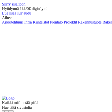
Siirry sisältöön
Hyödynnä 1kk/0€ diginäyte!
Lue lisää
Kirjaudu
Aiheet
Arkkitehtuuri
Infra
Kiinteistöt
Pientalo
Projektit
Rakennustuote
Raken
Kaikki mitä tietää pitää
Hae tältä sivustolta