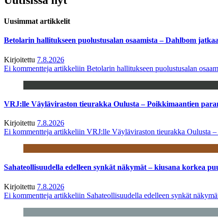
Uusimmat artikkelit
Betolarin hallitukseen puolustusalan osaamista – Dahlbom jatk
Kirjoitettu
7.8.2026
Ei kommentteja
artikkeliin Betolarin hallitukseen puolustusalan osa
VRJ:lle Väyläviraston tieurakka Oulusta – Poikkimaantien par
Kirjoitettu
7.8.2026
Ei kommentteja
artikkeliin VRJ:lle Väyläviraston tieurakka Oulusta 
Sahateollisuudella edelleen synkät näkymät – kiusana korkea pu
Kirjoitettu
7.8.2026
Ei kommentteja
artikkeliin Sahateollisuudella edelleen synkät näkym