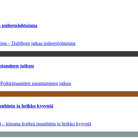
aa puheenjohtajana
amista – Dahlbom jatkaa puheenjohtajana
antaminen jatkuu
– Poikkimaantien parantaminen jatkuu
unhinta ja heikko kysyntä
ät – kiusana korkea puunhinta ja heikko kysyntä