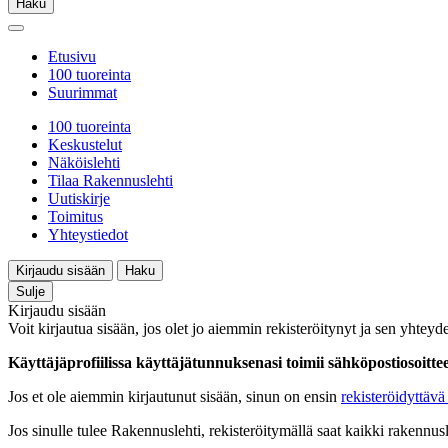
Haku
Etusivu
100 tuoreinta
Suurimmat
100 tuoreinta
Keskustelut
Näköislehti
Tilaa Rakennuslehti
Uutiskirje
Toimitus
Yhteystiedot
Kirjaudu sisään
Haku
Sulje
Kirjaudu sisään
Voit kirjautua sisään, jos olet jo aiemmin rekisteröitynyt ja sen yhteyde
Käyttäjäprofiilissa käyttäjätunnuksenasi toimii sähköpostiosoittees
Jos et ole aiemmin kirjautunut sisään, sinun on ensin
rekisteröidyttävä 
Jos sinulle tulee Rakennuslehti, rekisteröitymällä saat kaikki rakennusle