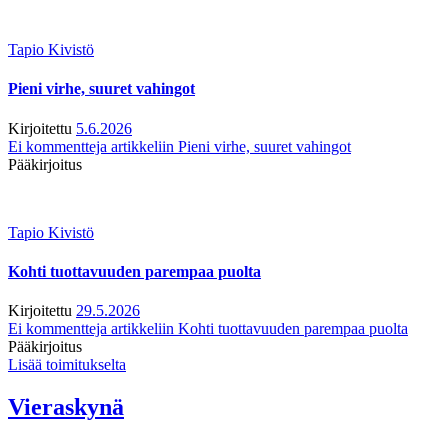
Tapio Kivistö
Pieni virhe, suuret vahingot
Kirjoitettu
5.6.2026
Ei kommentteja
artikkeliin Pieni virhe, suuret vahingot
Pääkirjoitus
Tapio Kivistö
Kohti tuottavuuden parempaa puolta
Kirjoitettu
29.5.2026
Ei kommentteja
artikkeliin Kohti tuottavuuden parempaa puolta
Pääkirjoitus
Lisää toimitukselta
Vieraskynä