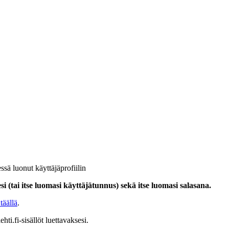
ssä luonut käyttäjäprofiilin
i (tai itse luomasi käyttäjätunnus) sekä itse luomasi salasana.
täällä
.
hti.fi-sisällöt luettavaksesi.