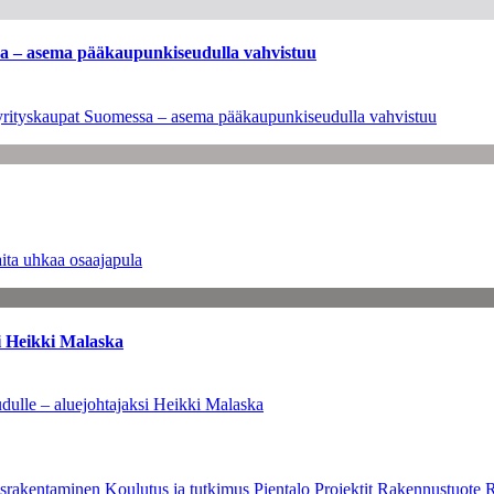
ssa – asema pääkaupunkiseudulla vahvistuu
en yrityskaupat Suomessa – asema pääkaupunkiseudulla vahvistuu
ita uhkaa osaajapula
i Heikki Malaska
dulle – aluejohtajaksi Heikki Malaska
srakentaminen
Koulutus ja tutkimus
Pientalo
Projektit
Rakennustuote
R