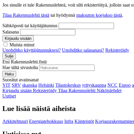
Jos sinulle ei tule Rakennuslehteä, voit silti rekisteröityä, jolloin sa
Tilaa Rakennuslehti tästä
tai hyödynnä
maksuton koejakso tästä
.
Sähköposti tai käyttäjätunnus
Salasana
Kirjaudu sisään
Muista minut
Unohditko käyttäjätunnuksesi?
Unohditko salasanasi?
Rekisteröidy
Sulje
Etsi Rakennuslehti.fistä
Hae tältä sivustolta
Haku
Suositut avainsanat
YIT
SRV
skanska
Helsinki
Tilastokeskus
yrityskauppa
NCC
Espoo
Kirjaudu sisään
Rekisteröidy
Tilaa Rakennuslehti
Näköislehdet
Uutiset
Lue lisää näistä aiheista
Arkkitehtuuri
Energiatehokkuus
Infra
Kiinteistöt
Korjausrakentamine
Uutisissa nyt