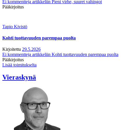
Ei kommentteja
artikkeliin Pieni virhe, suuret vahingot
Pääkirjoitus
Tapio Kivistö
Kohti tuottavuuden parempaa puolta
Kirjoitettu
29.5.2026
Ei kommentteja
artikkeliin Kohti tuottavuuden parempaa puolta
Pääkirjoitus
Lisää toimitukselta
Vieraskynä