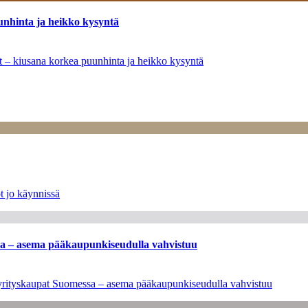
unhinta ja heikko kysyntä
ät – kiusana korkea puunhinta ja heikko kysyntä
t jo käynnissä
ssa – asema pääkaupunkiseudulla vahvistuu
en yrityskaupat Suomessa – asema pääkaupunkiseudulla vahvistuu