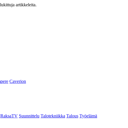
ukittuja artikkeleita.
pere
Caverion
RaksaTV
Suunnittelu
Talotekniikka
Talous
Työelämä