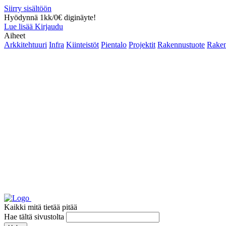
Siirry sisältöön
Hyödynnä 1kk/0€ diginäyte!
Lue lisää
Kirjaudu
Aiheet
Arkkitehtuuri
Infra
Kiinteistöt
Pientalo
Projektit
Rakennustuote
Raken
Kaikki mitä tietää pitää
Hae tältä sivustolta