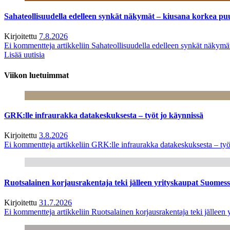
Sahateollisuudella edelleen synkät näkymät – kiusana korkea pu
Kirjoitettu
7.8.2026
Ei kommentteja
artikkeliin Sahateollisuudella edelleen synkät näkym
Lisää uutisia
Viikon luetuimmat
GRK:lle infraurakka datakeskuksesta – työt jo käynnissä
Kirjoitettu
3.8.2026
Ei kommentteja
artikkeliin GRK:lle infraurakka datakeskuksesta – työ
Ruotsalainen korjausrakentaja teki jälleen yrityskaupat Suome
Kirjoitettu
31.7.2026
Ei kommentteja
artikkeliin Ruotsalainen korjausrakentaja teki jälle