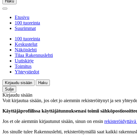
Haku
Etusivu
100 tuoreinta
Suurimmat
100 tuoreinta
Keskustelut
Näköislehti
Tilaa Rakennuslehti
Uutiskirje
Toimitus
Yhteystiedot
Kirjaudu sisään
Haku
Sulje
Kirjaudu sisään
Voit kirjautua sisään, jos olet jo aiemmin rekisteröitynyt ja sen yhteyde
Käyttäjäprofiilissa käyttäjätunnuksenasi toimii sähköpostiosoittees
Jos et ole aiemmin kirjautunut sisään, sinun on ensin
rekisteröidyttävä 
Jos sinulle tulee Rakennuslehti, rekisteröitymällä saat kaikki rakennusle