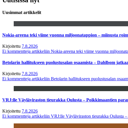
Uusimmat artikkelit
Nokia-areena teki viime vuonna miljoonatappion – miinusta ro
Kirjoitettu
7.8.2026
Ei kommentteja
artikkeliin Nokia-areena teki viime vuonna miljoona
Betolarin hallitukseen puolustusalan osaamista – Dahlbom jatk
Kirjoitettu
7.8.2026
Ei kommentteja
artikkeliin Betolarin hallitukseen puolustusalan osa
VRJ:lle Väyläviraston tieurakka Oulusta – Poikkimaantien par
Kirjoitettu
7.8.2026
Ei kommentteja
artikkeliin VRJ:lle Väyläviraston tieurakka Oulusta 