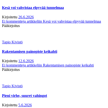
Kesä voi vahvistaa elpyvää tunnelmaa
Kirjoitettu
26.6.2026
Ei kommentteja
artikkeliin Kesä voi vahvistaa elpyvää tunnelmaa
Pääkirjoitus
Tapio Kivistö
Rakentamisen painopiste keikahti
Kirjoitettu
12.6.2026
Ei kommentteja
artikkeliin Rakentamisen painopiste keikahti
Pääkirjoitus
Tapio Kivistö
Pieni virhe, suuret vahingot
Kirjoitettu
5.6.2026