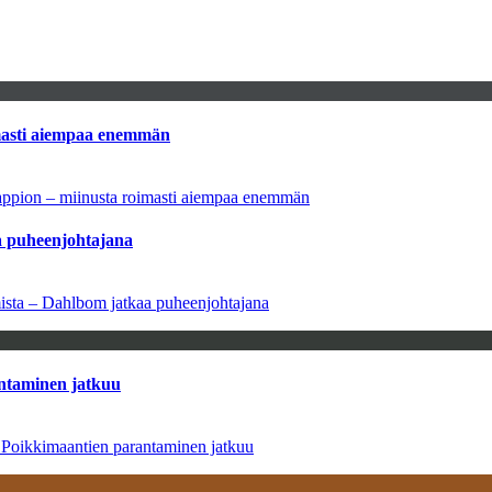
imasti aiempaa enemmän
tappion – miinusta roimasti aiempaa enemmän
aa puheenjohtajana
amista – Dahlbom jatkaa puheenjohtajana
antaminen jatkuu
– Poikkimaantien parantaminen jatkuu