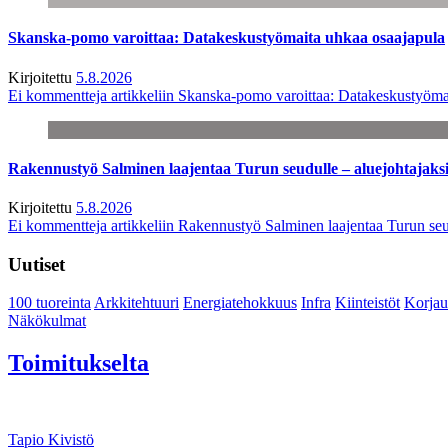
Skanska-pomo varoittaa: Datakeskustyömaita uhkaa osaajapula
Kirjoitettu
5.8.2026
Ei kommentteja
artikkeliin Skanska-pomo varoittaa: Datakeskustyöma
Rakennustyö Salminen laajentaa Turun seudulle – aluejohtajaks
Kirjoitettu
5.8.2026
Ei kommentteja
artikkeliin Rakennustyö Salminen laajentaa Turun seu
Uutiset
100 tuoreinta
Arkkitehtuuri
Energiatehokkuus
Infra
Kiinteistöt
Korjau
Näkökulmat
Toimitukselta
Tapio Kivistö