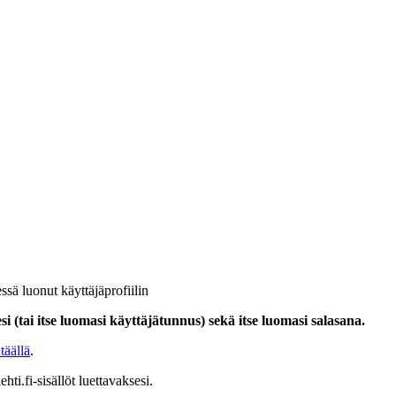
ssä luonut käyttäjäprofiilin
i (tai itse luomasi käyttäjätunnus) sekä itse luomasi salasana.
täällä
.
hti.fi-sisällöt luettavaksesi.