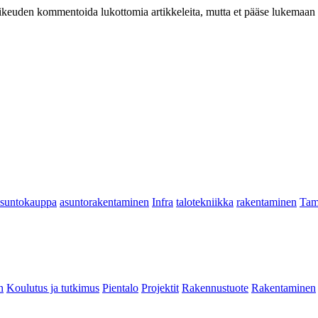
at oikeuden kommentoida lukottomia artikkeleita, mutta et pääse lukemaan l
asuntokauppa
asuntorakentaminen
Infra
talotekniikka
rakentaminen
Tam
n
Koulutus ja tutkimus
Pientalo
Projektit
Rakennustuote
Rakentaminen