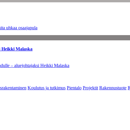
ita uhkaa osaajapula
i Heikki Malaska
dulle – aluejohtajaksi Heikki Malaska
srakentaminen
Koulutus ja tutkimus
Pientalo
Projektit
Rakennustuote
R