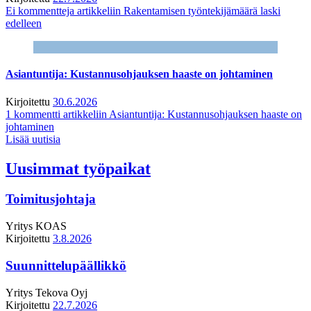
Ei kommentteja
artikkeliin Rakentamisen työntekijämäärä laski
edelleen
Asiantuntija: Kustannusohjauksen haaste on johtaminen
Kirjoitettu
30.6.2026
1 kommentti
artikkeliin Asiantuntija: Kustannusohjauksen haaste on
johtaminen
Lisää uutisia
Uusimmat työpaikat
Toimitusjohtaja
Yritys
KOAS
Kirjoitettu
3.8.2026
Suunnittelupäällikkö
Yritys
Tekova Oyj
Kirjoitettu
22.7.2026