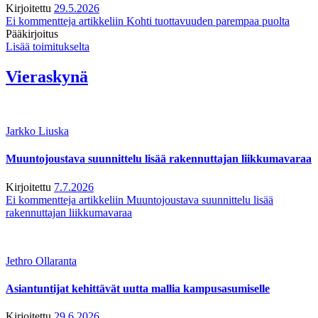
Kirjoitettu
29.5.2026
Ei kommentteja
artikkeliin Kohti tuottavuuden parempaa puolta
Pääkirjoitus
Lisää toimitukselta
Vieraskynä
Jarkko Liuska
Muuntojoustava suunnittelu lisää rakennuttajan liikkumavaraa
Kirjoitettu
7.7.2026
Ei kommentteja
artikkeliin Muuntojoustava suunnittelu lisää
rakennuttajan liikkumavaraa
Jethro Ollaranta
Asiantuntijat kehittävät uutta mallia kampusasumiselle
Kirjoitettu
29.6.2026