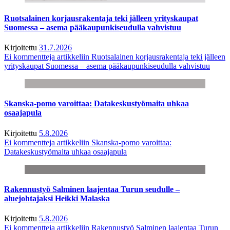
Ruotsalainen korjausrakentaja teki jälleen yrityskaupat
Suomessa – asema pääkaupunkiseudulla vahvistuu
Kirjoitettu
31.7.2026
Ei kommentteja
artikkeliin Ruotsalainen korjausrakentaja teki jälleen
yrityskaupat Suomessa – asema pääkaupunkiseudulla vahvistuu
Skanska-pomo varoittaa: Datakeskustyömaita uhkaa
osaajapula
Kirjoitettu
5.8.2026
Ei kommentteja
artikkeliin Skanska-pomo varoittaa:
Datakeskustyömaita uhkaa osaajapula
Rakennustyö Salminen laajentaa Turun seudulle –
aluejohtajaksi Heikki Malaska
Kirjoitettu
5.8.2026
Ei kommentteja
artikkeliin Rakennustyö Salminen laajentaa Turun