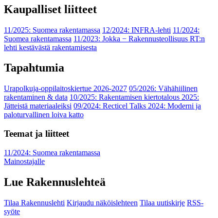
Kaupalliset liitteet
11/2025: Suomea rakentamassa
12/2024: INFRA-lehti
11/2024:
Suomea rakentamassa
11/2023: Jokka − Rakennusteollisuus RT:n
lehti kestävästä rakentamisesta
Tapahtumia
Urapolkuja-oppilaitoskiertue 2026-2027
05/2026: Vähähiilinen
rakentaminen & data
10/2025: Rakentamisen kiertotalous 2025:
Jätteistä materiaaleiksi
09/2024: Recticel Talks 2024: Moderni ja
paloturvallinen loiva katto
Teemat ja liitteet
11/2024: Suomea rakentamassa
Mainostajalle
Lue Rakennuslehteä
Tilaa Rakennuslehti
Kirjaudu näköislehteen
Tilaa uutiskirje
RSS-
syöte