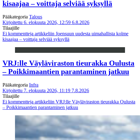
kisaajaa – voittaja selviää syksyllä
Pääkategoria
Talous
Kirjoitettu 6. elokuuta 2026, 12:59
6.8.2026
Tilaajille
Ei kommentteja
artikkeliin Joensuun uudesta uimahallista kolme
kisaajaa – voittaja selviää syksyllä
VRJ:lle Väyläviraston tieurakka Oulusta
– Poikkimaantien parantaminen jatkuu
Pääkategoria
Infra
Kirjoitettu 7. elokuuta 2026, 11:19
7.8.2026
Tilaajille
Ei kommentteja
artikkeliin VRJ:lle Väyläviraston tieurakka Oulusta
– Poikkimaantien parantaminen jatkuu