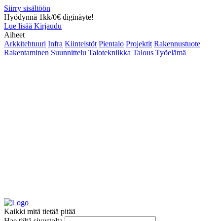
Siirry sisältöön
Hyödynnä 1kk/0€ diginäyte!
Lue lisää
Kirjaudu
Aiheet
Arkkitehtuuri
Infra
Kiinteistöt
Pientalo
Projektit
Rakennustuote
Rakentaminen
Suunnittelu
Talotekniikka
Talous
Työelämä
Kaikki mitä tietää pitää
Hae tältä sivustolta