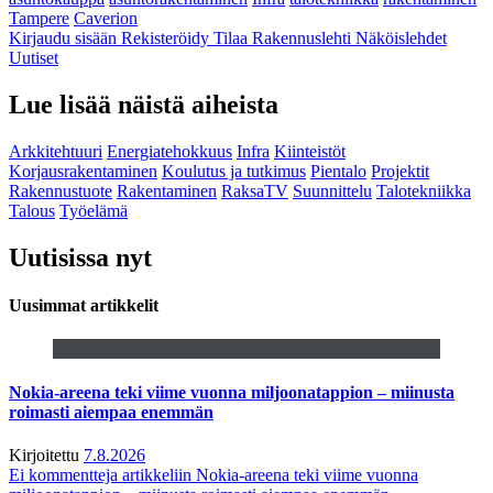
Tampere
Caverion
Kirjaudu sisään
Rekisteröidy
Tilaa Rakennuslehti
Näköislehdet
Uutiset
Lue lisää näistä aiheista
Arkkitehtuuri
Energiatehokkuus
Infra
Kiinteistöt
Korjausrakentaminen
Koulutus ja tutkimus
Pientalo
Projektit
Rakennustuote
Rakentaminen
RaksaTV
Suunnittelu
Talotekniikka
Talous
Työelämä
Uutisissa nyt
Uusimmat artikkelit
Nokia-areena teki viime vuonna miljoonatappion – miinusta
roimasti aiempaa enemmän
Kirjoitettu
7.8.2026
Ei kommentteja
artikkeliin Nokia-areena teki viime vuonna