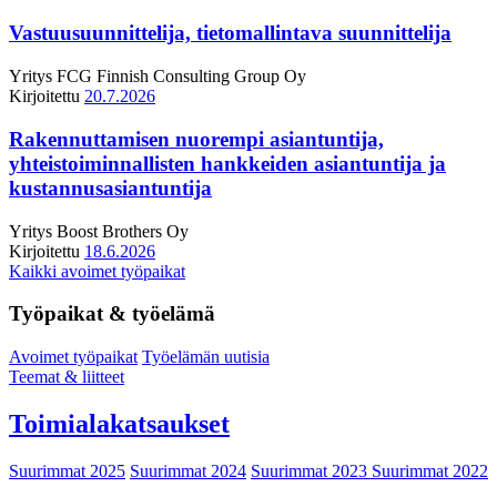
Vastuusuunnittelija, tietomallintava suunnittelija
Yritys
FCG Finnish Consulting Group Oy
Kirjoitettu
20.7.2026
Rakennuttamisen nuorempi asiantuntija,
yhteistoiminnallisten hankkeiden asiantuntija ja
kustannusasiantuntija
Yritys
Boost Brothers Oy
Kirjoitettu
18.6.2026
Kaikki avoimet työpaikat
Työpaikat & työelämä
Avoimet työpaikat
Työelämän uutisia
Teemat & liitteet
Toimialakatsaukset
Suurimmat 2025
Suurimmat 2024
Suurimmat 2023
Suurimmat 2022