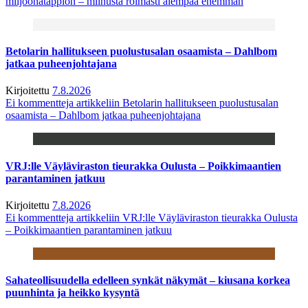
miljoonatappion – miinusta roimasti aiempaa enemmän
Betolarin hallitukseen puolustusalan osaamista – Dahlbom
jatkaa puheenjohtajana
Kirjoitettu
7.8.2026
Ei kommentteja
artikkeliin Betolarin hallitukseen puolustusalan
osaamista – Dahlbom jatkaa puheenjohtajana
VRJ:lle Väyläviraston tieurakka Oulusta – Poikkimaantien
parantaminen jatkuu
Kirjoitettu
7.8.2026
Ei kommentteja
artikkeliin VRJ:lle Väyläviraston tieurakka Oulusta
– Poikkimaantien parantaminen jatkuu
Sahateollisuudella edelleen synkät näkymät – kiusana korkea
puunhinta ja heikko kysyntä