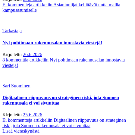
Ei kommentteja
artikkeliin Asiantuntijat kehittävät uutta mallia
kampusasumiselle
Tarkastaja
Nyt pohtimaan rakennusalan innostavia viestejä!
Kirjoitettu
26.6.2026
8 kommenttia
artikkeliin Nyt pohtimaan rakennusalan innostavia
viestejä!
Sari Suominen
Digitaalinen riippuvuus on strateginen riski, jota Suomen
rakennusala ei voi sivuuttaa
Kirjoitettu
25.6.2026
Ei kommentteja
artikkeliin Digitaalinen riippuvuus on strateginen
riski, jota Suomen rakennusala ei voi sivuuttaa
Lisää vieraskynästä