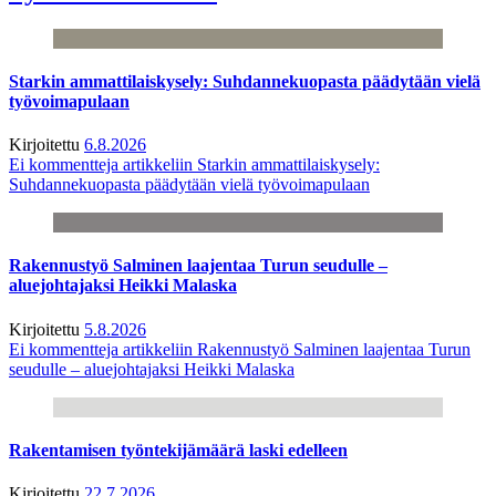
Starkin ammattilaiskysely: Suhdannekuopasta päädytään vielä
työvoimapulaan
Kirjoitettu
6.8.2026
Ei kommentteja
artikkeliin Starkin ammattilaiskysely:
Suhdannekuopasta päädytään vielä työvoimapulaan
Rakennustyö Salminen laajentaa Turun seudulle –
aluejohtajaksi Heikki Malaska
Kirjoitettu
5.8.2026
Ei kommentteja
artikkeliin Rakennustyö Salminen laajentaa Turun
seudulle – aluejohtajaksi Heikki Malaska
Rakentamisen työntekijämäärä laski edelleen
Kirjoitettu
22.7.2026