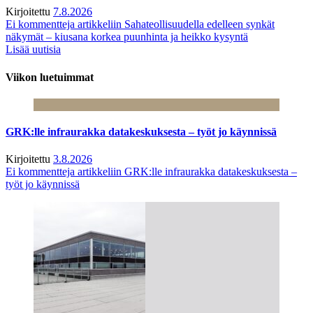
Kirjoitettu
7.8.2026
Ei kommentteja
artikkeliin Sahateollisuudella edelleen synkät
näkymät – kiusana korkea puunhinta ja heikko kysyntä
Lisää uutisia
Viikon luetuimmat
GRK:lle infraurakka datakeskuksesta – työt jo käynnissä
Kirjoitettu
3.8.2026
Ei kommentteja
artikkeliin GRK:lle infraurakka datakeskuksesta –
työt jo käynnissä