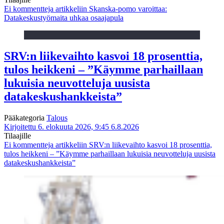
Ei kommentteja
artikkeliin Skanska-pomo varoittaa:
Datakeskustyömaita uhkaa osaajapula
SRV:n liikevaihto kasvoi 18 prosenttia,
tulos heikkeni – ”Käymme parhaillaan
lukuisia neuvotteluja uusista
datakeskushankkeista”
Pääkategoria
Talous
Kirjoitettu 6. elokuuta 2026, 9:45
6.8.2026
Tilaajille
Ei kommentteja
artikkeliin SRV:n liikevaihto kasvoi 18 prosenttia,
tulos heikkeni – ”Käymme parhaillaan lukuisia neuvotteluja uusista
datakeskushankkeista”