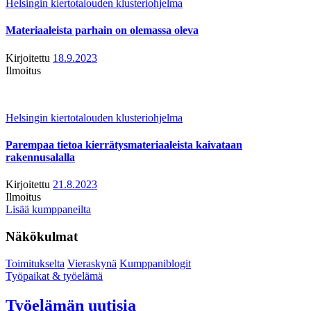
Helsingin kiertotalouden klusteriohjelma
Materiaaleista parhain on olemassa oleva
Kirjoitettu
18.9.2023
Ilmoitus
Helsingin kiertotalouden klusteriohjelma
Parempaa tietoa kierrätysmateriaaleista kaivataan
rakennusalalla
Kirjoitettu
21.8.2023
Ilmoitus
Lisää kumppaneilta
Näkökulmat
Toimitukselta
Vieraskynä
Kumppaniblogit
Työpaikat & työelämä
Työelämän uutisia