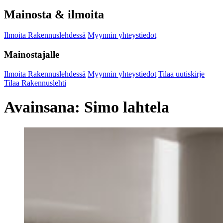
Mainosta & ilmoita
Ilmoita Rakennuslehdessä
Myynnin yhteystiedot
Mainostajalle
Ilmoita Rakennuslehdessä
Myynnin yhteystiedot
Tilaa uutiskirje
Tilaa Rakennuslehti
Avainsana:
Simo lahtela