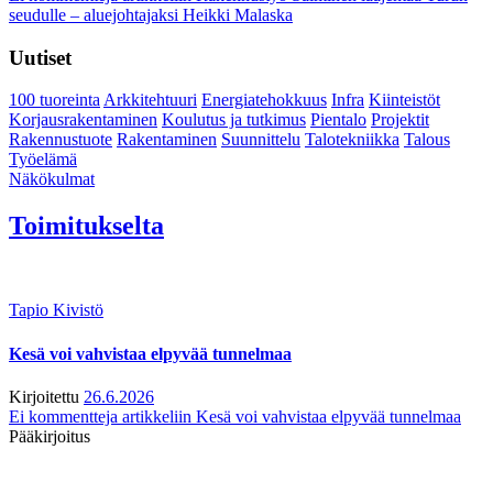
seudulle – aluejohtajaksi Heikki Malaska
Uutiset
100 tuoreinta
Arkkitehtuuri
Energiatehokkuus
Infra
Kiinteistöt
Korjausrakentaminen
Koulutus ja tutkimus
Pientalo
Projektit
Rakennustuote
Rakentaminen
Suunnittelu
Talotekniikka
Talous
Työelämä
Näkökulmat
Toimitukselta
Tapio Kivistö
Kesä voi vahvistaa elpyvää tunnelmaa
Kirjoitettu
26.6.2026
Ei kommentteja
artikkeliin Kesä voi vahvistaa elpyvää tunnelmaa
Pääkirjoitus