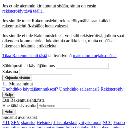
Jos et ole aiemmin kirjautunut sisään, sinun on ensin
rekisteröidyttävä täällä
.
Jos sinulle tulee Rakennuslehti, rekisteröitymällä saat kaikki
rakennuslehti.fi-sisällöt luettavaksesi.
Jos sinulle ei tule Rakennuslehteä, voit silti rekisteröityä, jolloin saat
oikeuden kommentoida lukottomia artikkeleita, mutta et pääse
lukemaan lukittuja artikkeleita.
Tilaa Rakennuslehti tästä
tai hyödynnä
maksuton koejakso tästä
.
Sähköposti tai käyttäjätunnus
Salasana
Kirjaudu sisään
Muista minut
Unohditko käyttäjätunnuksesi?
Unohditko salasanasi?
Rekisteröidy
Sulje
Etsi Rakennuslehti.fistä
Hae tältä sivustolta
Haku
Suositut avainsanat
YIT
SRV
skanska
Helsinki
Tilastokeskus
yrityskauppa
NCC
Espoo
asuntokauppa
asuntorakentaminen
Infra
talotekniikka
rakentaminen