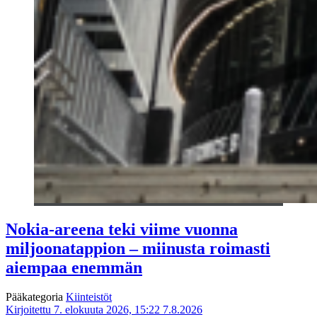
Nokia-areena teki viime vuonna
miljoonatappion – miinusta roimasti
aiempaa enemmän
Pääkategoria
Kiinteistöt
Kirjoitettu 7. elokuuta 2026, 15:22
7.8.2026