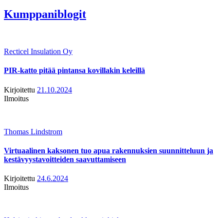
Kumppaniblogit
Recticel Insulation Oy
PIR-katto pitää pintansa kovillakin keleillä
Kirjoitettu
21.10.2024
Ilmoitus
Thomas Lindstrom
Virtuaalinen kaksonen tuo apua rakennuksien suunnitteluun ja
kestävyystavoitteiden saavuttamiseen
Kirjoitettu
24.6.2024
Ilmoitus