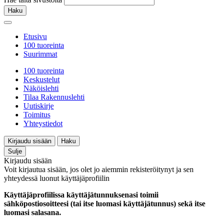
Haku
Etusivu
100 tuoreinta
Suurimmat
100 tuoreinta
Keskustelut
Näköislehti
Tilaa Rakennuslehti
Uutiskirje
Toimitus
Yhteystiedot
Kirjaudu sisään
Haku
Sulje
Kirjaudu sisään
Voit kirjautua sisään, jos olet jo aiemmin rekisteröitynyt ja sen
yhteydessä luonut käyttäjäprofiilin
Käyttäjäprofiilissa käyttäjätunnuksenasi toimii
sähköpostiosoitteesi (tai itse luomasi käyttäjätunnus) sekä itse
luomasi salasana.