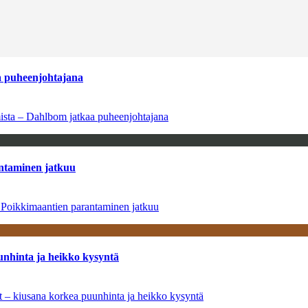
aa puheenjohtajana
amista – Dahlbom jatkaa puheenjohtajana
antaminen jatkuu
– Poikkimaantien parantaminen jatkuu
unhinta ja heikko kysyntä
ät – kiusana korkea puunhinta ja heikko kysyntä