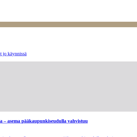
t jo käynnissä
ssa – asema pääkaupunkiseudulla vahvistuu