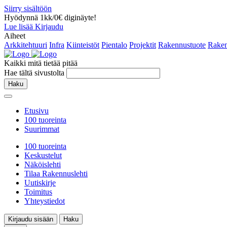
Siirry sisältöön
Hyödynnä 1kk/0€ diginäyte!
Lue lisää
Kirjaudu
Aiheet
Arkkitehtuuri
Infra
Kiinteistöt
Pientalo
Projektit
Rakennustuote
Raken
Kaikki mitä tietää pitää
Hae tältä sivustolta
Haku
Etusivu
100 tuoreinta
Suurimmat
100 tuoreinta
Keskustelut
Näköislehti
Tilaa Rakennuslehti
Uutiskirje
Toimitus
Yhteystiedot
Kirjaudu sisään
Haku