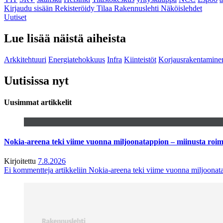
Kirjaudu sisään
Rekisteröidy
Tilaa Rakennuslehti
Näköislehdet
Uutiset
Lue lisää näistä aiheista
Arkkitehtuuri
Energiatehokkuus
Infra
Kiinteistöt
Korjausrakentamine
Uutisissa nyt
Uusimmat artikkelit
Nokia-areena teki viime vuonna miljoonatappion – miinusta ro
Kirjoitettu
7.8.2026
Ei kommentteja
artikkeliin Nokia-areena teki viime vuonna miljoona