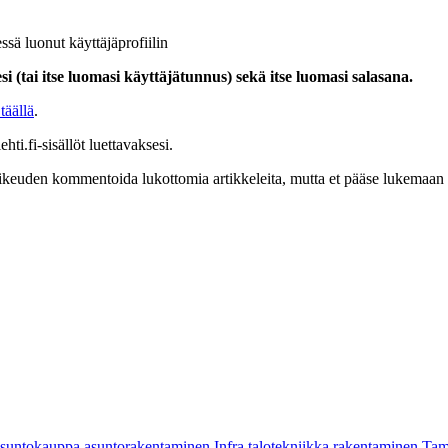
ssä luonut käyttäjäprofiilin
i (tai itse luomasi käyttäjätunnus) sekä itse luomasi salasana.
täällä
.
hti.fi-sisällöt luettavaksesi.
at oikeuden kommentoida lukottomia artikkeleita, mutta et pääse lukemaan l
asuntokauppa
asuntorakentaminen
Infra
talotekniikka
rakentaminen
Tam