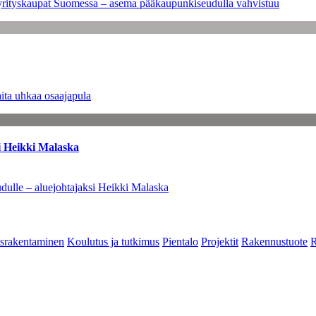
en yrityskaupat Suomessa – asema pääkaupunkiseudulla vahvistuu
ita uhkaa osaajapula
i Heikki Malaska
dulle – aluejohtajaksi Heikki Malaska
srakentaminen
Koulutus ja tutkimus
Pientalo
Projektit
Rakennustuote
R