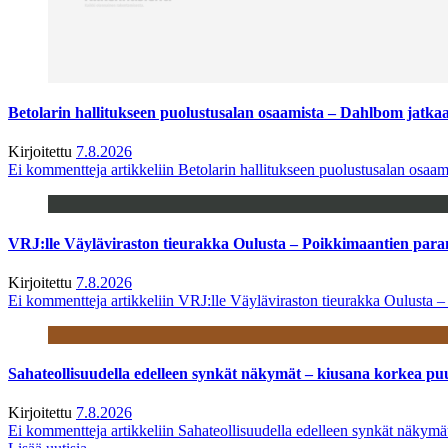
Betolarin hallitukseen puolustusalan osaamista – Dahlbom jatk
Kirjoitettu
7.8.2026
Ei kommentteja
artikkeliin Betolarin hallitukseen puolustusalan osa
VRJ:lle Väyläviraston tieurakka Oulusta – Poikkimaantien par
Kirjoitettu
7.8.2026
Ei kommentteja
artikkeliin VRJ:lle Väyläviraston tieurakka Oulusta 
Sahateollisuudella edelleen synkät näkymät – kiusana korkea pu
Kirjoitettu
7.8.2026
Ei kommentteja
artikkeliin Sahateollisuudella edelleen synkät näkym