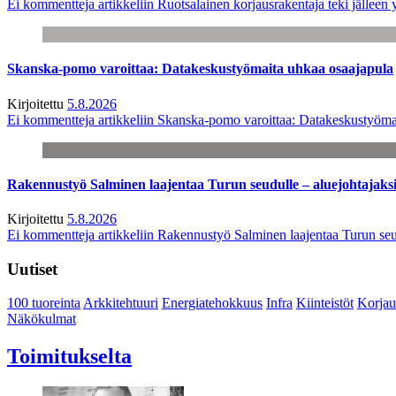
Ei kommentteja
artikkeliin Ruotsalainen korjausrakentaja teki jälle
Skanska-pomo varoittaa: Datakeskustyömaita uhkaa osaajapula
Kirjoitettu
5.8.2026
Ei kommentteja
artikkeliin Skanska-pomo varoittaa: Datakeskustyöma
Rakennustyö Salminen laajentaa Turun seudulle – aluejohtajaks
Kirjoitettu
5.8.2026
Ei kommentteja
artikkeliin Rakennustyö Salminen laajentaa Turun seu
Uutiset
100 tuoreinta
Arkkitehtuuri
Energiatehokkuus
Infra
Kiinteistöt
Korjau
Näkökulmat
Toimitukselta