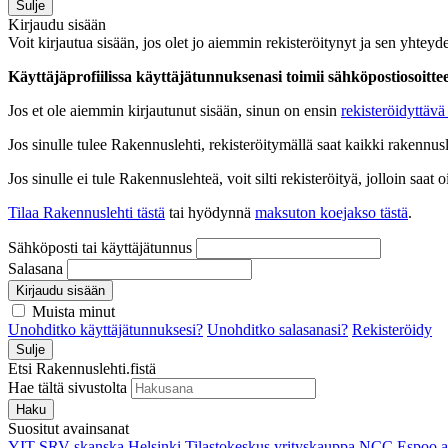
Sulje
Kirjaudu sisään
Voit kirjautua sisään, jos olet jo aiemmin rekisteröitynyt ja sen yhteyde
Käyttäjäprofiilissa käyttäjätunnuksenasi toimii sähköpostiosoittees
Jos et ole aiemmin kirjautunut sisään, sinun on ensin
rekisteröidyttävä 
Jos sinulle tulee Rakennuslehti, rekisteröitymällä saat kaikki rakennusle
Jos sinulle ei tule Rakennuslehteä, voit silti rekisteröityä, jolloin sa
Tilaa Rakennuslehti tästä
tai hyödynnä
maksuton koejakso tästä
.
Sähköposti tai käyttäjätunnus
Salasana
Kirjaudu sisään
Muista minut
Unohditko käyttäjätunnuksesi?
Unohditko salasanasi?
Rekisteröidy
Sulje
Etsi Rakennuslehti.fistä
Hae tältä sivustolta
Haku
Suositut avainsanat
YIT
SRV
skanska
Helsinki
Tilastokeskus
yrityskauppa
NCC
Espoo