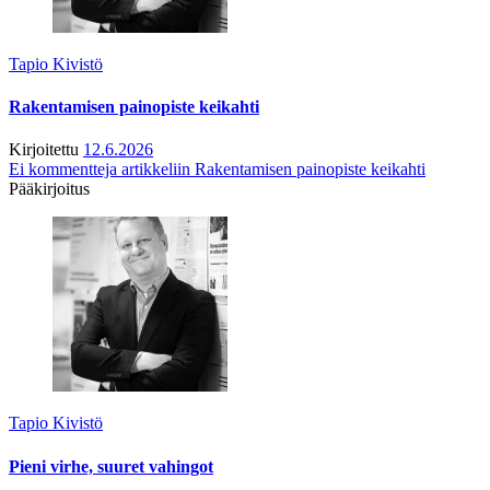
Tapio Kivistö
Rakentamisen painopiste keikahti
Kirjoitettu
12.6.2026
Ei kommentteja
artikkeliin Rakentamisen painopiste keikahti
Pääkirjoitus
Tapio Kivistö
Pieni virhe, suuret vahingot