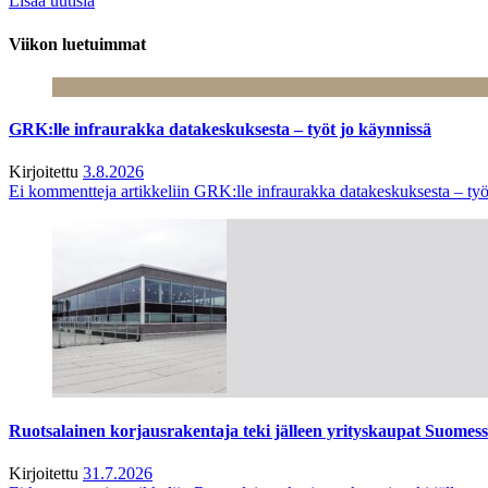
Lisää uutisia
Viikon luetuimmat
GRK:lle infraurakka datakeskuksesta – työt jo käynnissä
Kirjoitettu
3.8.2026
Ei kommentteja
artikkeliin GRK:lle infraurakka datakeskuksesta – työ
Ruotsalainen korjausrakentaja teki jälleen yrityskaupat Suome
Kirjoitettu
31.7.2026