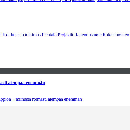
n
Koulutus ja tutkimus
Pientalo
Projektit
Rakennustuote
Rakentaminen
imasti aiempaa enemmän
tappion – miinusta roimasti aiempaa enemmän