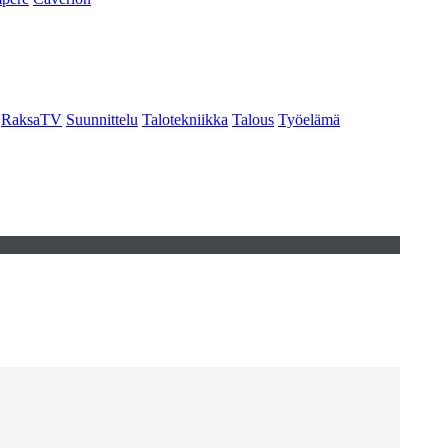
RaksaTV
Suunnittelu
Talotekniikka
Talous
Työelämä