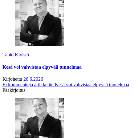
Tapio Kivistö
Kesä voi vahvistaa elpyvää tunnelmaa
Kirjoitettu
26.6.2026
Ei kommentteja
artikkeliin Kesä voi vahvistaa elpyvää tunnelmaa
Pääkirjoitus