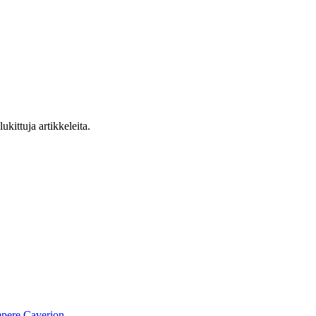
ukittuja artikkeleita.
pere
Caverion