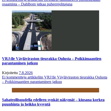
osaamista – Dahlbom jatkaa puheenjohtajana
VRJ:lle Väyläviraston tieurakka Oulusta – Poikkimaantien
parantaminen jatkuu
Kirjoitettu
7.8.2026
Ei kommentteja
artikkeliin VRJ:lle Väyläviraston tieurakka Oulusta
– Poikkimaantien parantaminen jatkuu
Sahateollisuudella edelleen synkät näkymät – kiusana korkea
puunhinta ja heikko kysyntä