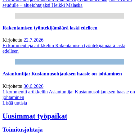
seudulle – aluejohtajaksi Heikki Malaska
Rakentamisen työntekijämäärä laski edelleen
Kirjoitettu
22.7.2026
Ei kommentteja
artikkeliin Rakentamisen työntekijämäärä laski
edelleen
Asiantuntija: Kustannusohjauksen haaste on johtaminen
Kirjoitettu
30.6.2026
1 kommentti
artikkeliin Asiantuntija: Kustannusohjauksen haaste on
johtaminen
Lisää uutisia
Uusimmat työpaikat
Toimitusjohtaja