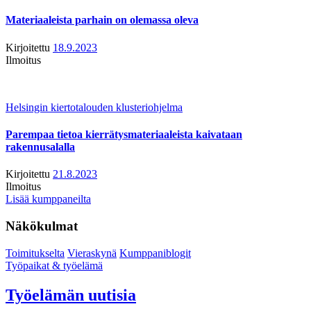
Materiaaleista parhain on olemassa oleva
Kirjoitettu
18.9.2023
Ilmoitus
Helsingin kiertotalouden klusteriohjelma
Parempaa tietoa kierrätysmateriaaleista kaivataan
rakennusalalla
Kirjoitettu
21.8.2023
Ilmoitus
Lisää kumppaneilta
Näkökulmat
Toimitukselta
Vieraskynä
Kumppaniblogit
Työpaikat & työelämä
Työelämän uutisia