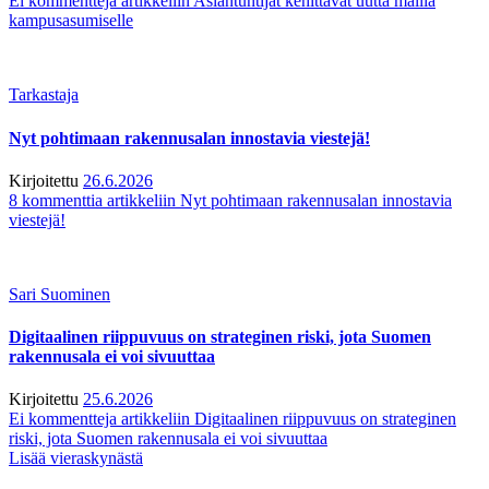
Ei kommentteja
artikkeliin Asiantuntijat kehittävät uutta mallia
kampusasumiselle
Tarkastaja
Nyt pohtimaan rakennusalan innostavia viestejä!
Kirjoitettu
26.6.2026
8 kommenttia
artikkeliin Nyt pohtimaan rakennusalan innostavia
viestejä!
Sari Suominen
Digitaalinen riippuvuus on strateginen riski, jota Suomen
rakennusala ei voi sivuuttaa
Kirjoitettu
25.6.2026
Ei kommentteja
artikkeliin Digitaalinen riippuvuus on strateginen
riski, jota Suomen rakennusala ei voi sivuuttaa
Lisää vieraskynästä