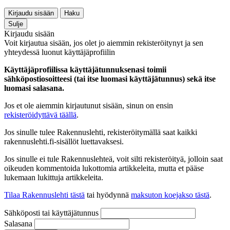
Kirjaudu sisään
Haku
Sulje
Kirjaudu sisään
Voit kirjautua sisään, jos olet jo aiemmin rekisteröitynyt ja sen
yhteydessä luonut käyttäjäprofiilin
Käyttäjäprofiilissa käyttäjätunnuksenasi toimii
sähköpostiosoitteesi (tai itse luomasi käyttäjätunnus) sekä itse
luomasi salasana.
Jos et ole aiemmin kirjautunut sisään, sinun on ensin
rekisteröidyttävä täällä
.
Jos sinulle tulee Rakennuslehti, rekisteröitymällä saat kaikki
rakennuslehti.fi-sisällöt luettavaksesi.
Jos sinulle ei tule Rakennuslehteä, voit silti rekisteröityä, jolloin saat
oikeuden kommentoida lukottomia artikkeleita, mutta et pääse
lukemaan lukittuja artikkeleita.
Tilaa Rakennuslehti tästä
tai hyödynnä
maksuton koejakso tästä
.
Sähköposti tai käyttäjätunnus
Salasana