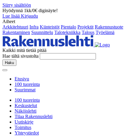
Siirry sisältöön
Hyödynnä 1kk/0€ diginäyte!
Lue lisää
Kirjaudu
Aiheet
Arkkitehtuuri
Infra
Kiinteistöt
Pientalo
Projektit
Rakennustuote
Rakentaminen
Suunnittelu
Talotekniikka
Talous
Työelämä
Kaikki mitä tietää pitää
Hae tältä sivustolta
Haku
Etusivu
100 tuoreinta
Suurimmat
100 tuoreinta
Keskustelut
Näköislehti
Tilaa Rakennuslehti
Uutiskirje
Toimitus
Yhteystiedot