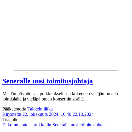
Seneralle uusi toimitusjohtaja
Maalämpöyhtiö saa poikkeuksellisen kokeneen vetäjän omalta
toimialalta ja vieläpä oman konsernin sisältä.
Pääkategoria
Talotekniikka
Kirjoitettu 22. lokakuuta 2024, 16:40
22.10.2024
Tilaajille
Ei kommentteja
artikkeliin Seneralle uusi toimitusjohtaja