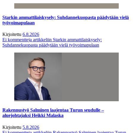
Starkin ammattilaiskysely: Suhdannekuopasta päädytään vielä
työvoimapulaan
Kirjoitettu
6.8.2026
Ei kommentteja
artikkeliin Starkin ammattilaiskysely:
Suhdannekuopasta päädytään vielä työvoimapulaan
Rakennustyö Salminen laajentaa Turun seudulle –
aluejohtajaksi Heikki Malaska
Kirjoitettu
5.8.2026
Ei kommentteja
artikkeliin Rakennustyö Salminen laajentaa Turun