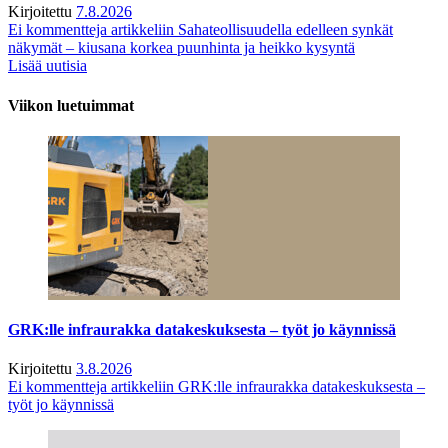
Kirjoitettu
7.8.2026
Ei kommentteja
artikkeliin Sahateollisuudella edelleen synkät
näkymät – kiusana korkea puunhinta ja heikko kysyntä
Lisää uutisia
Viikon luetuimmat
GRK:lle infraurakka datakeskuksesta – työt jo käynnissä
Kirjoitettu
3.8.2026
Ei kommentteja
artikkeliin GRK:lle infraurakka datakeskuksesta –
työt jo käynnissä