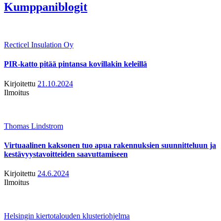
Kumppaniblogit
Recticel Insulation Oy
PIR-katto pitää pintansa kovillakin keleillä
Kirjoitettu
21.10.2024
Ilmoitus
Thomas Lindstrom
Virtuaalinen kaksonen tuo apua rakennuksien suunnitteluun ja
kestävyystavoitteiden saavuttamiseen
Kirjoitettu
24.6.2024
Ilmoitus
Helsingin kiertotalouden klusteriohjelma