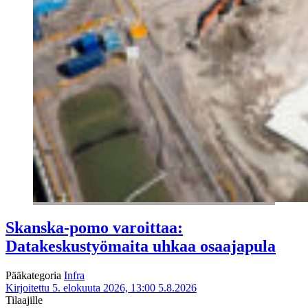
Skanska-pomo varoittaa:
Datakeskustyömaita uhkaa osaajapula
Pääkategoria
Infra
Kirjoitettu 5. elokuuta 2026, 13:00
5.8.2026
Tilaajille