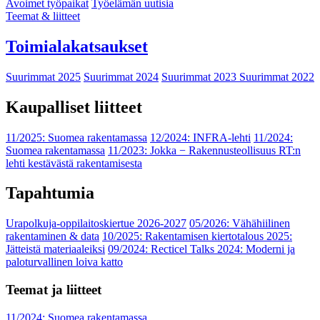
Avoimet työpaikat
Työelämän uutisia
Teemat & liitteet
Toimialakatsaukset
Suurimmat 2025
Suurimmat 2024
Suurimmat 2023
Suurimmat 2022
Kaupalliset liitteet
11/2025: Suomea rakentamassa
12/2024: INFRA-lehti
11/2024:
Suomea rakentamassa
11/2023: Jokka − Rakennusteollisuus RT:n
lehti kestävästä rakentamisesta
Tapahtumia
Urapolkuja-oppilaitoskiertue 2026-2027
05/2026: Vähähiilinen
rakentaminen & data
10/2025: Rakentamisen kiertotalous 2025:
Jätteistä materiaaleiksi
09/2024: Recticel Talks 2024: Moderni ja
paloturvallinen loiva katto
Teemat ja liitteet
11/2024: Suomea rakentamassa