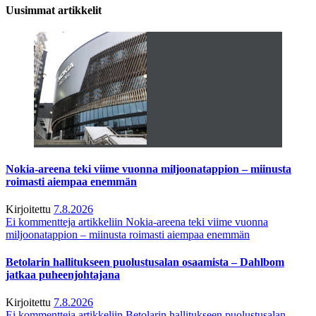
Uusimmat artikkelit
Nokia-areena teki viime vuonna miljoonatappion – miinusta
roimasti aiempaa enemmän
Kirjoitettu
7.8.2026
Ei kommentteja
artikkeliin Nokia-areena teki viime vuonna
miljoonatappion – miinusta roimasti aiempaa enemmän
Betolarin hallitukseen puolustusalan osaamista – Dahlbom
jatkaa puheenjohtajana
Kirjoitettu
7.8.2026
Ei kommentteja
artikkeliin Betolarin hallitukseen puolustusalan