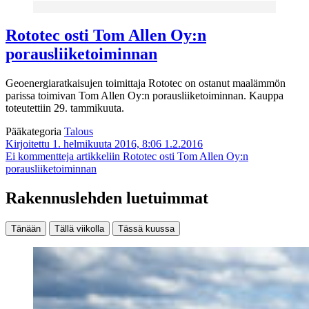
Rototec osti Tom Allen Oy:n
porausliiketoiminnan
Geoenergiaratkaisujen toimittaja Rototec on ostanut maalämmön
parissa toimivan Tom Allen Oy:n porausliiketoiminnan. Kauppa
toteutettiin 29. tammikuuta.
Pääkategoria
Talous
Kirjoitettu 1. helmikuuta 2016, 8:06
1.2.2016
Ei kommentteja
artikkeliin Rototec osti Tom Allen Oy:n
porausliiketoiminnan
Rakennuslehden luetuimmat
Tänään
Tällä viikolla
Tässä kuussa