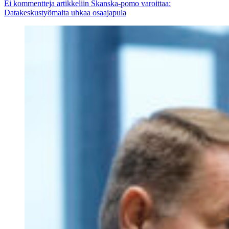
Ei kommentteja
artikkeliin Skanska-pomo varoittaa:
Datakeskustyömaita uhkaa osaajapula