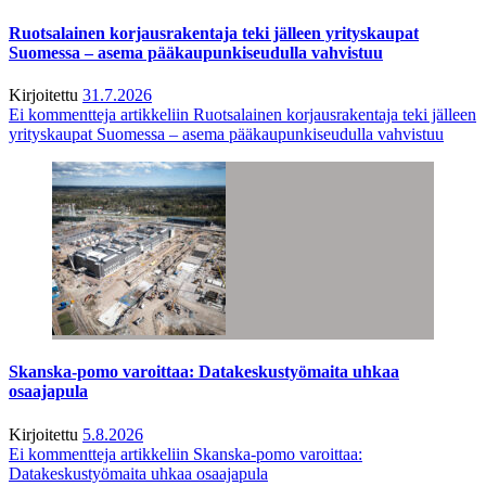
Ruotsalainen korjausrakentaja teki jälleen yrityskaupat
Suomessa – asema pääkaupunkiseudulla vahvistuu
Kirjoitettu
31.7.2026
Ei kommentteja
artikkeliin Ruotsalainen korjausrakentaja teki jälleen
yrityskaupat Suomessa – asema pääkaupunkiseudulla vahvistuu
Skanska-pomo varoittaa: Datakeskustyömaita uhkaa
osaajapula
Kirjoitettu
5.8.2026
Ei kommentteja
artikkeliin Skanska-pomo varoittaa:
Datakeskustyömaita uhkaa osaajapula