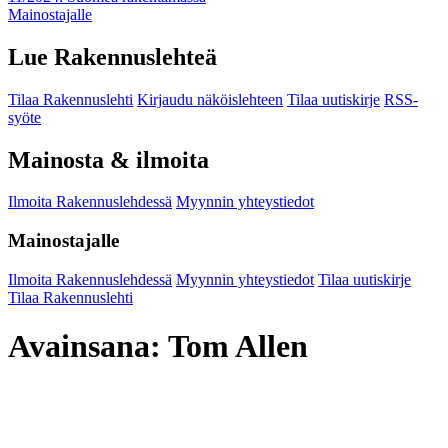
Mainostajalle
Lue Rakennuslehteä
Tilaa Rakennuslehti
Kirjaudu näköislehteen
Tilaa uutiskirje
RSS-
syöte
Mainosta & ilmoita
Ilmoita Rakennuslehdessä
Myynnin yhteystiedot
Mainostajalle
Ilmoita Rakennuslehdessä
Myynnin yhteystiedot
Tilaa uutiskirje
Tilaa Rakennuslehti
Avainsana:
Tom Allen