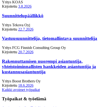
Yritys
KOAS
Kirjoitettu
3.8.2026
Suunnittelupäällikkö
Yritys
Tekova Oyj
Kirjoitettu
22.7.2026
Vastuusuunnittelija, tietomallintava suunnittelija
Yritys
FCG Finnish Consulting Group Oy
Kirjoitettu
20.7.2026
Rakennuttamisen nuorempi asiantuntija,
yhteistoiminnallisten hankkeiden asiantuntija ja
kustannusasiantuntija
Yritys
Boost Brothers Oy
Kirjoitettu
18.6.2026
Kaikki avoimet työpaikat
Työpaikat & työelämä