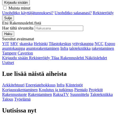
Kirjaudu sisään
Muista minut
Unohditko käyttäjätunnuksesi?
Unohditko salasanasi?
Rekisteröidy
Sulje
Etsi Rakennuslehti.fistä
Hae tältä sivustolta
Haku
Suositut avainsanat
YIT
SRV
skanska
Helsinki
Tilastokeskus
yrityskauppa
NCC
Espoo
asuntokauppa
asuntorakentaminen
Infra
talotekniikka
rakentaminen
Tampere
Caverion
Kirjaudu sisään
Rekisteröidy
Tilaa Rakennuslehti
Näköislehdet
Uutiset
Lue lisää näistä aiheista
Arkkitehtuuri
Energiatehokkuus
Infra
Kiinteistöt
Korjausrakentaminen
Koulutus ja tutkimus
Pientalo
Projektit
Rakennustuote
Rakentaminen
RaksaTV
Suunnittelu
Talotekniikka
Talous
Työelämä
Uutisissa nyt