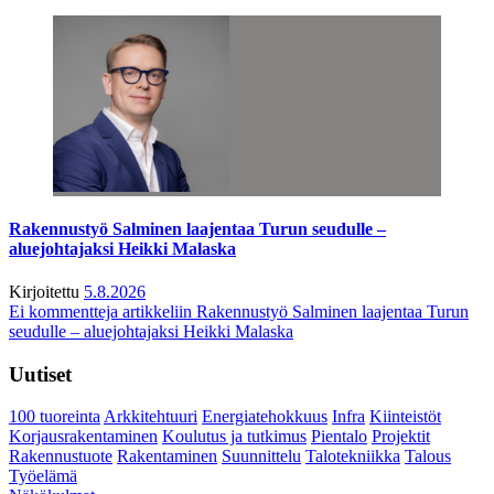
Rakennustyö Salminen laajentaa Turun seudulle –
aluejohtajaksi Heikki Malaska
Kirjoitettu
5.8.2026
Ei kommentteja
artikkeliin Rakennustyö Salminen laajentaa Turun
seudulle – aluejohtajaksi Heikki Malaska
Uutiset
100 tuoreinta
Arkkitehtuuri
Energiatehokkuus
Infra
Kiinteistöt
Korjausrakentaminen
Koulutus ja tutkimus
Pientalo
Projektit
Rakennustuote
Rakentaminen
Suunnittelu
Talotekniikka
Talous
Työelämä