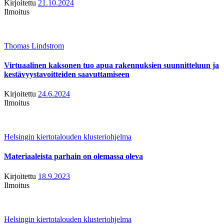
Kirjoitettu
21.10.2024
Ilmoitus
Thomas Lindstrom
Virtuaalinen kaksonen tuo apua rakennuksien suunnitteluun ja
kestävyystavoitteiden saavuttamiseen
Kirjoitettu
24.6.2024
Ilmoitus
Helsingin kiertotalouden klusteriohjelma
Materiaaleista parhain on olemassa oleva
Kirjoitettu
18.9.2023
Ilmoitus
Helsingin kiertotalouden klusteriohjelma