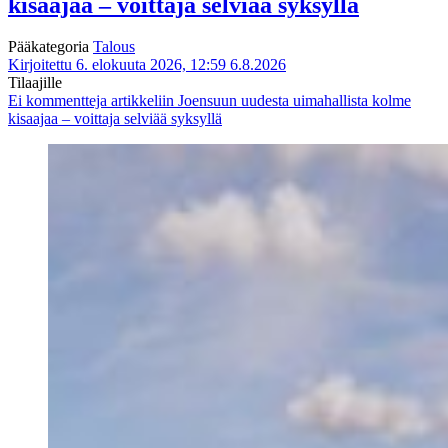
kisaajaa – voittaja selviää syksyllä
Pääkategoria
Talous
Kirjoitettu 6. elokuuta 2026, 12:59
6.8.2026
Tilaajille
Ei kommentteja
artikkeliin Joensuun uudesta uimahallista kolme
kisaajaa – voittaja selviää syksyllä