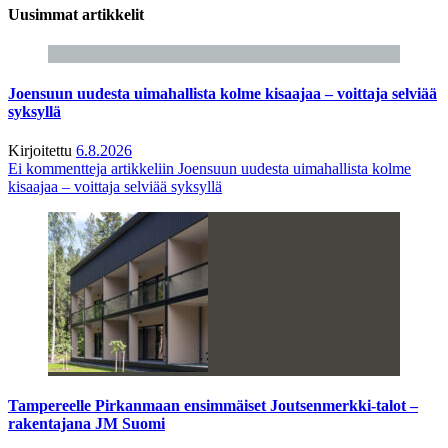
Uusimmat artikkelit
Joensuun uudesta uimahallista kolme kisaajaa – voittaja selviää
syksyllä
Kirjoitettu
6.8.2026
Ei kommentteja
artikkeliin Joensuun uudesta uimahallista kolme
kisaajaa – voittaja selviää syksyllä
Tampereelle Pirkanmaan ensimmäiset Joutsenmerkki-talot –
rakentajana JM Suomi