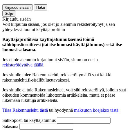
Kirjaudu sisään
Haku
Sulje
Kirjaudu sisään
Voit kirjautua sisään, jos olet jo aiemmin rekisteröitynyt ja sen
yhteydessä luonut käyttäjäprofiilin
Käyttäjäprofiilissa käyttäjätunnuksenasi toimii
sähköpostiosoitteesi (tai itse luomasi käyttäjätunnus) sekä itse
luomasi salasana.
Jos et ole aiemmin kirjautunut sisään, sinun on ensin
rekisteröidyttävä täällä
.
Jos sinulle tulee Rakennuslehti, rekisteröitymällä saat kaikki
rakennuslehti.fi-sisällöt luettavaksesi.
Jos sinulle ei tule Rakennuslehteä, voit silti rekisteröityä, jolloin saat
oikeuden kommentoida lukottomia artikkeleita, mutta et pääse
lukemaan lukittuja artikkeleita.
Tilaa Rakennuslehti tästä
tai hyödynnä
maksuton koejakso tästä
.
Sähköposti tai käyttäjätunnus
Salasana