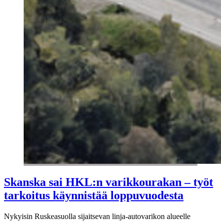
Skanska sai HKL:n varikkourakan – työt
tarkoitus käynnistää loppuvuodesta
Nykyisin Ruskeasuolla sijaitsevan linja-autovarikon alueelle