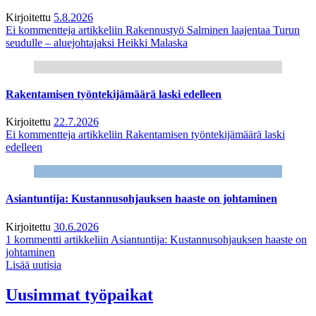
Kirjoitettu
5.8.2026
Ei kommentteja
artikkeliin Rakennustyö Salminen laajentaa Turun
seudulle – aluejohtajaksi Heikki Malaska
Rakentamisen työntekijämäärä laski edelleen
Kirjoitettu
22.7.2026
Ei kommentteja
artikkeliin Rakentamisen työntekijämäärä laski
edelleen
Asiantuntija: Kustannusohjauksen haaste on johtaminen
Kirjoitettu
30.6.2026
1 kommentti
artikkeliin Asiantuntija: Kustannusohjauksen haaste on
johtaminen
Lisää uutisia
Uusimmat työpaikat