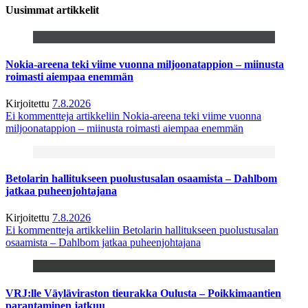
Uusimmat artikkelit
Nokia-areena teki viime vuonna miljoonatappion – miinusta
roimasti aiempaa enemmän
Kirjoitettu
7.8.2026
Ei kommentteja
artikkeliin Nokia-areena teki viime vuonna
miljoonatappion – miinusta roimasti aiempaa enemmän
Betolarin hallitukseen puolustusalan osaamista – Dahlbom
jatkaa puheenjohtajana
Kirjoitettu
7.8.2026
Ei kommentteja
artikkeliin Betolarin hallitukseen puolustusalan
osaamista – Dahlbom jatkaa puheenjohtajana
VRJ:lle Väyläviraston tieurakka Oulusta – Poikkimaantien
parantaminen jatkuu