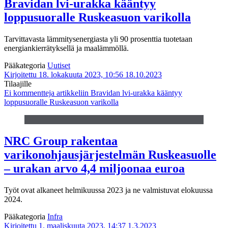
Bravidan lvi-urakka kääntyy
loppusuoralle Ruskeasuon varikolla
Tarvittavasta lämmitysenergiasta yli 90 prosenttia tuotetaan
energiankierrätyksellä ja maalämmöllä.
Pääkategoria
Uutiset
Kirjoitettu 18. lokakuuta 2023, 10:56
18.10.2023
Tilaajille
Ei kommentteja
artikkeliin Bravidan lvi-urakka kääntyy
loppusuoralle Ruskeasuon varikolla
NRC Group rakentaa
varikonohjausjärjestelmän Ruskeasuolle
– urakan arvo 4,4 miljoonaa euroa
Työt ovat alkaneet helmikuussa 2023 ja ne valmistuvat elokuussa
2024.
Pääkategoria
Infra
Kirjoitettu 1. maaliskuuta 2023, 14:37
1.3.2023