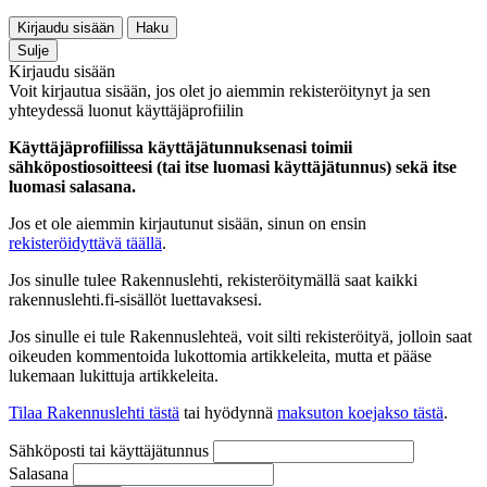
Kirjaudu sisään
Haku
Sulje
Kirjaudu sisään
Voit kirjautua sisään, jos olet jo aiemmin rekisteröitynyt ja sen
yhteydessä luonut käyttäjäprofiilin
Käyttäjäprofiilissa käyttäjätunnuksenasi toimii
sähköpostiosoitteesi (tai itse luomasi käyttäjätunnus) sekä itse
luomasi salasana.
Jos et ole aiemmin kirjautunut sisään, sinun on ensin
rekisteröidyttävä täällä
.
Jos sinulle tulee Rakennuslehti, rekisteröitymällä saat kaikki
rakennuslehti.fi-sisällöt luettavaksesi.
Jos sinulle ei tule Rakennuslehteä, voit silti rekisteröityä, jolloin saat
oikeuden kommentoida lukottomia artikkeleita, mutta et pääse
lukemaan lukittuja artikkeleita.
Tilaa Rakennuslehti tästä
tai hyödynnä
maksuton koejakso tästä
.
Sähköposti tai käyttäjätunnus
Salasana