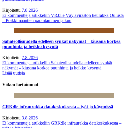
Kirjoitettu
7.8.2026
Ei kommentteja
artikkeliin VRJ:lle Väyläviraston tieurakka Oulusta
– Poikkimaantien parantaminen jatkuu
Sahateollisuudella edelleen synkät näkymät – kiusana korkea
puunhinta ja heikko kysyntä
Kirjoitettu
7.8.2026
Ei kommentteja
artikkeliin Sahateollisuudella edelleen synkät
näkymät – kiusana korkea puunhinta ja heikko kysyntä
Lisää uutisia
Viikon luetuimmat
GRK:lle infraurakka datakeskuksesta – työt jo käynnissä
Kirjoitettu
3.8.2026
Ei kommentteja
artikkeliin GRK:lle infraurakka datakeskuksesta –