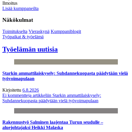
Ilmoitus
Lisää kumppaneilta
Näkökulmat
Toimitukselta
Vieraskynä
Kumppaniblogit
Työpaikat & työelämä
Työelämän uutisia
Starkin ammattilaiskysely: Suhdannekuopasta päädytään vielä
työvoimapulaan
Kirjoitettu
6.8.2026
Ei kommentteja
artikkeliin Starkin ammattilaiskysely:
Suhdannekuopasta päädytään vielä työvoimapulaan
Rakennustyö Salminen laajentaa Turun seudulle –
aluejohtajaksi Heikki Malaska