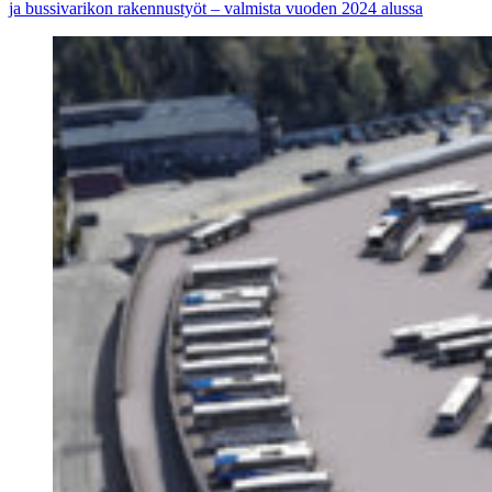
ja bussivarikon rakennustyöt – valmista vuoden 2024 alussa