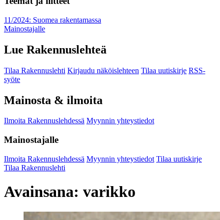
Teemat ja liitteet
11/2024: Suomea rakentamassa
Mainostajalle
Lue Rakennuslehteä
Tilaa Rakennuslehti
Kirjaudu näköislehteen
Tilaa uutiskirje
RSS-
syöte
Mainosta & ilmoita
Ilmoita Rakennuslehdessä
Myynnin yhteystiedot
Mainostajalle
Ilmoita Rakennuslehdessä
Myynnin yhteystiedot
Tilaa uutiskirje
Tilaa Rakennuslehti
Avainsana:
varikko