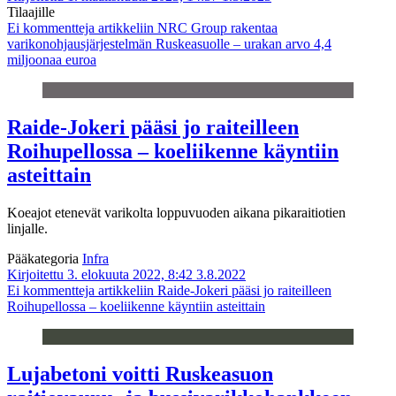
Tilaajille
Ei kommentteja
artikkeliin NRC Group rakentaa
varikonohjausjärjestelmän Ruskeasuolle – urakan arvo 4,4
miljoonaa euroa
Raide-Jokeri pääsi jo raiteilleen
Roihupellossa – koeliikenne käyntiin
asteittain
Koeajot etenevät varikolta loppuvuoden aikana pikaraitiotien
linjalle.
Pääkategoria
Infra
Kirjoitettu 3. elokuuta 2022, 8:42
3.8.2022
Ei kommentteja
artikkeliin Raide-Jokeri pääsi jo raiteilleen
Roihupellossa – koeliikenne käyntiin asteittain
Lujabetoni voitti Ruskeasuon