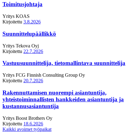
Toimitusjohtaja
Yritys
KOAS
Kirjoitettu
3.8.2026
Suunnittelupäällikkö
Yritys
Tekova Oyj
Kirjoitettu
22.7.2026
Vastuusuunnittelija, tietomallintava suunnittelija
Yritys
FCG Finnish Consulting Group Oy
Kirjoitettu
20.7.2026
Rakennuttamisen nuorempi asiantuntija,
yhteistoiminnallisten hankkeiden asiantuntija ja
kustannusasiantuntija
Yritys
Boost Brothers Oy
Kirjoitettu
18.6.2026
Kaikki avoimet työpaikat