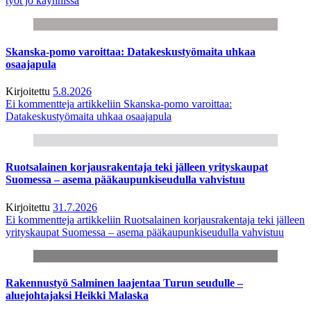
työt jo käynnissä
Skanska-pomo varoittaa: Datakeskustyömaita uhkaa
osaajapula
Kirjoitettu
5.8.2026
Ei kommentteja
artikkeliin Skanska-pomo varoittaa:
Datakeskustyömaita uhkaa osaajapula
Ruotsalainen korjausrakentaja teki jälleen yrityskaupat
Suomessa – asema pääkaupunkiseudulla vahvistuu
Kirjoitettu
31.7.2026
Ei kommentteja
artikkeliin Ruotsalainen korjausrakentaja teki jälleen
yrityskaupat Suomessa – asema pääkaupunkiseudulla vahvistuu
Rakennustyö Salminen laajentaa Turun seudulle –
aluejohtajaksi Heikki Malaska