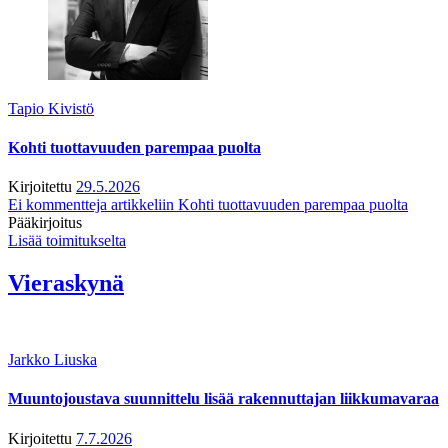
Tapio Kivistö
Kohti tuottavuuden parempaa puolta
Kirjoitettu
29.5.2026
Ei kommentteja
artikkeliin Kohti tuottavuuden parempaa puolta
Pääkirjoitus
Lisää toimitukselta
Vieraskynä
Jarkko Liuska
Muuntojoustava suunnittelu lisää rakennuttajan liikkumavaraa
Kirjoitettu
7.7.2026