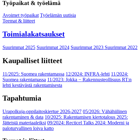
Työpaikat & työelämä
Avoimet työpaikat
Työelämän uutisia
Teemat & liitteet
Toimialakatsaukset
Suurimmat 2025
Suurimmat 2024
Suurimmat 2023
Suurimmat 2022
Kaupalliset liitteet
11/2025: Suomea rakentamassa
12/2024: INFRA-lehti
11/2024:
Suomea rakentamassa
11/2023: Jokka − Rakennusteollisuus RT:n
lehti kestävästä rakentamisesta
Tapahtumia
Urapolkuja-oppilaitoskiertue 2026-2027
05/2026: Vähähiilinen
rakentaminen & data
10/2025: Rakentamisen kiertotalous 2025:
Jätteistä materiaaleiksi
09/2024: Recticel Talks 2024: Moderni ja
paloturvallinen loiva katto