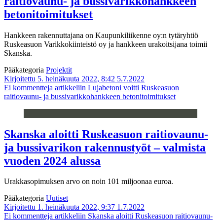
raitiovaunu- ja bussivarikkohankkeen
betonitoimitukset
Hankkeen rakennuttajana on Kaupunkiliikenne oy:n tytäryhtiö
Ruskeasuon Varikkokiinteistö oy ja hankkeen urakoitsijana toimii
Skanska.
Pääkategoria
Projektit
Kirjoitettu 5. heinäkuuta 2022, 8:42
5.7.2022
Ei kommentteja
artikkeliin Lujabetoni voitti Ruskeasuon
raitiovaunu- ja bussivarikkohankkeen betonitoimitukset
Skanska aloitti Ruskeasuon raitiovaunu-
ja bussivarikon rakennustyöt – valmista
vuoden 2024 alussa
Urakkasopimuksen arvo on noin 101 miljoonaa euroa.
Pääkategoria
Uutiset
Kirjoitettu 1. heinäkuuta 2022, 9:37
1.7.2022
Ei kommentteja
artikkeliin Skanska aloitti Ruskeasuon raitiovaunu-