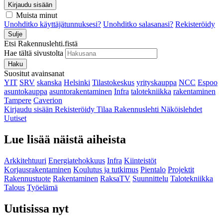
Kirjaudu sisään
Muista minut
Unohditko käyttäjätunnuksesi?
Unohditko salasanasi?
Rekisteröidy
Sulje
Etsi Rakennuslehti.fistä
Hae tältä sivustolta
Haku
Suositut avainsanat
YIT
SRV
skanska
Helsinki
Tilastokeskus
yrityskauppa
NCC
Espoo
asuntokauppa
asuntorakentaminen
Infra
talotekniikka
rakentaminen
Tampere
Caverion
Kirjaudu sisään
Rekisteröidy
Tilaa Rakennuslehti
Näköislehdet
Uutiset
Lue lisää näistä aiheista
Arkkitehtuuri
Energiatehokkuus
Infra
Kiinteistöt
Korjausrakentaminen
Koulutus ja tutkimus
Pientalo
Projektit
Rakennustuote
Rakentaminen
RaksaTV
Suunnittelu
Talotekniikka
Talous
Työelämä
Uutisissa nyt