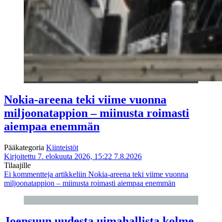
Nokia-areena teki viime vuonna
miljoonatappion – miinusta roimasti
aiempaa enemmän
Pääkategoria
Kiinteistöt
Kirjoitettu 7. elokuuta 2026, 15:22
7.8.2026
Tilaajille
Ei kommentteja
artikkeliin Nokia-areena teki viime vuonna
miljoonatappion – miinusta roimasti aiempaa enemmän
Joensuun uudesta uimahallista kolme