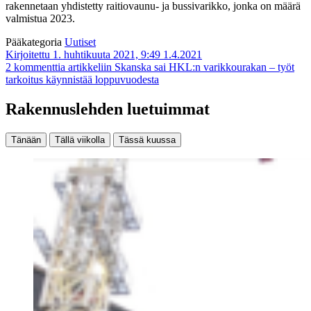
rakennetaan yhdistetty raitiovaunu- ja bussivarikko, jonka on määrä
valmistua 2023.
Pääkategoria
Uutiset
Kirjoitettu 1. huhtikuuta 2021, 9:49
1.4.2021
2 kommenttia
artikkeliin Skanska sai HKL:n varikkourakan – työt
tarkoitus käynnistää loppuvuodesta
Rakennuslehden luetuimmat
Tänään
Tällä viikolla
Tässä kuussa