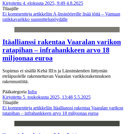
Kirjoitettu 4. elokuuta 2025, 9:49
4.8.2025
Tilaajille
Ei kommentteja
artikkeliin A-Insinööreille lisää töitä – Vantaan
ratikkavarikko suunnittelupöydälle
Itäallianssi rakentaa Vaaralan varikon
ratapihan – infrahankkeen arvo 18
miljoonaa euroa
Sopimus ei sisällä Kehä III:n ja Länsimäentien liittymän
eteläpuolelle rakennettavan Vaaralan varikkorakennuksen
rakennustöitä.
Pääkategoria
Infra
Kirjoitettu 5. toukokuuta 2025, 13:48
5.5.2025
Tilaajille
Ei kommentteja
artikkeliin Itäallianssi rakentaa Vaaralan varikon
ratapihan – infrahankkeen arvo 18 miljoonaa euroa