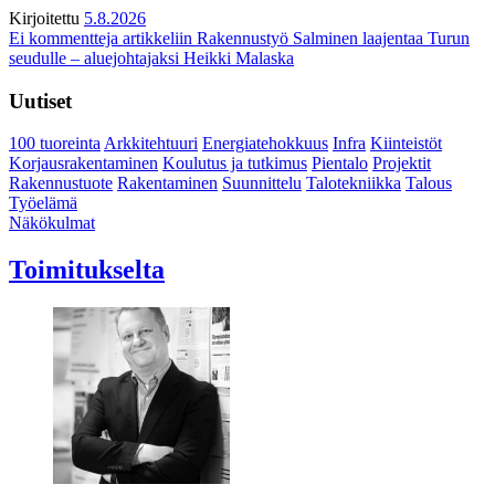
Kirjoitettu
5.8.2026
Ei kommentteja
artikkeliin Rakennustyö Salminen laajentaa Turun
seudulle – aluejohtajaksi Heikki Malaska
Uutiset
100 tuoreinta
Arkkitehtuuri
Energiatehokkuus
Infra
Kiinteistöt
Korjausrakentaminen
Koulutus ja tutkimus
Pientalo
Projektit
Rakennustuote
Rakentaminen
Suunnittelu
Talotekniikka
Talous
Työelämä
Näkökulmat
Toimitukselta