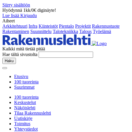
Siirry sisältöön
Hyödynnä 1kk/0€ diginäyte!
Lue lisää
Kirjaudu
Aiheet
Arkkitehtuuri
Infra
Kiinteistöt
Pientalo
Projektit
Rakennustuote
Rakentaminen
Suunnittelu
Talotekniikka
Talous
Työelämä
Kaikki mitä tietää pitää
Hae tältä sivustolta
Haku
Etusivu
100 tuoreinta
Suurimmat
100 tuoreinta
Keskustelut
Näköislehti
Tilaa Rakennuslehti
Uutiskirje
Toimitus
Yhteystiedot