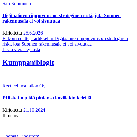
Sari Suominen
Digitaalinen riippuvuus on strateginen riski, jota Suomen
rakennusala ei voi sivuuttaa
Kirjoitettu
25.6.2026
Ei kommentteja
artikkeliin Digitaalinen riippuvuus on strateginen
riski, jota Suomen rakennusala ei voi sivuuttaa
Lisää vieraskynästä
Kumppaniblogit
Recticel Insulation Oy
PIR-katto pitää pintansa kovillakin keleillä
Kirjoitettu
21.10.2024
Ilmoitus
Thomas Lindstrom