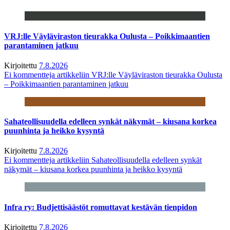
VRJ:lle Väyläviraston tieurakka Oulusta – Poikkimaantien
parantaminen jatkuu
Kirjoitettu
7.8.2026
Ei kommentteja
artikkeliin VRJ:lle Väyläviraston tieurakka Oulusta
– Poikkimaantien parantaminen jatkuu
Sahateollisuudella edelleen synkät näkymät – kiusana korkea
puunhinta ja heikko kysyntä
Kirjoitettu
7.8.2026
Ei kommentteja
artikkeliin Sahateollisuudella edelleen synkät
näkymät – kiusana korkea puunhinta ja heikko kysyntä
Infra ry: Budjettisäästöt romuttavat kestävän tienpidon
Kirjoitettu
7.8.2026