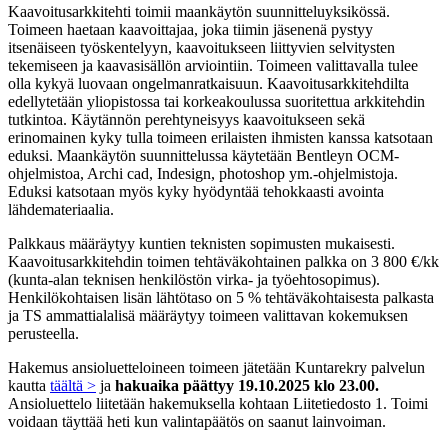
Kaavoitusarkkitehti toimii maankäytön suunnitteluyksikössä.
Toimeen haetaan kaavoittajaa, joka tiimin jäsenenä pystyy
itsenäiseen työskentelyyn, kaavoitukseen liittyvien selvitysten
tekemiseen ja kaavasisällön arviointiin. Toimeen valittavalla tulee
olla kykyä luovaan ongelmanratkaisuun. Kaavoitusarkkitehdilta
edellytetään yliopistossa tai korkeakoulussa suoritettua arkkitehdin
tutkintoa. Käytännön perehtyneisyys kaavoitukseen sekä
erinomainen kyky tulla toimeen erilaisten ihmisten kanssa katsotaan
eduksi. Maankäytön suunnittelussa käytetään Bentleyn OCM-
ohjelmistoa, Archi cad, Indesign, photoshop ym.-ohjelmistoja.
Eduksi katsotaan myös kyky hyödyntää tehokkaasti avointa
lähdemateriaalia.
Palkkaus määräytyy kuntien teknisten sopimusten mukaisesti.
Kaavoitusarkkitehdin toimen tehtäväkohtainen palkka on 3 800 €/kk
(kunta-alan teknisen henkilöstön virka- ja työehtosopimus).
Henkilökohtaisen lisän lähtötaso on 5 % tehtäväkohtaisesta palkasta
ja TS ammattialalisä määräytyy toimeen valittavan kokemuksen
perusteella.
Hakemus ansioluetteloineen toimeen jätetään Kuntarekry palvelun
kautta
täältä >
ja
hakuaika päättyy 19.10.2025 klo 23.00.
Ansioluettelo liitetään hakemuksella kohtaan Liitetiedosto 1. Toimi
voidaan täyttää heti kun valintapäätös on saanut lainvoiman.