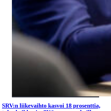
SRV:n liikevaihto kasvoi 18 prosenttia,