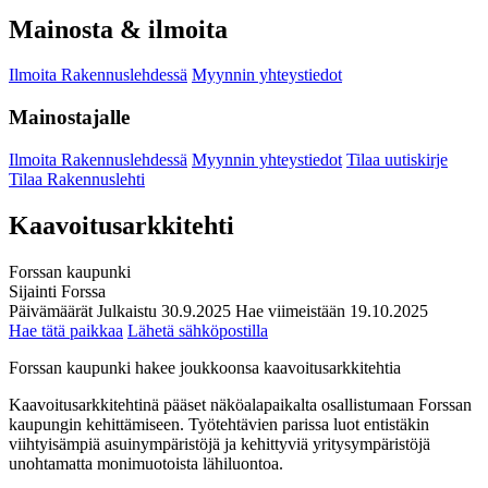
Mainosta & ilmoita
Ilmoita Rakennuslehdessä
Myynnin yhteystiedot
Mainostajalle
Ilmoita Rakennuslehdessä
Myynnin yhteystiedot
Tilaa uutiskirje
Tilaa Rakennuslehti
Kaavoitusarkkitehti
Forssan kaupunki
Sijainti
Forssa
Päivämäärät
Julkaistu
30.9.2025
Hae viimeistään
19.10.2025
Hae tätä paikkaa
Lähetä sähköpostilla
Forssan kaupunki hakee joukkoonsa kaavoitusarkkitehtia
Kaavoitusarkkitehtinä pääset näköalapaikalta osallistumaan Forssan
kaupungin kehittämiseen. Työtehtävien parissa luot entistäkin
viihtyisämpiä asuinympäristöjä ja kehittyviä yritysympäristöjä
unohtamatta monimuotoista lähiluontoa.