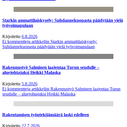
Starkin ammattilaiskysely: Suhdannekuopasta päädytään vielä
työvoimapulaan
Kirjoitettu
6.8.2026
Ei kommentteja
artikkeliin Starkin ammattilaiskysely:
Suhdannekuopasta päädytään vielä työvoimapulaan
Rakennustyö Salminen laajentaa Turun seudulle –
aluejohtajaksi Heikki Malaska
Kirjoitettu
5.8.2026
Ei kommentteja
artikkeliin Rakennustyö Salminen laajentaa Turun
seudulle – aluejohtajaksi Heikki Malaska
Rakentamisen työntekijämäärä laski edelleen
Kirjoitettu
22.7.2026