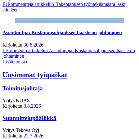
Ei kommentteja
artikkeliin Rakentamisen työntekijämäärä laski
edelleen
Asiantuntija: Kustannusohjauksen haaste on johtaminen
Kirjoitettu
30.6.2026
1 kommentti
artikkeliin Asiantuntija: Kustannusohjauksen haaste on
johtaminen
Lisää uutisia
Uusimmat työpaikat
Toimitusjohtaja
Yritys
KOAS
Kirjoitettu
3.8.2026
Suunnittelupäällikkö
Yritys
Tekova Oyj
Kirjoitettu
22.7.2026