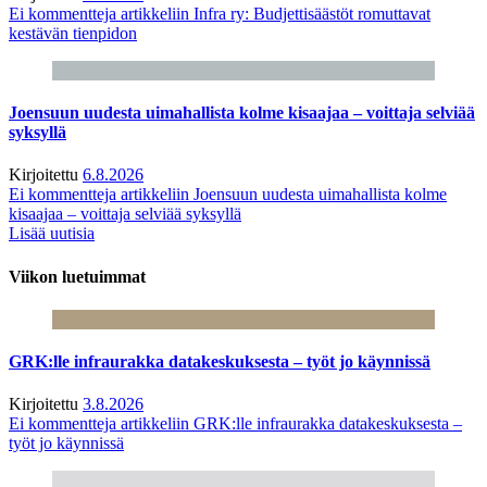
Ei kommentteja
artikkeliin Infra ry: Budjettisäästöt romuttavat
kestävän tienpidon
Joensuun uudesta uimahallista kolme kisaajaa – voittaja selviää
syksyllä
Kirjoitettu
6.8.2026
Ei kommentteja
artikkeliin Joensuun uudesta uimahallista kolme
kisaajaa – voittaja selviää syksyllä
Lisää uutisia
Viikon luetuimmat
GRK:lle infraurakka datakeskuksesta – työt jo käynnissä
Kirjoitettu
3.8.2026
Ei kommentteja
artikkeliin GRK:lle infraurakka datakeskuksesta –
työt jo käynnissä