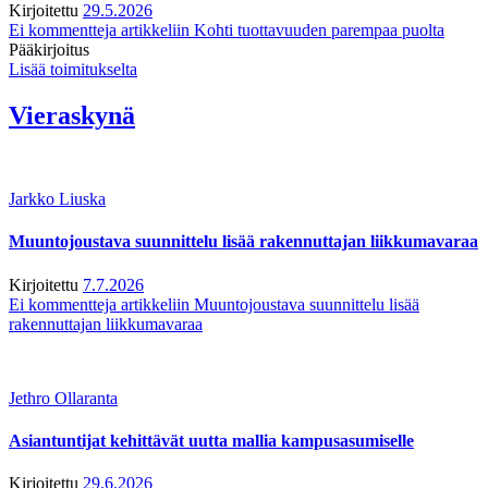
Kirjoitettu
29.5.2026
Ei kommentteja
artikkeliin Kohti tuottavuuden parempaa puolta
Pääkirjoitus
Lisää toimitukselta
Vieraskynä
Jarkko Liuska
Muuntojoustava suunnittelu lisää rakennuttajan liikkumavaraa
Kirjoitettu
7.7.2026
Ei kommentteja
artikkeliin Muuntojoustava suunnittelu lisää
rakennuttajan liikkumavaraa
Jethro Ollaranta
Asiantuntijat kehittävät uutta mallia kampusasumiselle
Kirjoitettu
29.6.2026