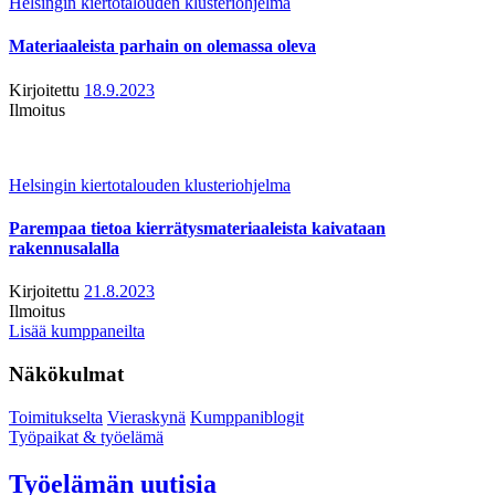
Helsingin kiertotalouden klusteriohjelma
Materiaaleista parhain on olemassa oleva
Kirjoitettu
18.9.2023
Ilmoitus
Helsingin kiertotalouden klusteriohjelma
Parempaa tietoa kierrätysmateriaaleista kaivataan
rakennusalalla
Kirjoitettu
21.8.2023
Ilmoitus
Lisää kumppaneilta
Näkökulmat
Toimitukselta
Vieraskynä
Kumppaniblogit
Työpaikat & työelämä
Työelämän uutisia