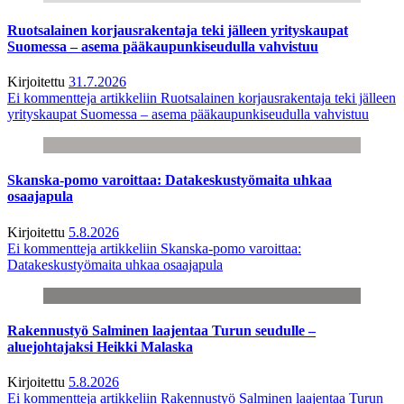
Ruotsalainen korjausrakentaja teki jälleen yrityskaupat
Suomessa – asema pääkaupunkiseudulla vahvistuu
Kirjoitettu
31.7.2026
Ei kommentteja
artikkeliin Ruotsalainen korjausrakentaja teki jälleen
yrityskaupat Suomessa – asema pääkaupunkiseudulla vahvistuu
Skanska-pomo varoittaa: Datakeskustyömaita uhkaa
osaajapula
Kirjoitettu
5.8.2026
Ei kommentteja
artikkeliin Skanska-pomo varoittaa:
Datakeskustyömaita uhkaa osaajapula
Rakennustyö Salminen laajentaa Turun seudulle –
aluejohtajaksi Heikki Malaska
Kirjoitettu
5.8.2026
Ei kommentteja
artikkeliin Rakennustyö Salminen laajentaa Turun