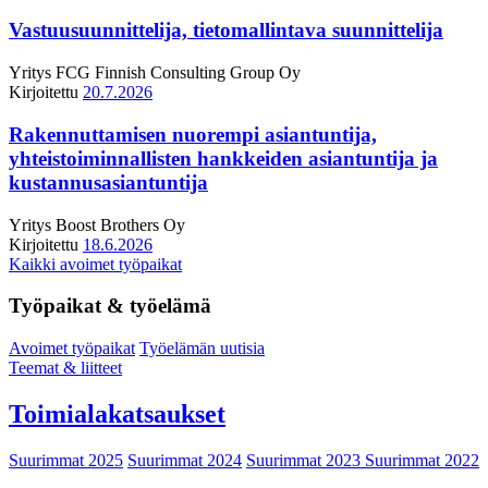
Vastuusuunnittelija, tietomallintava suunnittelija
Yritys
FCG Finnish Consulting Group Oy
Kirjoitettu
20.7.2026
Rakennuttamisen nuorempi asiantuntija,
yhteistoiminnallisten hankkeiden asiantuntija ja
kustannusasiantuntija
Yritys
Boost Brothers Oy
Kirjoitettu
18.6.2026
Kaikki avoimet työpaikat
Työpaikat & työelämä
Avoimet työpaikat
Työelämän uutisia
Teemat & liitteet
Toimialakatsaukset
Suurimmat 2025
Suurimmat 2024
Suurimmat 2023
Suurimmat 2022