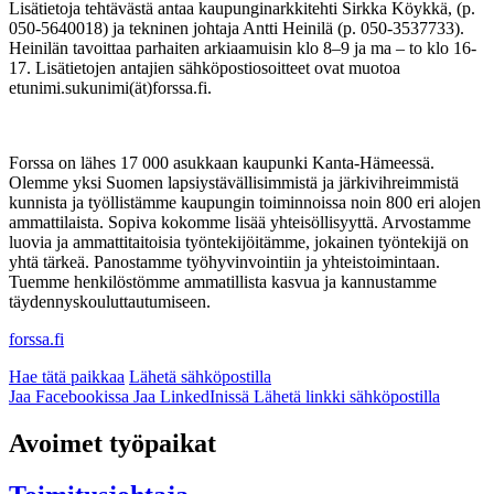
Lisätietoja tehtävästä antaa kaupunginarkkitehti Sirkka Köykkä, (p.
050-5640018) ja tekninen johtaja Antti Heinilä (p. 050-3537733).
Heinilän tavoittaa parhaiten arkiaamuisin klo 8–9 ja ma – to klo 16-
17. Lisätietojen antajien sähköpostiosoitteet ovat muotoa
etunimi.sukunimi(ät)forssa.fi.
Forssa on lähes 17 000 asukkaan kaupunki Kanta-Hämeessä.
Olemme yksi Suomen lapsiystävällisimmistä ja järkivihreimmistä
kunnista ja työllistämme kaupungin toiminnoissa noin 800 eri alojen
ammattilaista. Sopiva kokomme lisää yhteisöllisyyttä. Arvostamme
luovia ja ammattitaitoisia työntekijöitämme, jokainen työntekijä on
yhtä tärkeä. Panostamme työhyvinvointiin ja yhteistoimintaan.
Tuemme henkilöstömme ammatillista kasvua ja kannustamme
täydennyskouluttautumiseen.
forssa.fi
Hae tätä paikkaa
Lähetä sähköpostilla
Jaa Facebookissa
Jaa LinkedInissä
Lähetä linkki sähköpostilla
Avoimet työpaikat