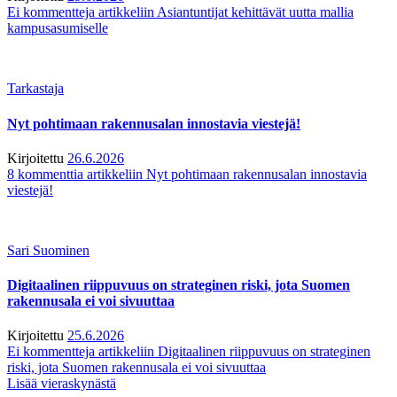
Ei kommentteja
artikkeliin Asiantuntijat kehittävät uutta mallia
kampusasumiselle
Tarkastaja
Nyt pohtimaan rakennusalan innostavia viestejä!
Kirjoitettu
26.6.2026
8 kommenttia
artikkeliin Nyt pohtimaan rakennusalan innostavia
viestejä!
Sari Suominen
Digitaalinen riippuvuus on strateginen riski, jota Suomen
rakennusala ei voi sivuuttaa
Kirjoitettu
25.6.2026
Ei kommentteja
artikkeliin Digitaalinen riippuvuus on strateginen
riski, jota Suomen rakennusala ei voi sivuuttaa
Lisää vieraskynästä