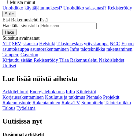
Muista minut
Unohditko käyttäjätunnuksesi?
Unohditko salasanasi?
Rekisteröidy
Sulje
Etsi Rakennuslehti.fistä
Hae tältä sivustolta
Haku
Suositut avainsanat
YIT
SRV
skanska
Helsinki
Tilastokeskus
yrityskauppa
NCC
Espoo
asuntokauppa
asuntorakentaminen
Infra
talotekniikka
rakentaminen
Tampere
Caverion
Kirjaudu sisään
Rekisteröidy
Tilaa Rakennuslehti
Näköislehdet
Uutiset
Lue lisää näistä aiheista
Arkkitehtuuri
Energiatehokkuus
Infra
Kiinteistöt
Korjausrakentaminen
Koulutus ja tutkimus
Pientalo
Projektit
Rakennustuote
Rakentaminen
RaksaTV
Suunnittelu
Talotekniikka
Talous
Työelämä
Uutisissa nyt
Uusimmat artikkelit