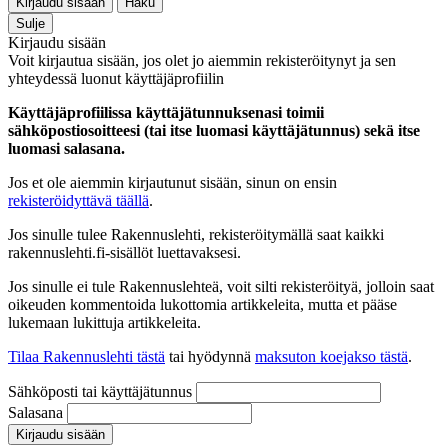
Kirjaudu sisään
Haku
Sulje
Kirjaudu sisään
Voit kirjautua sisään, jos olet jo aiemmin rekisteröitynyt ja sen
yhteydessä luonut käyttäjäprofiilin
Käyttäjäprofiilissa käyttäjätunnuksenasi toimii
sähköpostiosoitteesi (tai itse luomasi käyttäjätunnus) sekä itse
luomasi salasana.
Jos et ole aiemmin kirjautunut sisään, sinun on ensin
rekisteröidyttävä täällä
.
Jos sinulle tulee Rakennuslehti, rekisteröitymällä saat kaikki
rakennuslehti.fi-sisällöt luettavaksesi.
Jos sinulle ei tule Rakennuslehteä, voit silti rekisteröityä, jolloin saat
oikeuden kommentoida lukottomia artikkeleita, mutta et pääse
lukemaan lukittuja artikkeleita.
Tilaa Rakennuslehti tästä
tai hyödynnä
maksuton koejakso tästä
.
Sähköposti tai käyttäjätunnus
Salasana
Kirjaudu sisään