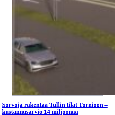
Sorvoja rakentaa Tullin tilat Tornioon –
kustannusarvio 14 miljoonaa