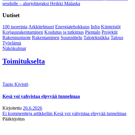
seudulle – aluejohtajaksi Heikki Malaska
Uutiset
100 tuoreinta
Arkkitehtuuri
Energiatehokkuus
Infra
Kiinteistöt
Korjausrakentaminen
Koulutus ja tutkimus
Pientalo
Projektit
Rakennustuote
Rakentaminen
Suunnittelu
Talotekniikka
Talous
Työelämä
Näkökulmat
Toimitukselta
Tapio Kivistö
Kesä voi vahvistaa elpyvää tunnelmaa
Kirjoitettu
26.6.2026
Ei kommentteja
artikkeliin Kesä voi vahvistaa elpyvää tunnelmaa
Pääkirjoitus