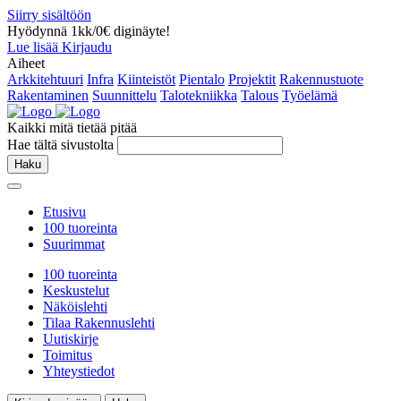
Siirry sisältöön
Hyödynnä 1kk/0€ diginäyte!
Lue lisää
Kirjaudu
Aiheet
Arkkitehtuuri
Infra
Kiinteistöt
Pientalo
Projektit
Rakennustuote
Rakentaminen
Suunnittelu
Talotekniikka
Talous
Työelämä
Kaikki mitä tietää pitää
Hae tältä sivustolta
Haku
Etusivu
100 tuoreinta
Suurimmat
100 tuoreinta
Keskustelut
Näköislehti
Tilaa Rakennuslehti
Uutiskirje
Toimitus
Yhteystiedot