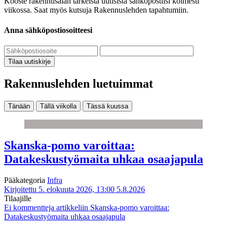
Kooste rakennusalan tärkeistä uutisista sähköpostiisi kolmesti
viikossa. Saat myös kutsuja Rakennuslehden tapahtumiin.
Anna sähköpostiosoitteesi
Tilaa uutiskirje
Rakennuslehden luetuimmat
Tänään
Tällä viikolla
Tässä kuussa
Skanska-pomo varoittaa:
Datakeskustyömaita uhkaa osaajapula
Pääkategoria
Infra
Kirjoitettu 5. elokuuta 2026, 13:00
5.8.2026
Tilaajille
Ei kommentteja
artikkeliin Skanska-pomo varoittaa:
Datakeskustyömaita uhkaa osaajapula