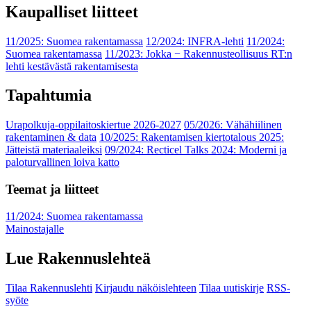
Kaupalliset liitteet
11/2025: Suomea rakentamassa
12/2024: INFRA-lehti
11/2024:
Suomea rakentamassa
11/2023: Jokka − Rakennusteollisuus RT:n
lehti kestävästä rakentamisesta
Tapahtumia
Urapolkuja-oppilaitoskiertue 2026-2027
05/2026: Vähähiilinen
rakentaminen & data
10/2025: Rakentamisen kiertotalous 2025:
Jätteistä materiaaleiksi
09/2024: Recticel Talks 2024: Moderni ja
paloturvallinen loiva katto
Teemat ja liitteet
11/2024: Suomea rakentamassa
Mainostajalle
Lue Rakennuslehteä
Tilaa Rakennuslehti
Kirjaudu näköislehteen
Tilaa uutiskirje
RSS-
syöte