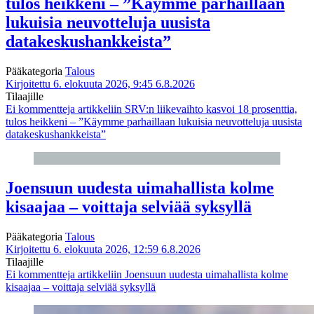
tulos heikkeni – ”Käymme parhaillaan
lukuisia neuvotteluja uusista
datakeskushankkeista”
Pääkategoria
Talous
Kirjoitettu 6. elokuuta 2026, 9:45
6.8.2026
Tilaajille
Ei kommentteja
artikkeliin SRV:n liikevaihto kasvoi 18 prosenttia,
tulos heikkeni – ”Käymme parhaillaan lukuisia neuvotteluja uusista
datakeskushankkeista”
Joensuun uudesta uimahallista kolme
kisaajaa – voittaja selviää syksyllä
Pääkategoria
Talous
Kirjoitettu 6. elokuuta 2026, 12:59
6.8.2026
Tilaajille
Ei kommentteja
artikkeliin Joensuun uudesta uimahallista kolme
kisaajaa – voittaja selviää syksyllä