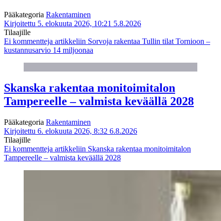
Pääkategoria
Rakentaminen
Kirjoitettu 5. elokuuta 2026, 10:21
5.8.2026
Tilaajille
Ei kommentteja
artikkeliin Sorvoja rakentaa Tullin tilat Tornioon –
kustannusarvio 14 miljoonaa
Skanska rakentaa monitoimitalon
Tampereelle – valmista keväällä 2028
Pääkategoria
Rakentaminen
Kirjoitettu 6. elokuuta 2026, 8:32
6.8.2026
Tilaajille
Ei kommentteja
artikkeliin Skanska rakentaa monitoimitalon
Tampereelle – valmista keväällä 2028