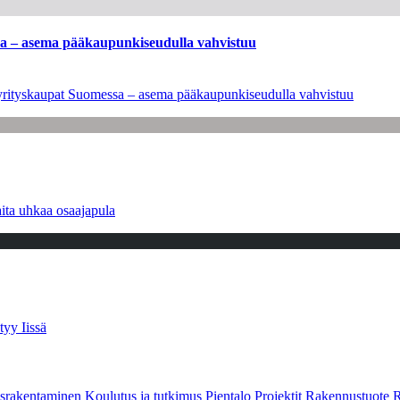
ssa – asema pääkaupunkiseudulla vahvistuu
en yrityskaupat Suomessa – asema pääkaupunkiseudulla vahvistuu
ita uhkaa osaajapula
tyy Iissä
srakentaminen
Koulutus ja tutkimus
Pientalo
Projektit
Rakennustuote
R