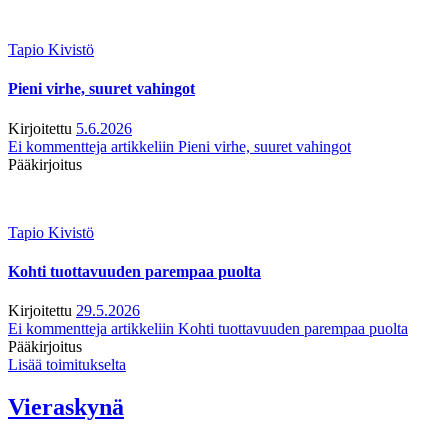
Tapio Kivistö
Pieni virhe, suuret vahingot
Kirjoitettu
5.6.2026
Ei kommentteja
artikkeliin Pieni virhe, suuret vahingot
Pääkirjoitus
Tapio Kivistö
Kohti tuottavuuden parempaa puolta
Kirjoitettu
29.5.2026
Ei kommentteja
artikkeliin Kohti tuottavuuden parempaa puolta
Pääkirjoitus
Lisää toimitukselta
Vieraskynä