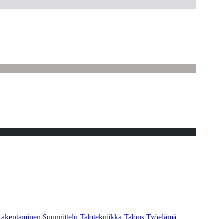
akentaminen
Suunnittelu
Talotekniikka
Talous
Työelämä