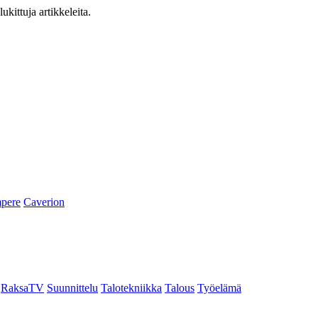
ukittuja artikkeleita.
pere
Caverion
RaksaTV
Suunnittelu
Talotekniikka
Talous
Työelämä