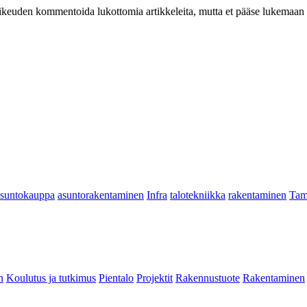
at oikeuden kommentoida lukottomia artikkeleita, mutta et pääse lukemaan l
asuntokauppa
asuntorakentaminen
Infra
talotekniikka
rakentaminen
Tam
n
Koulutus ja tutkimus
Pientalo
Projektit
Rakennustuote
Rakentaminen