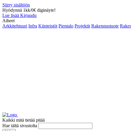
Siirry sisältöön
Hyödynnä 1kk/0€ diginäyte!
Lue lisää
Kirjaudu
Aiheet
Arkkitehtuuri
Infra
Kiinteistöt
Pientalo
Projektit
Rakennustuote
Raken
Kaikki mitä tietää pitää
Hae tältä sivustolta