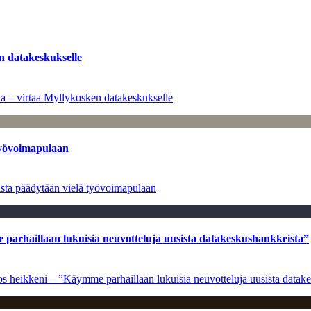
n datakeskukselle
a – virtaa Myllykosken datakeskukselle
työvoimapulaan
asta päädytään vielä työvoimapulaan
e parhaillaan lukuisia neuvotteluja uusista datakeskushankkeista”
ulos heikkeni – ”Käymme parhaillaan lukuisia neuvotteluja uusista data