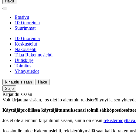
Haku
Etusivu
100 tuoreinta
Suurimmat
100 tuoreinta
Keskustelut
Näköislehti
Tilaa Rakennuslehti
Uutiskirje
Toimitus
Yhteystiedot
Kirjaudu sisään
Haku
Sulje
Kirjaudu sisään
Voit kirjautua sisään, jos olet jo aiemmin rekisteröitynyt ja sen yhteyde
Käyttäjäprofiilissa käyttäjätunnuksenasi toimii sähköpostiosoittees
Jos et ole aiemmin kirjautunut sisään, sinun on ensin
rekisteröidyttävä 
Jos sinulle tulee Rakennuslehti, rekisteröitymällä saat kaikki rakennusle