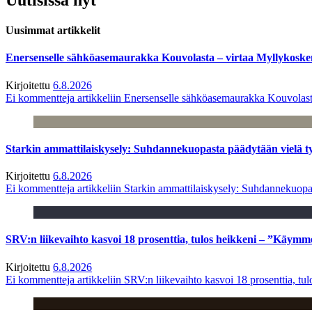
Uusimmat artikkelit
Enersenselle sähköasemaurakka Kouvolasta – virtaa Myllykoske
Kirjoitettu
6.8.2026
Ei kommentteja
artikkeliin Enersenselle sähköasemaurakka Kouvolast
Starkin ammattilaiskysely: Suhdannekuopasta päädytään vielä 
Kirjoitettu
6.8.2026
Ei kommentteja
artikkeliin Starkin ammattilaiskysely: Suhdannekuop
SRV:n liikevaihto kasvoi 18 prosenttia, tulos heikkeni – ”Käymm
Kirjoitettu
6.8.2026
Ei kommentteja
artikkeliin SRV:n liikevaihto kasvoi 18 prosenttia, t