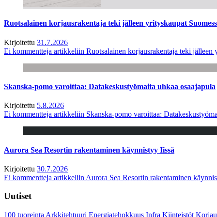
Ruotsalainen korjausrakentaja teki jälleen yrityskaupat Suome
Kirjoitettu
31.7.2026
Ei kommentteja
artikkeliin Ruotsalainen korjausrakentaja teki jälle
Skanska-pomo varoittaa: Datakeskustyömaita uhkaa osaajapula
Kirjoitettu
5.8.2026
Ei kommentteja
artikkeliin Skanska-pomo varoittaa: Datakeskustyöma
Aurora Sea Resortin rakentaminen käynnistyy Iissä
Kirjoitettu
30.7.2026
Ei kommentteja
artikkeliin Aurora Sea Resortin rakentaminen käynnis
Uutiset
100 tuoreinta
Arkkitehtuuri
Energiatehokkuus
Infra
Kiinteistöt
Korjau