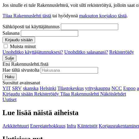
Jos sinulle ei tule Rakennuslehteä, voit silti rekisteröityä, jolloin sa
Tilaa Rakennuslehti tästä
tai hyödynnä
maksuton koejakso tästä
.
Sähköposti tai käyttäjätunnus
Salasana
Kirjaudu sisään
Muista minut
Unohditko käyttäjätunnuksesi?
Unohditko salasanasi?
Rekisteröidy
Sulje
Etsi Rakennuslehti.fistä
Hae tältä sivustolta
Haku
Suositut avainsanat
YIT
SRV
skanska
Helsinki
Tilastokeskus
yrityskauppa
NCC
Espoo
Kirjaudu sisään
Rekisteröidy
Tilaa Rakennuslehti
Näköislehdet
Uutiset
Lue lisää näistä aiheista
Arkkitehtuuri
Energiatehokkuus
Infra
Kiinteistöt
Korjausrakentamine
Uutisissa nyt