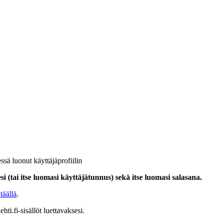
ssä luonut käyttäjäprofiilin
i (tai itse luomasi käyttäjätunnus) sekä itse luomasi salasana.
täällä
.
hti.fi-sisällöt luettavaksesi.