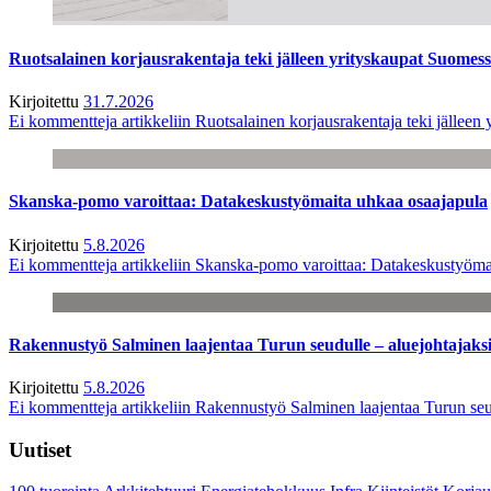
Ruotsalainen korjausrakentaja teki jälleen yrityskaupat Suome
Kirjoitettu
31.7.2026
Ei kommentteja
artikkeliin Ruotsalainen korjausrakentaja teki jälle
Skanska-pomo varoittaa: Datakeskustyömaita uhkaa osaajapula
Kirjoitettu
5.8.2026
Ei kommentteja
artikkeliin Skanska-pomo varoittaa: Datakeskustyöma
Rakennustyö Salminen laajentaa Turun seudulle – aluejohtajaks
Kirjoitettu
5.8.2026
Ei kommentteja
artikkeliin Rakennustyö Salminen laajentaa Turun seu
Uutiset