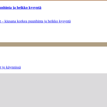
unhinta ja heikko kysyntä
ät – kiusana korkea puunhinta ja heikko kysyntä
t jo käynnissä