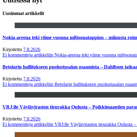
Uusimmat artikkelit
Nokia-areena teki viime vuonna miljoonatappion – miinusta ro
Kirjoitettu
7.8.2026
Ei kommentteja
artikkeliin Nokia-areena teki viime vuonna miljoona
Betolarin hallitukseen puolustusalan osaamista – Dahlbom jatk
Kirjoitettu
7.8.2026
Ei kommentteja
artikkeliin Betolarin hallitukseen puolustusalan osa
VRJ:lle Väyläviraston tieurakka Oulusta – Poikkimaantien par
Kirjoitettu
7.8.2026
Ei kommentteja
artikkeliin VRJ:lle Väyläviraston tieurakka Oulusta 