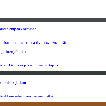
imasti aiempaa enemmän
tappion – miinusta roimasti aiempaa enemmän
aa puheenjohtajana
amista – Dahlbom jatkaa puheenjohtajana
antaminen jatkuu
– Poikkimaantien parantaminen jatkuu