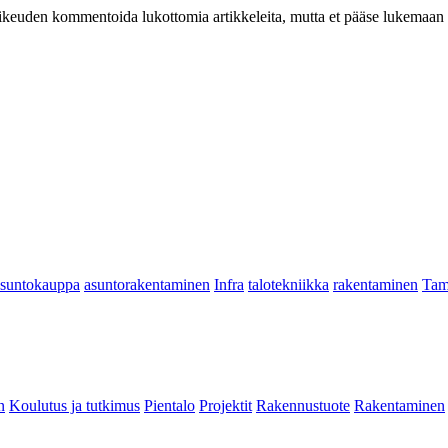
at oikeuden kommentoida lukottomia artikkeleita, mutta et pääse lukemaan l
asuntokauppa
asuntorakentaminen
Infra
talotekniikka
rakentaminen
Tam
n
Koulutus ja tutkimus
Pientalo
Projektit
Rakennustuote
Rakentaminen