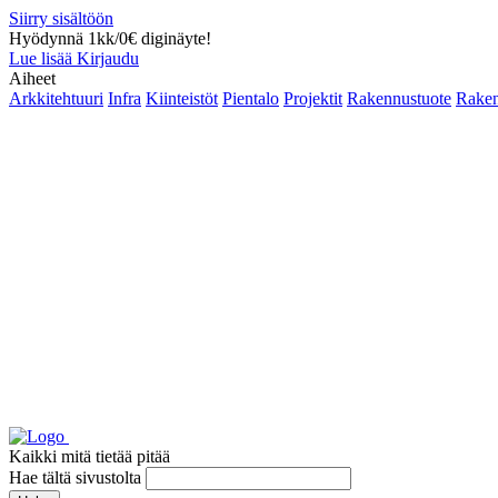
Siirry sisältöön
Hyödynnä 1kk/0€ diginäyte!
Lue lisää
Kirjaudu
Aiheet
Arkkitehtuuri
Infra
Kiinteistöt
Pientalo
Projektit
Rakennustuote
Raken
Kaikki mitä tietää pitää
Hae tältä sivustolta