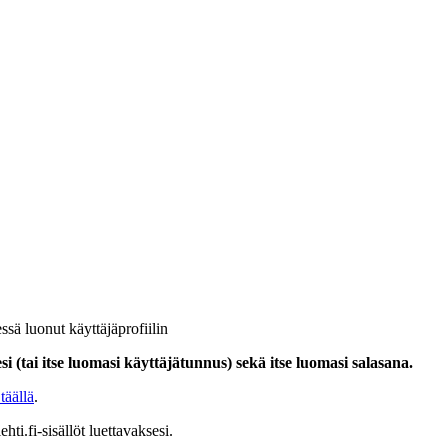
ssä luonut käyttäjäprofiilin
i (tai itse luomasi käyttäjätunnus) sekä itse luomasi salasana.
täällä
.
hti.fi-sisällöt luettavaksesi.