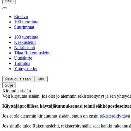
Haku
Etusivu
100 tuoreinta
Suurimmat
100 tuoreinta
Keskustelut
Näköislehti
Tilaa Rakennuslehti
Uutiskirje
Toimitus
Yhteystiedot
Kirjaudu sisään
Haku
Sulje
Kirjaudu sisään
Voit kirjautua sisään, jos olet jo aiemmin rekisteröitynyt ja sen yhteyde
Käyttäjäprofiilissa käyttäjätunnuksenasi toimii sähköpostiosoittees
Jos et ole aiemmin kirjautunut sisään, sinun on ensin
rekisteröidyttävä 
Jos sinulle tulee Rakennuslehti, rekisteröitymällä saat kaikki rakennusle