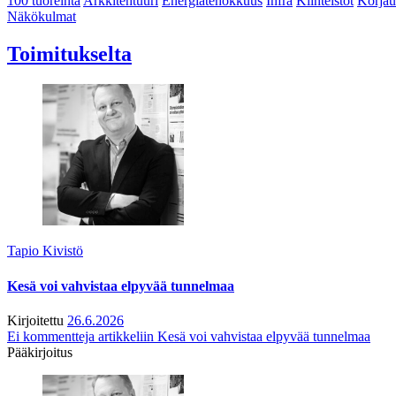
100 tuoreinta
Arkkitehtuuri
Energiatehokkuus
Infra
Kiinteistöt
Korjau
Näkökulmat
Toimitukselta
Tapio Kivistö
Kesä voi vahvistaa elpyvää tunnelmaa
Kirjoitettu
26.6.2026
Ei kommentteja
artikkeliin Kesä voi vahvistaa elpyvää tunnelmaa
Pääkirjoitus