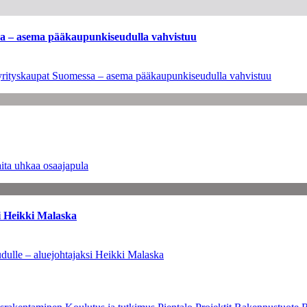
ssa – asema pääkaupunkiseudulla vahvistuu
en yrityskaupat Suomessa – asema pääkaupunkiseudulla vahvistuu
ita uhkaa osaajapula
i Heikki Malaska
dulle – aluejohtajaksi Heikki Malaska