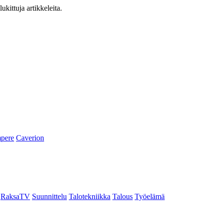
ukittuja artikkeleita.
pere
Caverion
RaksaTV
Suunnittelu
Talotekniikka
Talous
Työelämä