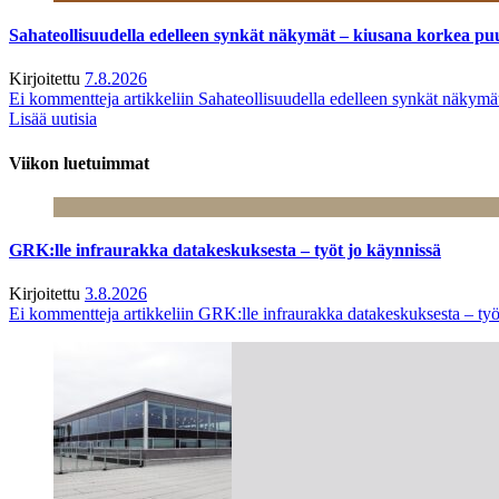
Sahateollisuudella edelleen synkät näkymät – kiusana korkea pu
Kirjoitettu
7.8.2026
Ei kommentteja
artikkeliin Sahateollisuudella edelleen synkät näkym
Lisää uutisia
Viikon luetuimmat
GRK:lle infraurakka datakeskuksesta – työt jo käynnissä
Kirjoitettu
3.8.2026
Ei kommentteja
artikkeliin GRK:lle infraurakka datakeskuksesta – työ