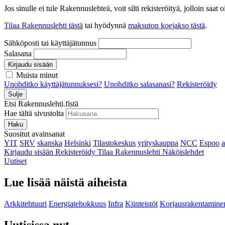
Jos sinulle ei tule Rakennuslehteä, voit silti rekisteröityä, jolloin sa
Tilaa Rakennuslehti tästä
tai hyödynnä
maksuton koejakso tästä
.
Sähköposti tai käyttäjätunnus
Salasana
Kirjaudu sisään
Muista minut
Unohditko käyttäjätunnuksesi?
Unohditko salasanasi?
Rekisteröidy
Sulje
Etsi Rakennuslehti.fistä
Hae tältä sivustolta
Haku
Suositut avainsanat
YIT
SRV
skanska
Helsinki
Tilastokeskus
yrityskauppa
NCC
Espoo
Kirjaudu sisään
Rekisteröidy
Tilaa Rakennuslehti
Näköislehdet
Uutiset
Lue lisää näistä aiheista
Arkkitehtuuri
Energiatehokkuus
Infra
Kiinteistöt
Korjausrakentamine
Uutisissa nyt