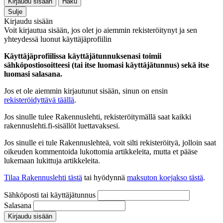
Kirjaudu sisään
Haku
Sulje
Kirjaudu sisään
Voit kirjautua sisään, jos olet jo aiemmin rekisteröitynyt ja sen
yhteydessä luonut käyttäjäprofiilin
Käyttäjäprofiilissa käyttäjätunnuksenasi toimii
sähköpostiosoitteesi (tai itse luomasi käyttäjätunnus) sekä itse
luomasi salasana.
Jos et ole aiemmin kirjautunut sisään, sinun on ensin
rekisteröidyttävä täällä
.
Jos sinulle tulee Rakennuslehti, rekisteröitymällä saat kaikki
rakennuslehti.fi-sisällöt luettavaksesi.
Jos sinulle ei tule Rakennuslehteä, voit silti rekisteröityä, jolloin saat
oikeuden kommentoida lukottomia artikkeleita, mutta et pääse
lukemaan lukittuja artikkeleita.
Tilaa Rakennuslehti tästä
tai hyödynnä
maksuton koejakso tästä
.
Sähköposti tai käyttäjätunnus
Salasana
Kirjaudu sisään