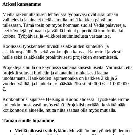
Arkesi kanssamme
Meillä rakennuttamisen tehtävissä työpäiväsi ovat sisällöltään
vaihtelevia ja aina et tiedä aamulla, mitä kaikkea päivä tuo
tullessaan. Tämä tosin on myös homman suola! Vedät palavereja,
teet käyntejä työmaalla ja välillä hoidat paperitöitä konttorilla tai
kotona. Työpäiväsi ja -viikkosi suunnittelusta vastaat itse.
Roolissasi työskentelet tiiviisti asiakkuuden kiinteistö- ja
asiakkuuspäällikön sekä vuokraajien kanssa. Raportoit ja viestit
heille sekä asiakkaalle proaktiivisesti projektien etenemisestä.
Projekteja sinulla on käynnissä samanaikaisesti useita. Varmistat, että
projektit sujuvat budjetin ja aikataulun mukaisesti laatua
unohtamatta. Hankkeiden läpimenoaika on kaikkea 2 kk ja 2
vuoden väliltä, ja hankekoko pääsääntöisesti 50 000 € – 1 000 000
€.
Kotikonttorisi sijaitsee Helsingin Ruoholahdessa. Työskentelemme
kuitenkin joustavasti myös etänä. Projektisi pyritään keskittämään
kotikonttorisi alueelle, mutta niitä saattaa olla myös muualla.
Tämän sinulle lupaamme
Meillä oikeasti viihdytään.
Me välitämme työntekijöidemme