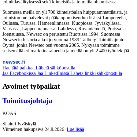
toimitilavälityksessä sekä kiinteistö- ja toimitilajohtamisessa.
Suomessa meillä on yli 700 kiinteistöalan huippuammattilaista, ja
toimistomme palvelevat pääkaupunkiseudun lisäksi Tampereella,
Oulussa, Turussa, Hämeenlinnassa, Kuopiossa, Jyväskylässä,
Vaasassa, Lappeenrannassa, Lahdessa, Rovaniemellä, Porissa ja
Joensuussa. Newsec on perustettu Ruotsissa 1994. Suomessa
Newsecin historia alkoi jo vuonna 1989 Tallberg Toimitilajohto
Oy:nä, jonka Newsec osti vuonna 2005. Nykyään toimimme
seitsemällä eri markkina-alueella ja meillä on yli 2 400 työntekijää.
newsec.fi
Hae tätä paikkaa
Lähetä sähköpostilla
Jaa Facebookissa
Jaa LinkedInissä
Lähetä linkki sähköpostilla
Avoimet työpaikat
Toimitusjohtaja
KOAS
Sijainti
Jyväskylä
Viimeinen hakupäivä 24.8.2026
Lue lisää