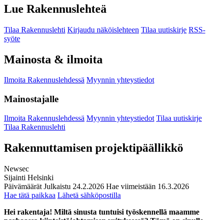
Lue Rakennuslehteä
Tilaa Rakennuslehti
Kirjaudu näköislehteen
Tilaa uutiskirje
RSS-
syöte
Mainosta & ilmoita
Ilmoita Rakennuslehdessä
Myynnin yhteystiedot
Mainostajalle
Ilmoita Rakennuslehdessä
Myynnin yhteystiedot
Tilaa uutiskirje
Tilaa Rakennuslehti
Rakennuttamisen projektipäällikkö
Newsec
Sijainti
Helsinki
Päivämäärät
Julkaistu
24.2.2026
Hae viimeistään
16.3.2026
Hae tätä paikkaa
Lähetä sähköpostilla
Hei rakentaja! Miltä sinusta tuntuisi työskennellä maamme