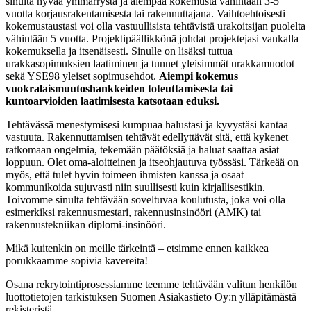
sinulta hyvää ymmärrystä ja aiempaa kokemusta vähintään 3-5
vuotta korjausrakentamisesta tai rakennuttajana. Vaihtoehtoisesti
kokemustaustasi voi olla vastuullisista tehtävistä urakoitsijan puolelta
vähintään 5 vuotta. Projektipäällikkönä johdat projektejasi vankalla
kokemuksella ja itsenäisesti. Sinulle on lisäksi tuttua
urakkasopimuksien laatiminen ja tunnet yleisimmät urakkamuodot
sekä YSE98 yleiset sopimusehdot.
Aiempi kokemus
vuokralaismuutoshankkeiden toteuttamisesta tai
kuntoarvioiden laatimisesta katsotaan eduksi.
Tehtävässä menestymisesi kumpuaa halustasi ja kyvystäsi kantaa
vastuuta. Rakennuttamisen tehtävät edellyttävät sitä, että kykenet
ratkomaan ongelmia, tekemään päätöksiä ja haluat saattaa asiat
loppuun. Olet oma-aloitteinen ja itseohjautuva työssäsi. Tärkeää on
myös, että tulet hyvin toimeen ihmisten kanssa ja osaat
kommunikoida sujuvasti niin suullisesti kuin kirjallisestikin.
Toivomme sinulta tehtävään soveltuvaa koulutusta, joka voi olla
esimerkiksi rakennusmestari, rakennusinsinööri (AMK) tai
rakennustekniikan diplomi-insinööri.
Mikä kuitenkin on meille tärkeintä – etsimme ennen kaikkea
porukkaamme sopivia kavereita!
Osana rekrytointiprosessiamme teemme tehtävään valitun henkilön
luottotietojen tarkistuksen Suomen Asiakastieto Oy:n ylläpitämästä
rekisteristä.