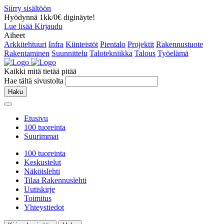
Siirry sisältöön
Hyödynnä 1kk/0€ diginäyte!
Lue lisää
Kirjaudu
Aiheet
Arkkitehtuuri
Infra
Kiinteistöt
Pientalo
Projektit
Rakennustuote
Rakentaminen
Suunnittelu
Talotekniikka
Talous
Työelämä
Kaikki mitä tietää pitää
Hae tältä sivustolta
Haku
Etusivu
100 tuoreinta
Suurimmat
100 tuoreinta
Keskustelut
Näköislehti
Tilaa Rakennuslehti
Uutiskirje
Toimitus
Yhteystiedot