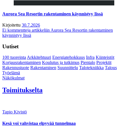
Aurora Sea Resortin rakentaminen käynnistyy Iissä
Kirjoitettu
30.7.2026
Ei kommentteja
artikkeliin Aurora Sea Resortin rakentaminen
käynnistyy Iissä
Uutiset
100 tuoreinta
Arkkitehtuuri
Energiatehokkuus
Infra
Kiinteistöt
Korjausrakentaminen
Koulutus ja tutkimus
Pientalo
Projektit
Rakennustuote
Rakentaminen
Suunnittelu
Talotekniikka
Talous
Työelämä
Näkökulmat
Toimitukselta
Tapio Kivistö
Kesä voi vahvistaa elpyvää tunnelmaa