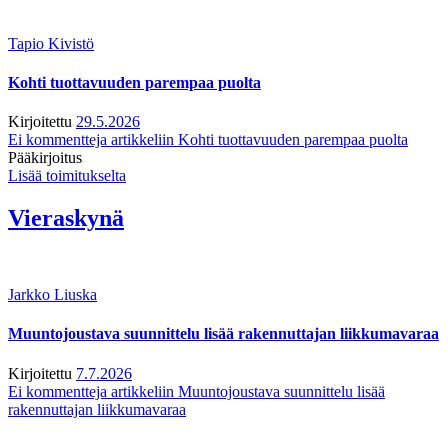
Tapio Kivistö
Kohti tuottavuuden parempaa puolta
Kirjoitettu
29.5.2026
Ei kommentteja
artikkeliin Kohti tuottavuuden parempaa puolta
Pääkirjoitus
Lisää toimitukselta
Vieraskynä
Jarkko Liuska
Muuntojoustava suunnittelu lisää rakennuttajan liikkumavaraa
Kirjoitettu
7.7.2026
Ei kommentteja
artikkeliin Muuntojoustava suunnittelu lisää
rakennuttajan liikkumavaraa