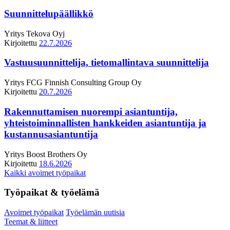
Suunnittelupäällikkö
Yritys
Tekova Oyj
Kirjoitettu
22.7.2026
Vastuusuunnittelija, tietomallintava suunnittelija
Yritys
FCG Finnish Consulting Group Oy
Kirjoitettu
20.7.2026
Rakennuttamisen nuorempi asiantuntija,
yhteistoiminnallisten hankkeiden asiantuntija ja
kustannusasiantuntija
Yritys
Boost Brothers Oy
Kirjoitettu
18.6.2026
Kaikki avoimet työpaikat
Työpaikat & työelämä
Avoimet työpaikat
Työelämän uutisia
Teemat & liitteet