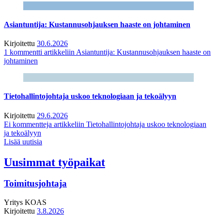
Asiantuntija: Kustannusohjauksen haaste on johtaminen
Kirjoitettu
30.6.2026
1 kommentti
artikkeliin Asiantuntija: Kustannusohjauksen haaste on
johtaminen
Tietohallintojohtaja uskoo teknologiaan ja tekoälyyn
Kirjoitettu
29.6.2026
Ei kommentteja
artikkeliin Tietohallintojohtaja uskoo teknologiaan
ja tekoälyyn
Lisää uutisia
Uusimmat työpaikat
Toimitusjohtaja
Yritys
KOAS
Kirjoitettu
3.8.2026