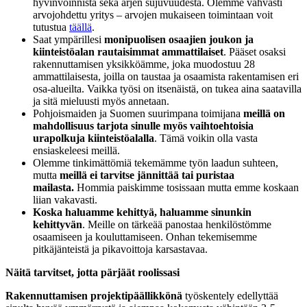
hyvinvoinnista sekä arjen sujuvuudesta. Olemme vahvasti
arvojohdettu yritys – arvojen mukaiseen toimintaan voit
tutustua
täällä
.
Saat ympärillesi
monipuolisen osaajien joukon ja
kiinteistöalan rautaisimmat ammattilaiset
. Pääset osaksi
rakennuttamisen yksikköämme, joka muodostuu 28
ammattilaisesta, joilla on taustaa ja osaamista rakentamisen eri
osa-alueilta. Vaikka työsi on itsenäistä, on tukea aina saatavilla
ja sitä mieluusti myös annetaan.
Pohjoismaiden ja Suomen suurimpana toimijana
meillä on
mahdollisuus tarjota sinulle myös vaihtoehtoisia
urapolkuja kiinteistöalalla
. Tämä voikin olla vasta
ensiaskeleesi meillä.
Olemme tinkimättömiä tekemämme työn laadun suhteen,
mutta
meillä ei tarvitse jännittää tai puristaa
mailasta.
Hommia paiskimme tosissaan mutta emme koskaan
liian vakavasti.
Koska haluamme kehittyä, haluamme sinunkin
kehittyvän
. Meille on tärkeää panostaa henkilöstömme
osaamiseen ja kouluttamiseen. Onhan tekemisemme
pitkäjänteistä ja pikavoittoja karsastavaa.
Näitä tarvitset, jotta pärjäät roolissasi
Rakennuttamisen projektipäällikkönä
työskentely edellyttää