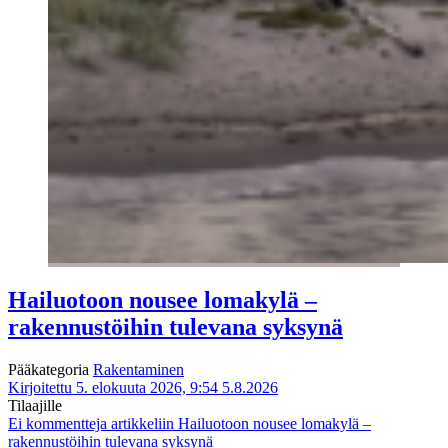
Hailuotoon nousee lomakylä –
rakennustöihin tulevana syksynä
Pääkategoria
Rakentaminen
Kirjoitettu 5. elokuuta 2026, 9:54
5.8.2026
Tilaajille
Ei kommentteja
artikkeliin Hailuotoon nousee lomakylä –
rakennustöihin tulevana syksynä