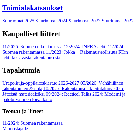
Toimialakatsaukset
Suurimmat 2025
Suurimmat 2024
Suurimmat 2023
Suurimmat 2022
Kaupalliset liitteet
11/2025: Suomea rakentamassa
12/2024: INFRA-lehti
11/2024:
Suomea rakentamassa
11/2023: Jokka − Rakennusteollisuus RT:n
lehti kestävästä rakentamisesta
Tapahtumia
Urapolkuja-oppilaitoskiertue 2026-2027
05/2026: Vähähiilinen
rakentaminen & data
10/2025: Rakentamisen kiertotalous 2025:
Jätteistä materiaaleiksi
09/2024: Recticel Talks 2024: Moderni ja
paloturvallinen loiva katto
Teemat ja liitteet
11/2024: Suomea rakentamassa
Mainostajalle