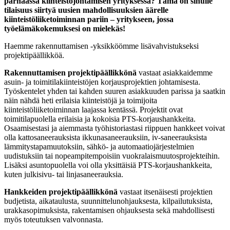
parhaassa kiinteistöjohtamisen yrityksessä? Tämä on sinulle
tilaisuus siirtyä uusien mahdollisuuksien äärelle
kiinteistöliiketoiminnan pariin – yritykseen, jossa
työelämäkokemuksesi on mielekäs!
Haemme rakennuttamisen -yksikköömme lisävahvistukseksi
projektipäällikköä.
Rakennuttamisen projektipäällikkönä
vastaat asiakkaidemme
asuin- ja toimitilakiinteistöjen korjausprojektien johtamisesta.
Työskentelet yhden tai kahden suuren asiakkuuden parissa ja saatkin
näin nähdä heti erilaisia kiinteistöjä ja toimijoita
kiinteistöliiketoiminnan laajassa kentässä. Projektit ovat
toimitilapuolella erilaisia ja kokoisia PTS-korjaushankkeita.
Osaamisestasi ja aiemmasta työhistoriastasi riippuen hankkeet voivat
olla kattosaneerauksista ikkunasaneerauksiin, iv-saneerauksista
lämmitystapamuutoksiin, sähkö- ja automaatiojärjestelmien
uudistuksiin tai nopeampitempoisiin vuokralaismuutosprojekteihin.
Lisäksi asuntopuolella voi olla yksittäisiä PTS-korjaushankkeita,
kuten julkisivu- tai linjasaneerauksia.
Hankkeiden projektipäällikkönä
vastaat itsenäisesti projektien
budjetista, aikataulusta, suunnittelunohjauksesta, kilpailutuksista,
urakkasopimuksista, rakentamisen ohjauksesta sekä mahdollisesti
myös toteutuksen valvonnasta.