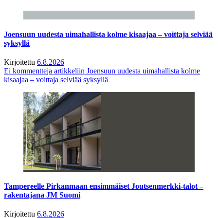
Joensuun uudesta uimahallista kolme kisaajaa – voittaja selviää
syksyllä
Kirjoitettu
6.8.2026
Ei kommentteja
artikkeliin Joensuun uudesta uimahallista kolme
kisaajaa – voittaja selviää syksyllä
Tampereelle Pirkanmaan ensimmäiset Joutsenmerkki-talot –
rakentajana JM Suomi
Kirjoitettu
6.8.2026