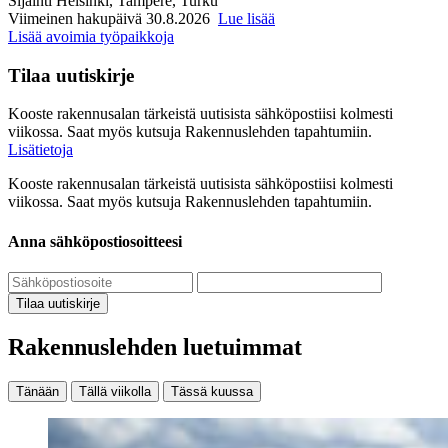
Sijainti
Helsinki, Tampere, Turku
Viimeinen hakupäivä 30.8.2026
Lue lisää
Lisää avoimia työpaikkoja
Tilaa uutiskirje
Kooste rakennusalan tärkeistä uutisista sähköpostiisi kolmesti
viikossa. Saat myös kutsuja Rakennuslehden tapahtumiin.
Lisätietoja
Kooste rakennusalan tärkeistä uutisista sähköpostiisi kolmesti
viikossa. Saat myös kutsuja Rakennuslehden tapahtumiin.
Anna sähköpostiosoitteesi
Tilaa uutiskirje
Rakennuslehden luetuimmat
Tänään
Tällä viikolla
Tässä kuussa