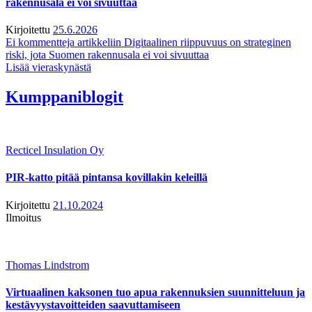
rakennusala ei voi sivuuttaa
Kirjoitettu
25.6.2026
Ei kommentteja
artikkeliin Digitaalinen riippuvuus on strateginen
riski, jota Suomen rakennusala ei voi sivuuttaa
Lisää vieraskynästä
Kumppaniblogit
Recticel Insulation Oy
PIR-katto pitää pintansa kovillakin keleillä
Kirjoitettu
21.10.2024
Ilmoitus
Thomas Lindstrom
Virtuaalinen kaksonen tuo apua rakennuksien suunnitteluun ja
kestävyystavoitteiden saavuttamiseen