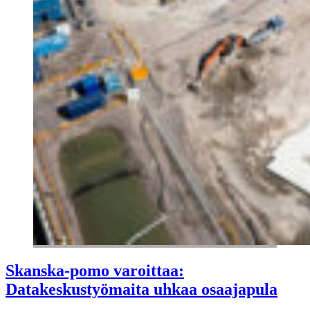
Skanska-pomo varoittaa:
Datakeskustyömaita uhkaa osaajapula