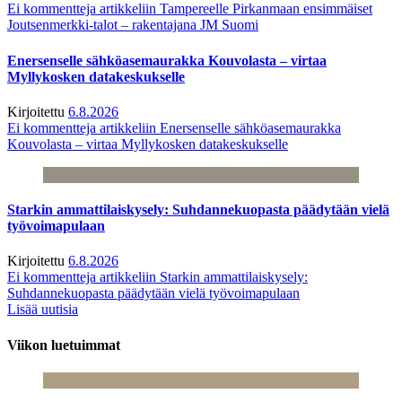
Ei kommentteja
artikkeliin Tampereelle Pirkanmaan ensimmäiset
Joutsenmerkki-talot – rakentajana JM Suomi
Enersenselle sähköasemaurakka Kouvolasta – virtaa
Myllykosken datakeskukselle
Kirjoitettu
6.8.2026
Ei kommentteja
artikkeliin Enersenselle sähköasemaurakka
Kouvolasta – virtaa Myllykosken datakeskukselle
Starkin ammattilaiskysely: Suhdannekuopasta päädytään vielä
työvoimapulaan
Kirjoitettu
6.8.2026
Ei kommentteja
artikkeliin Starkin ammattilaiskysely:
Suhdannekuopasta päädytään vielä työvoimapulaan
Lisää uutisia
Viikon luetuimmat