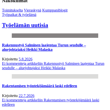
Näkökulmat
Toimitukselta
Vieraskynä
Kumppaniblogit
Työpaikat & työelämä
Työelämän uutisia
Rakennustyö Salminen laajentaa Turun seudulle –
aluejohtajaksi Heikki Malaska
Kirjoitettu
5.8.2026
Ei kommentteja
artikkeliin Rakennustyö Salminen laajentaa Turun
seudulle – aluejohtajaksi Heikki Malaska
Rakentamisen työntekijämäärä laski edelleen
Kirjoitettu
22.7.2026
Ei kommentteja
artikkeliin Rakentamisen työntekijämäärä laski
edelleen