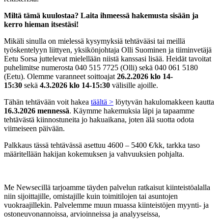
Miltä tämä kuulostaa? Laita ihmeessä hakemusta sisään ja
kerro hieman itsestäsi!
Mikäli sinulla on mielessä kysymyksiä tehtävääsi tai meillä
työskentelyyn liittyen, yksikönjohtaja Olli Suominen ja tiiminvetäjä
Eetu Sorsa juttelevat mielellään niistä kanssasi lisää. Heidät tavoitat
puhelimitse numerosta 040 515 7725 (Olli) sekä 040 061 5180
(Eetu). Olemme varanneet soittoajat
26.2.2026 klo 14-
15:30
sekä
4.3.2026 klo 14-15:30
välisille ajoille.
Tähän tehtävään voit hakea
täältä >
löytyvän hakulomakkeen kautta
16.3.2026 mennessä
. Käymme hakemuksia läpi ja tapaamme
tehtävästä kiinnostuneita jo hakuaikana, joten älä suotta odota
viimeiseen päivään.
Palkkaus tässä tehtävässä asettuu 4600 – 5400 €/kk, tarkka taso
määritellään hakijan kokemuksen ja vahvuuksien pohjalta.
Me Newsecillä tarjoamme täyden palvelun ratkaisut kiinteistöalalla
niin sijoittajille, omistajille kuin toimitilojen tai asuntojen
vuokraajillekin. Palvelemme muun muassa kiinteistöjen myynti- ja
ostoneuvonannoissa, arvioinneissa ja analyyseissa,