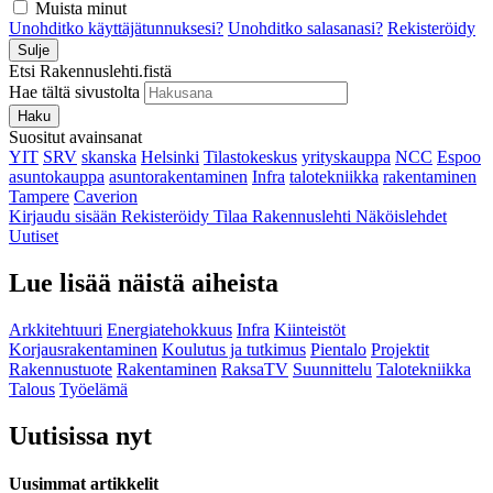
Muista minut
Unohditko käyttäjätunnuksesi?
Unohditko salasanasi?
Rekisteröidy
Sulje
Etsi Rakennuslehti.fistä
Hae tältä sivustolta
Haku
Suositut avainsanat
YIT
SRV
skanska
Helsinki
Tilastokeskus
yrityskauppa
NCC
Espoo
asuntokauppa
asuntorakentaminen
Infra
talotekniikka
rakentaminen
Tampere
Caverion
Kirjaudu sisään
Rekisteröidy
Tilaa Rakennuslehti
Näköislehdet
Uutiset
Lue lisää näistä aiheista
Arkkitehtuuri
Energiatehokkuus
Infra
Kiinteistöt
Korjausrakentaminen
Koulutus ja tutkimus
Pientalo
Projektit
Rakennustuote
Rakentaminen
RaksaTV
Suunnittelu
Talotekniikka
Talous
Työelämä
Uutisissa nyt
Uusimmat artikkelit