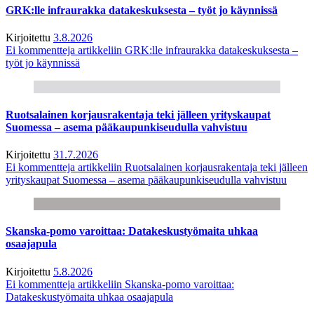
GRK:lle infraurakka datakeskuksesta – työt jo käynnissä
Kirjoitettu
3.8.2026
Ei kommentteja
artikkeliin GRK:lle infraurakka datakeskuksesta –
työt jo käynnissä
Ruotsalainen korjausrakentaja teki jälleen yrityskaupat
Suomessa – asema pääkaupunkiseudulla vahvistuu
Kirjoitettu
31.7.2026
Ei kommentteja
artikkeliin Ruotsalainen korjausrakentaja teki jälleen
yrityskaupat Suomessa – asema pääkaupunkiseudulla vahvistuu
Skanska-pomo varoittaa: Datakeskustyömaita uhkaa
osaajapula
Kirjoitettu
5.8.2026
Ei kommentteja
artikkeliin Skanska-pomo varoittaa:
Datakeskustyömaita uhkaa osaajapula