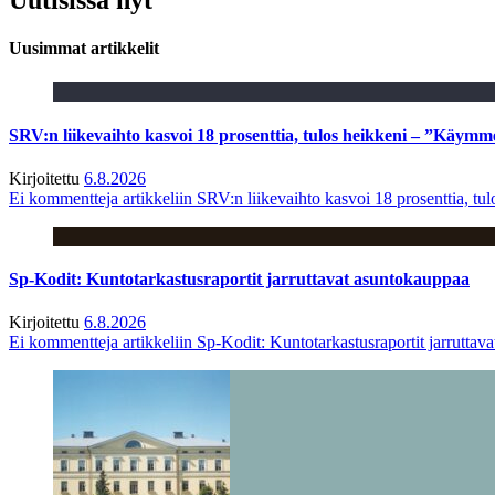
Uusimmat artikkelit
SRV:n liikevaihto kasvoi 18 prosenttia, tulos heikkeni – ”Käymm
Kirjoitettu
6.8.2026
Ei kommentteja
artikkeliin SRV:n liikevaihto kasvoi 18 prosenttia, t
Sp-Kodit: Kuntotarkastusraportit jarruttavat asuntokauppaa
Kirjoitettu
6.8.2026
Ei kommentteja
artikkeliin Sp-Kodit: Kuntotarkastusraportit jarruttav