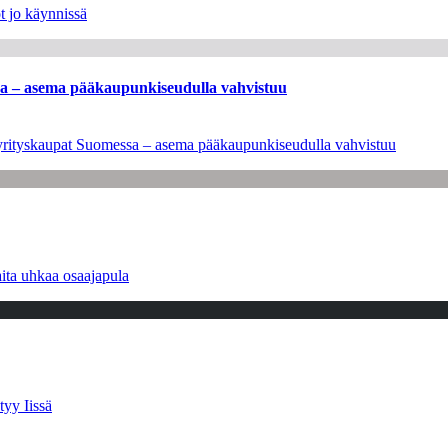
t jo käynnissä
ssa – asema pääkaupunkiseudulla vahvistuu
en yrityskaupat Suomessa – asema pääkaupunkiseudulla vahvistuu
ita uhkaa osaajapula
tyy Iissä