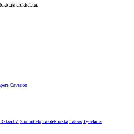
ukittuja artikkeleita.
pere
Caverion
RaksaTV
Suunnittelu
Talotekniikka
Talous
Työelämä