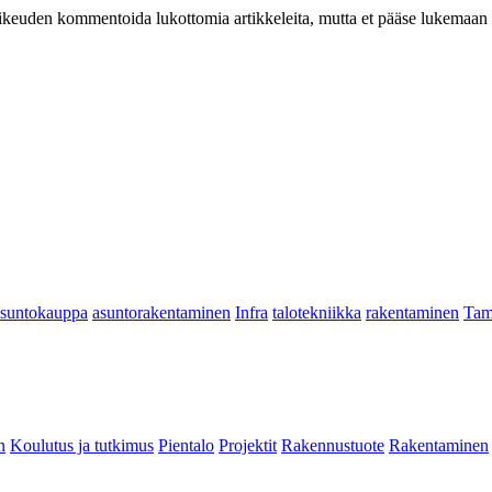
at oikeuden kommentoida lukottomia artikkeleita, mutta et pääse lukemaan l
asuntokauppa
asuntorakentaminen
Infra
talotekniikka
rakentaminen
Tam
n
Koulutus ja tutkimus
Pientalo
Projektit
Rakennustuote
Rakentaminen