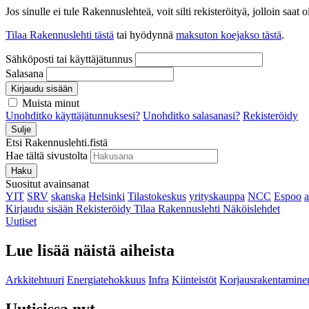
Jos sinulle ei tule Rakennuslehteä, voit silti rekisteröityä, jolloin sa
Tilaa Rakennuslehti tästä
tai hyödynnä
maksuton koejakso tästä
.
Sähköposti tai käyttäjätunnus
Salasana
Kirjaudu sisään
Muista minut
Unohditko käyttäjätunnuksesi?
Unohditko salasanasi?
Rekisteröidy
Sulje
Etsi Rakennuslehti.fistä
Hae tältä sivustolta
Haku
Suositut avainsanat
YIT
SRV
skanska
Helsinki
Tilastokeskus
yrityskauppa
NCC
Espoo
Kirjaudu sisään
Rekisteröidy
Tilaa Rakennuslehti
Näköislehdet
Uutiset
Lue lisää näistä aiheista
Arkkitehtuuri
Energiatehokkuus
Infra
Kiinteistöt
Korjausrakentamine
Uutisissa nyt