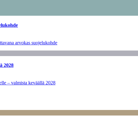
jelukohde
jattavana arvokas suojelukohde
lä 2028
lle – valmista keväällä 2028