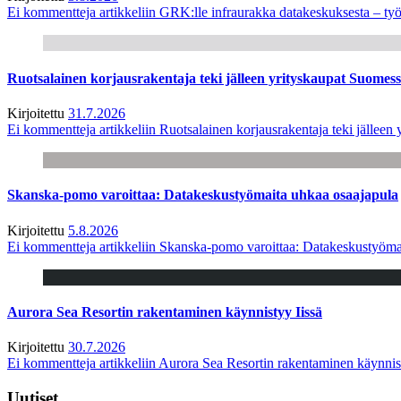
Ei kommentteja
artikkeliin GRK:lle infraurakka datakeskuksesta – työ
Ruotsalainen korjausrakentaja teki jälleen yrityskaupat Suome
Kirjoitettu
31.7.2026
Ei kommentteja
artikkeliin Ruotsalainen korjausrakentaja teki jälle
Skanska-pomo varoittaa: Datakeskustyömaita uhkaa osaajapula
Kirjoitettu
5.8.2026
Ei kommentteja
artikkeliin Skanska-pomo varoittaa: Datakeskustyöma
Aurora Sea Resortin rakentaminen käynnistyy Iissä
Kirjoitettu
30.7.2026
Ei kommentteja
artikkeliin Aurora Sea Resortin rakentaminen käynnis
Uutiset