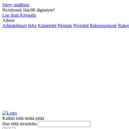
Siirry sisältöön
Hyödynnä 1kk/0€ diginäyte!
Lue lisää
Kirjaudu
Aiheet
Arkkitehtuuri
Infra
Kiinteistöt
Pientalo
Projektit
Rakennustuote
Raken
Kaikki mitä tietää pitää
Hae tältä sivustolta