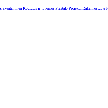
srakentaminen
Koulutus ja tutkimus
Pientalo
Projektit
Rakennustuote
R