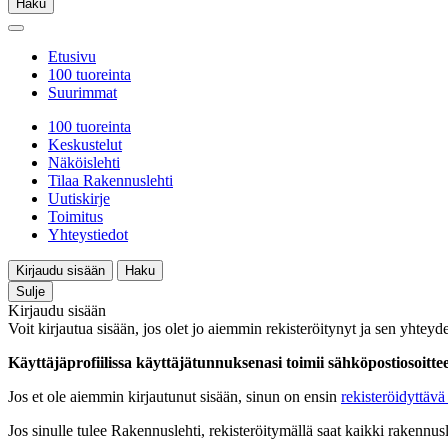
Haku
Etusivu
100 tuoreinta
Suurimmat
100 tuoreinta
Keskustelut
Näköislehti
Tilaa Rakennuslehti
Uutiskirje
Toimitus
Yhteystiedot
Kirjaudu sisään
Haku
Sulje
Kirjaudu sisään
Voit kirjautua sisään, jos olet jo aiemmin rekisteröitynyt ja sen yhteyde
Käyttäjäprofiilissa käyttäjätunnuksenasi toimii sähköpostiosoittees
Jos et ole aiemmin kirjautunut sisään, sinun on ensin
rekisteröidyttävä 
Jos sinulle tulee Rakennuslehti, rekisteröitymällä saat kaikki rakennusle