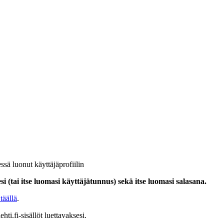
ssä luonut käyttäjäprofiilin
i (tai itse luomasi käyttäjätunnus) sekä itse luomasi salasana.
täällä
.
hti.fi-sisällöt luettavaksesi.