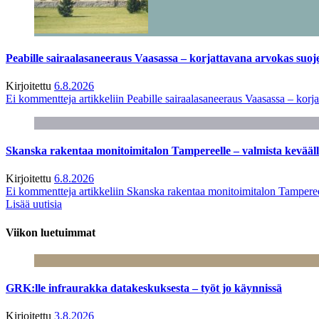
Peabille sairaalasaneeraus Vaasassa – korjattavana arvokas suo
Kirjoitettu
6.8.2026
Ei kommentteja
artikkeliin Peabille sairaalasaneeraus Vaasassa – kor
Skanska rakentaa monitoimitalon Tampereelle – valmista kevääl
Kirjoitettu
6.8.2026
Ei kommentteja
artikkeliin Skanska rakentaa monitoimitalon Tamperee
Lisää uutisia
Viikon luetuimmat
GRK:lle infraurakka datakeskuksesta – työt jo käynnissä
Kirjoitettu
3.8.2026