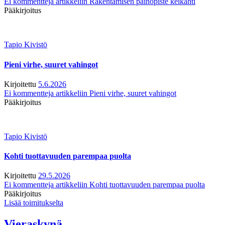
Ei kommentteja
artikkeliin Rakentamisen painopiste keikahti
Pääkirjoitus
Tapio Kivistö
Pieni virhe, suuret vahingot
Kirjoitettu
5.6.2026
Ei kommentteja
artikkeliin Pieni virhe, suuret vahingot
Pääkirjoitus
Tapio Kivistö
Kohti tuottavuuden parempaa puolta
Kirjoitettu
29.5.2026
Ei kommentteja
artikkeliin Kohti tuottavuuden parempaa puolta
Pääkirjoitus
Lisää toimitukselta
Vieraskynä