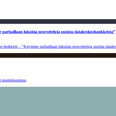
e parhaillaan lukuisia neuvotteluja uusista datakeskushankkeista”
ulos heikkeni – ”Käymme parhaillaan lukuisia neuvotteluja uusista data
at asuntokauppaa