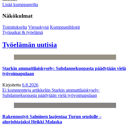
Lisää kumppaneilta
Näkökulmat
Toimitukselta
Vieraskynä
Kumppaniblogit
Työpaikat & työelämä
Työelämän uutisia
Starkin ammattilaiskysely: Suhdannekuopasta päädytään vielä
työvoimapulaan
Kirjoitettu
6.8.2026
Ei kommentteja
artikkeliin Starkin ammattilaiskysely:
Suhdannekuopasta päädytään vielä työvoimapulaan
Rakennustyö Salminen laajentaa Turun seudulle –
aluejohtajaksi Heikki Malaska