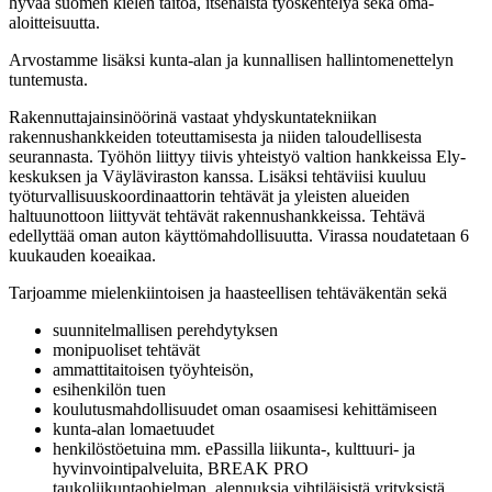
hyvää suomen kielen taitoa, itsenäistä työskentelyä sekä oma-
aloitteisuutta.
Arvostamme lisäksi kunta-alan ja kunnallisen hallintomenettelyn
tuntemusta.
Rakennuttajainsinöörinä vastaat yhdyskuntatekniikan
rakennushankkeiden toteuttamisesta ja niiden taloudellisesta
seurannasta. Työhön liittyy tiivis yhteistyö valtion hankkeissa Ely-
keskuksen ja Väyläviraston kanssa. Lisäksi tehtäviisi kuuluu
työturvallisuuskoordinaattorin tehtävät ja yleisten alueiden
haltuunottoon liittyvät tehtävät rakennushankkeissa. Tehtävä
edellyttää oman auton käyttömahdollisuutta. Virassa noudatetaan 6
kuukauden koeaikaa.
Tarjoamme mielenkiintoisen ja haasteellisen tehtäväkentän sekä
suunnitelmallisen perehdytyksen
monipuoliset tehtävät
ammattitaitoisen työyhteisön,
esihenkilön tuen
koulutusmahdollisuudet oman osaamisesi kehittämiseen
kunta-alan lomaetuudet
henkilöstöetuina mm. ePassilla liikunta-, kulttuuri- ja
hyvinvointipalveluita, BREAK PRO
taukoliikuntaohjelman, alennuksia vihtiläisistä yrityksistä