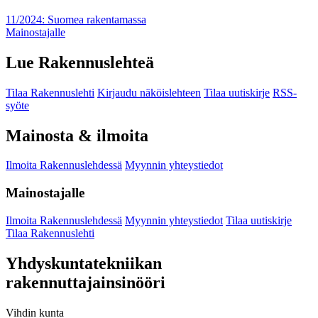
11/2024: Suomea rakentamassa
Mainostajalle
Lue Rakennuslehteä
Tilaa Rakennuslehti
Kirjaudu näköislehteen
Tilaa uutiskirje
RSS-
syöte
Mainosta & ilmoita
Ilmoita Rakennuslehdessä
Myynnin yhteystiedot
Mainostajalle
Ilmoita Rakennuslehdessä
Myynnin yhteystiedot
Tilaa uutiskirje
Tilaa Rakennuslehti
Yhdyskuntatekniikan
rakennuttajainsinööri
Vihdin kunta