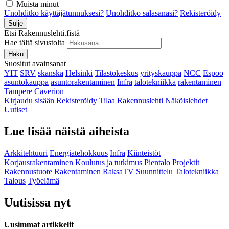
Muista minut
Unohditko käyttäjätunnuksesi?
Unohditko salasanasi?
Rekisteröidy
Sulje
Etsi Rakennuslehti.fistä
Hae tältä sivustolta
Haku
Suositut avainsanat
YIT
SRV
skanska
Helsinki
Tilastokeskus
yrityskauppa
NCC
Espoo
asuntokauppa
asuntorakentaminen
Infra
talotekniikka
rakentaminen
Tampere
Caverion
Kirjaudu sisään
Rekisteröidy
Tilaa Rakennuslehti
Näköislehdet
Uutiset
Lue lisää näistä aiheista
Arkkitehtuuri
Energiatehokkuus
Infra
Kiinteistöt
Korjausrakentaminen
Koulutus ja tutkimus
Pientalo
Projektit
Rakennustuote
Rakentaminen
RaksaTV
Suunnittelu
Talotekniikka
Talous
Työelämä
Uutisissa nyt
Uusimmat artikkelit