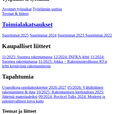
Avoimet työpaikat
Työelämän uutisia
Teemat & liitteet
Toimialakatsaukset
Suurimmat 2025
Suurimmat 2024
Suurimmat 2023
Suurimmat 2022
Kaupalliset liitteet
11/2025: Suomea rakentamassa
12/2024: INFRA-lehti
11/2024:
Suomea rakentamassa
11/2023: Jokka − Rakennusteollisuus RT:n
lehti kestävästä rakentamisesta
Tapahtumia
Urapolkuja-oppilaitoskiertue 2026-2027
05/2026: Vähähiilinen
rakentaminen & data
10/2025: Rakentamisen kiertotalous 2025:
Jätteistä materiaaleiksi
09/2024: Recticel Talks 2024: Moderni ja
paloturvallinen loiva katto
Teemat ja liitteet