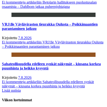
Ei kommentteja
artikkeliin Betolarin hallitukseen puolustusalan
osaamista – Dahlbom jatkaa puheenjohtajana
VRJ:lle Väyläviraston tieurakka Oulusta – Poikkimaantien
parantaminen jatkuu
Kirjoitettu
7.8.2026
Ei kommentteja
artikkeliin VRJ:lle Väyläviraston tieurakka Oulusta
– Poikkimaantien parantaminen jatkuu
Sahateollisuudella edelleen synkät näkymät – kiusana korkea
puunhinta ja heikko kysyntä
Kirjoitettu
7.8.2026
Ei kommentteja
artikkeliin Sahateollisuudella edelleen synkät
näkymät – kiusana korkea puunhinta ja heikko kysyntä
Lisää uutisia
Viikon luetuimmat