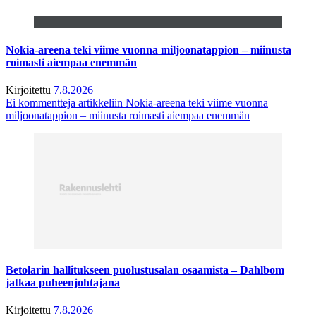
Nokia-areena teki viime vuonna miljoonatappion – miinusta
roimasti aiempaa enemmän
Kirjoitettu
7.8.2026
Ei kommentteja
artikkeliin Nokia-areena teki viime vuonna
miljoonatappion – miinusta roimasti aiempaa enemmän
Betolarin hallitukseen puolustusalan osaamista – Dahlbom
jatkaa puheenjohtajana
Kirjoitettu
7.8.2026