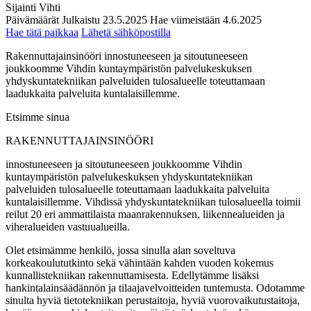
Sijainti
Vihti
Päivämäärät
Julkaistu
23.5.2025
Hae viimeistään
4.6.2025
Hae tätä paikkaa
Lähetä sähköpostilla
Rakennuttajainsinööri innostuneeseen ja sitoutuneeseen
joukkoomme Vihdin kuntaympäristön palvelukeskuksen
yhdyskuntatekniikan palveluiden tulosalueelle toteuttamaan
laadukkaita palveluita kuntalaisillemme.
Etsimme sinua
RAKENNUTTAJAINSINÖÖRI
innostuneeseen ja sitoutuneeseen joukkoomme Vihdin
kuntaympäristön palvelukeskuksen yhdyskuntatekniikan
palveluiden tulosalueelle toteuttamaan laadukkaita palveluita
kuntalaisillemme. Vihdissä yhdyskuntatekniikan tulosalueella toimii
reilut 20 eri ammattilaista maanrakennuksen, liikennealueiden ja
viheralueiden vastuualueilla.
Olet etsimämme henkilö, jossa sinulla alan soveltuva
korkeakoulututkinto sekä vähintään kahden vuoden kokemus
kunnallistekniikan rakennuttamisesta. Edellytämme lisäksi
hankintalainsäädännön ja tilaajavelvoitteiden tuntemusta. Odotamme
sinulta hyviä tietotekniikan perustaitoja, hyviä vuorovaikutustaitoja,