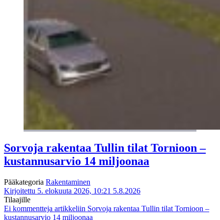
Sorvoja rakentaa Tullin tilat Tornioon –
kustannusarvio 14 miljoonaa
Pääkategoria
Rakentaminen
Kirjoitettu 5. elokuuta 2026, 10:21
5.8.2026
Tilaajille
Ei kommentteja
artikkeliin Sorvoja rakentaa Tullin tilat Tornioon –
kustannusarvio 14 miljoonaa