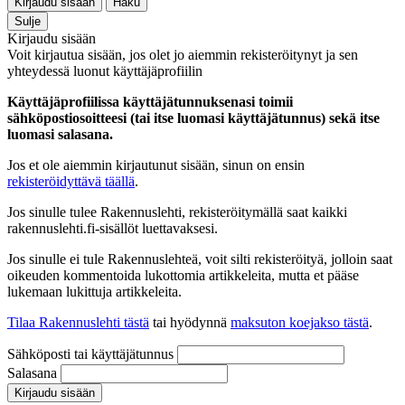
Kirjaudu sisään
Haku
Sulje
Kirjaudu sisään
Voit kirjautua sisään, jos olet jo aiemmin rekisteröitynyt ja sen
yhteydessä luonut käyttäjäprofiilin
Käyttäjäprofiilissa käyttäjätunnuksenasi toimii
sähköpostiosoitteesi (tai itse luomasi käyttäjätunnus) sekä itse
luomasi salasana.
Jos et ole aiemmin kirjautunut sisään, sinun on ensin
rekisteröidyttävä täällä
.
Jos sinulle tulee Rakennuslehti, rekisteröitymällä saat kaikki
rakennuslehti.fi-sisällöt luettavaksesi.
Jos sinulle ei tule Rakennuslehteä, voit silti rekisteröityä, jolloin saat
oikeuden kommentoida lukottomia artikkeleita, mutta et pääse
lukemaan lukittuja artikkeleita.
Tilaa Rakennuslehti tästä
tai hyödynnä
maksuton koejakso tästä
.
Sähköposti tai käyttäjätunnus
Salasana
Kirjaudu sisään