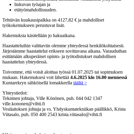
liukuvan työajan ja
etätyömahdollisuuden.
Tehtävän kuukausipalkka on 4127,82 € ja mahdolliset
työkokemukseen perustuvat lisät.
Hakemuksia käsitellään jo hakuaikana.
Haastatteluihin valittaviin olemme yhteydessä henkilökohtaisesti.
Järjestämme haastattelut erikseen sovittavana aikana. Varauduthan
esittämään alkuperäiset opinto- ja työtodistukset mahdollisen
haastattelun yhteydessä.
Toivomme, että voisit aloittaa työssä 01.07.2025 tai sopimuksen
mukaan. Hakemuksesi voit lähettää
4.6.2025 klo 16.00 mennessä
Kuntarekryn sähköisellä lomakkeella
täältä >
Yhteystiedot:
Tekninen johtaja, Ville Könönen, puh. 044 042 1347
ville.kononen@vihti.fi
Vesilaitoksen johtaja ja vs. Yhdyskuntatekniikan päällikkö, Krista
Viitasalo, puh. 050 400 2543 krista.viitasalo@vihti.fi