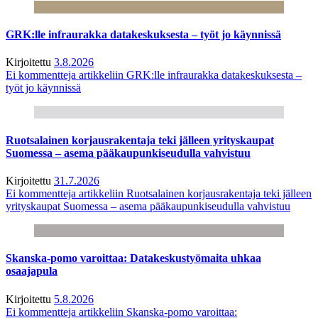
GRK:lle infraurakka datakeskuksesta – työt jo käynnissä
Kirjoitettu
3.8.2026
Ei kommentteja
artikkeliin GRK:lle infraurakka datakeskuksesta –
työt jo käynnissä
Ruotsalainen korjausrakentaja teki jälleen yrityskaupat
Suomessa – asema pääkaupunkiseudulla vahvistuu
Kirjoitettu
31.7.2026
Ei kommentteja
artikkeliin Ruotsalainen korjausrakentaja teki jälleen
yrityskaupat Suomessa – asema pääkaupunkiseudulla vahvistuu
Skanska-pomo varoittaa: Datakeskustyömaita uhkaa
osaajapula
Kirjoitettu
5.8.2026
Ei kommentteja
artikkeliin Skanska-pomo varoittaa: