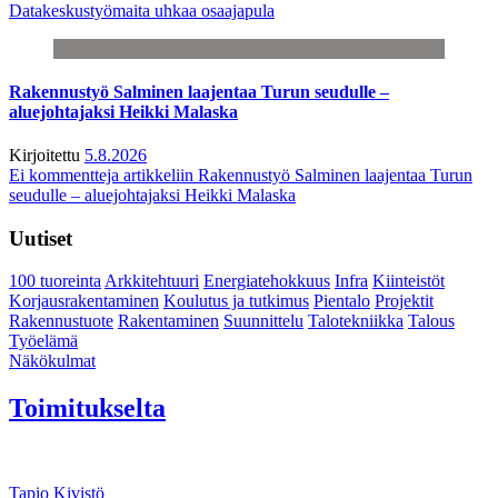
Datakeskustyömaita uhkaa osaajapula
Rakennustyö Salminen laajentaa Turun seudulle –
aluejohtajaksi Heikki Malaska
Kirjoitettu
5.8.2026
Ei kommentteja
artikkeliin Rakennustyö Salminen laajentaa Turun
seudulle – aluejohtajaksi Heikki Malaska
Uutiset
100 tuoreinta
Arkkitehtuuri
Energiatehokkuus
Infra
Kiinteistöt
Korjausrakentaminen
Koulutus ja tutkimus
Pientalo
Projektit
Rakennustuote
Rakentaminen
Suunnittelu
Talotekniikka
Talous
Työelämä
Näkökulmat
Toimitukselta
Tapio Kivistö