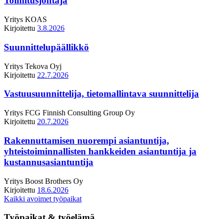
Toimitusjohtaja
Yritys
KOAS
Kirjoitettu
3.8.2026
Suunnittelupäällikkö
Yritys
Tekova Oyj
Kirjoitettu
22.7.2026
Vastuusuunnittelija, tietomallintava suunnittelija
Yritys
FCG Finnish Consulting Group Oy
Kirjoitettu
20.7.2026
Rakennuttamisen nuorempi asiantuntija,
yhteistoiminnallisten hankkeiden asiantuntija ja
kustannusasiantuntija
Yritys
Boost Brothers Oy
Kirjoitettu
18.6.2026
Kaikki avoimet työpaikat
Työpaikat & työelämä