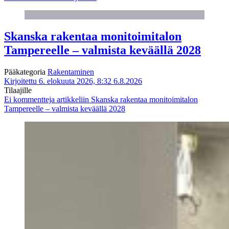
Skanska rakentaa monitoimitalon
Tampereelle – valmista keväällä 2028
Pääkategoria
Rakentaminen
Kirjoitettu 6. elokuuta 2026, 8:32
6.8.2026
Tilaajille
Ei kommentteja
artikkeliin Skanska rakentaa monitoimitalon
Tampereelle – valmista keväällä 2028