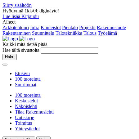
Siirry sisältöön
Hyödynnä 1kk/0€ diginäyte!
Lue lisää
Kirjaudu
Aiheet
Arkkitehtuuri
Infra
Kiinteistöt
Pientalo
Projektit
Rakennustuote
Rakentaminen
Suunnittelu
Talotekniikka
Talous
Työelämä
Kaikki mitä tietää pitää
Hae tältä sivustolta
Haku
Etusivu
100 tuoreinta
Suurimmat
100 tuoreinta
Keskustelut
Näköislehti
Tilaa Rakennuslehti
Uutiskirje
Toimitus
Yhteystiedot