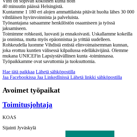
Vihti on sopivan kokoinen kunta noin
40 minuutin päässä Helsingistä.
Kuntamme 1 180 eri alojen ammattilaista pitävät huolta lähes 30 000
vihtiläisen hyvinvoinnista ja palveluista.
Työnantajana satsaamme henkilöstön osaamiseen ja työssä
jaksamiseen.
Toimimme rohkeasti, luovasti ja ennakoivasti. Uskallamme kokeilla
ja onnistua, mutta myös epäonnistua ja yrittää uudelleen.
Rohkeudella luomme Vihdistä entistä elinvoimaisemman kunnan,
joka erottuu kuntien välisessä kilpailussa edelläkävijänä. Olemme
mukana UNICEFin Lapsiystävällinen kunta -toiminnassa.
Työpaikkamme ovat savuttomia ja tuoksuttomia.
Hae tätä paikkaa
Lähetä sähköpostilla
Jaa Facebookissa
Jaa LinkedInissä
Lähetä linkki sähköpostilla
Avoimet työpaikat
Toimitusjohtaja
KOAS
Sijainti
Jyväskylä