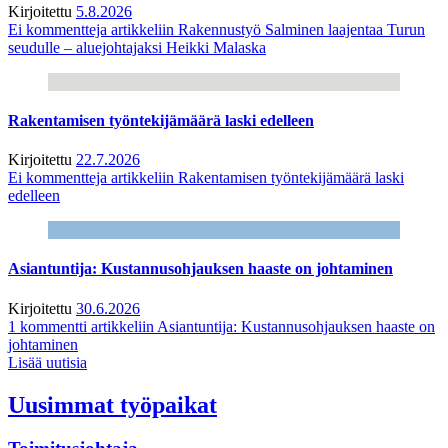
Kirjoitettu
5.8.2026
Ei kommentteja
artikkeliin Rakennustyö Salminen laajentaa Turun
seudulle – aluejohtajaksi Heikki Malaska
Rakentamisen työntekijämäärä laski edelleen
Kirjoitettu
22.7.2026
Ei kommentteja
artikkeliin Rakentamisen työntekijämäärä laski
edelleen
Asiantuntija: Kustannusohjauksen haaste on johtaminen
Kirjoitettu
30.6.2026
1 kommentti
artikkeliin Asiantuntija: Kustannusohjauksen haaste on
johtaminen
Lisää uutisia
Uusimmat työpaikat