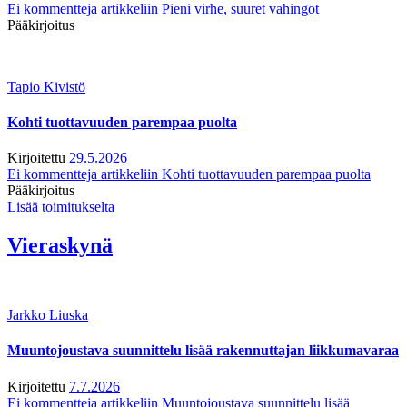
Ei kommentteja
artikkeliin Pieni virhe, suuret vahingot
Pääkirjoitus
Tapio Kivistö
Kohti tuottavuuden parempaa puolta
Kirjoitettu
29.5.2026
Ei kommentteja
artikkeliin Kohti tuottavuuden parempaa puolta
Pääkirjoitus
Lisää toimitukselta
Vieraskynä
Jarkko Liuska
Muuntojoustava suunnittelu lisää rakennuttajan liikkumavaraa
Kirjoitettu
7.7.2026
Ei kommentteja
artikkeliin Muuntojoustava suunnittelu lisää