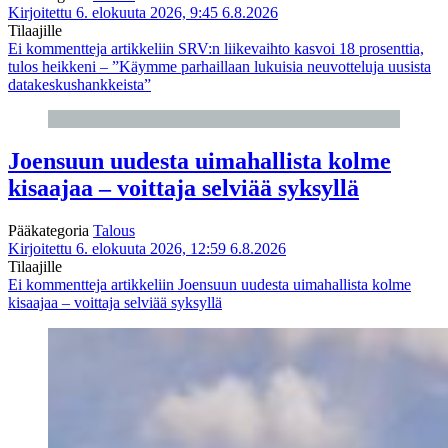
Kirjoitettu 6. elokuuta 2026, 9:45
6.8.2026
Tilaajille
Ei kommentteja
artikkeliin SRV:n liikevaihto kasvoi 18 prosenttia,
tulos heikkeni – ”Käymme parhaillaan lukuisia neuvotteluja uusista
datakeskushankkeista”
Joensuun uudesta uimahallista kolme
kisaajaa – voittaja selviää syksyllä
Pääkategoria
Talous
Kirjoitettu 6. elokuuta 2026, 12:59
6.8.2026
Tilaajille
Ei kommentteja
artikkeliin Joensuun uudesta uimahallista kolme
kisaajaa – voittaja selviää syksyllä