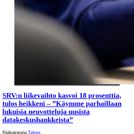
SRV:n liikevaihto kasvoi 18 prosenttia,
tulos heikkeni – ”Käymme parhaillaan
lukuisia neuvotteluja uusista
datakeskushankkeista”
Pääkategoria
Talous