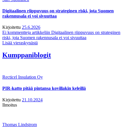
Digitaalinen riippuvuus on strateginen riski, jota Suomen
rakennusala ei voi sivuuttaa
Kirjoitettu
25.6.2026
Ei kommentteja
artikkeliin Digitaalinen riippuvuus on strateginen
riski, jota Suomen rakennusala ei voi sivuuttaa
Lisää vieraskynästä
Kumppaniblogit
Recticel Insulation Oy
PIR-katto pitää pintansa kovillakin keleillä
Kirjoitettu
21.10.2024
Ilmoitus
Thomas Lindstrom