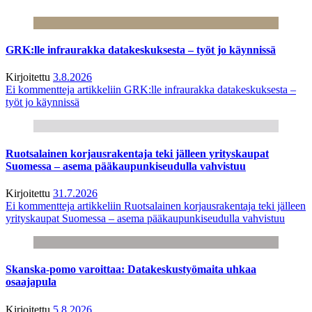
GRK:lle infraurakka datakeskuksesta – työt jo käynnissä
Kirjoitettu
3.8.2026
Ei kommentteja
artikkeliin GRK:lle infraurakka datakeskuksesta –
työt jo käynnissä
Ruotsalainen korjausrakentaja teki jälleen yrityskaupat
Suomessa – asema pääkaupunkiseudulla vahvistuu
Kirjoitettu
31.7.2026
Ei kommentteja
artikkeliin Ruotsalainen korjausrakentaja teki jälleen
yrityskaupat Suomessa – asema pääkaupunkiseudulla vahvistuu
Skanska-pomo varoittaa: Datakeskustyömaita uhkaa
osaajapula
Kirjoitettu
5.8.2026