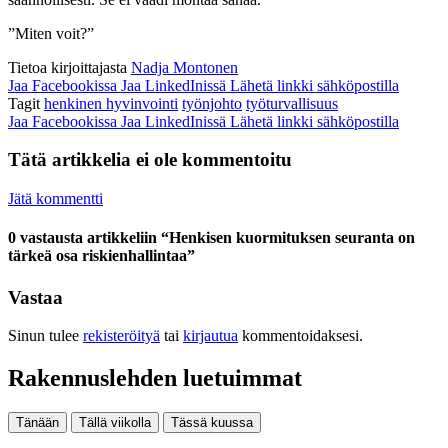
”Miten voit?”
Tietoa kirjoittajasta
Nadja Montonen
Jaa Facebookissa
Jaa LinkedInissä
Lähetä linkki sähköpostilla
Tagit
henkinen hyvinvointi
työnjohto
työturvallisuus
Jaa Facebookissa
Jaa LinkedInissä
Lähetä linkki sähköpostilla
Tätä artikkelia ei ole kommentoitu
Jätä kommentti
0 vastausta artikkeliin “Henkisen kuormituksen seuranta on
tärkeä osa riskienhallintaa”
Vastaa
Sinun tulee
rekisteröityä
tai
kirjautua
kommentoidaksesi.
Rakennuslehden luetuimmat
Tänään
Tällä viikolla
Tässä kuussa