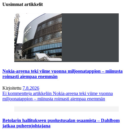
Uusimmat artikkelit
Nokia-areena teki viime vuonna miljoonatappion – miinusta
roimasti aiempaa enemmän
Kirjoitettu
7.8.2026
Ei kommentteja
artikkeliin Nokia-areena teki viime vuonna
miljoonatappion – miinusta roimasti aiempaa enemmän
Betolarin hallitukseen puolustusalan osaamista – Dahlbom
jatkaa puheenjohtajana