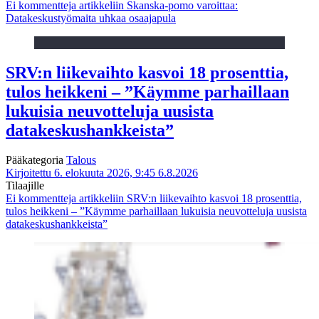
Ei kommentteja
artikkeliin Skanska-pomo varoittaa:
Datakeskustyömaita uhkaa osaajapula
SRV:n liikevaihto kasvoi 18 prosenttia,
tulos heikkeni – ”Käymme parhaillaan
lukuisia neuvotteluja uusista
datakeskushankkeista”
Pääkategoria
Talous
Kirjoitettu 6. elokuuta 2026, 9:45
6.8.2026
Tilaajille
Ei kommentteja
artikkeliin SRV:n liikevaihto kasvoi 18 prosenttia,
tulos heikkeni – ”Käymme parhaillaan lukuisia neuvotteluja uusista
datakeskushankkeista”