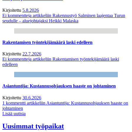
Kirjoitettu
5.8.2026
Ei kommentteja
artikkeliin Rakennustyö Salminen laajentaa Turun
seudulle – aluejohtajaksi Heikki Malaska
Rakentamisen työntekijämäärä laski edelleen
Kirjoitettu
22.7.2026
Ei kommentteja
artikkeliin Rakentamisen työntekijämäärä laski
edelleen
Asiantuntija: Kustannusohjauksen haaste on johtaminen
Kirjoitettu
30.6.2026
1 kommentti
artikkeliin Asiantuntija: Kustannusohjauksen haaste on
johtaminen
Lisää uutisia
Uusimmat työpaikat