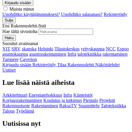
Kirjaudu sisään
Muista minut
Unohditko käyttäjätunnuksesi?
Unohditko salasanasi?
Rekisteröidy
Sulje
Etsi Rakennuslehti.fistä
Hae tältä sivustolta
Haku
Suositut avainsanat
YIT
SRV
skanska
Helsinki
Tilastokeskus
yrityskauppa
NCC
Espoo
asuntokauppa
asuntorakentaminen
Infra
talotekniikka
rakentaminen
Tampere
Caverion
Kirjaudu sisään
Rekisteröidy
Tilaa Rakennuslehti
Näköislehdet
Uutiset
Lue lisää näistä aiheista
Arkkitehtuuri
Energiatehokkuus
Infra
Kiinteistöt
Korjausrakentaminen
Koulutus ja tutkimus
Pientalo
Projektit
Rakennustuote
Rakentaminen
RaksaTV
Suunnittelu
Talotekniikka
Talous
Työelämä
Uutisissa nyt