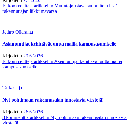
Kirjoitettu
7.7.2026
Ei kommentteja
artikkeliin Muuntojoustava suunnittelu lisää
rakennuttajan liikkumavaraa
Jethro Ollaranta
Asiantuntijat kehittävät uutta mallia kampusasumiselle
Kirjoitettu
29.6.2026
Ei kommentteja
artikkeliin Asiantuntijat kehittävät uutta mallia
kampusasumiselle
Tarkastaja
Nyt pohtimaan rakennusalan innostavia viestejä!
Kirjoitettu
26.6.2026
8 kommenttia
artikkeliin Nyt pohtimaan rakennusalan innostavia
viestejä!