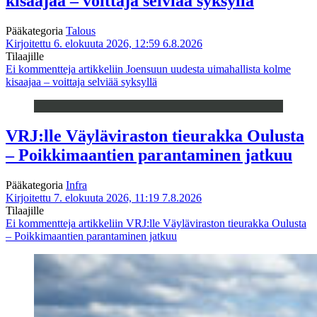
kisaajaa – voittaja selviää syksyllä
Pääkategoria
Talous
Kirjoitettu 6. elokuuta 2026, 12:59
6.8.2026
Tilaajille
Ei kommentteja
artikkeliin Joensuun uudesta uimahallista kolme
kisaajaa – voittaja selviää syksyllä
VRJ:lle Väyläviraston tieurakka Oulusta
– Poikkimaantien parantaminen jatkuu
Pääkategoria
Infra
Kirjoitettu 7. elokuuta 2026, 11:19
7.8.2026
Tilaajille
Ei kommentteja
artikkeliin VRJ:lle Väyläviraston tieurakka Oulusta
– Poikkimaantien parantaminen jatkuu