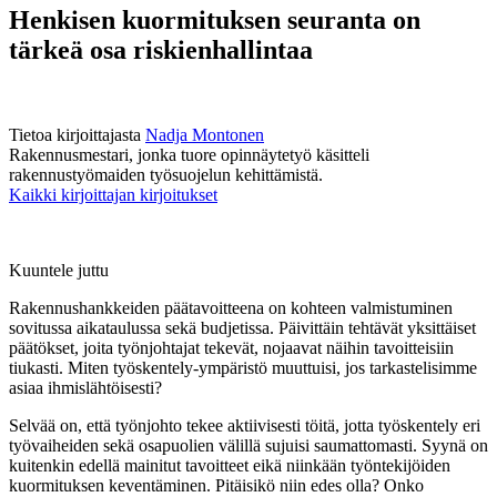
Henkisen kuormituksen seuranta on
tärkeä osa riskienhallintaa
Tietoa kirjoittajasta
Nadja Montonen
Rakennusmestari, jonka tuore opinnäytetyö käsitteli
rakennustyömaiden työsuojelun kehittämistä.
Kaikki kirjoittajan kirjoitukset
Kuuntele juttu
Rakennushankkeiden päätavoitteena on kohteen valmistuminen
sovitussa aikataulussa sekä budjetissa. Päivittäin tehtävät yksittäiset
päätökset, joita työnjohtajat tekevät, nojaavat näihin tavoitteisiin
tiukasti. Miten työskentely-ympäristö muuttuisi, jos tarkastelisimme
asiaa ihmislähtöisesti?
Selvää on, että työnjohto tekee aktiivisesti töitä, jotta työskentely eri
työvaiheiden sekä osapuolien välillä sujuisi saumattomasti. Syynä on
kuitenkin edellä mainitut tavoitteet eikä niinkään työntekijöiden
kuormituksen keventäminen. Pitäisikö niin edes olla? Onko