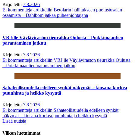
Kirjoitettu
7.8.2026
Ei kommentteja
artikkeliin Betolarin hallitukseen puolustusalan
osaamista – Dahlbom jatkaa puheenjohtajana
VRJ:lle Väyläviraston tieurakka Oulusta – Poikkimaantien
parantaminen jatkuu
Kirjoitettu
7.8.2026
Ei kommentteja
artikkeliin VRJ:lle Väyläviraston tieurakka Oulusta
– Poikkimaantien parantaminen jatkuu
Sahateollisuudella edelleen synkät näkymät – kiusana korkea
puunhinta ja heikko kysyntä
Kirjoitettu
7.8.2026
Ei kommentteja
artikkeliin Sahateollisuudella edelleen synkät
näkymät – kiusana korkea puunhinta ja heikko kysyntä
Lisää uutisia
Viikon luetuimmat