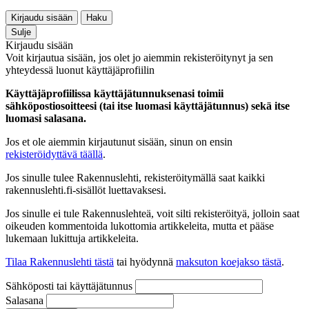
Kirjaudu sisään
Haku
Sulje
Kirjaudu sisään
Voit kirjautua sisään, jos olet jo aiemmin rekisteröitynyt ja sen
yhteydessä luonut käyttäjäprofiilin
Käyttäjäprofiilissa käyttäjätunnuksenasi toimii
sähköpostiosoitteesi (tai itse luomasi käyttäjätunnus) sekä itse
luomasi salasana.
Jos et ole aiemmin kirjautunut sisään, sinun on ensin
rekisteröidyttävä täällä
.
Jos sinulle tulee Rakennuslehti, rekisteröitymällä saat kaikki
rakennuslehti.fi-sisällöt luettavaksesi.
Jos sinulle ei tule Rakennuslehteä, voit silti rekisteröityä, jolloin saat
oikeuden kommentoida lukottomia artikkeleita, mutta et pääse
lukemaan lukittuja artikkeleita.
Tilaa Rakennuslehti tästä
tai hyödynnä
maksuton koejakso tästä
.
Sähköposti tai käyttäjätunnus
Salasana