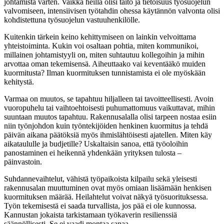
johtamista varten. Vaikka heillä olisi taito ja tietoisuus työsuojelun
valvomiseen, intensiivisen työtahdin ohessa käytännön valvonta olisi
kohdistettuna työsuojelun vastuuhenkilölle.
Kuitenkin tärkein keino kehittymiseen on lainkin velvoittama
yhteistoiminta. Kukin voi osaltaan pohtia, miten kommunikoi,
millainen johtamistyyli on, miten suhtautuu kollegoihin ja mihin
arvottaa oman tekemisensä. Aiheuttaako vai keventääkö muiden
kuormitusta? Ilman kuormituksen tunnistamista ei ole myöskään
kehitystä.
Varmaa on muutos, se tapahtuu hiljalleen tai tavoitteellisesti. Avoin
vuoropuhelu tai vaihtoehtoisesti puhumattomuus vaikuttavat, mihin
suuntaan muutos tapahtuu. Rakennusalalla olisi tarpeen nostaa esiin
niin työnjohdon kuin työntekijöiden henkinen kuormitus ja tehdä
päivän aikana päätöksiä myös ihmislähtöisesti ajatellen. Miten käy
aikataululle ja budjetille? Uskaltaisin sanoa, että työoloihin
panostaminen ei heikennä yhdenkään yrityksen tulosta –
päinvastoin.
Suhdannevaihtelut, vähistä työpaikoista kilpailu sekä yleisesti
rakennusalan muuttuminen ovat myös omiaan lisäämään henkisen
kuormituksen määrää. Heilahtelut voivat näkyä työsuorituksessa.
Työn tekemisestä ei saada turvallista, jos pää ei ole kunnossa.
Kannustan jokaista tarkistamaan työkaverin resilienssiä
säännöllisesti. Se ei vaadi montaa sanaa.