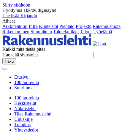
Siirry sisältöön
Hyödynnä 1kk/0€ diginäyte!
Lue lisää
Kirjaudu
Aiheet
Arkkitehtuuri
Infra
Kiinteistöt
Pientalo
Projektit
Rakennustuote
Rakentaminen
Suunnittelu
Talotekniikka
Talous
Työelämä
Kaikki mitä tietää pitää
Hae tältä sivustolta
Haku
Etusivu
100 tuoreinta
Suurimmat
100 tuoreinta
Keskustelut
Näköislehti
Tilaa Rakennuslehti
Uutiskirje
Toimitus
Yhteystiedot