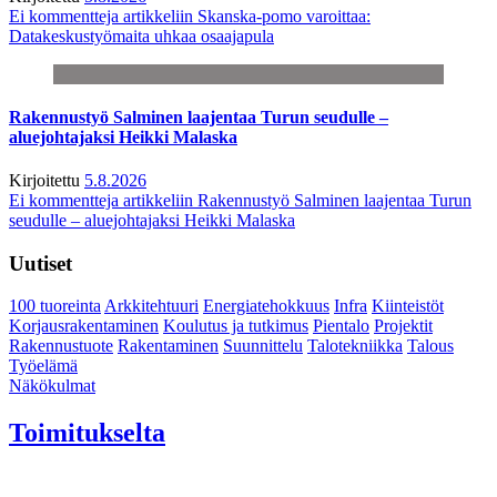
Ei kommentteja
artikkeliin Skanska-pomo varoittaa:
Datakeskustyömaita uhkaa osaajapula
Rakennustyö Salminen laajentaa Turun seudulle –
aluejohtajaksi Heikki Malaska
Kirjoitettu
5.8.2026
Ei kommentteja
artikkeliin Rakennustyö Salminen laajentaa Turun
seudulle – aluejohtajaksi Heikki Malaska
Uutiset
100 tuoreinta
Arkkitehtuuri
Energiatehokkuus
Infra
Kiinteistöt
Korjausrakentaminen
Koulutus ja tutkimus
Pientalo
Projektit
Rakennustuote
Rakentaminen
Suunnittelu
Talotekniikka
Talous
Työelämä
Näkökulmat
Toimitukselta