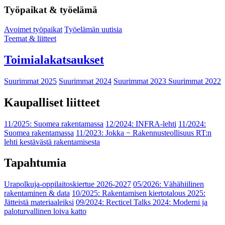
Työpaikat & työelämä
Avoimet työpaikat
Työelämän uutisia
Teemat & liitteet
Toimialakatsaukset
Suurimmat 2025
Suurimmat 2024
Suurimmat 2023
Suurimmat 2022
Kaupalliset liitteet
11/2025: Suomea rakentamassa
12/2024: INFRA-lehti
11/2024:
Suomea rakentamassa
11/2023: Jokka − Rakennusteollisuus RT:n
lehti kestävästä rakentamisesta
Tapahtumia
Urapolkuja-oppilaitoskiertue 2026-2027
05/2026: Vähähiilinen
rakentaminen & data
10/2025: Rakentamisen kiertotalous 2025:
Jätteistä materiaaleiksi
09/2024: Recticel Talks 2024: Moderni ja
paloturvallinen loiva katto