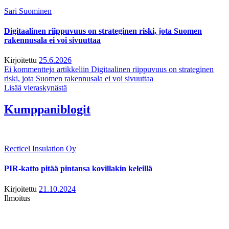
Sari Suominen
Digitaalinen riippuvuus on strateginen riski, jota Suomen
rakennusala ei voi sivuuttaa
Kirjoitettu
25.6.2026
Ei kommentteja
artikkeliin Digitaalinen riippuvuus on strateginen
riski, jota Suomen rakennusala ei voi sivuuttaa
Lisää vieraskynästä
Kumppaniblogit
Recticel Insulation Oy
PIR-katto pitää pintansa kovillakin keleillä
Kirjoitettu
21.10.2024
Ilmoitus