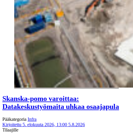
Skanska-pomo varoittaa:
Datakeskustyömaita uhkaa osaajapula
Pääkategoria
Infra
Kirjoitettu 5. elokuuta 2026, 13:00
5.8.2026
Tilaajille