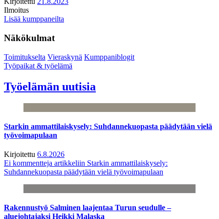
Kirjoitettu
21.8.2023
Ilmoitus
Lisää kumppaneilta
Näkökulmat
Toimitukselta
Vieraskynä
Kumppaniblogit
Työpaikat & työelämä
Työelämän uutisia
Starkin ammattilaiskysely: Suhdannekuopasta päädytään vielä
työvoimapulaan
Kirjoitettu
6.8.2026
Ei kommentteja
artikkeliin Starkin ammattilaiskysely:
Suhdannekuopasta päädytään vielä työvoimapulaan
Rakennustyö Salminen laajentaa Turun seudulle –
aluejohtajaksi Heikki Malaska