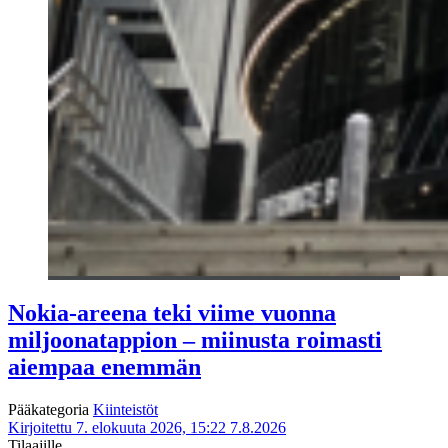
Nokia-areena teki viime vuonna
miljoonatappion – miinusta roimasti
aiempaa enemmän
Pääkategoria
Kiinteistöt
Kirjoitettu 7. elokuuta 2026, 15:22
7.8.2026
Tilaajille