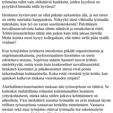
työmaista tullut vain ohikiitäviä hankkeita, joiden kyydissä on
pysyttävä hinnalla millä hyvänsä?
Henkinen hyvinvointi on ollut pitkään tarkastelun alla, ja sen eteen
on otettu suuriakin harppauksia. Näkyykö tämä vilkkailla työmailla
mitenkään, kun työ on varsin suorituskeskeistä? Päivittäinen
turvallisuusvalvonta kattaa silmin nähtävät ja ennakoitavat riskit.
Tehtäväsuunnitelmia riittää niin paljon kuin niitä jaksaa täytellä.
Mutta kuinka moni kysyy kollegaltaan, että miten siellä pään sisällä
voidaan?
Kun työnjohdon työnkuva muodostuu pitkälti organisoinnista ja
ongelmanratkaisusta, psykososiaalinen kuormitus on usein
odotettava seuraus. Sopivissa määrin haasteet tuovat työhön
mielekkyyttä, mutta toisin kuin konkreettiset turvallisuusriskit,
henkinen kuormitus ja pitkäkestoinen stressi eivät poistu
tarkastuslistan kuittaamisella. Kuka estää viemästä työn kotiin, kun
ajatukset kulkevat mukana vuorokauden ympäri?
Aluehallintoviranomaisten mukaan laki työsuojelusta on riittävä. Se
kuitenkin mahdollistaa erilaisten toimintamallien luomisen
yrityskohtaisesti, minkä takia niiden jatkuva kehittäminen on
aiheellista. Yksi merkittävä suositus työmaille on avin mukaan täysin
erillisen työsuojelusta vastaavan henkilön nimeäminen. Vastaava
mestari sekä muu työnjohto olisivat työmaalla itse rakennustyön