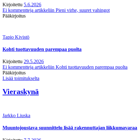
Kirjoitettu
5.6.2026
Ei kommentteja
artikkeliin Pieni virhe, suuret vahingot
Pääkirjoitus
Tapio Kivistö
Kohti tuottavuuden parempaa puolta
Kirjoitettu
29.5.2026
Ei kommentteja
artikkeliin Kohti tuottavuuden parempaa puolta
Pääkirjoitus
Lisää toimitukselta
Vieraskynä
Jarkko Liuska
Muuntojoustava suunnittelu lisää rakennuttajan liikkumavaraa