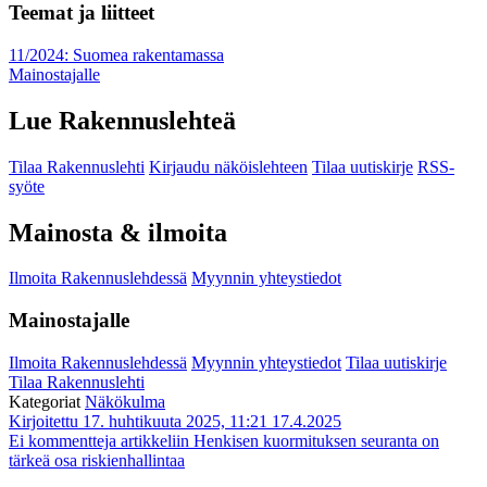
Teemat ja liitteet
11/2024: Suomea rakentamassa
Mainostajalle
Lue Rakennuslehteä
Tilaa Rakennuslehti
Kirjaudu näköislehteen
Tilaa uutiskirje
RSS-
syöte
Mainosta & ilmoita
Ilmoita Rakennuslehdessä
Myynnin yhteystiedot
Mainostajalle
Ilmoita Rakennuslehdessä
Myynnin yhteystiedot
Tilaa uutiskirje
Tilaa Rakennuslehti
Kategoriat
Näkökulma
Kirjoitettu 17. huhtikuuta 2025, 11:21
17.4.2025
Ei kommentteja
artikkeliin Henkisen kuormituksen seuranta on
tärkeä osa riskienhallintaa