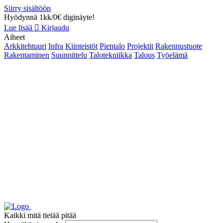
Siirry sisältöön
Hyödynnä 1kk/0€ diginäyte!
Lue lisää
Kirjaudu
Aiheet
Arkkitehtuuri
Infra
Kiinteistöt
Pientalo
Projektit
Rakennustuote
Rakentaminen
Suunnittelu
Talotekniikka
Talous
Työelämä
Kaikki mitä tietää pitää