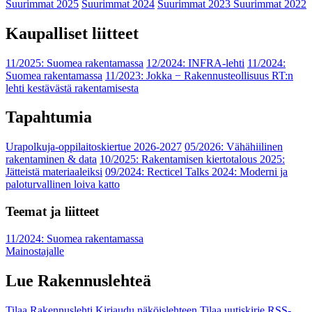
Suurimmat 2025
Suurimmat 2024
Suurimmat 2023
Suurimmat 2022
Kaupalliset liitteet
11/2025: Suomea rakentamassa
12/2024: INFRA-lehti
11/2024:
Suomea rakentamassa
11/2023: Jokka − Rakennusteollisuus RT:n
lehti kestävästä rakentamisesta
Tapahtumia
Urapolkuja-oppilaitoskiertue 2026-2027
05/2026: Vähähiilinen
rakentaminen & data
10/2025: Rakentamisen kiertotalous 2025:
Jätteistä materiaaleiksi
09/2024: Recticel Talks 2024: Moderni ja
paloturvallinen loiva katto
Teemat ja liitteet
11/2024: Suomea rakentamassa
Mainostajalle
Lue Rakennuslehteä
Tilaa Rakennuslehti
Kirjaudu näköislehteen
Tilaa uutiskirje
RSS-