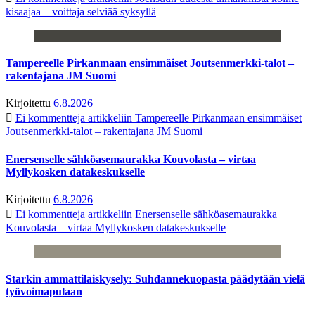
kisaajaa – voittaja selviää syksyllä
Tampereelle Pirkanmaan ensimmäiset Joutsenmerkki-talot –
rakentajana JM Suomi
Kirjoitettu
6.8.2026
Ei kommentteja
artikkeliin Tampereelle Pirkanmaan ensimmäiset
Joutsenmerkki-talot – rakentajana JM Suomi
Enersenselle sähköasemaurakka Kouvolasta – virtaa
Myllykosken datakeskukselle
Kirjoitettu
6.8.2026
Ei kommentteja
artikkeliin Enersenselle sähköasemaurakka
Kouvolasta – virtaa Myllykosken datakeskukselle
Starkin ammattilaiskysely: Suhdannekuopasta päädytään vielä
työvoimapulaan