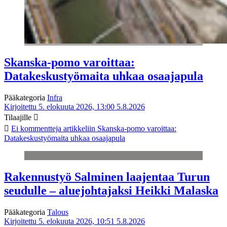
Skanska-pomo varoittaa:
Datakeskustyömaita uhkaa osaajapula
Pääkategoria
Infra
Kirjoitettu 5. elokuuta 2026, 13:00
5.8.2026
Tilaajille
Ei kommentteja
artikkeliin Skanska-pomo varoittaa:
Datakeskustyömaita uhkaa osaajapula
Rakennustyö Salminen laajentaa Turun
seudulle – aluejohtajaksi Heikki Malaska
Pääkategoria
Talous
Kirjoitettu 5. elokuuta 2026, 10:51
5.8.2026