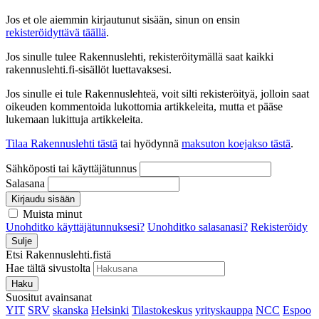
Jos et ole aiemmin kirjautunut sisään, sinun on ensin
rekisteröidyttävä täällä
.
Jos sinulle tulee Rakennuslehti, rekisteröitymällä saat kaikki
rakennuslehti.fi-sisällöt luettavaksesi.
Jos sinulle ei tule Rakennuslehteä, voit silti rekisteröityä, jolloin saat
oikeuden kommentoida lukottomia artikkeleita, mutta et pääse
lukemaan lukittuja artikkeleita.
Tilaa Rakennuslehti tästä
tai hyödynnä
maksuton koejakso tästä
.
Sähköposti tai käyttäjätunnus
Salasana
Kirjaudu sisään
Muista minut
Unohditko käyttäjätunnuksesi?
Unohditko salasanasi?
Rekisteröidy
Sulje
Etsi Rakennuslehti.fistä
Hae tältä sivustolta
Haku
Suositut avainsanat
YIT
SRV
skanska
Helsinki
Tilastokeskus
yrityskauppa
NCC
Espoo