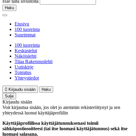
Hae tältä sivustolta
Haku
Etusivu
100 tuoreinta
Suurimmat
100 tuoreinta
Keskustelut
Näköislehti
Tilaa Rakennuslehti
Uutiskirje
Toimitus
Yhteystiedot
Kirjaudu sisään
Haku
Sulje
Kirjaudu sisään
Voit kirjautua sisään, jos olet jo aiemmin rekisteröitynyt ja sen
yhteydessä luonut käyttäjäprofiilin
Käyttäjäprofiilissa käyttäjätunnuksenasi toimii
sähköpostiosoitteesi (tai itse luomasi käyttäjätunnus) sekä itse
luomasi salasana.