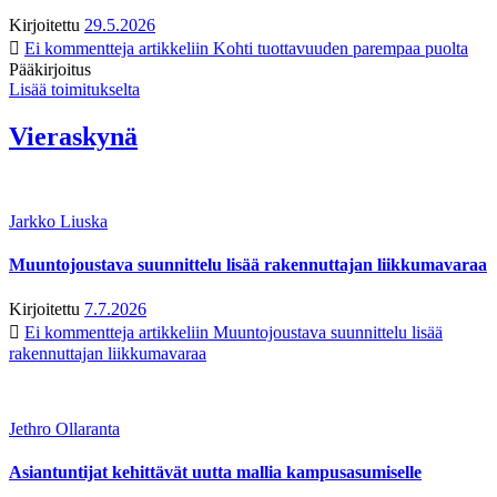
Kirjoitettu
29.5.2026
Ei kommentteja
artikkeliin Kohti tuottavuuden parempaa puolta
Pääkirjoitus
Lisää toimitukselta
Vieraskynä
Jarkko Liuska
Muuntojoustava suunnittelu lisää rakennuttajan liikkumavaraa
Kirjoitettu
7.7.2026
Ei kommentteja
artikkeliin Muuntojoustava suunnittelu lisää
rakennuttajan liikkumavaraa
Jethro Ollaranta
Asiantuntijat kehittävät uutta mallia kampusasumiselle