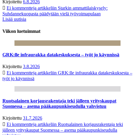
Kirjoitettu
6.8.2026
Ei kommentteja
artikkeliin Starkin ammattilaiskysely:
Suhdannekuopasta päädytään vielä työvoimapulaan
Lisää uutisia
Viikon luetuimmat
GRK:lle infraurakka datakeskuksesta – työt jo käynnissä
Kirjoitettu
3.8.2026
Ei kommentteja
artikkeliin GRK:lle infraurakka datakeskuksesta –
työt jo käynnissä
Ruotsalainen korjausrakentaja teki jälleen yrityskaupat
Suomessa – asema pääkaupunkiseudulla vahvistuu
Kirjoitettu
31.7.2026
Ei kommentteja
artikkeliin Ruotsalainen korjausrakentaja teki
jälleen yrityskaupat Suomessa – asema pääkaupunkiseudulla