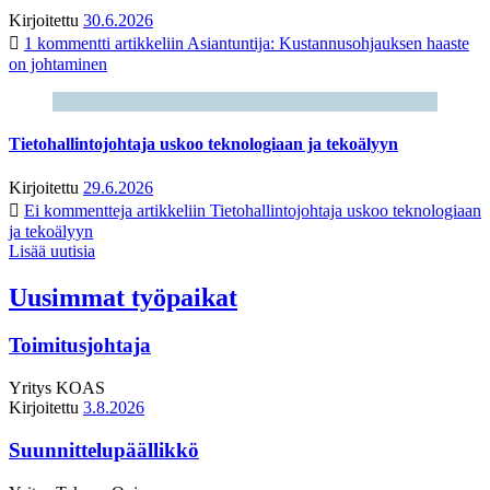
Kirjoitettu
30.6.2026
1 kommentti
artikkeliin Asiantuntija: Kustannusohjauksen haaste
on johtaminen
Tietohallintojohtaja uskoo teknologiaan ja tekoälyyn
Kirjoitettu
29.6.2026
Ei kommentteja
artikkeliin Tietohallintojohtaja uskoo teknologiaan
ja tekoälyyn
Lisää uutisia
Uusimmat työpaikat
Toimitusjohtaja
Yritys
KOAS
Kirjoitettu
3.8.2026
Suunnittelupäällikkö