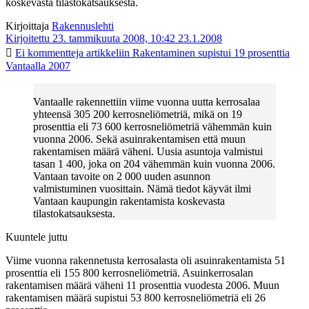
koskevasta tilastokatsauksesta.
Kirjoittaja
Rakennuslehti
Kirjoitettu 23. tammikuuta 2008, 10:42
23.1.2008
Ei kommentteja
artikkeliin Rakentaminen supistui 19 prosenttia
Vantaalla 2007
Vantaalle rakennettiin viime vuonna uutta kerrosalaa
yhteensä 305 200 kerrosneliömetriä, mikä on 19
prosenttia eli 73 600 kerrosneliömetriä vähemmän kuin
vuonna 2006. Sekä asuinrakentamisen että muun
rakentamisen määrä väheni. Uusia asuntoja valmistui
tasan 1 400, joka on 204 vähemmän kuin vuonna 2006.
Vantaan tavoite on 2 000 uuden asunnon
valmistuminen vuosittain. Nämä tiedot käyvät ilmi
Vantaan kaupungin rakentamista koskevasta
tilastokatsauksesta.
Kuuntele juttu
Viime vuonna rakennetusta kerrosalasta oli asuinrakentamista 51
prosenttia eli 155 800 kerrosneliömetriä. Asuinkerrosalan
rakentamisen määrä väheni 11 prosenttia vuodesta 2006. Muun
rakentamisen määrä supistui 53 800 kerrosneliömetriä eli 26