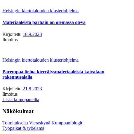
Helsingin kiertotalouden klusteriohjelma
Materiaaleista parhain on olemassa oleva
Kirjoitettu
18.9.2023
Ilmoitus
Helsingin kiertotalouden klusteriohjelma
Parempaa tietoa kierrätysmateriaaleista kaivataan
rakennusalalla
Kirjoitettu
21.8.2023
Ilmoitus
Lisää kumppaneilta
Näkökulmat
Toimitukselta
Vieraskynä
Kumppaniblogit
Työpaikat & työelämä