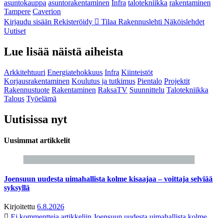
asuntokauppa
asuntorakentaminen
Infra
talotekniikka
rakentaminen
Tampere
Caverion
Kirjaudu sisään
Rekisteröidy
Tilaa Rakennuslehti
Näköislehdet
Uutiset
Lue lisää näistä aiheista
Arkkitehtuuri
Energiatehokkuus
Infra
Kiinteistöt
Korjausrakentaminen
Koulutus ja tutkimus
Pientalo
Projektit
Rakennustuote
Rakentaminen
RaksaTV
Suunnittelu
Talotekniikka
Talous
Työelämä
Uutisissa nyt
Uusimmat artikkelit
Joensuun uudesta uimahallista kolme kisaajaa – voittaja selviää
syksyllä
Kirjoitettu
6.8.2026
Ei kommentteja
artikkeliin Joensuun uudesta uimahallista kolme