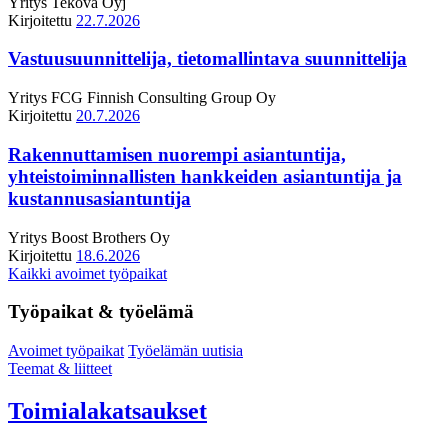
Yritys
Tekova Oyj
Kirjoitettu
22.7.2026
Vastuusuunnittelija, tietomallintava suunnittelija
Yritys
FCG Finnish Consulting Group Oy
Kirjoitettu
20.7.2026
Rakennuttamisen nuorempi asiantuntija,
yhteistoiminnallisten hankkeiden asiantuntija ja
kustannusasiantuntija
Yritys
Boost Brothers Oy
Kirjoitettu
18.6.2026
Kaikki avoimet työpaikat
Työpaikat & työelämä
Avoimet työpaikat
Työelämän uutisia
Teemat & liitteet
Toimialakatsaukset