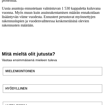
prosenttia.
Uusia asuntoja ennustetaan valmistuvan 1 530 kappaletta kuluvana
vuonna. Myös muun kuin asuinrakentamisen määrän ennakoidaan
lisääntyvän viime vuodesta. Ennusteet perustuvat myönnettyjen
rakennuslupien ja vuodenvaihteessa keskeneräisinä olevien
rakennusten määrään.
Mitä mieltä olit jutusta?
Vastaa ensimmäisenä mieleen tuleva
MIELENKIINTOINEN
HYÖDYLLINEN