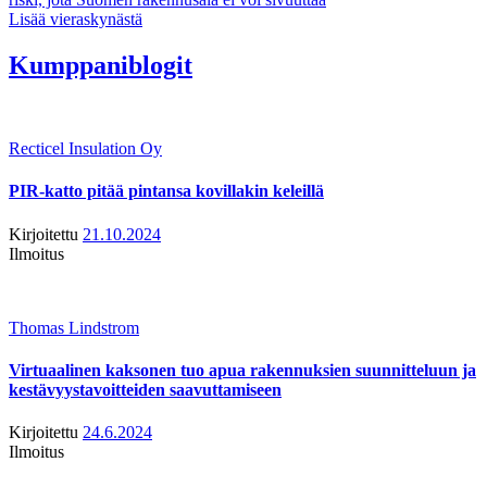
Lisää vieraskynästä
Kumppaniblogit
Recticel Insulation Oy
PIR-katto pitää pintansa kovillakin keleillä
Kirjoitettu
21.10.2024
Ilmoitus
Thomas Lindstrom
Virtuaalinen kaksonen tuo apua rakennuksien suunnitteluun ja
kestävyystavoitteiden saavuttamiseen
Kirjoitettu
24.6.2024
Ilmoitus