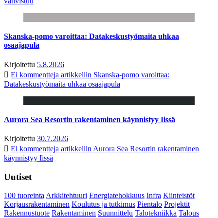
vahvistuu
Skanska-pomo varoittaa: Datakeskustyömaita uhkaa
osaajapula
Kirjoitettu
5.8.2026
Ei kommentteja
artikkeliin Skanska-pomo varoittaa:
Datakeskustyömaita uhkaa osaajapula
Aurora Sea Resortin rakentaminen käynnistyy Iissä
Kirjoitettu
30.7.2026
Ei kommentteja
artikkeliin Aurora Sea Resortin rakentaminen
käynnistyy Iissä
Uutiset
100 tuoreinta
Arkkitehtuuri
Energiatehokkuus
Infra
Kiinteistöt
Korjausrakentaminen
Koulutus ja tutkimus
Pientalo
Projektit
Rakennustuote
Rakentaminen
Suunnittelu
Talotekniikka
Talous