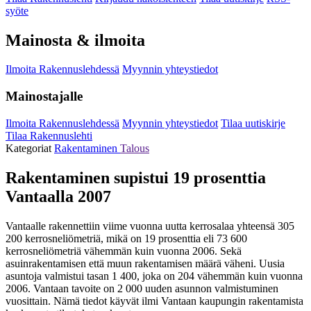
syöte
Mainosta & ilmoita
Ilmoita Rakennuslehdessä
Myynnin yhteystiedot
Mainostajalle
Ilmoita Rakennuslehdessä
Myynnin yhteystiedot
Tilaa uutiskirje
Tilaa Rakennuslehti
Kategoriat
Rakentaminen
Talous
Rakentaminen supistui 19 prosenttia
Vantaalla 2007
Vantaalle rakennettiin viime vuonna uutta kerrosalaa yhteensä 305
200 kerrosneliömetriä, mikä on 19 prosenttia eli 73 600
kerrosneliömetriä vähemmän kuin vuonna 2006. Sekä
asuinrakentamisen että muun rakentamisen määrä väheni. Uusia
asuntoja valmistui tasan 1 400, joka on 204 vähemmän kuin vuonna
2006. Vantaan tavoite on 2 000 uuden asunnon valmistuminen
vuosittain. Nämä tiedot käyvät ilmi Vantaan kaupungin rakentamista