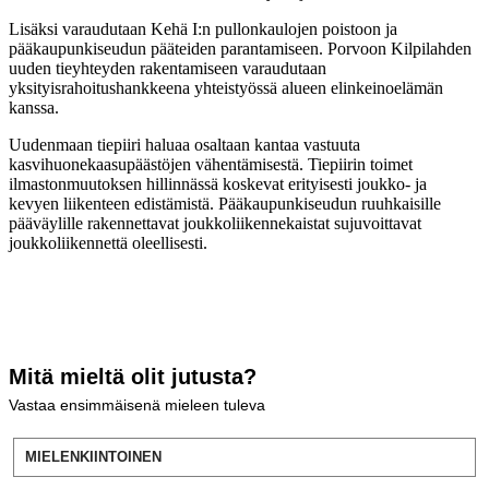
Lisäksi varaudutaan Kehä I:n pullonkaulojen poistoon ja
pääkaupunkiseudun pääteiden parantamiseen. Porvoon Kilpilahden
uuden tieyhteyden rakentamiseen varaudutaan
yksityisrahoitushankkeena yhteistyössä alueen elinkeinoelämän
kanssa.
Uudenmaan tiepiiri haluaa osaltaan kantaa vastuuta
kasvihuonekaasupäästöjen vähentämisestä. Tiepiirin toimet
ilmastonmuutoksen hillinnässä koskevat erityisesti joukko- ja
kevyen liikenteen edistämistä. Pääkaupunkiseudun ruuhkaisille
pääväylille rakennettavat joukkoliikennekaistat sujuvoittavat
joukkoliikennettä oleellisesti.
Mitä mieltä olit jutusta?
Vastaa ensimmäisenä mieleen tuleva
MIELENKIINTOINEN