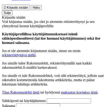
Kirjaudu sisään
Haku
Sulje
Kirjaudu sisään
Voit kirjautua sisään, jos olet jo aiemmin rekisteröitynyt ja sen
yhteydessä luonut käyttäjäprofiilin
Käyttäjäprofiilissa käyttäjätunnuksenasi toimii
sähköpostiosoitteesi (tai itse luomasi käyttäjätunnus) sekä itse
luomasi salasana.
Jos et ole aiemmin kirjautunut sisään, sinun on ensin
rekisteröidyttävä täällä
.
Jos sinulle tulee Rakennuslehti, rekisteröitymällä saat kaikki
rakennuslehti.fi-sisällöt luettavaksesi.
Jos sinulle ei tule Rakennuslehteä, voit silti rekisteröityä, jolloin saat
oikeuden kommentoida lukottomia artikkeleita, mutta et pääse
lukemaan lukittuja artikkeleita.
Tilaa Rakennuslehti tästä
tai hyödynnä
maksuton koejakso tästä
.
Sähköposti tai käyttäjätunnus
Salasana