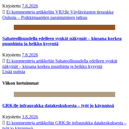
Kirjoitettu
7.8.2026
Ei kommentteja
artikkeliin VRJ:lle Väyläviraston tieurakka
Oulusta – Poikkimaantien parantaminen jatkuu
Sahateollisuudella edelleen synkät näkymät – kiusana korkea
puunhinta ja heikko kysyntä
Kirjoitettu
7.8.2026
Ei kommentteja
artikkeliin Sahateollisuudella edelleen synkät
näkymät – kiusana korkea puunhinta ja heikko kysyntä
Lisää uutisia
Viikon luetuimmat
GRK:lle infraurakka datakeskuksesta – työt jo käynnissä
Kirjoitettu
3.8.2026
Ei kommentteja
artikkeliin GRK:lle infraurakka datakeskuksesta –
työt jo käynnissä