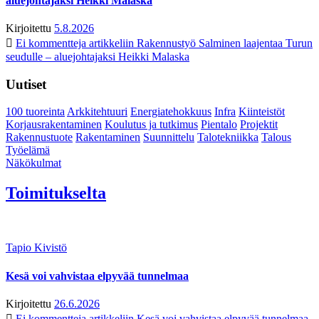
aluejohtajaksi Heikki Malaska
Kirjoitettu
5.8.2026
Ei kommentteja
artikkeliin Rakennustyö Salminen laajentaa Turun
seudulle – aluejohtajaksi Heikki Malaska
Uutiset
100 tuoreinta
Arkkitehtuuri
Energiatehokkuus
Infra
Kiinteistöt
Korjausrakentaminen
Koulutus ja tutkimus
Pientalo
Projektit
Rakennustuote
Rakentaminen
Suunnittelu
Talotekniikka
Talous
Työelämä
Näkökulmat
Toimitukselta
Tapio Kivistö
Kesä voi vahvistaa elpyvää tunnelmaa
Kirjoitettu
26.6.2026
Ei kommentteja
artikkeliin Kesä voi vahvistaa elpyvää tunnelmaa