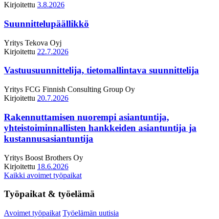
Kirjoitettu
3.8.2026
Suunnittelupäällikkö
Yritys
Tekova Oyj
Kirjoitettu
22.7.2026
Vastuusuunnittelija, tietomallintava suunnittelija
Yritys
FCG Finnish Consulting Group Oy
Kirjoitettu
20.7.2026
Rakennuttamisen nuorempi asiantuntija,
yhteistoiminnallisten hankkeiden asiantuntija ja
kustannusasiantuntija
Yritys
Boost Brothers Oy
Kirjoitettu
18.6.2026
Kaikki avoimet työpaikat
Työpaikat & työelämä
Avoimet työpaikat
Työelämän uutisia