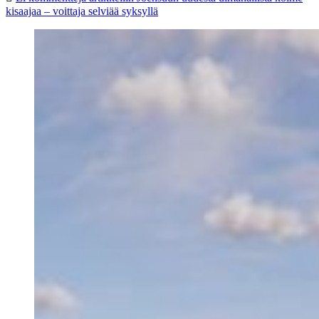
kisaajaa – voittaja selviää syksyllä