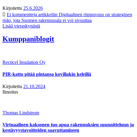
Kirjoitettu
25.6.2026
Ei kommentteja
artikkeliin Digitaalinen riippuvuus on strateginen
riski, jota Suomen rakennusala ei voi sivuuttaa
Lisää vieraskynästä
Kumppaniblogit
Recticel Insulation Oy
PIR-katto pitää pintansa kovillakin keleillä
Kirjoitettu
21.10.2024
Ilmoitus
Thomas Lindstrom
Virtuaalinen kaksonen tuo apua rakennuksien suunnitteluun ja
kestävyystavoitteiden saavuttamiseen