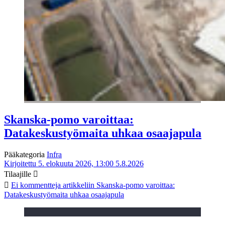
Skanska-pomo varoittaa:
Datakeskustyömaita uhkaa osaajapula
Pääkategoria
Infra
Kirjoitettu 5. elokuuta 2026, 13:00
5.8.2026
Tilaajille
Ei kommentteja
artikkeliin Skanska-pomo varoittaa:
Datakeskustyömaita uhkaa osaajapula