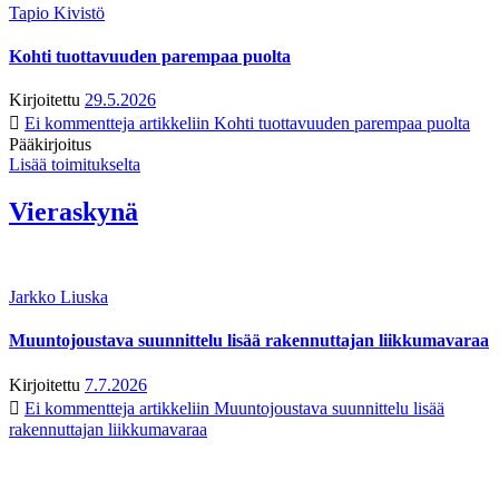
Tapio Kivistö
Kohti tuottavuuden parempaa puolta
Kirjoitettu
29.5.2026
Ei kommentteja
artikkeliin Kohti tuottavuuden parempaa puolta
Pääkirjoitus
Lisää toimitukselta
Vieraskynä
Jarkko Liuska
Muuntojoustava suunnittelu lisää rakennuttajan liikkumavaraa
Kirjoitettu
7.7.2026
Ei kommentteja
artikkeliin Muuntojoustava suunnittelu lisää
rakennuttajan liikkumavaraa