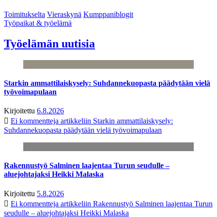
Toimitukselta
Vieraskynä
Kumppaniblogit
Työpaikat & työelämä
Työelämän uutisia
Starkin ammattilaiskysely: Suhdannekuopasta päädytään vielä
työvoimapulaan
Kirjoitettu
6.8.2026
Ei kommentteja
artikkeliin Starkin ammattilaiskysely:
Suhdannekuopasta päädytään vielä työvoimapulaan
Rakennustyö Salminen laajentaa Turun seudulle –
aluejohtajaksi Heikki Malaska
Kirjoitettu
5.8.2026
Ei kommentteja
artikkeliin Rakennustyö Salminen laajentaa Turun
seudulle – aluejohtajaksi Heikki Malaska