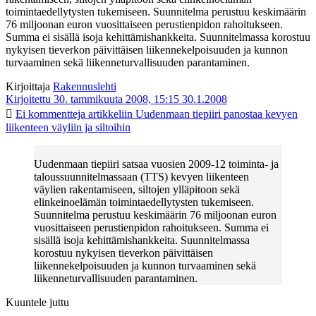
toimintaedellytysten tukemiseen. Suunnitelma perustuu keskimäärin
76 miljoonan euron vuosittaiseen perustienpidon rahoitukseen.
Summa ei sisällä isoja kehittämishankkeita. Suunnitelmassa korostuu
nykyisen tieverkon päivittäisen liikennekelpoisuuden ja kunnon
turvaaminen sekä liikenneturvallisuuden parantaminen.
Kirjoittaja
Rakennuslehti
Kirjoitettu 30. tammikuuta 2008, 15:15
30.1.2008
Ei kommentteja
artikkeliin Uudenmaan tiepiiri panostaa kevyen
liikenteen väyliin ja siltoihin
Uudenmaan tiepiiri satsaa vuosien 2009-12 toiminta- ja
taloussuunnitelmassaan (TTS) kevyen liikenteen
väylien rakentamiseen, siltojen ylläpitoon sekä
elinkeinoelämän toimintaedellytysten tukemiseen.
Suunnitelma perustuu keskimäärin 76 miljoonan euron
vuosittaiseen perustienpidon rahoitukseen. Summa ei
sisällä isoja kehittämishankkeita. Suunnitelmassa
korostuu nykyisen tieverkon päivittäisen
liikennekelpoisuuden ja kunnon turvaaminen sekä
liikenneturvallisuuden parantaminen.
Kuuntele juttu