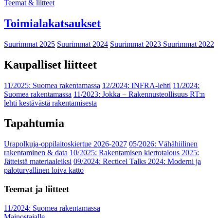
Teemat & liitteet
Toimialakatsaukset
Suurimmat 2025
Suurimmat 2024
Suurimmat 2023
Suurimmat 2022
Kaupalliset liitteet
11/2025: Suomea rakentamassa
12/2024: INFRA-lehti
11/2024:
Suomea rakentamassa
11/2023: Jokka − Rakennusteollisuus RT:n
lehti kestävästä rakentamisesta
Tapahtumia
Urapolkuja-oppilaitoskiertue 2026-2027
05/2026: Vähähiilinen
rakentaminen & data
10/2025: Rakentamisen kiertotalous 2025:
Jätteistä materiaaleiksi
09/2024: Recticel Talks 2024: Moderni ja
paloturvallinen loiva katto
Teemat ja liitteet
11/2024: Suomea rakentamassa
Mainostajalle