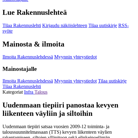
Lue Rakennuslehteä
Tilaa Rakennuslehti
Kirjaudu näköislehteen
Tilaa uutiskirje
RSS-
syöte
Mainosta & ilmoita
Ilmoita Rakennuslehdessä
Myynnin yhteystiedot
Mainostajalle
Ilmoita Rakennuslehdessä
Myynnin yhteystiedot
Tilaa uutiskirje
Tilaa Rakennuslehti
Kategoriat
Infra
Talous
Uudenmaan tiepiiri panostaa kevyen
liikenteen väyliin ja siltoihin
Uudenmaan tiepiiri satsaa vuosien 2009-12 toiminta- ja
taloussuunnitelmassaan (TTS) kevyen liikenteen väylien
rakentamiseen, siltojen ylläpitoon sekä elinkeinoelämän