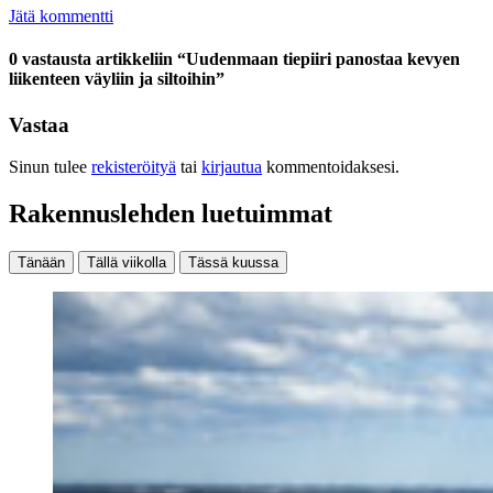
Jätä kommentti
0 vastausta artikkeliin “Uudenmaan tiepiiri panostaa kevyen
liikenteen väyliin ja siltoihin”
Vastaa
Sinun tulee
rekisteröityä
tai
kirjautua
kommentoidaksesi.
Rakennuslehden luetuimmat
Tänään
Tällä viikolla
Tässä kuussa