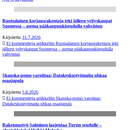
Ruotsalainen korjausrakentaja teki jälleen yrityskaupat
Suomessa – asema pääkaupunkiseudulla vahvistuu
Kirjoitettu
31.7.2026
Ei kommentteja
artikkeliin Ruotsalainen korjausrakentaja teki
jälleen yrityskaupat Suomessa – asema pääkaupunkiseudulla
vahvistuu
Skanska-pomo varoittaa: Datakeskustyömaita uhkaa
osaajapula
Kirjoitettu
5.8.2026
Ei kommentteja
artikkeliin Skanska-pomo varoittaa:
Datakeskustyömaita uhkaa osaajapula
Rakennustyö Salminen laajentaa Turun seudulle –