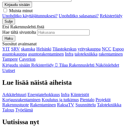
Kirjaudu sisään
Muista minut
Unohditko käyttäjätunnuksesi?
Unohditko salasanasi?
Rekisteröidy
Sulje
Etsi Rakennuslehti.fistä
Hae tältä sivustolta
Haku
Suositut avainsanat
YIT
SRV
skanska
Helsinki
Tilastokeskus
yrityskauppa
NCC
Espoo
asuntokauppa
asuntorakentaminen
Infra
talotekniikka
rakentaminen
Tampere
Caverion
Kirjaudu sisään
Rekisteröidy
Tilaa Rakennuslehti
Näköislehdet
Uutiset
Lue lisää näistä aiheista
Arkkitehtuuri
Energiatehokkuus
Infra
Kiinteistöt
Korjausrakentaminen
Koulutus ja tutkimus
Pientalo
Projektit
Rakennustuote
Rakentaminen
RaksaTV
Suunnittelu
Talotekniikka
Talous
Työelämä
Uutisissa nyt