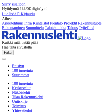
Siirry sisältöön
Hyödynnä 1kk/0€ diginäyte!
Lue lisää
Kirjaudu
Aiheet
Arkkitehtuuri
Infra
Kiinteistöt
Pientalo
Projektit
Rakennustuote
Rakentaminen
Suunnittelu
Talotekniikka
Talous
Työelämä
Kaikki mitä tietää pitää
Hae tältä sivustolta
Haku
Etusivu
100 tuoreinta
Suurimmat
100 tuoreinta
Keskustelut
Näköislehti
Tilaa Rakennuslehti
Uutiskirje
Toimitus
Yhteystiedot