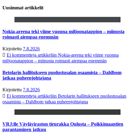
Uusimmat artikkelit
Nokia-areena teki viime vuonna miljoonatappion – miinusta
roimasti aiempaa enemmän
Kirjoitettu
7.8.2026
Ei kommentteja
artikkeliin Nokia-areena teki viime vuonna
miljoonatappion – miinusta roimasti aiempaa enemmän
Betolarin hallitukseen puolustusalan osaamista – Dahlbom
jatkaa puheenjohtajana
Kirjoitettu
7.8.2026
Ei kommentteja
artikkeliin Betolarin hallitukseen puolustusalan
osaamista – Dahlbom jatkaa puheenjohtajana
VRJ:lle Väyläviraston tieurakka Oulusta – Poikkimaantien
parantaminen jatkuu