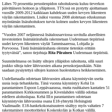
Lähes 70 prosenttia perustienpidon rahoituksesta kuluu tieverkon
päivittäiseen hoitoon ja ylläpitoon. TTS:ssä on pystytty ajoittamaan
vuosille 2009-2012 kaikkiaan kahdeksan uuden kevyen liikenteen
väylän rakentaminen. Lisäksi vuonna 2008 aloitetaan eduskunnan
myöntämän lisärahoituksen turvin kolmen uuden kevyen liikenteen
väylän rakentaminen.
”Vuoden 2007 neljännessä lisätalousarviossa sovitulla alueellisten
investointien lisämäärärahalla rakennetaan Uudenmaan tiepiirissä
uudet kevyen liikenteen väylät Tammisaaressa, Lohjalla ja
Porvoossa. Tästä lisämäärärahasta olemme tietenkin erittäin
tyytyväisiä”, sanoo tiejohtaja
Rita Piirainen
Uudenmaan tiepiiristä.
Suunnitelmassa on lisätty siltojen ylläpidon rahoitusta, sillä suuri
joukko siltoja tulee lähivuosien aikana peruskorjausikään. Näin
saadaan pysäytettyä siltojen kunnon huolestuttava heikkeneminen.
Uudellamaalla odotetaan lähivuosien aikana käynnistyvän useita
uusia isoja tiehankkeita. Tänä vuonna käynnistyy Kehä I:n
parantaminen Espoon Leppävaarassa, mutta ruuhkaisen kantatien 51
parantaminen Kirkkonummen ja Kivenlahden välillä odottaa
edelleen aloituslupaa. Kehä III:n parantamisen odotetaan
käynnistyvän lähivuosina osana E18-yhteyttä Helsingistä
Vaalimaalle. E18-hankekokonaisuuteen sisältyy myös valtatien 7
rakentaminen moottoritieksi Koskenkylän ja Kotkan välillä.