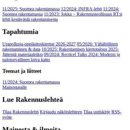
11/2025: Suomea rakentamassa
12/2024: INFRA-lehti
11/2024:
Suomea rakentamassa
11/2023: Jokka − Rakennusteollisuus RT:n
lehti kestävästä rakentamisesta
Tapahtumia
Urapolkuja-oppilaitoskiertue 2026-2027
05/2026: Vähähiilinen
rakentaminen & data
10/2025: Rakentamisen kiertotalous 2025:
Jätteistä materiaaleiksi
09/2024: Recticel Talks 2024: Moderni ja
paloturvallinen loiva katto
Teemat ja liitteet
11/2024: Suomea rakentamassa
Mainostajalle
Lue Rakennuslehteä
Tilaa Rakennuslehti
Kirjaudu näköislehteen
Tilaa uutiskirje
RSS-
syöte
Mainosta & ilmoita