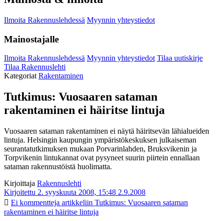
Ilmoita Rakennuslehdessä
Myynnin yhteystiedot
Mainostajalle
Ilmoita Rakennuslehdessä
Myynnin yhteystiedot
Tilaa uutiskirje
Tilaa Rakennuslehti
Kategoriat
Rakentaminen
Tutkimus: Vuosaaren sataman
rakentaminen ei häiritse lintuja
Vuosaaren sataman rakentaminen ei näytä häiritsevän lähialueiden
lintuja. Helsingin kaupungin ympäristökeskuksen julkaiseman
seurantatutkimuksen mukaan Porvarinlahden, Bruksvikenin ja
Torpvikenin lintukannat ovat pysyneet suurin piirtein ennallaan
sataman rakennustöistä huolimatta.
Kirjoittaja
Rakennuslehti
Kirjoitettu 2. syyskuuta 2008, 15:48
2.9.2008
Ei kommentteja
artikkeliin Tutkimus: Vuosaaren sataman
rakentaminen ei häiritse lintuja