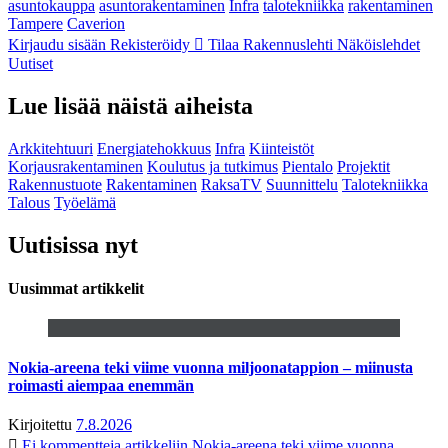
asuntokauppa
asuntorakentaminen
Infra
talotekniikka
rakentaminen
Tampere
Caverion
Kirjaudu sisään
Rekisteröidy
Tilaa Rakennuslehti
Näköislehdet
Uutiset
Lue lisää näistä aiheista
Arkkitehtuuri
Energiatehokkuus
Infra
Kiinteistöt
Korjausrakentaminen
Koulutus ja tutkimus
Pientalo
Projektit
Rakennustuote
Rakentaminen
RaksaTV
Suunnittelu
Talotekniikka
Talous
Työelämä
Uutisissa nyt
Uusimmat artikkelit
Nokia-areena teki viime vuonna miljoonatappion – miinusta
roimasti aiempaa enemmän
Kirjoitettu
7.8.2026
Ei kommentteja
artikkeliin Nokia-areena teki viime vuonna