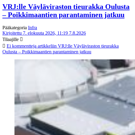
VRJ:lle Väyläviraston tieurakka Oulusta
– Poikkimaantien parantaminen jatkuu
Pääkategoria
Infra
Kirjoitettu 7. elokuuta 2026, 11:19
7.8.2026
Tilaajille
Ei kommentteja
artikkeliin VRJ:lle Väyläviraston tieurakka
Oulusta – Poikkimaantien parantaminen jatkuu