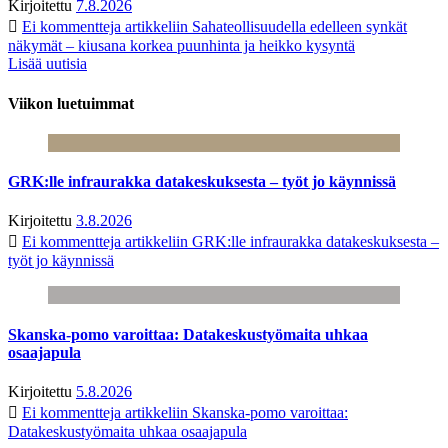
Kirjoitettu
7.8.2026
Ei kommentteja
artikkeliin Sahateollisuudella edelleen synkät
näkymät – kiusana korkea puunhinta ja heikko kysyntä
Lisää uutisia
Viikon luetuimmat
GRK:lle infraurakka datakeskuksesta – työt jo käynnissä
Kirjoitettu
3.8.2026
Ei kommentteja
artikkeliin GRK:lle infraurakka datakeskuksesta –
työt jo käynnissä
Skanska-pomo varoittaa: Datakeskustyömaita uhkaa
osaajapula
Kirjoitettu
5.8.2026
Ei kommentteja
artikkeliin Skanska-pomo varoittaa:
Datakeskustyömaita uhkaa osaajapula