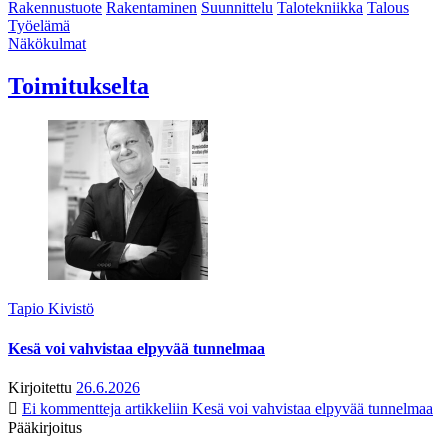
Rakennustuote
Rakentaminen
Suunnittelu
Talotekniikka
Talous
Työelämä
Näkökulmat
Toimitukselta
Tapio Kivistö
Kesä voi vahvistaa elpyvää tunnelmaa
Kirjoitettu
26.6.2026
Ei kommentteja
artikkeliin Kesä voi vahvistaa elpyvää tunnelmaa
Pääkirjoitus