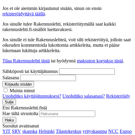
Jos et ole aiemmin kirjautunut sisään, sinun on ensin
rekisteröidyttävä täällä
.
Jos sinulle tulee Rakennuslehti, rekisteröitymällä saat kaikki
rakennuslehti.fi-sisällöt luettavaksesi.
Jos sinulle ei tule Rakennuslehteä, voit silti rekisteröityä, jolloin saat
oikeuden kommentoida lukottomia artikkeleita, mutta et pääse
lukemaan lukittuja artikkeleita.
Tilaa Rakennuslehti tästä
tai hyödynnä
maksuton koejakso tästä
.
Sähköposti tai käyttäjätunnus
Salasana
Kirjaudu sisään
Muista minut
Unohditko käyttäjätunnuksesi?
Unohditko salasanasi?
Rekisteröidy
Sulje
Etsi Rakennuslehti.fistä
Hae tältä sivustolta
Haku
Suositut avainsanat
YIT
SRV
skanska
Helsinki
Tilastokeskus
yrityskauppa
NCC
Espoo