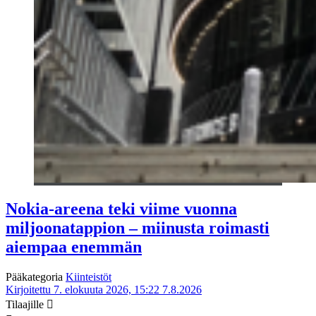
Nokia-areena teki viime vuonna
miljoonatappion – miinusta roimasti
aiempaa enemmän
Pääkategoria
Kiinteistöt
Kirjoitettu 7. elokuuta 2026, 15:22
7.8.2026
Tilaajille