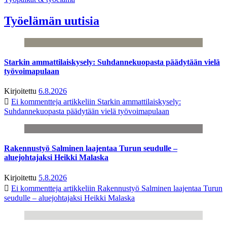
Työelämän uutisia
Starkin ammattilaiskysely: Suhdannekuopasta päädytään vielä
työvoimapulaan
Kirjoitettu
6.8.2026
Ei kommentteja
artikkeliin Starkin ammattilaiskysely:
Suhdannekuopasta päädytään vielä työvoimapulaan
Rakennustyö Salminen laajentaa Turun seudulle –
aluejohtajaksi Heikki Malaska
Kirjoitettu
5.8.2026
Ei kommentteja
artikkeliin Rakennustyö Salminen laajentaa Turun
seudulle – aluejohtajaksi Heikki Malaska