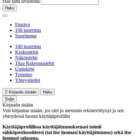
Hae tältä sivustolta
Haku
Etusivu
100 tuoreinta
Suurimmat
100 tuoreinta
Keskustelut
Näköislehti
Tilaa Rakennuslehti
Uutiskirje
Toimitus
Yhteystiedot
Kirjaudu sisään
Haku
Sulje
Kirjaudu sisään
Voit kirjautua sisään, jos olet jo aiemmin rekisteröitynyt ja sen
yhteydessä luonut käyttäjäprofiilin
Käyttäjäprofiilissa käyttäjätunnuksenasi toimii
sähköpostiosoitteesi (tai itse luomasi käyttäjätunnus) sekä itse
luomasi salasana.