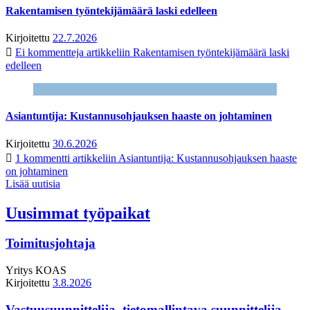
Rakentamisen työntekijämäärä laski edelleen
Kirjoitettu
22.7.2026
Ei kommentteja
artikkeliin Rakentamisen työntekijämäärä laski
edelleen
Asiantuntija: Kustannusohjauksen haaste on johtaminen
Kirjoitettu
30.6.2026
1 kommentti
artikkeliin Asiantuntija: Kustannusohjauksen haaste
on johtaminen
Lisää uutisia
Uusimmat työpaikat
Toimitusjohtaja
Yritys
KOAS
Kirjoitettu
3.8.2026
Vastuusuunnittelija, tietomallintava suunnittelija