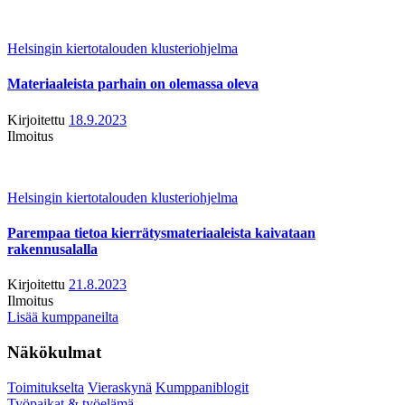
Helsingin kiertotalouden klusteriohjelma
Materiaaleista parhain on olemassa oleva
Kirjoitettu
18.9.2023
Ilmoitus
Helsingin kiertotalouden klusteriohjelma
Parempaa tietoa kierrätysmateriaaleista kaivataan
rakennusalalla
Kirjoitettu
21.8.2023
Ilmoitus
Lisää kumppaneilta
Näkökulmat
Toimitukselta
Vieraskynä
Kumppaniblogit
Työpaikat & työelämä