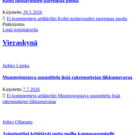
Kohti tuottavuuden parempaa puolta
Kirjoitettu
29.5.2026
Ei kommentteja
artikkeliin Kohti tuottavuuden parempaa puolta
Pääkirjoitus
Lisää toimitukselta
Vieraskynä
Jarkko Liuska
Muuntojoustava suunnittelu lisää rakennuttajan liikkumavaraa
Kirjoitettu
7.7.2026
Ei kommentteja
artikkeliin Muuntojoustava suunnittelu lisää
rakennuttajan liikkumavaraa
Jethro Ollaranta
Asiantuntijat kehittävät uutta mallia kampusasumiselle