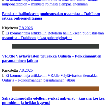
miljoonatappion – miinusta roimasti aiempaa enemmän
Betolarin hallitukseen puolustusalan osaamista – Dahlbom
jatkaa puheenjohtajana
Kirjoitettu
7.8.2026
Ei kommentteja
artikkeliin Betolarin hallitukseen puolustusalan
osaamista – Dahlbom jatkaa puheenjohtajana
VRJ:lle Väyläviraston tieurakka Oulusta – Poikkimaantien
parantaminen jatkuu
Kirjoitettu
7.8.2026
Ei kommentteja
artikkeliin VRJ:lle Väyläviraston tieurakka
Oulusta – Poikkimaantien parantaminen jatkuu
Sahateollisuudella edelleen synkät näkymät – kiusana korkea
puunhinta ja heikko kysyntä