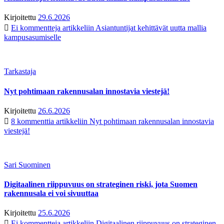
Kirjoitettu
29.6.2026
Ei kommentteja
artikkeliin Asiantuntijat kehittävät uutta mallia
kampusasumiselle
Tarkastaja
Nyt pohtimaan rakennusalan innostavia viestejä!
Kirjoitettu
26.6.2026
8 kommenttia
artikkeliin Nyt pohtimaan rakennusalan innostavia
viestejä!
Sari Suominen
Digitaalinen riippuvuus on strateginen riski, jota Suomen
rakennusala ei voi sivuuttaa
Kirjoitettu
25.6.2026
Ei kommentteja
artikkeliin Digitaalinen riippuvuus on strateginen