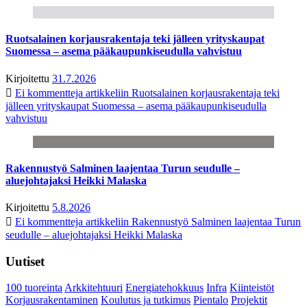
Ruotsalainen korjausrakentaja teki jälleen yrityskaupat
Suomessa – asema pääkaupunkiseudulla vahvistuu
Kirjoitettu
31.7.2026
Ei kommentteja
artikkeliin Ruotsalainen korjausrakentaja teki
jälleen yrityskaupat Suomessa – asema pääkaupunkiseudulla
vahvistuu
Rakennustyö Salminen laajentaa Turun seudulle –
aluejohtajaksi Heikki Malaska
Kirjoitettu
5.8.2026
Ei kommentteja
artikkeliin Rakennustyö Salminen laajentaa Turun
seudulle – aluejohtajaksi Heikki Malaska
Uutiset
100 tuoreinta
Arkkitehtuuri
Energiatehokkuus
Infra
Kiinteistöt
Korjausrakentaminen
Koulutus ja tutkimus
Pientalo
Projektit