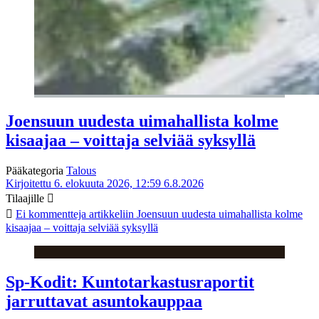
Joensuun uudesta uimahallista kolme
kisaajaa – voittaja selviää syksyllä
Pääkategoria
Talous
Kirjoitettu 6. elokuuta 2026, 12:59
6.8.2026
Tilaajille
Ei kommentteja
artikkeliin Joensuun uudesta uimahallista kolme
kisaajaa – voittaja selviää syksyllä
Sp-Kodit: Kuntotarkastusraportit
jarruttavat asuntokauppaa