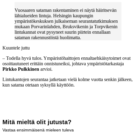
Vuosaaren sataman rakentaminen ei näytä häiritsevän
lähialueiden lintuja. Helsingin kaupungin
ympäristökeskuksen julkaiseman seurantatutkimuksen
mukaan Porvarinlahden, Bruksvikenin ja Torpvikenin
lintukannat ovat pysyneet suurin piirtein ennallaan
sataman rakennustöistä huolimatta.
Kuuntele juttu
– Todella hyvä tulos. Ympäristöhaittojen ennaltaehkäisytoimet ovat
osoittautuneet erittäin onnistuneiksi, johtava ympäristötarkastaja
Pirkko Pulkkinen
arvioi.
Lintukantojen seurantaa jatketaan vielä kolme vuotta senkin jälkeen,
kun satama otetaan syksyllä käyttöön.
Mitä mieltä olit jutusta?
Vastaa ensimmäisenä mieleen tuleva