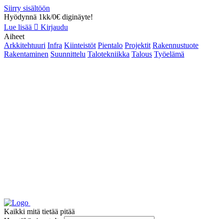
Siirry sisältöön
Hyödynnä 1kk/0€ diginäyte!
Lue lisää
Kirjaudu
Aiheet
Arkkitehtuuri
Infra
Kiinteistöt
Pientalo
Projektit
Rakennustuote
Rakentaminen
Suunnittelu
Talotekniikka
Talous
Työelämä
Kaikki mitä tietää pitää