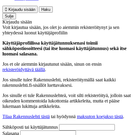
Kirjaudu sisään
Haku
Sulje
Kirjaudu sisään
Voit kirjautua sisään, jos olet jo aiemmin rekisteröitynyt ja sen
yhteydessä luonut käyttäjäprofiilin
Käyttäjäprofiilissa käyttäjätunnuksenasi toimii
sähköpostiosoitteesi (tai itse luomasi käyttäjätunnus) sekä itse
luomasi salasana.
Jos et ole aiemmin kirjautunut sisään, sinun on ensin
rekisteröidyttävä täällä
.
Jos sinulle tulee Rakennuslehti, rekisteröitymällä saat kaikki
rakennuslehti.fi-sisällöt luettavaksesi.
Jos sinulle ei tule Rakennuslehteä, voit silti rekisteröityä, jolloin saat
oikeuden kommentoida lukottomia artikkeleita, mutta et pääse
lukemaan lukittuja artikkeleita.
Tilaa Rakennuslehti tästä
tai hyödynnä
maksuton koejakso tästä
.
Sähköposti tai käyttäjätunnus
Salasana