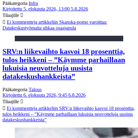
Pääkategoria
Infra
Kirjoitettu 5. elokuuta 2026, 13:00
5.8.2026
Tilaajille
Ei kommentteja
artikkeliin Skanska-pomo varoittaa:
Datakeskustyömaita uhkaa osaajapula
SRV:n liikevaihto kasvoi 18 prosenttia,
tulos heikkeni – ”Käymme parhaillaan
lukuisia neuvotteluja uusista
datakeskushankkeista”
Pääkategoria
Talous
Kirjoitettu 6. elokuuta 2026, 9:45
6.8.2026
Tilaajille
Ei kommentteja
artikkeliin SRV:n liikevaihto kasvoi 18 prosenttia,
tulos heikkeni – ”Käymme parhaillaan lukuisia neuvotteluja uusista
datakeskushankkeista”