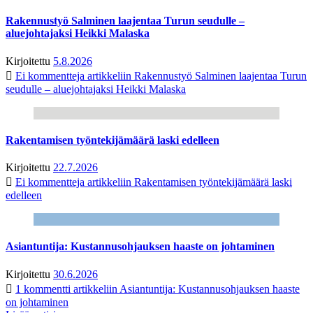
Rakennustyö Salminen laajentaa Turun seudulle –
aluejohtajaksi Heikki Malaska
Kirjoitettu
5.8.2026
Ei kommentteja
artikkeliin Rakennustyö Salminen laajentaa Turun
seudulle – aluejohtajaksi Heikki Malaska
Rakentamisen työntekijämäärä laski edelleen
Kirjoitettu
22.7.2026
Ei kommentteja
artikkeliin Rakentamisen työntekijämäärä laski
edelleen
Asiantuntija: Kustannusohjauksen haaste on johtaminen
Kirjoitettu
30.6.2026
1 kommentti
artikkeliin Asiantuntija: Kustannusohjauksen haaste
on johtaminen