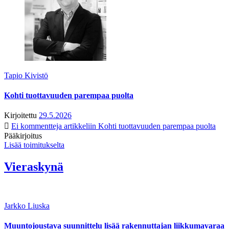
Tapio Kivistö
Kohti tuottavuuden parempaa puolta
Kirjoitettu
29.5.2026
Ei kommentteja
artikkeliin Kohti tuottavuuden parempaa puolta
Pääkirjoitus
Lisää toimitukselta
Vieraskynä
Jarkko Liuska
Muuntojoustava suunnittelu lisää rakennuttajan liikkumavaraa