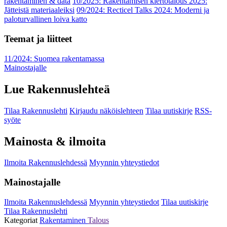
rakentaminen & data
10/2025: Rakentamisen kiertotalous 2025:
Jätteistä materiaaleiksi
09/2024: Recticel Talks 2024: Moderni ja
paloturvallinen loiva katto
Teemat ja liitteet
11/2024: Suomea rakentamassa
Mainostajalle
Lue Rakennuslehteä
Tilaa Rakennuslehti
Kirjaudu näköislehteen
Tilaa uutiskirje
RSS-
syöte
Mainosta & ilmoita
Ilmoita Rakennuslehdessä
Myynnin yhteystiedot
Mainostajalle
Ilmoita Rakennuslehdessä
Myynnin yhteystiedot
Tilaa uutiskirje
Tilaa Rakennuslehti
Kategoriat
Rakentaminen
Talous