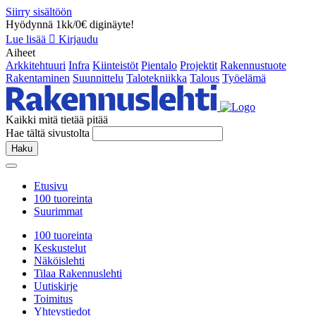
Siirry sisältöön
Hyödynnä 1kk/0€ diginäyte!
Lue lisää
Kirjaudu
Aiheet
Arkkitehtuuri
Infra
Kiinteistöt
Pientalo
Projektit
Rakennustuote
Rakentaminen
Suunnittelu
Talotekniikka
Talous
Työelämä
Kaikki mitä tietää pitää
Hae tältä sivustolta
Haku
Etusivu
100 tuoreinta
Suurimmat
100 tuoreinta
Keskustelut
Näköislehti
Tilaa Rakennuslehti
Uutiskirje
Toimitus
Yhteystiedot