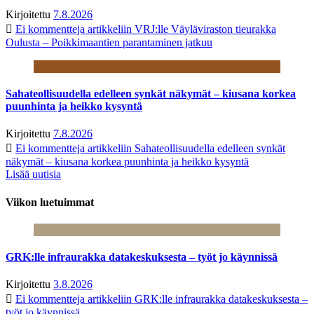
Kirjoitettu
7.8.2026
Ei kommentteja
artikkeliin VRJ:lle Väyläviraston tieurakka
Oulusta – Poikkimaantien parantaminen jatkuu
Sahateollisuudella edelleen synkät näkymät – kiusana korkea
puunhinta ja heikko kysyntä
Kirjoitettu
7.8.2026
Ei kommentteja
artikkeliin Sahateollisuudella edelleen synkät
näkymät – kiusana korkea puunhinta ja heikko kysyntä
Lisää uutisia
Viikon luetuimmat
GRK:lle infraurakka datakeskuksesta – työt jo käynnissä
Kirjoitettu
3.8.2026
Ei kommentteja
artikkeliin GRK:lle infraurakka datakeskuksesta –
työt jo käynnissä