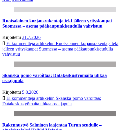
Ruotsalainen korjausrakentaja teki jälleen yrityskaupat
Suomessa – asema pääkaupunkiseudulla vahvistuu
Kirjoitettu
31.7.2026
Ei kommentteja
artikkeliin Ruotsalainen korjausrakentaja teki
jälleen yrityskaupat Suomessa – asema pääkaupunkiseudulla
vahvistuu
Skanska-pomo varoittaa: Datakeskustyömaita uhkaa
osaajapula
Kirjoitettu
5.8.2026
Ei kommentteja
artikkeliin Skanska-pomo varoittaa:
Datakeskustyömaita uhkaa osaajapula
Rakennustyö Salminen laajentaa Turun seudulle –