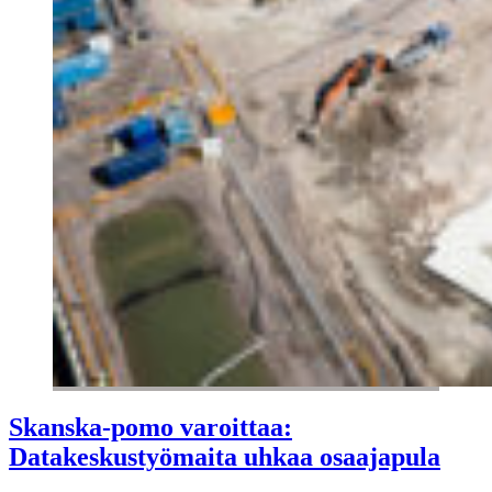
Skanska-pomo varoittaa:
Datakeskustyömaita uhkaa osaajapula