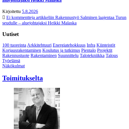
aluejohtajaksi Heikki Malaska
Kirjoitettu
5.8.2026
Ei kommentteja
artikkeliin Rakennustyö Salminen laajentaa Turun
seudulle – aluejohtajaksi Heikki Malaska
Uutiset
100 tuoreinta
Arkkitehtuuri
Energiatehokkuus
Infra
Kiinteistöt
Korjausrakentaminen
Koulutus ja tutkimus
Pientalo
Projektit
Rakennustuote
Rakentaminen
Suunnittelu
Talotekniikka
Talous
Työelämä
Näkökulmat
Toimitukselta