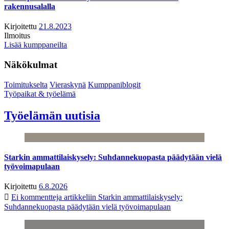
rakennusalalla
Kirjoitettu
21.8.2023
Ilmoitus
Lisää kumppaneilta
Näkökulmat
Toimitukselta
Vieraskynä
Kumppaniblogit
Työpaikat & työelämä
Työelämän uutisia
Starkin ammattilaiskysely: Suhdannekuopasta päädytään vielä
työvoimapulaan
Kirjoitettu
6.8.2026
Ei kommentteja
artikkeliin Starkin ammattilaiskysely:
Suhdannekuopasta päädytään vielä työvoimapulaan