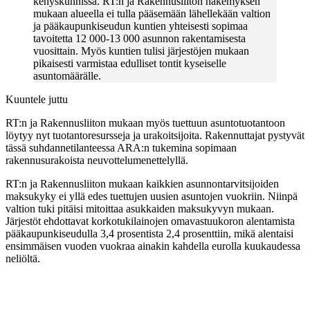
kehyskunnissa. RT:n ja Rakennusliiton näkemyksen
mukaan alueella ei tulla pääsemään lähellekään valtion
ja pääkaupunkiseudun kuntien yhteisesti sopimaa
tavoitetta 12 000-13 000 asunnon rakentamisesta
vuosittain. Myös kuntien tulisi järjestöjen mukaan
pikaisesti varmistaa edulliset tontit kyseiselle
asuntomäärälle.
Kuuntele juttu
RT:n ja Rakennusliiton mukaan myös tuettuun asuntotuotantoon
löytyy nyt tuotantoresursseja ja urakoitsijoita. Rakennuttajat pystyvät
tässä suhdannetilanteessa ARA:n tukemina sopimaan
rakennusurakoista neuvottelumenettelyllä.
RT:n ja Rakennusliiton mukaan kaikkien asunnontarvitsijoiden
maksukyky ei yllä edes tuettujen uusien asuntojen vuokriin. Niinpä
valtion tuki pitäisi mitoittaa asukkaiden maksukyvyn mukaan.
Järjestöt ehdottavat korkotukilainojen omavastuukoron alentamista
pääkaupunkiseudulla 3,4 prosentista 2,4 prosenttiin, mikä alentaisi
ensimmäisen vuoden vuokraa ainakin kahdella eurolla kuukaudessa
neliöltä.