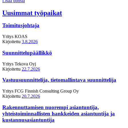
Lisää uutisia
Uusimmat työpaikat
Toimitusjohtaja
Yritys
KOAS
Kirjoitettu
3.8.2026
Suunnittelupäällikkö
Yritys
Tekova Oyj
Kirjoitettu
22.7.2026
Vastuusuunnittelija, tietomallintava suunnittelija
Yritys
FCG Finnish Consulting Group Oy
Kirjoitettu
20.7.2026
Rakennuttamisen nuorempi asiantuntija,
yhteistoiminnallisten hankkeiden asiantuntija ja
kustannusasiantuntija