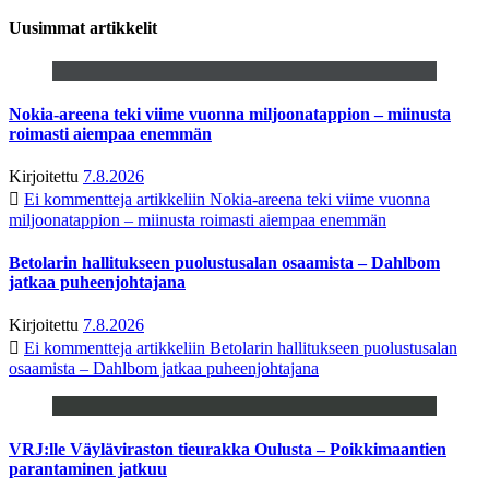
Uusimmat artikkelit
Nokia-areena teki viime vuonna miljoonatappion – miinusta
roimasti aiempaa enemmän
Kirjoitettu
7.8.2026
Ei kommentteja
artikkeliin Nokia-areena teki viime vuonna
miljoonatappion – miinusta roimasti aiempaa enemmän
Betolarin hallitukseen puolustusalan osaamista – Dahlbom
jatkaa puheenjohtajana
Kirjoitettu
7.8.2026
Ei kommentteja
artikkeliin Betolarin hallitukseen puolustusalan
osaamista – Dahlbom jatkaa puheenjohtajana
VRJ:lle Väyläviraston tieurakka Oulusta – Poikkimaantien
parantaminen jatkuu