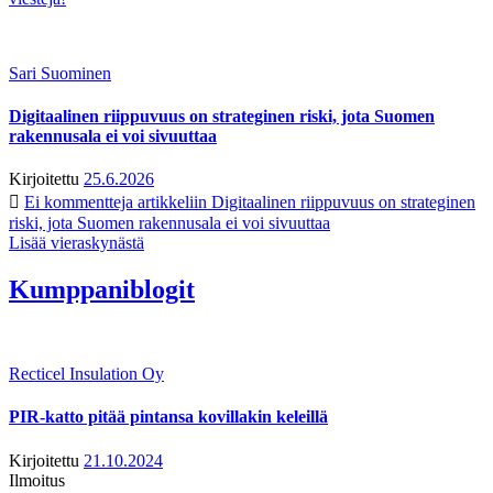
Sari Suominen
Digitaalinen riippuvuus on strateginen riski, jota Suomen
rakennusala ei voi sivuuttaa
Kirjoitettu
25.6.2026
Ei kommentteja
artikkeliin Digitaalinen riippuvuus on strateginen
riski, jota Suomen rakennusala ei voi sivuuttaa
Lisää vieraskynästä
Kumppaniblogit
Recticel Insulation Oy
PIR-katto pitää pintansa kovillakin keleillä
Kirjoitettu
21.10.2024
Ilmoitus