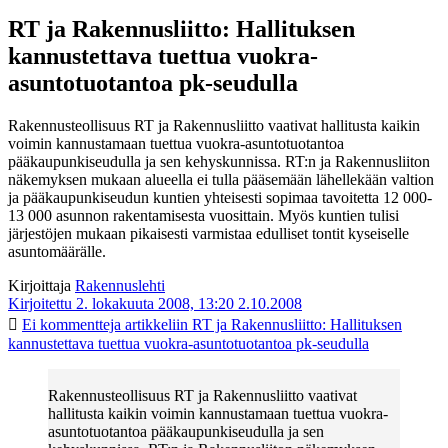
RT ja Rakennusliitto: Hallituksen
kannustettava tuettua vuokra-
asuntotuotantoa pk-seudulla
Rakennusteollisuus RT ja Rakennusliitto vaativat hallitusta kaikin
voimin kannustamaan tuettua vuokra-asuntotuotantoa
pääkaupunkiseudulla ja sen kehyskunnissa. RT:n ja Rakennusliiton
näkemyksen mukaan alueella ei tulla pääsemään lähellekään valtion
ja pääkaupunkiseudun kuntien yhteisesti sopimaa tavoitetta 12 000-
13 000 asunnon rakentamisesta vuosittain. Myös kuntien tulisi
järjestöjen mukaan pikaisesti varmistaa edulliset tontit kyseiselle
asuntomäärälle.
Kirjoittaja
Rakennuslehti
Kirjoitettu 2. lokakuuta 2008, 13:20
2.10.2008
Ei kommentteja
artikkeliin RT ja Rakennusliitto: Hallituksen
kannustettava tuettua vuokra-asuntotuotantoa pk-seudulla
Rakennusteollisuus RT ja Rakennusliitto vaativat
hallitusta kaikin voimin kannustamaan tuettua vuokra-
asuntotuotantoa pääkaupunkiseudulla ja sen