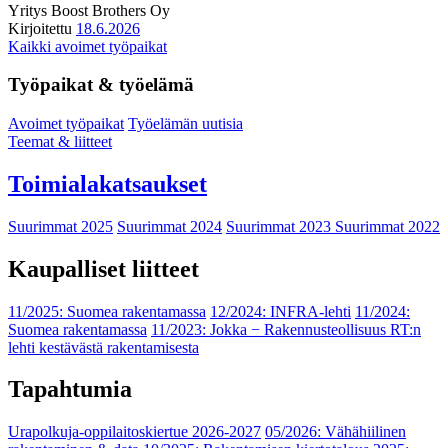
Yritys
Boost Brothers Oy
Kirjoitettu
18.6.2026
Kaikki avoimet työpaikat
Työpaikat & työelämä
Avoimet työpaikat
Työelämän uutisia
Teemat & liitteet
Toimialakatsaukset
Suurimmat 2025
Suurimmat 2024
Suurimmat 2023
Suurimmat 2022
Kaupalliset liitteet
11/2025: Suomea rakentamassa
12/2024: INFRA-lehti
11/2024:
Suomea rakentamassa
11/2023: Jokka − Rakennusteollisuus RT:n
lehti kestävästä rakentamisesta
Tapahtumia
Urapolkuja-oppilaitoskiertue 2026-2027
05/2026: Vähähiilinen