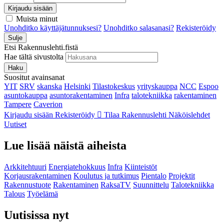
Kirjaudu sisään
Muista minut
Unohditko käyttäjätunnuksesi?
Unohditko salasanasi?
Rekisteröidy
Sulje
Etsi Rakennuslehti.fistä
Hae tältä sivustolta
Haku
Suositut avainsanat
YIT
SRV
skanska
Helsinki
Tilastokeskus
yrityskauppa
NCC
Espoo
asuntokauppa
asuntorakentaminen
Infra
talotekniikka
rakentaminen
Tampere
Caverion
Kirjaudu sisään
Rekisteröidy
Tilaa Rakennuslehti
Näköislehdet
Uutiset
Lue lisää näistä aiheista
Arkkitehtuuri
Energiatehokkuus
Infra
Kiinteistöt
Korjausrakentaminen
Koulutus ja tutkimus
Pientalo
Projektit
Rakennustuote
Rakentaminen
RaksaTV
Suunnittelu
Talotekniikka
Talous
Työelämä
Uutisissa nyt