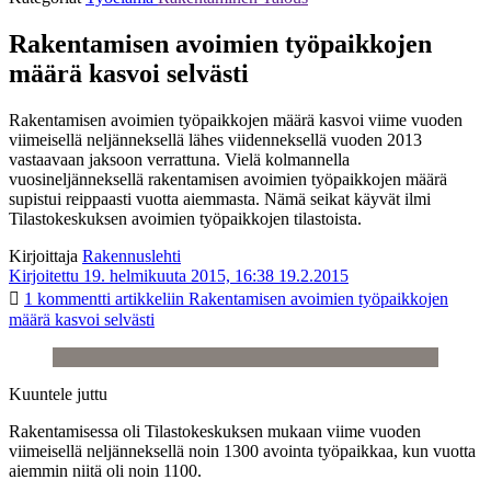
Rakentamisen avoimien työpaikkojen
määrä kasvoi selvästi
Rakentamisen avoimien työpaikkojen määrä kasvoi viime vuoden
viimeisellä neljänneksellä lähes viidenneksellä vuoden 2013
vastaavaan jaksoon verrattuna. Vielä kolmannella
vuosineljänneksellä rakentamisen avoimien työpaikkojen määrä
supistui reippaasti vuotta aiemmasta. Nämä seikat käyvät ilmi
Tilastokeskuksen avoimien työpaikkojen tilastoista.
Kirjoittaja
Rakennuslehti
Kirjoitettu 19. helmikuuta 2015, 16:38
19.2.2015
1 kommentti
artikkeliin Rakentamisen avoimien työpaikkojen
määrä kasvoi selvästi
Kuuntele juttu
Rakentamisessa oli Tilastokeskuksen mukaan viime vuoden
viimeisellä neljänneksellä noin 1300 avointa työpaikkaa, kun vuotta
aiemmin niitä oli noin 1100.