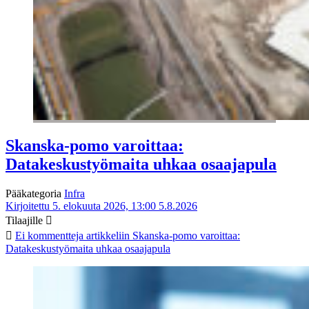
Skanska-pomo varoittaa:
Datakeskustyömaita uhkaa osaajapula
Pääkategoria
Infra
Kirjoitettu 5. elokuuta 2026, 13:00
5.8.2026
Tilaajille
Ei kommentteja
artikkeliin Skanska-pomo varoittaa:
Datakeskustyömaita uhkaa osaajapula