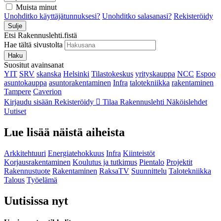
Muista minut
Unohditko käyttäjätunnuksesi?
Unohditko salasanasi?
Rekisteröidy
Sulje
Etsi Rakennuslehti.fistä
Hae tältä sivustolta
Haku
Suositut avainsanat
YIT
SRV
skanska
Helsinki
Tilastokeskus
yrityskauppa
NCC
Espoo
asuntokauppa
asuntorakentaminen
Infra
talotekniikka
rakentaminen
Tampere
Caverion
Kirjaudu sisään
Rekisteröidy
Tilaa Rakennuslehti
Näköislehdet
Uutiset
Lue lisää näistä aiheista
Arkkitehtuuri
Energiatehokkuus
Infra
Kiinteistöt
Korjausrakentaminen
Koulutus ja tutkimus
Pientalo
Projektit
Rakennustuote
Rakentaminen
RaksaTV
Suunnittelu
Talotekniikka
Talous
Työelämä
Uutisissa nyt