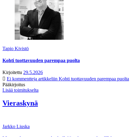
Tapio Kivistö
Kohti tuottavuuden parempaa puolta
Kirjoitettu
29.5.2026
Ei kommentteja
artikkeliin Kohti tuottavuuden parempaa puolta
Pääkirjoitus
Lisää toimitukselta
Vieraskynä
Jarkko Liuska