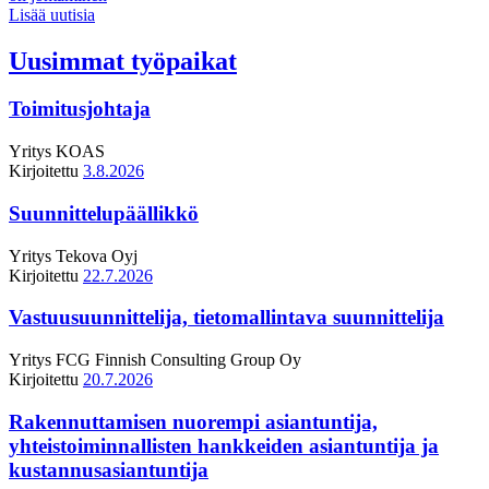
Lisää uutisia
Uusimmat työpaikat
Toimitusjohtaja
Yritys
KOAS
Kirjoitettu
3.8.2026
Suunnittelupäällikkö
Yritys
Tekova Oyj
Kirjoitettu
22.7.2026
Vastuusuunnittelija, tietomallintava suunnittelija
Yritys
FCG Finnish Consulting Group Oy
Kirjoitettu
20.7.2026
Rakennuttamisen nuorempi asiantuntija,
yhteistoiminnallisten hankkeiden asiantuntija ja
kustannusasiantuntija