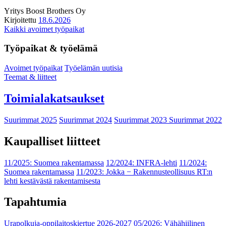
Yritys
Boost Brothers Oy
Kirjoitettu
18.6.2026
Kaikki avoimet työpaikat
Työpaikat & työelämä
Avoimet työpaikat
Työelämän uutisia
Teemat & liitteet
Toimialakatsaukset
Suurimmat 2025
Suurimmat 2024
Suurimmat 2023
Suurimmat 2022
Kaupalliset liitteet
11/2025: Suomea rakentamassa
12/2024: INFRA-lehti
11/2024:
Suomea rakentamassa
11/2023: Jokka − Rakennusteollisuus RT:n
lehti kestävästä rakentamisesta
Tapahtumia
Urapolkuja-oppilaitoskiertue 2026-2027
05/2026: Vähähiilinen