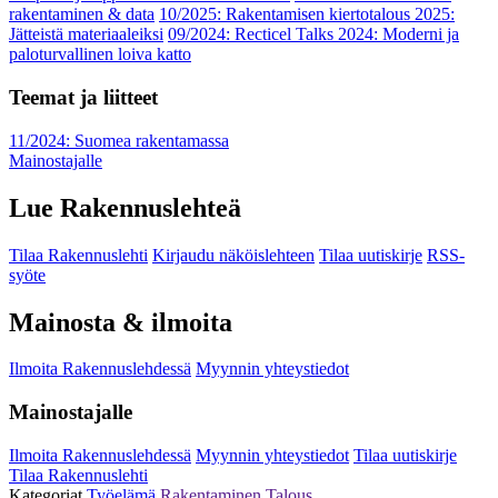
rakentaminen & data
10/2025: Rakentamisen kiertotalous 2025:
Jätteistä materiaaleiksi
09/2024: Recticel Talks 2024: Moderni ja
paloturvallinen loiva katto
Teemat ja liitteet
11/2024: Suomea rakentamassa
Mainostajalle
Lue Rakennuslehteä
Tilaa Rakennuslehti
Kirjaudu näköislehteen
Tilaa uutiskirje
RSS-
syöte
Mainosta & ilmoita
Ilmoita Rakennuslehdessä
Myynnin yhteystiedot
Mainostajalle
Ilmoita Rakennuslehdessä
Myynnin yhteystiedot
Tilaa uutiskirje
Tilaa Rakennuslehti
Kategoriat
Työelämä
Rakentaminen
Talous