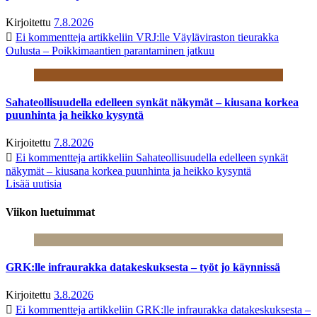
Kirjoitettu
7.8.2026
Ei kommentteja
artikkeliin VRJ:lle Väyläviraston tieurakka
Oulusta – Poikkimaantien parantaminen jatkuu
Sahateollisuudella edelleen synkät näkymät – kiusana korkea
puunhinta ja heikko kysyntä
Kirjoitettu
7.8.2026
Ei kommentteja
artikkeliin Sahateollisuudella edelleen synkät
näkymät – kiusana korkea puunhinta ja heikko kysyntä
Lisää uutisia
Viikon luetuimmat
GRK:lle infraurakka datakeskuksesta – työt jo käynnissä
Kirjoitettu
3.8.2026
Ei kommentteja
artikkeliin GRK:lle infraurakka datakeskuksesta –