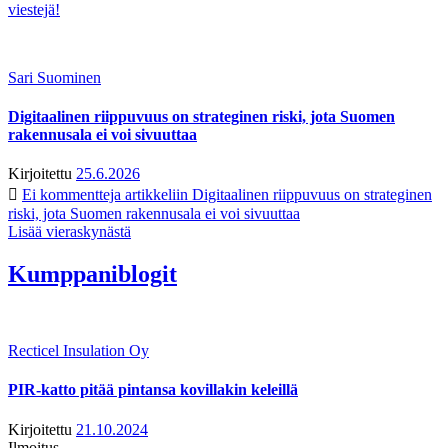
viestejä!
Sari Suominen
Digitaalinen riippuvuus on strateginen riski, jota Suomen
rakennusala ei voi sivuuttaa
Kirjoitettu
25.6.2026
Ei kommentteja
artikkeliin Digitaalinen riippuvuus on strateginen
riski, jota Suomen rakennusala ei voi sivuuttaa
Lisää vieraskynästä
Kumppaniblogit
Recticel Insulation Oy
PIR-katto pitää pintansa kovillakin keleillä
Kirjoitettu
21.10.2024
Ilmoitus