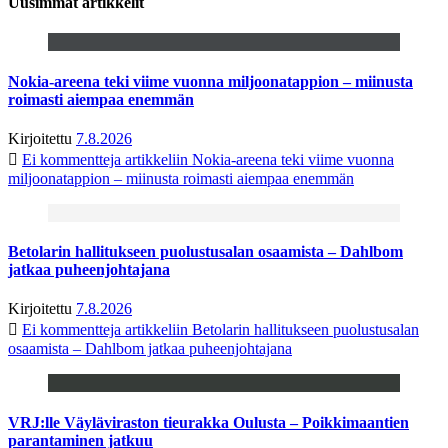
Uusimmat artikkelit
Nokia-areena teki viime vuonna miljoonatappion – miinusta
roimasti aiempaa enemmän
Kirjoitettu
7.8.2026
Ei kommentteja
artikkeliin Nokia-areena teki viime vuonna
miljoonatappion – miinusta roimasti aiempaa enemmän
Betolarin hallitukseen puolustusalan osaamista – Dahlbom
jatkaa puheenjohtajana
Kirjoitettu
7.8.2026
Ei kommentteja
artikkeliin Betolarin hallitukseen puolustusalan
osaamista – Dahlbom jatkaa puheenjohtajana
VRJ:lle Väyläviraston tieurakka Oulusta – Poikkimaantien
parantaminen jatkuu