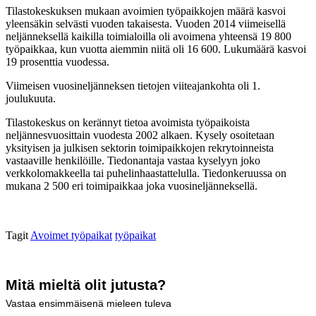
Tilastokeskuksen mukaan avoimien työpaikkojen määrä kasvoi
yleensäkin selvästi vuoden takaisesta. Vuoden 2014 viimeisellä
neljänneksellä kaikilla toimialoilla oli avoimena yhteensä 19 800
työpaikkaa, kun vuotta aiemmin niitä oli 16 600. Lukumäärä kasvoi
19 prosenttia vuodessa.
Viimeisen vuosineljänneksen tietojen viiteajankohta oli 1.
joulukuuta.
Tilastokeskus on kerännyt tietoa avoimista työpaikoista
neljännesvuosittain vuodesta 2002 alkaen. Kysely osoitetaan
yksityisen ja julkisen sektorin toimipaikkojen rekrytoinneista
vastaaville henkilöille. Tiedonantaja vastaa kyselyyn joko
verkkolomakkeella tai puhelinhaastattelulla. Tiedonkeruussa on
mukana 2 500 eri toimipaikkaa joka vuosineljänneksellä.
Tagit
Avoimet työpaikat
työpaikat
Mitä mieltä olit jutusta?
Vastaa ensimmäisenä mieleen tuleva