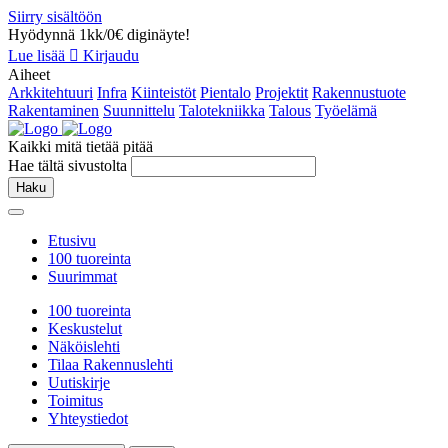
Siirry sisältöön
Hyödynnä 1kk/0€ diginäyte!
Lue lisää
Kirjaudu
Aiheet
Arkkitehtuuri
Infra
Kiinteistöt
Pientalo
Projektit
Rakennustuote
Rakentaminen
Suunnittelu
Talotekniikka
Talous
Työelämä
Kaikki mitä tietää pitää
Hae tältä sivustolta
Haku
Etusivu
100 tuoreinta
Suurimmat
100 tuoreinta
Keskustelut
Näköislehti
Tilaa Rakennuslehti
Uutiskirje
Toimitus
Yhteystiedot