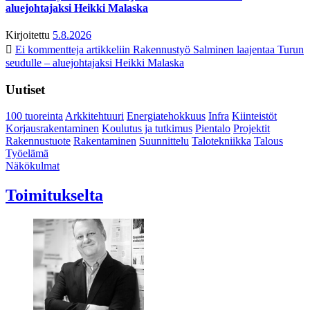
aluejohtajaksi Heikki Malaska
Kirjoitettu
5.8.2026
Ei kommentteja
artikkeliin Rakennustyö Salminen laajentaa Turun
seudulle – aluejohtajaksi Heikki Malaska
Uutiset
100 tuoreinta
Arkkitehtuuri
Energiatehokkuus
Infra
Kiinteistöt
Korjausrakentaminen
Koulutus ja tutkimus
Pientalo
Projektit
Rakennustuote
Rakentaminen
Suunnittelu
Talotekniikka
Talous
Työelämä
Näkökulmat
Toimitukselta