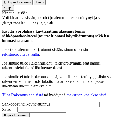
Kirjaudu sisään
Haku
Sulje
Kirjaudu sisään
Voit kirjautua sisään, jos olet jo aiemmin rekisteröitynyt ja sen
yhteydessä luonut käyttäjäprofiilin
Käyttäjäprofiilissa käyttäjätunnuksenasi toimii
sähköpostiosoitteesi (tai itse luomasi käyttäjätunnus) sekä itse
luomasi salasana.
Jos et ole aiemmin kirjautunut sisään, sinun on ensin
rekisteröidyttävä täällä
.
Jos sinulle tulee Rakennuslehti, rekisteröitymällä saat kaikki
rakennuslehti.fi-sisällöt luettavaksesi.
Jos sinulle ei tule Rakennuslehteä, voit silti rekisteröityä, jolloin saat
oikeuden kommentoida lukottomia artikkeleita, mutta et pääse
lukemaan lukittuja artikkeleita.
Tilaa Rakennuslehti tästä
tai hyödynnä
maksuton koejakso tästä
.
Sähköposti tai käyttäjätunnus
Salasana
Kirjaudu sisään