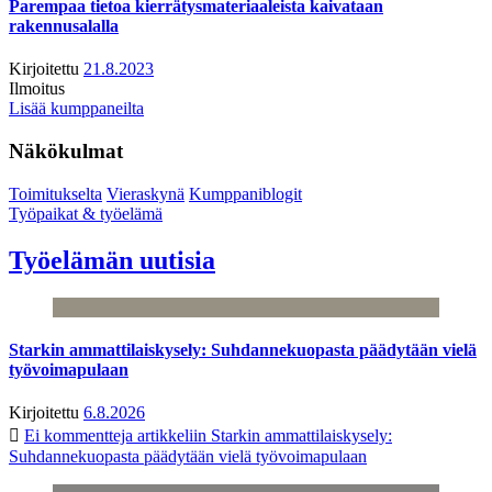
Parempaa tietoa kierrätysmateriaaleista kaivataan
rakennusalalla
Kirjoitettu
21.8.2023
Ilmoitus
Lisää kumppaneilta
Näkökulmat
Toimitukselta
Vieraskynä
Kumppaniblogit
Työpaikat & työelämä
Työelämän uutisia
Starkin ammattilaiskysely: Suhdannekuopasta päädytään vielä
työvoimapulaan
Kirjoitettu
6.8.2026
Ei kommentteja
artikkeliin Starkin ammattilaiskysely:
Suhdannekuopasta päädytään vielä työvoimapulaan