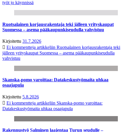
työt jo käynnissä
Ruotsalainen korjausrakentaja teki jälleen yrityskaupat
Suomessa – asema pääkaupunkiseudulla vahvistuu
Kirjoitettu
31.7.2026
Ei kommentteja
artikkeliin Ruotsalainen korjausrakentaja teki
jälleen yrityskaupat Suomessa – asema pääkaupunkiseudulla
vahvistuu
Skanska-pomo varoittaa: Datakeskustyömaita uhkaa
osaajapula
Kirjoitettu
5.8.2026
Ei kommentteja
artikkeliin Skanska-pomo varoittaa:
Datakeskustyömaita uhkaa osaajapula
Rakennustyö Salminen laajentaa Turun seudulle –