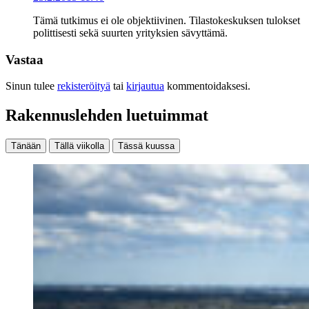
Tämä tutkimus ei ole objektiivinen. Tilastokeskuksen tulokset
polittisesti sekä suurten yrityksien sävyttämä.
Vastaa
Sinun tulee
rekisteröityä
tai
kirjautua
kommentoidaksesi.
Rakennuslehden luetuimmat
Tänään
Tällä viikolla
Tässä kuussa