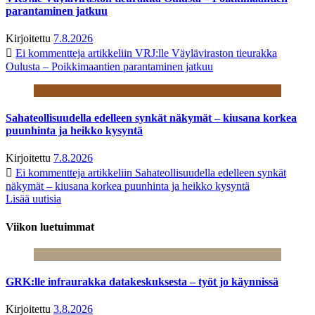
parantaminen jatkuu
Kirjoitettu
7.8.2026
Ei kommentteja
artikkeliin VRJ:lle Väyläviraston tieurakka
Oulusta – Poikkimaantien parantaminen jatkuu
Sahateollisuudella edelleen synkät näkymät – kiusana korkea
puunhinta ja heikko kysyntä
Kirjoitettu
7.8.2026
Ei kommentteja
artikkeliin Sahateollisuudella edelleen synkät
näkymät – kiusana korkea puunhinta ja heikko kysyntä
Lisää uutisia
Viikon luetuimmat
GRK:lle infraurakka datakeskuksesta – työt jo käynnissä
Kirjoitettu
3.8.2026