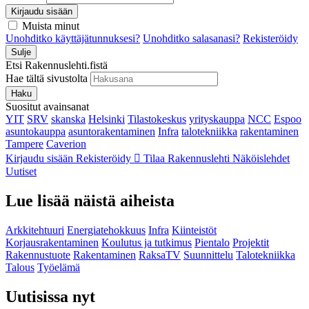
Kirjaudu sisään
Muista minut
Unohditko käyttäjätunnuksesi?
Unohditko salasanasi?
Rekisteröidy
Sulje
Etsi Rakennuslehti.fistä
Hae tältä sivustolta
Haku
Suositut avainsanat
YIT
SRV
skanska
Helsinki
Tilastokeskus
yrityskauppa
NCC
Espoo
asuntokauppa
asuntorakentaminen
Infra
talotekniikka
rakentaminen
Tampere
Caverion
Kirjaudu sisään
Rekisteröidy
Tilaa Rakennuslehti
Näköislehdet
Uutiset
Lue lisää näistä aiheista
Arkkitehtuuri
Energiatehokkuus
Infra
Kiinteistöt
Korjausrakentaminen
Koulutus ja tutkimus
Pientalo
Projektit
Rakennustuote
Rakentaminen
RaksaTV
Suunnittelu
Talotekniikka
Talous
Työelämä
Uutisissa nyt