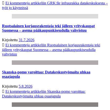
Ei kommentteja
artikkeliin GRK:lle infraurakka datakeskuksesta –
työt jo käynnissä
Ruotsalainen korjausrakentaja teki jälleen yrityskaupat
Suomessa – asema pääkaupunkiseudulla vahvistuu
Kirjoitettu
31.7.2026
Ei kommentteja
artikkeliin Ruotsalainen korjausrakentaja teki
jälleen yrityskaupat Suomessa – asema pääkaupunkiseudulla
vahvistuu
Skanska-pomo varoittaa: Datakeskustyömaita uhkaa
osaajapula
Kirjoitettu
5.8.2026
Ei kommentteja
artikkeliin Skanska-pomo varoittaa:
Datakeskustyömaita uhkaa osaajapula