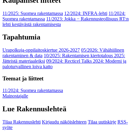
Kaupalliset liitteet
11/2025: Suomea rakentamassa
12/2024: INFRA-lehti
11/2024:
Suomea rakentamassa
11/2023: Jokka − Rakennusteollisuus RT:n
lehti kestävästä rakentamisesta
Tapahtumia
Urapolkuja-oppilaitoskiertue 2026-2027
05/2026: Vähähiilinen
rakentaminen & data
10/2025: Rakentamisen kiertotalous 2025:
Jätteistä materiaaleiksi
09/2024: Recticel Talks 2024: Moderni ja
paloturvallinen loiva katto
Teemat ja liitteet
11/2024: Suomea rakentamassa
Mainostajalle
Lue Rakennuslehteä
Tilaa Rakennuslehti
Kirjaudu näköislehteen
Tilaa uutiskirje
RSS-
syöte