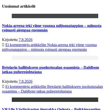
Uusimmat artikkelit
Nokia-areena teki viime vuonna miljoonatappion – miinusta
roimasti aiempaa enemmän
Kirjoitettu
7.8.2026
Ei kommentteja
artikkeliin Nokia-areena teki viime vuonna
miljoonatappion – miinusta roimasti aiempaa enemmän
Betolarin hallitukseen puolustusalan osaamista – Dahlbom
jatkaa puheenjohtajana
Kirjoitettu
7.8.2026
Ei kommentteja
artikkeliin Betolarin hallitukseen puolustusalan
osaamista – Dahlbom jatkaa puheenjohtajana
VRJ:lle Väyläviraston tieurakka Oulusta – Poikkimaantien