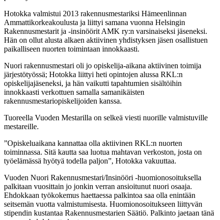
Hotokka valmistui 2013 rakennusmestariksi Hämeenlinnan
Ammattikorkeakoulusta ja liittyi samana vuonna Helsingin
Rakennusmestarit ja -insinöörit AMK ry:n varsinaiseksi jäseneksi.
Hän on ollut alusta alkaen aktiivinen yhdistyksen jäsen osallistuen
paikalliseen nuorten toimintaan innokkaasti.
Nuori rakennusmestari oli jo opiskelija-aikana aktiivinen toimija
järjestötyössä; Hotokka liittyi heti opintojen alussa RKL:n
opiskelijajäseneksi, ja hän vaikutti tapahtumien sisältöihin
innokkaasti verkottuen samalla samanikäisten
rakennusmestariopiskelijoiden kanssa.
Tuoreella Vuoden Mestarilla on selkeä viesti nuorille valmistuville
mestareille.
”Opiskeluaikana kannattaa olla aktiivinen RKL:n nuorten
toiminnassa. Sitä kautta saa luotua mahtavan verkoston, josta on
työelämässä hyötyä todella paljon”, Hotokka vakuuttaa.
Vuoden Nuori Rakennusmestari/Insinööri -huomionosoituksella
palkitaan vuosittain jo jonkin verran ansioitunut nuori osaaja.
Ehdokkaan työkokemus haettaessa palkintoa saa olla enintään
seitsemän vuotta valmistumisesta. Huomionosoitukseen liittyvän
stipendin kustantaa Rakennusmestarien Säätiö. Palkinto jaetaan tänä