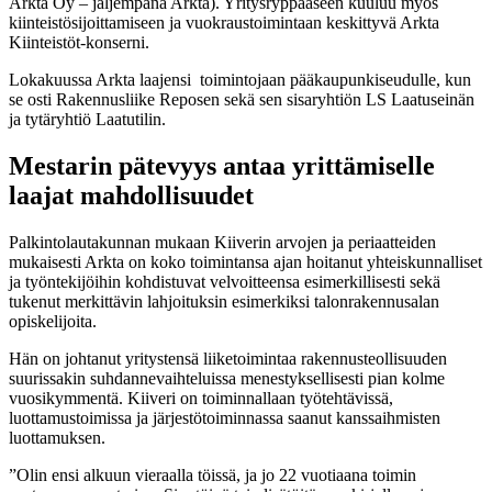
Arkta Oy – jäljempänä Arkta). Yritysryppääseen kuuluu myös
kiinteistösijoittamiseen ja vuokraustoimintaan keskittyvä Arkta
Kiinteistöt-konserni.
Lokakuussa Arkta laajensi toimintojaan pääkaupunkiseudulle, kun
se osti Rakennusliike Reposen sekä sen sisaryhtiön LS Laatuseinän
ja tytäryhtiö Laatutilin.
Mestarin pätevyys antaa yrittämiselle
laajat mahdollisuudet
Palkintolautakunnan mukaan Kiiverin arvojen ja periaatteiden
mukaisesti Arkta on koko toimintansa ajan hoitanut yhteiskunnalliset
ja työntekijöihin kohdistuvat velvoitteensa esimerkillisesti sekä
tukenut merkittävin lahjoituksin esimerkiksi talonrakennusalan
opiskelijoita.
Hän on johtanut yritystensä liiketoimintaa rakennusteollisuuden
suurissakin suhdannevaihteluissa menestyksellisesti pian kolme
vuosikymmentä. Kiiveri on toiminnallaan työtehtävissä,
luottamustoimissa ja järjestötoiminnassa saanut kanssaihmisten
luottamuksen.
”Olin ensi alkuun vieraalla töissä, ja jo 22 vuotiaana toimin