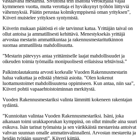
vastaavana mestarina. Sivutöinä tein lisätöitä verokirjalla vajaa
kymmenen vuotta, mutta verottaja ei hyväksynyt työhön liittyviä
vähennyksiä. Päätin perustaa kolmikymppisenä oman yrityksen”,
Kiiveri muistelee yrityksen syntymistä.
Kiiverin mukaan päätöstä ei ole tarvinnut katua. Yrittäjän taival on
ollut antoisa ja ammatillisesti kehittävä. Menestyksekäs yrittäjä
arvostaa mestarin ammattikuntaa ja rakennusmestaritutkinnon
suomaa ammatillista mahdollisuutta.
”Mestarin pätevyys antaa yrittämiselle laajat mahdollisuudet ja
oikeuden toimia työmailla monipuolisesti erilaisissa tehtävissä.”
Palkintolautakunta arvosti korkealle Vuoden Rakennusmestarin
halua vaikuttaa ja edistää yhteisiä asioita. ”Olen kokenut
luottamustoimet mahdollisuutena oppimiseen. Kun antaa, niin saa”,
Kiiveri pohtii vapaaehtoistoiminnan merkitystä.
Vuoden Rakennusmestariksi valinta lämmitti kokeneen rakentajan
sydäntä.
”Kunnioitan valintaa Vuoden Rakennusmestariksi. Isäni, joka
aikanaan toimi urakkaporukan kymppinä, on ollut minulle aina suuri
esikuva. Isän tarinat työmaista ja sen värikkäistä mestareista antoivat
vahvan suunnan omalle ammatinvalinnalleni. Arvostan mestareita ja
heidän työtään suuresti”, Kiiveri kiittää.