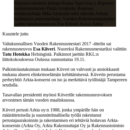
Reposen tekninen johtaja Hannu Saari (vas.), Reposen
hankintainsinööri Paula Airaksela, Reposen
toimitusjohtaja Mika Airaksela sekä oikealla Arktan
hallituksen puheenjohtaja, Vuoden Rakennusmestariksi
valittu rakennusneuvos Esa Kiiveri. Kuva: Arkta
Kuuntele juttu
Valtakunnallisen Vuoden Rakennusmestari 2017 -tittelin sai
rakennusneuvos
Esa Kiiveri
. Nuoreksi Rakennusmestariksi valittiin
Tatu Hotokka
Helsingistä. Palkinnot jaettiin RKL:n
liittokokouksessa Oulussa sunnuntaina 19.11.
Palkintolautakunnan mukaan Kiiveri on vahvasti ja ansiokkaasti
mukana alueen elinkeinoelämän kehittämisessä. Kiiverin perustama
perheyhtiö Arkta-konserni on iso ja merkittävä työllistäjä Tampereen
seudulla.
Tasavallan presidentti myönsi Kiiverille rakennusneuvoksen
arvonimen tämän vuoden maaliskuussa.
Kiiveri perusti Arkta oy:n 1988, jonka ympärille hän on
määrätietoisella ja suunnitelmallisella työllä rakentanut
perustajaurakoinnin ja rakentamisen eri tehtäviä hoitavan Arkta-
konsernin (Arkta Oy, Arkta Rakennuttajat Oy ja Rakennustoimisto