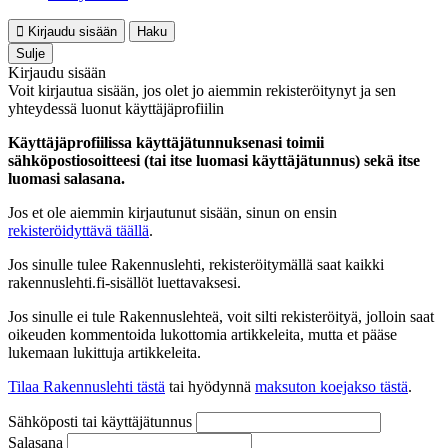
Kirjaudu sisään
Haku
Sulje
Kirjaudu sisään
Voit kirjautua sisään, jos olet jo aiemmin rekisteröitynyt ja sen
yhteydessä luonut käyttäjäprofiilin
Käyttäjäprofiilissa käyttäjätunnuksenasi toimii
sähköpostiosoitteesi (tai itse luomasi käyttäjätunnus) sekä itse
luomasi salasana.
Jos et ole aiemmin kirjautunut sisään, sinun on ensin
rekisteröidyttävä täällä
.
Jos sinulle tulee Rakennuslehti, rekisteröitymällä saat kaikki
rakennuslehti.fi-sisällöt luettavaksesi.
Jos sinulle ei tule Rakennuslehteä, voit silti rekisteröityä, jolloin saat
oikeuden kommentoida lukottomia artikkeleita, mutta et pääse
lukemaan lukittuja artikkeleita.
Tilaa Rakennuslehti tästä
tai hyödynnä
maksuton koejakso tästä
.
Sähköposti tai käyttäjätunnus
Salasana