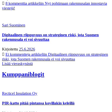
8 kommenttia
artikkeliin Nyt pohtimaan rakennusalan innostavia
viestejä!
Sari Suominen
Digitaalinen riippuvuus on strateginen riski, jota Suomen
rakennusala ei voi sivuuttaa
Kirjoitettu
25.6.2026
Ei kommentteja
artikkeliin Digitaalinen riippuvuus on strateginen
riski, jota Suomen rakennusala ei voi sivuuttaa
Lisää vieraskynästä
Kumppaniblogit
Recticel Insulation Oy
PIR-katto pitää pintansa kovillakin keleillä