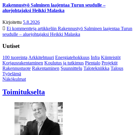
Rakennustyö Salminen laajentaa Turun seudulle –
aluejohtajaksi Heikki Malaska
Kirjoitettu
5.8.2026
Ei kommentteja
artikkeliin Rakennustyö Salminen laajentaa Turun
seudulle – aluejohtajaksi Heikki Malaska
Uutiset
100 tuoreinta
Arkkitehtuuri
Energiatehokkuus
Infra
Kiinteistöt
Korjausrakentaminen
Koulutus ja tutkimus
Pientalo
Projektit
Rakennustuote
Rakentaminen
Suunnittelu
Talotekniikka
Talous
Työelämä
Näkökulmat
Toimitukselta