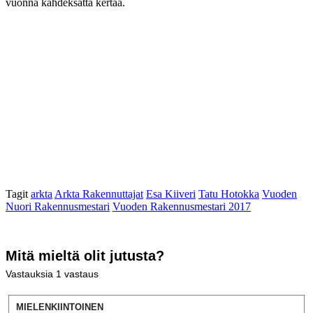
vuonna kahdeksatta kertaa.
Tagit
arkta
Arkta Rakennuttajat
Esa Kiiveri
Tatu Hotokka
Vuoden
Nuori Rakennusmestari
Vuoden Rakennusmestari 2017
Mitä mieltä olit jutusta?
Vastauksia
1
vastaus
MIELENKIINTOINEN