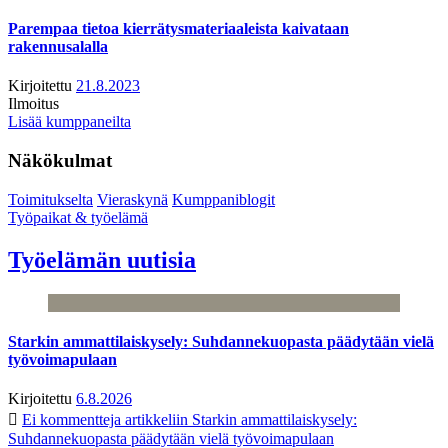
Parempaa tietoa kierrätysmateriaaleista kaivataan
rakennusalalla
Kirjoitettu
21.8.2023
Ilmoitus
Lisää kumppaneilta
Näkökulmat
Toimitukselta
Vieraskynä
Kumppaniblogit
Työpaikat & työelämä
Työelämän uutisia
Starkin ammattilaiskysely: Suhdannekuopasta päädytään vielä
työvoimapulaan
Kirjoitettu
6.8.2026
Ei kommentteja
artikkeliin Starkin ammattilaiskysely:
Suhdannekuopasta päädytään vielä työvoimapulaan