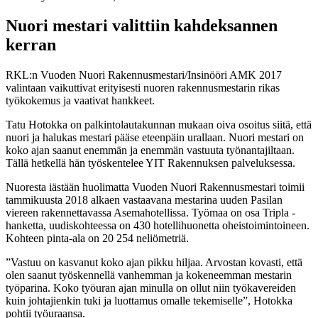
Nuori mestari valittiin kahdeksannen
kerran
RKL:n Vuoden Nuori Rakennusmestari/Insinööri AMK 2017
valintaan vaikuttivat erityisesti nuoren rakennusmestarin rikas
työkokemus ja vaativat hankkeet.
Tatu Hotokka on palkintolautakunnan mukaan oiva osoitus siitä, että
nuori ja halukas mestari pääse eteenpäin urallaan. Nuori mestari on
koko ajan saanut enemmän ja enemmän vastuuta työnantajiltaan.
Tällä hetkellä hän työskentelee YIT Rakennuksen palveluksessa.
Nuoresta iästään huolimatta Vuoden Nuori Rakennusmestari toimii
tammikuusta 2018 alkaen vastaavana mestarina uuden Pasilan
viereen rakennettavassa Asemahotellissa. Työmaa on osa Tripla -
hanketta, uudiskohteessa on 430 hotellihuonetta oheistoimintoineen.
Kohteen pinta-ala on 20 254 neliömetriä.
”Vastuu on kasvanut koko ajan pikku hiljaa. Arvostan kovasti, että
olen saanut työskennellä vanhemman ja kokeneemman mestarin
työparina. Koko työuran ajan minulla on ollut niin työkavereiden
kuin johtajienkin tuki ja luottamus omalle tekemiselle”, Hotokka
pohtii työuraansa.