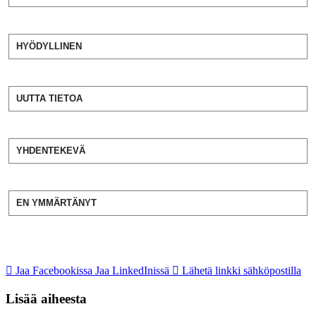
HYÖDYLLINEN
UUTTA TIETOA
YHDENTEKEVÄ
EN YMMÄRTÄNYT
Jaa Facebookissa
Jaa LinkedInissä
Lähetä linkki sähköpostilla
Lisää aiheesta