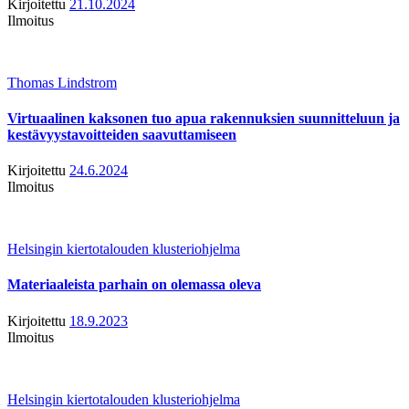
Kirjoitettu
21.10.2024
Ilmoitus
Thomas Lindstrom
Virtuaalinen kaksonen tuo apua rakennuksien suunnitteluun ja
kestävyystavoitteiden saavuttamiseen
Kirjoitettu
24.6.2024
Ilmoitus
Helsingin kiertotalouden klusteriohjelma
Materiaaleista parhain on olemassa oleva
Kirjoitettu
18.9.2023
Ilmoitus
Helsingin kiertotalouden klusteriohjelma