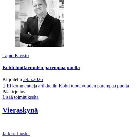
Tapio Kivistö
Kohti tuottavuuden parempaa puolta
Kirjoitettu
29.5.2026
Ei kommentteja
artikkeliin Kohti tuottavuuden parempaa puolta
Pääkirjoitus
Lisää toimitukselta
Vieraskynä
Jarkko Liuska