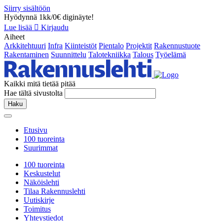
Siirry sisältöön
Hyödynnä 1kk/0€ diginäyte!
Lue lisää
Kirjaudu
Aiheet
Arkkitehtuuri
Infra
Kiinteistöt
Pientalo
Projektit
Rakennustuote
Rakentaminen
Suunnittelu
Talotekniikka
Talous
Työelämä
Kaikki mitä tietää pitää
Hae tältä sivustolta
Haku
Etusivu
100 tuoreinta
Suurimmat
100 tuoreinta
Keskustelut
Näköislehti
Tilaa Rakennuslehti
Uutiskirje
Toimitus
Yhteystiedot