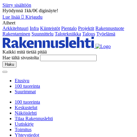
Siirry sisältöön
Hyödynnä 1kk/0€ diginäyte!
Lue lisää
Kirjaudu
Aiheet
Arkkitehtuuri
Infra
Kiinteistöt
Pientalo
Projektit
Rakennustuote
Rakentaminen
Suunnittelu
Talotekniikka
Talous
Työelämä
Kaikki mitä tietää pitää
Hae tältä sivustolta
Haku
Etusivu
100 tuoreinta
Suurimmat
100 tuoreinta
Keskustelut
Näköislehti
Tilaa Rakennuslehti
Uutiskirje
Toimitus
Yhteystiedot