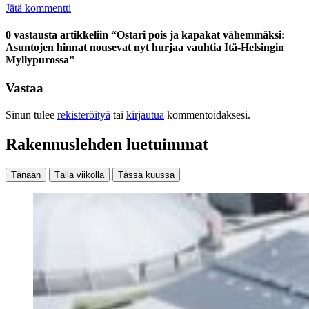
Jätä kommentti
0 vastausta artikkeliin “Ostari pois ja kapakat vähemmäksi:
Asuntojen hinnat nousevat nyt hurjaa vauhtia Itä-Helsingin
Myllypurossa”
Vastaa
Sinun tulee
rekisteröityä
tai
kirjautua
kommentoidaksesi.
Rakennuslehden luetuimmat
Tänään
Tällä viikolla
Tässä kuussa