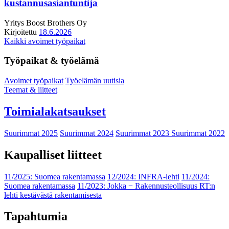
kustannusasiantuntija
Yritys
Boost Brothers Oy
Kirjoitettu
18.6.2026
Kaikki avoimet työpaikat
Työpaikat & työelämä
Avoimet työpaikat
Työelämän uutisia
Teemat & liitteet
Toimialakatsaukset
Suurimmat 2025
Suurimmat 2024
Suurimmat 2023
Suurimmat 2022
Kaupalliset liitteet
11/2025: Suomea rakentamassa
12/2024: INFRA-lehti
11/2024:
Suomea rakentamassa
11/2023: Jokka − Rakennusteollisuus RT:n
lehti kestävästä rakentamisesta
Tapahtumia