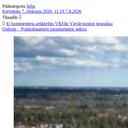
Pääkategoria
Infra
Kirjoitettu 7. elokuuta 2026, 11:19
7.8.2026
Tilaajille
Ei kommentteja
artikkeliin VRJ:lle Väyläviraston tieurakka
Oulusta – Poikkimaantien parantaminen jatkuu