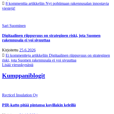
8 kommenttia
artikkeliin Nyt pohtimaan rakennusalan innostavia
viestejä!
Sari Suominen
Digitaalinen riippuvuus on strateginen riski, jota Suomen
rakennusala ei voi sivuuttaa
Kirjoitettu
25.6.2026
Ei kommentteja
artikkeliin Digitaalinen riippuvuus on strateginen
riski, jota Suomen rakennusala ei voi sivuuttaa
Lisää vieraskynästä
Kumppaniblogit
Recticel Insulation Oy
PIR-katto pitää pintansa kovillakin keleillä