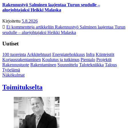
Rakennustyö Salminen laajentaa Turun seudulle –
aluejohtajaksi Heikki Malaska
Kirjoitettu
5.8.2026
Ei kommentteja
artikkeliin Rakennustyö Salminen laajentaa Turun
seudulle – aluejohtajaksi Heikki Malaska
Uutiset
100 tuoreinta
Arkkitehtuuri
Energiatehokkuus
Infra
Kiinteistöt
Korjausrakentaminen
Koulutus ja tutkimus
Pientalo
Projektit
Rakennustuote
Rakentaminen
Suunnittelu
Talotekniikka
Talous
Työelämä
Näkökulmat
Toimitukselta