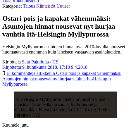
Tilaa Rakennuslehti
Kategoriat
Talous
Kiinteistöt
Uutiset
Ostari pois ja kapakat vähemmäksi:
Asuntojen hinnat nousevat nyt hurjaa
vauhtia Itä-Helsingin Myllypurossa
Helsingin Myllypuron asuntojen hinnat ovat 2010-luvulla nousseet
huomattavasti enemmän kuin läheisten vastaavien asuinalueiden.
Kirjoittaja
Satu Pajuriutta / HS
Kirjoitettu 9. huhtikuuta 2018, 17:18
9.4.2018
Ei kommentteja
artikkeliin Ostari pois ja kapakat vähemmäksi:
Asuntojen hinnat nousevat nyt hurjaa vauhtia Itä-Helsingin
Myllypurossa
Itä-Helsingin Myllypuron ilmettä on uusittu viime
vuosina. Tasanteella on sauna, kerhohuone ja
leikkipaikka. Kuva on vuodelta 2011. Kuva: Heidi
Piiroinen / HS
Kuuntele juttu