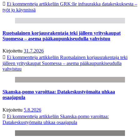
Ei kommentteja
artikkeliin GRK:lle infraurakka datakeskuksesta –
työt jo käynnissä
Ruotsalainen korjausrakentaja teki jälleen yrityskaupat
Suomessa – asema pääkaupunkiseudulla vahvistuu
Kirjoitettu
31.7.2026
Ei kommentteja
artikkeliin Ruotsalainen korjausrakentaja teki
jälleen yrityskaupat Suomessa – asema pääkaupunkiseudulla
vahvistuu
Skanska-pomo varoittaa: Datakeskustyömaita uhkaa
osaajapula
Kirjoitettu
5.8.2026
Ei kommentteja
artikkeliin Skanska-pomo varoittaa:
Datakeskustyömaita uhkaa osaajapula