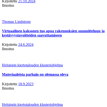
Kirjoitettu
21.10.2024
Ilmoitus
Thomas Lindstrom
Virtuaalinen kaksonen tuo apua rakennuksien suunnitteluun ja
kestävyystavoitteiden saavuttamiseen
Kirjoitettu
24.6.2024
Ilmoitus
Helsingin kiertotalouden klusteriohjelma
Materiaaleista parhain on olemassa oleva
Kirjoitettu
18.9.2023
Ilmoitus
Helsingin kiertotalouden klusteriohjelma