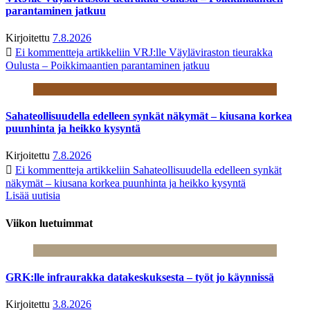
parantaminen jatkuu
Kirjoitettu
7.8.2026
Ei kommentteja
artikkeliin VRJ:lle Väyläviraston tieurakka
Oulusta – Poikkimaantien parantaminen jatkuu
Sahateollisuudella edelleen synkät näkymät – kiusana korkea
puunhinta ja heikko kysyntä
Kirjoitettu
7.8.2026
Ei kommentteja
artikkeliin Sahateollisuudella edelleen synkät
näkymät – kiusana korkea puunhinta ja heikko kysyntä
Lisää uutisia
Viikon luetuimmat
GRK:lle infraurakka datakeskuksesta – työt jo käynnissä
Kirjoitettu
3.8.2026