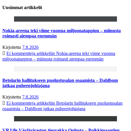
Uusimmat artikkelit
Nokia-areena teki viime vuonna miljoonatappion – miinusta
roimasti aiempaa enemmän
Kirjoitettu
7.8.2026
Ei kommentteja
artikkeliin Nokia-areena teki viime vuonna
miljoonatappion – miinusta roimasti aiempaa enemmän
Betolarin hallitukseen puolustusalan osaamista – Dahlbom
jatkaa puheenjohtajana
Kirjoitettu
7.8.2026
Ei kommentteja
artikkeliin Betolarin hallitukseen puolustusalan
osaamista – Dahlbom jatkaa puheenjohtajana
VRJ:lle Väyläviraston tieurakka Oulusta – Poikkimaantien