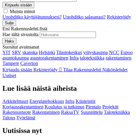
Kirjaudu sisään
Muista minut
Unohditko käyttäjätunnuksesi?
Unohditko salasanasi?
Rekisteröidy
Sulje
Etsi Rakennuslehti.fistä
Hae tältä sivustolta
Haku
Suositut avainsanat
YIT
SRV
skanska
Helsinki
Tilastokeskus
yrityskauppa
NCC
Espoo
asuntokauppa
asuntorakentaminen
Infra
talotekniikka
rakentaminen
Tampere
Caverion
Kirjaudu sisään
Rekisteröidy
Tilaa Rakennuslehti
Näköislehdet
Uutiset
Lue lisää näistä aiheista
Arkkitehtuuri
Energiatehokkuus
Infra
Kiinteistöt
Korjausrakentaminen
Koulutus ja tutkimus
Pientalo
Projektit
Rakennustuote
Rakentaminen
RaksaTV
Suunnittelu
Talotekniikka
Talous
Työelämä
Uutisissa nyt