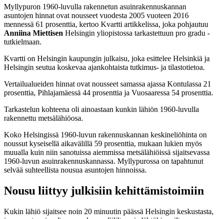
Myllypuron 1960-luvulla rakennetun asuinrakennuskannan
asuntojen hinnat ovat nousseet vuodesta 2005 vuoteen 2016
mennessä 61 prosenttia, kertoo Kvartti artikkelissa, joka pohjautuu
Anniina Miettisen
Helsingin yliopistossa tarkastettuun pro gradu -
tutkielmaan.
Kvartti on Helsingin kaupungin julkaisu, joka esittelee Helsinkiä ja
Helsingin seutua koskevaa ajankohtaista tutkimus- ja tilastotietoa.
Vertailualueiden hinnat ovat nousseet samassa ajassa Kontulassa 21
prosenttia, Pihlajamäessä 44 prosenttia ja Vuosaaressa 54 prosenttia.
Tarkastelun kohteena oli ainoastaan kunkin lähiön 1960-luvulla
rakennettu metsälähiöosa.
Koko Helsingissä 1960-luvun rakennuskannan keskineliöhinta on
noussut kyseisellä aikavälillä 59 prosenttia, mukaan lukien myös
muualla kuin niin sanotuissa aiemmissa metsälähiöissä sijaitsevassa
1960-luvun asuinrakennuskannassa. Myllypurossa on tapahtunut
selvää suhteellista nousua asuntojen hinnoissa.
Nousu liittyy julkisiin kehittämistoimiin
Kukin lähiö sijaitsee noin 20 minuutin päässä Helsingin keskustasta,