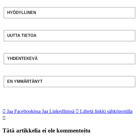
HYÖDYLLINEN
UUTTA TIETOA
YHDENTEKEVÄ
EN YMMÄRTÄNYT
Jaa Facebookissa
Jaa LinkedInissä
Lähetä linkki sähköpostilla
Tätä artikkelia ei ole kommentoitu