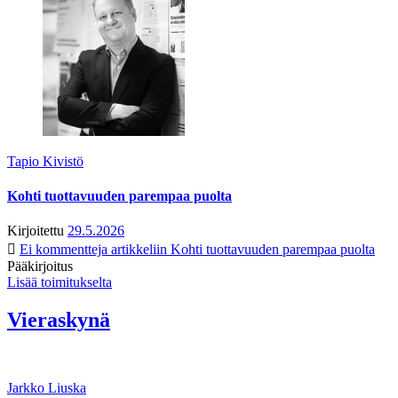
Tapio Kivistö
Kohti tuottavuuden parempaa puolta
Kirjoitettu
29.5.2026
Ei kommentteja
artikkeliin Kohti tuottavuuden parempaa puolta
Pääkirjoitus
Lisää toimitukselta
Vieraskynä
Jarkko Liuska