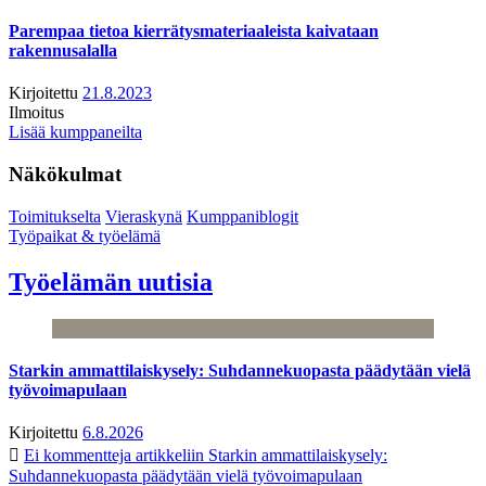
Parempaa tietoa kierrätysmateriaaleista kaivataan
rakennusalalla
Kirjoitettu
21.8.2023
Ilmoitus
Lisää kumppaneilta
Näkökulmat
Toimitukselta
Vieraskynä
Kumppaniblogit
Työpaikat & työelämä
Työelämän uutisia
Starkin ammattilaiskysely: Suhdannekuopasta päädytään vielä
työvoimapulaan
Kirjoitettu
6.8.2026
Ei kommentteja
artikkeliin Starkin ammattilaiskysely:
Suhdannekuopasta päädytään vielä työvoimapulaan