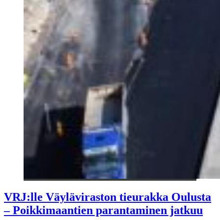
VRJ:lle Väyläviraston tieurakka Oulusta
– Poikkimaantien parantaminen jatkuu