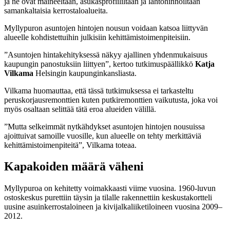
ja ne ovat maineeltaan, asukasprofiililtaan ja lähtöhinnoiltaan
samankaltaisia kerrostaloalueita.
Myllypuron asuntojen hintojen nousun voidaan katsoa liittyvän
alueelle kohdistettuihin julkisiin kehittämistoimenpiteisiin.
”Asuntojen hintakehityksessä näkyy ajallinen yhdenmukaisuus
kaupungin panostuksiin liittyen”, kertoo tutkimuspäällikkö
Katja
Vilkama
Helsingin kaupunginkansliasta.
Vilkama huomauttaa, että tässä tutkimuksessa ei tarkasteltu
peruskorjausremonttien kuten putkiremonttien vaikutusta, joka voi
myös osaltaan selittää tätä eroa alueiden välillä.
”Mutta selkeimmät nytkähdykset asuntojen hintojen nousuissa
ajoittuivat samoille vuosille, kun alueelle on tehty merkittäviä
kehittämistoimenpiteitä”, Vilkama toteaa.
Kapakoiden määrä väheni
Myllypuroa on kehitetty voimakkaasti viime vuosina. 1960-luvun
ostoskeskus purettiin täysin ja tilalle rakennettiin keskustakortteli
uusine asuinkerrostaloineen ja kivijalkaliiketiloineen vuosina 2009–
2012.