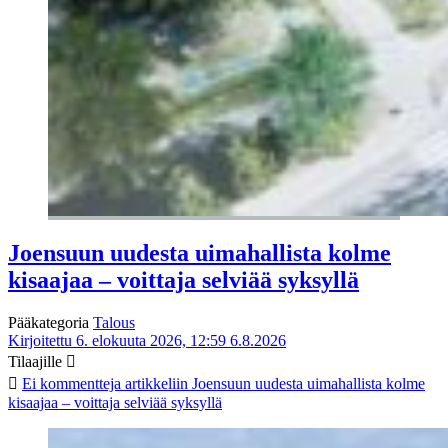
Joensuun uudesta uimahallista kolme
kisaajaa – voittaja selviää syksyllä
Pääkategoria
Talous
Kirjoitettu 6. elokuuta 2026, 12:59
6.8.2026
Tilaajille
Ei kommentteja
artikkeliin Joensuun uudesta uimahallista kolme
kisaajaa – voittaja selviää syksyllä