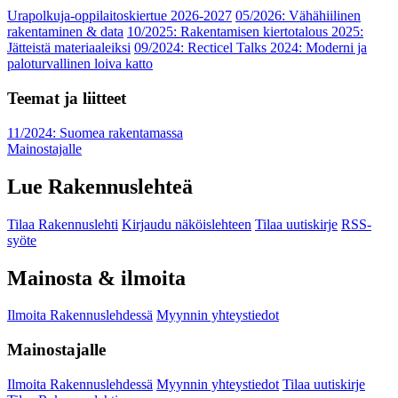
Urapolkuja-oppilaitoskiertue 2026-2027
05/2026: Vähähiilinen
rakentaminen & data
10/2025: Rakentamisen kiertotalous 2025:
Jätteistä materiaaleiksi
09/2024: Recticel Talks 2024: Moderni ja
paloturvallinen loiva katto
Teemat ja liitteet
11/2024: Suomea rakentamassa
Mainostajalle
Lue Rakennuslehteä
Tilaa Rakennuslehti
Kirjaudu näköislehteen
Tilaa uutiskirje
RSS-
syöte
Mainosta & ilmoita
Ilmoita Rakennuslehdessä
Myynnin yhteystiedot
Mainostajalle
Ilmoita Rakennuslehdessä
Myynnin yhteystiedot
Tilaa uutiskirje