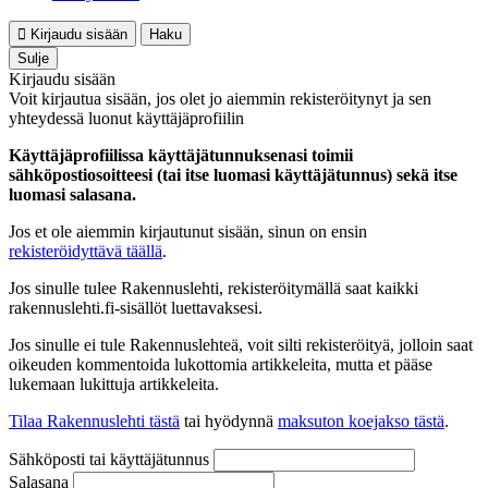
Kirjaudu sisään
Haku
Sulje
Kirjaudu sisään
Voit kirjautua sisään, jos olet jo aiemmin rekisteröitynyt ja sen
yhteydessä luonut käyttäjäprofiilin
Käyttäjäprofiilissa käyttäjätunnuksenasi toimii
sähköpostiosoitteesi (tai itse luomasi käyttäjätunnus) sekä itse
luomasi salasana.
Jos et ole aiemmin kirjautunut sisään, sinun on ensin
rekisteröidyttävä täällä
.
Jos sinulle tulee Rakennuslehti, rekisteröitymällä saat kaikki
rakennuslehti.fi-sisällöt luettavaksesi.
Jos sinulle ei tule Rakennuslehteä, voit silti rekisteröityä, jolloin saat
oikeuden kommentoida lukottomia artikkeleita, mutta et pääse
lukemaan lukittuja artikkeleita.
Tilaa Rakennuslehti tästä
tai hyödynnä
maksuton koejakso tästä
.
Sähköposti tai käyttäjätunnus
Salasana