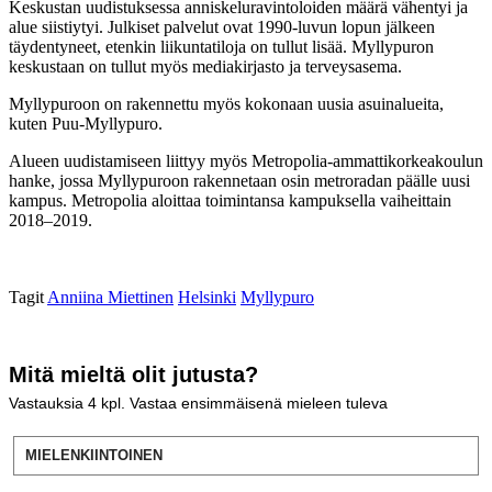
Keskustan uudistuksessa anniskeluravintoloiden määrä vähentyi ja
alue siistiytyi. Julkiset palvelut ovat 1990-luvun lopun jälkeen
täydentyneet, etenkin liikuntatiloja on tullut lisää. Myllypuron
keskustaan on tullut myös mediakirjasto ja terveysasema.
Myllypuroon on rakennettu myös kokonaan uusia asuinalueita,
kuten Puu-Myllypuro.
Alueen uudistamiseen liittyy myös Metropolia-ammattikorkeakoulun
hanke, jossa Myllypuroon rakennetaan osin metroradan päälle uusi
kampus. Metropolia aloittaa toimintansa kampuksella vaiheittain
2018–2019.
Tagit
Anniina Miettinen
Helsinki
Myllypuro
Mitä mieltä olit jutusta?
Vastauksia
4
kpl. Vastaa ensimmäisenä mieleen tuleva
MIELENKIINTOINEN