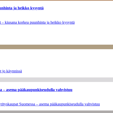
unhinta ja heikko kysyntä
ät – kiusana korkea puunhinta ja heikko kysyntä
t jo käynnissä
ssa – asema pääkaupunkiseudulla vahvistuu
en yrityskaupat Suomessa – asema pääkaupunkiseudulla vahvistuu