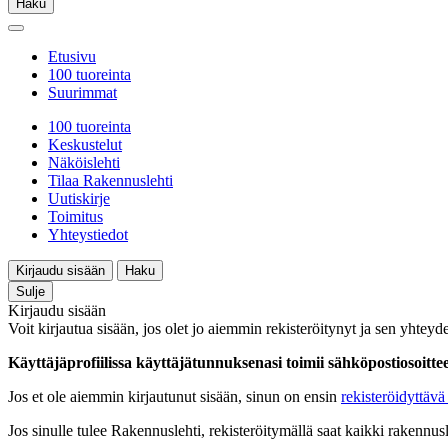
Haku
Etusivu
100 tuoreinta
Suurimmat
100 tuoreinta
Keskustelut
Näköislehti
Tilaa Rakennuslehti
Uutiskirje
Toimitus
Yhteystiedot
Kirjaudu sisään
Haku
Sulje
Kirjaudu sisään
Voit kirjautua sisään, jos olet jo aiemmin rekisteröitynyt ja sen yhteyde
Käyttäjäprofiilissa käyttäjätunnuksenasi toimii sähköpostiosoittees
Jos et ole aiemmin kirjautunut sisään, sinun on ensin
rekisteröidyttävä 
Jos sinulle tulee Rakennuslehti, rekisteröitymällä saat kaikki rakennusle