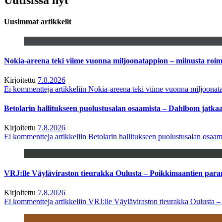
Uusimmat artikkelit
Nokia-areena teki viime vuonna miljoonatappion – miinusta ro
Kirjoitettu
7.8.2026
Ei kommentteja
artikkeliin Nokia-areena teki viime vuonna miljoona
Betolarin hallitukseen puolustusalan osaamista – Dahlbom jatk
Kirjoitettu
7.8.2026
Ei kommentteja
artikkeliin Betolarin hallitukseen puolustusalan osa
VRJ:lle Väyläviraston tieurakka Oulusta – Poikkimaantien par
Kirjoitettu
7.8.2026
Ei kommentteja
artikkeliin VRJ:lle Väyläviraston tieurakka Oulusta 