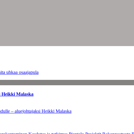
ita uhkaa osaajapula
i Heikki Malaska
dulle – aluejohtajaksi Heikki Malaska