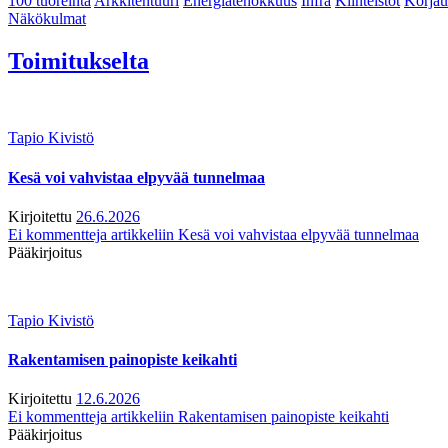
100 tuoreinta
Arkkitehtuuri
Energiatehokkuus
Infra
Kiinteistöt
Korjau
Näkökulmat
Toimitukselta
Tapio Kivistö
Kesä voi vahvistaa elpyvää tunnelmaa
Kirjoitettu
26.6.2026
Ei kommentteja
artikkeliin Kesä voi vahvistaa elpyvää tunnelmaa
Pääkirjoitus
Tapio Kivistö
Rakentamisen painopiste keikahti
Kirjoitettu
12.6.2026
Ei kommentteja
artikkeliin Rakentamisen painopiste keikahti
Pääkirjoitus