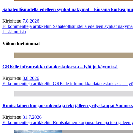
Sahateollisuudella edelleen synkät näkymät – kiusana korkea pu
Kirjoitettu
7.8.2026
Ei kommentteja
artikkeliin Sahateollisuudella edelleen synkät näkym
Lisää uutisia
Viikon luetuimmat
GRK:lle infraurakka datakeskuksesta – työt jo käynnissä
Kirjoitettu
3.8.2026
Ei kommentteja
artikkeliin GRK:lle infraurakka datakeskuksesta – työ
Ruotsalainen korjausrakentaja teki jälleen yrityskaupat Suome
Kirjoitettu
31.7.2026
Ei kommentteja
artikkeliin Ruotsalainen korjausrakentaja teki jälle