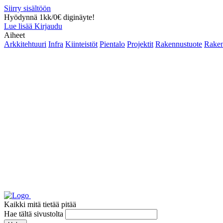
Siirry sisältöön
Hyödynnä 1kk/0€ diginäyte!
Lue lisää
Kirjaudu
Aiheet
Arkkitehtuuri
Infra
Kiinteistöt
Pientalo
Projektit
Rakennustuote
Raken
Kaikki mitä tietää pitää
Hae tältä sivustolta