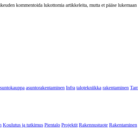
at oikeuden kommentoida lukottomia artikkeleita, mutta et pääse lukemaan l
asuntokauppa
asuntorakentaminen
Infra
talotekniikka
rakentaminen
Tam
n
Koulutus ja tutkimus
Pientalo
Projektit
Rakennustuote
Rakentaminen