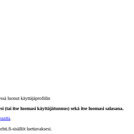
ssä luonut käyttäjäprofiilin
i (tai itse luomasi käyttäjätunnus) sekä itse luomasi salasana.
täällä
.
hti.fi-sisällöt luettavaksesi.