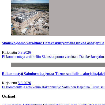
Skanska-pomo varoittaa: Datakeskustyömaita uhkaa osaajapula
Kirjoitettu
5.8.2026
Ei kommentteja
artikkeliin Skanska-pomo varoittaa: Datakeskustyöma
Rakennustyö Salminen laajentaa Turun seudulle – aluejohtajaks
Kirjoitettu
5.8.2026
Ei kommentteja
artikkeliin Rakennustyö Salminen laajentaa Turun seu
Uutiset