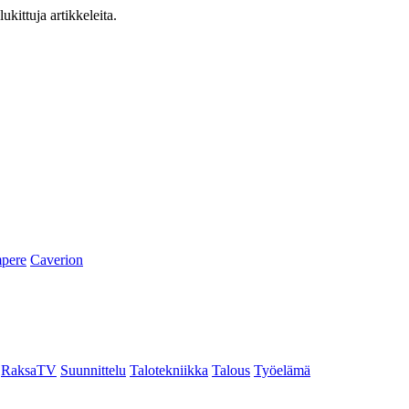
ukittuja artikkeleita.
pere
Caverion
RaksaTV
Suunnittelu
Talotekniikka
Talous
Työelämä