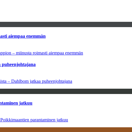
imasti aiempaa enemmän
tappion – miinusta roimasti aiempaa enemmän
aa puheenjohtajana
amista – Dahlbom jatkaa puheenjohtajana
antaminen jatkuu
– Poikkimaantien parantaminen jatkuu