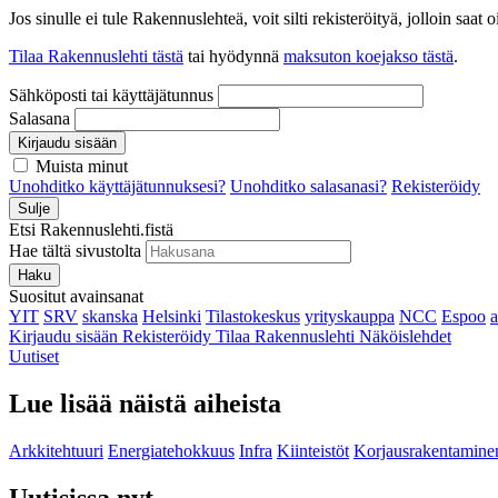
Jos sinulle ei tule Rakennuslehteä, voit silti rekisteröityä, jolloin sa
Tilaa Rakennuslehti tästä
tai hyödynnä
maksuton koejakso tästä
.
Sähköposti tai käyttäjätunnus
Salasana
Kirjaudu sisään
Muista minut
Unohditko käyttäjätunnuksesi?
Unohditko salasanasi?
Rekisteröidy
Sulje
Etsi Rakennuslehti.fistä
Hae tältä sivustolta
Haku
Suositut avainsanat
YIT
SRV
skanska
Helsinki
Tilastokeskus
yrityskauppa
NCC
Espoo
Kirjaudu sisään
Rekisteröidy
Tilaa Rakennuslehti
Näköislehdet
Uutiset
Lue lisää näistä aiheista
Arkkitehtuuri
Energiatehokkuus
Infra
Kiinteistöt
Korjausrakentamine
Uutisissa nyt