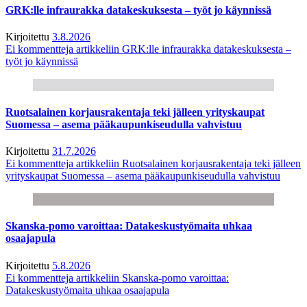
GRK:lle infraurakka datakeskuksesta – työt jo käynnissä
Kirjoitettu
3.8.2026
Ei kommentteja
artikkeliin GRK:lle infraurakka datakeskuksesta –
työt jo käynnissä
Ruotsalainen korjausrakentaja teki jälleen yrityskaupat
Suomessa – asema pääkaupunkiseudulla vahvistuu
Kirjoitettu
31.7.2026
Ei kommentteja
artikkeliin Ruotsalainen korjausrakentaja teki jälleen
yrityskaupat Suomessa – asema pääkaupunkiseudulla vahvistuu
Skanska-pomo varoittaa: Datakeskustyömaita uhkaa
osaajapula
Kirjoitettu
5.8.2026
Ei kommentteja
artikkeliin Skanska-pomo varoittaa:
Datakeskustyömaita uhkaa osaajapula