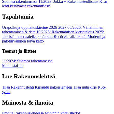
Suomea rakentamassa
11/2023: Jokka − Rakennusteollisuus RT:n
lehti kestävästä rakentamisesta
Tapahtumia
Urapolkuja-oppilaitoskiertue 2026-2027
05/2026: Vähähiilinen
rakentaminen & data
10/2025: Rakentamisen kiertotalous 2025:
Jätteistä materiaaleiksi
09/2024: Recticel Talks 2024: Moderni ja
paloturvallinen loiva katto
Teemat ja liitteet
11/2024: Suomea rakentamassa
Mainostajalle
Lue Rakennuslehteä
Tilaa Rakennuslehti
Kirjaudu näköislehteen
Tilaa uutiskirje
RSS-
syöte
Mainosta & ilmoita
Ilmoita Rakennuslehdessä
Myynnin yhteystiedot