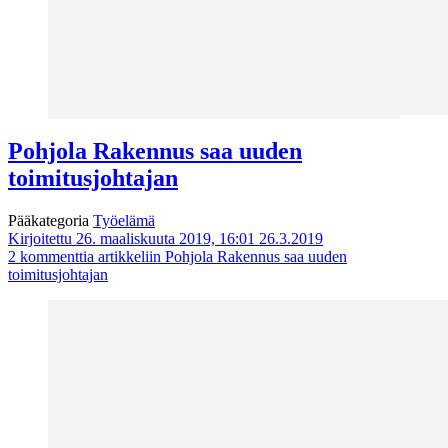
Pohjola Rakennus saa uuden
toimitusjohtajan
Pääkategoria
Työelämä
Kirjoitettu 26. maaliskuuta 2019, 16:01
26.3.2019
2 kommenttia
artikkeliin Pohjola Rakennus saa uuden
toimitusjohtajan