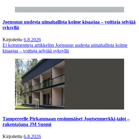
Joensuun uudesta uimahallista kolme kisaajaa – voittaja selviää
syksyllä
Kirjoitettu
6.8.2026
Ei kommentteja
artikkeliin Joensuun uudesta uimahallista kolme
kisaajaa – voittaja selviää syksyllä
Tampereelle Pirkanmaan ensimmäiset Joutsenmerkki-talot –
rakentajana JM Suomi
Kirjoitettu
6.8.2026