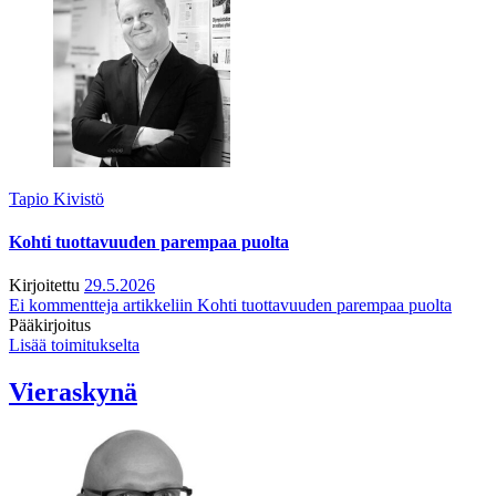
Tapio Kivistö
Kohti tuottavuuden parempaa puolta
Kirjoitettu
29.5.2026
Ei kommentteja
artikkeliin Kohti tuottavuuden parempaa puolta
Pääkirjoitus
Lisää toimitukselta
Vieraskynä