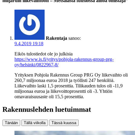
miljardin liikevaihtoon – Metsälästä fuusiossa ainoa omistaja”
Rakentaja
sanoo:
9.4.2019 19:18
Eikös tulostiedot ole jo julkisia
https://www.is.fi/yritys/pohjola-rakennus-group-prg-
oy/helsinki/0822967-8/
Yrityksen Pohjola Rakennus Group PRG Oy liikevaihto oli
260,7 miljoonaa euroa 2018 ja työllisti 247 henkilöä.
Liikevaihto laski 1,5 prosenttia. Tilikauden tulos oli -11,9
miljoonaa euroa ja liikevoittoprosentti oli -3. Yhtiön
omavaraisuusaste oli 15,5 prosenttia.
Rakennuslehden luetuimmat
Tänään
Tällä viikolla
Tässä kuussa