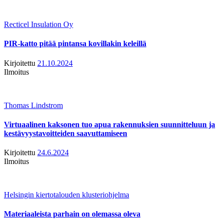
Recticel Insulation Oy
PIR-katto pitää pintansa kovillakin keleillä
Kirjoitettu
21.10.2024
Ilmoitus
Thomas Lindstrom
Virtuaalinen kaksonen tuo apua rakennuksien suunnitteluun ja
kestävyystavoitteiden saavuttamiseen
Kirjoitettu
24.6.2024
Ilmoitus
Helsingin kiertotalouden klusteriohjelma
Materiaaleista parhain on olemassa oleva