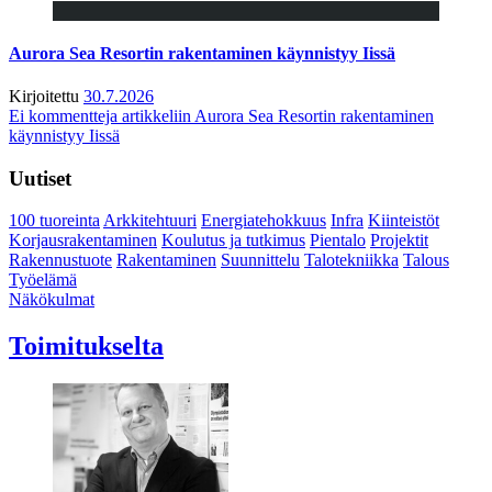
Aurora Sea Resortin rakentaminen käynnistyy Iissä
Kirjoitettu
30.7.2026
Ei kommentteja
artikkeliin Aurora Sea Resortin rakentaminen
käynnistyy Iissä
Uutiset
100 tuoreinta
Arkkitehtuuri
Energiatehokkuus
Infra
Kiinteistöt
Korjausrakentaminen
Koulutus ja tutkimus
Pientalo
Projektit
Rakennustuote
Rakentaminen
Suunnittelu
Talotekniikka
Talous
Työelämä
Näkökulmat
Toimitukselta