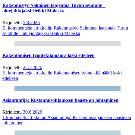
Rakennustyö Salminen laajentaa Turun seudulle –
aluejohtajaksi Heikki Malaska
Kirjoitettu
5.8.2026
Ei kommentteja
artikkeliin Rakennustyö Salminen laajentaa Turun
seudulle – aluejohtajaksi Heikki Malaska
Rakentamisen työntekijämäärä laski edelleen
Kirjoitettu
22.7.2026
Ei kommentteja
artikkeliin Rakentamisen työntekijämäärä laski
edelleen
Asiantuntija: Kustannusohjauksen haaste on johtaminen
Kirjoitettu
30.6.2026
1 kommentti
artikkeliin Asiantuntija: Kustannusohjauksen haaste on
johtaminen