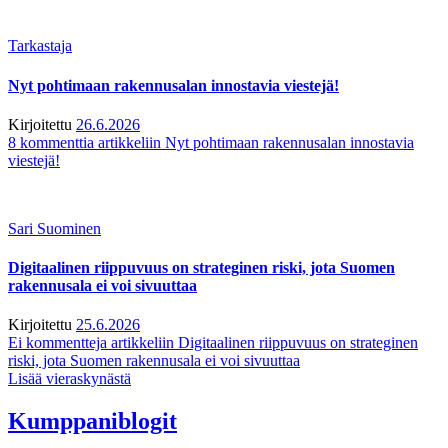
Tarkastaja
Nyt pohtimaan rakennusalan innostavia viestejä!
Kirjoitettu
26.6.2026
8 kommenttia
artikkeliin Nyt pohtimaan rakennusalan innostavia
viestejä!
Sari Suominen
Digitaalinen riippuvuus on strateginen riski, jota Suomen
rakennusala ei voi sivuuttaa
Kirjoitettu
25.6.2026
Ei kommentteja
artikkeliin Digitaalinen riippuvuus on strateginen
riski, jota Suomen rakennusala ei voi sivuuttaa
Lisää vieraskynästä
Kumppaniblogit