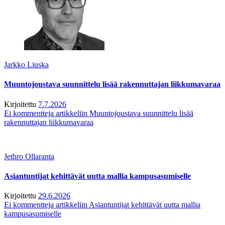
Jarkko Liuska
Muuntojoustava suunnittelu lisää rakennuttajan liikkumavaraa
Kirjoitettu
7.7.2026
Ei kommentteja
artikkeliin Muuntojoustava suunnittelu lisää
rakennuttajan liikkumavaraa
Jethro Ollaranta
Asiantuntijat kehittävät uutta mallia kampusasumiselle
Kirjoitettu
29.6.2026
Ei kommentteja
artikkeliin Asiantuntijat kehittävät uutta mallia
kampusasumiselle