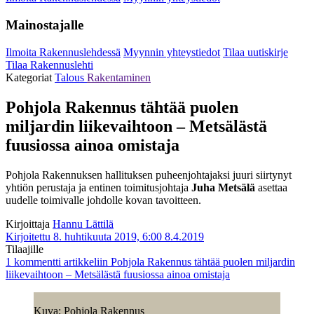
Mainostajalle
Ilmoita Rakennuslehdessä
Myynnin yhteystiedot
Tilaa uutiskirje
Tilaa Rakennuslehti
Kategoriat
Talous
Rakentaminen
Pohjola Rakennus tähtää puolen
miljardin liikevaihtoon – Metsälästä
fuusiossa ainoa omistaja
Pohjola Rakennuksen hallituksen puheenjohtajaksi juuri siirtynyt
yhtiön perustaja ja entinen toimitusjohtaja
Juha Metsälä
asettaa
uudelle toimivalle johdolle kovan tavoitteen.
Kirjoittaja
Hannu Lättilä
Kirjoitettu 8. huhtikuuta 2019, 6:00
8.4.2019
Tilaajille
1 kommentti
artikkeliin Pohjola Rakennus tähtää puolen miljardin
liikevaihtoon – Metsälästä fuusiossa ainoa omistaja
Kuva: Pohjola Rakennus