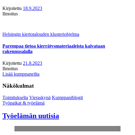
Kirjoitettu
18.9.2023
Ilmoitus
Helsingin kiertotalouden klusteriohjelma
Parempaa tietoa kierrätysmateriaaleista kaivataan
rakennusalalla
Kirjoitettu
21.8.2023
Ilmoitus
Lisää kumppaneilta
Näkökulmat
Toimitukselta
Vieraskynä
Kumppaniblogit
Työpaikat & työelämä
Työelämän uutisia