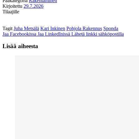
Pääkategoria
Rakentaminen
Kirjoitettu
29.7.2026
Tilaajille
Tagit
Juha Metsälä
Kari Inkinen
Pohjola Rakennus
Sponda
Jaa Facebookissa
Jaa LinkedInissä
Lähetä linkki sähköpostilla
Lisää aiheesta