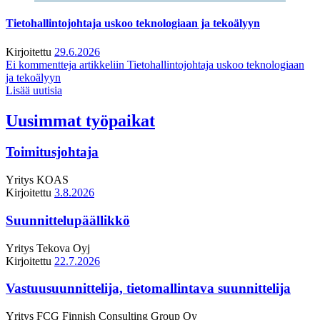
Tietohallintojohtaja uskoo teknologiaan ja tekoälyyn
Kirjoitettu
29.6.2026
Ei kommentteja
artikkeliin Tietohallintojohtaja uskoo teknologiaan
ja tekoälyyn
Lisää uutisia
Uusimmat työpaikat
Toimitusjohtaja
Yritys
KOAS
Kirjoitettu
3.8.2026
Suunnittelupäällikkö
Yritys
Tekova Oyj
Kirjoitettu
22.7.2026
Vastuusuunnittelija, tietomallintava suunnittelija
Yritys
FCG Finnish Consulting Group Oy