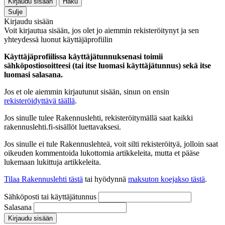
Kirjaudu sisään
Haku
Sulje
Kirjaudu sisään
Voit kirjautua sisään, jos olet jo aiemmin rekisteröitynyt ja sen
yhteydessä luonut käyttäjäprofiilin
Käyttäjäprofiilissa käyttäjätunnuksenasi toimii
sähköpostiosoitteesi (tai itse luomasi käyttäjätunnus) sekä itse
luomasi salasana.
Jos et ole aiemmin kirjautunut sisään, sinun on ensin
rekisteröidyttävä täällä
.
Jos sinulle tulee Rakennuslehti, rekisteröitymällä saat kaikki
rakennuslehti.fi-sisällöt luettavaksesi.
Jos sinulle ei tule Rakennuslehteä, voit silti rekisteröityä, jolloin saat
oikeuden kommentoida lukottomia artikkeleita, mutta et pääse
lukemaan lukittuja artikkeleita.
Tilaa Rakennuslehti tästä
tai hyödynnä
maksuton koejakso tästä
.
Sähköposti tai käyttäjätunnus
Salasana
Kirjaudu sisään