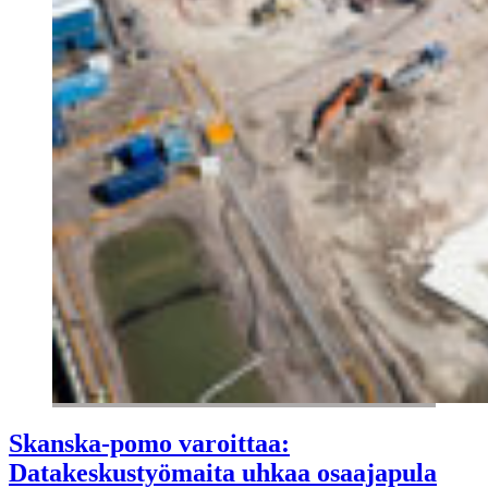
Skanska-pomo varoittaa:
Datakeskustyömaita uhkaa osaajapula