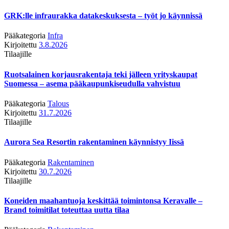
GRK:lle infraurakka datakeskuksesta – työt jo käynnissä
Pääkategoria
Infra
Kirjoitettu
3.8.2026
Tilaajille
Ruotsalainen korjausrakentaja teki jälleen yrityskaupat
Suomessa – asema pääkaupunkiseudulla vahvistuu
Pääkategoria
Talous
Kirjoitettu
31.7.2026
Tilaajille
Aurora Sea Resortin rakentaminen käynnistyy Iissä
Pääkategoria
Rakentaminen
Kirjoitettu
30.7.2026
Tilaajille
Koneiden maahantuoja keskittää toimintonsa Keravalle –
Brand toimitilat toteuttaa uutta tilaa