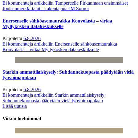
Ei kommentteja
artikkeliin Tampereelle Pirkanmaan ensimmäiset
Joutsenmerkki-talot – rakentajana JM Suomi
Enersenselle sähköasemaurakka Kouvolasta – virtaa
Myllykosken datakeskukselle
Kirjoitettu
6.8.2026
Ei kommentteja
artikkeliin Enersenselle sähköasemaurakka
Kouvolasta – virtaa Myllykosken datakeskukselle
Starkin ammattilaiskysely: Suhdannekuopasta päädytään vielä
työvoimapulaan
Kirjoitettu
6.8.2026
Ei kommentteja
artikkeliin Starkin ammattilaiskysely:
Suhdannekuopasta päädytään vielä työvoimapulaan
Lisää uutisia
Viikon luetuimmat