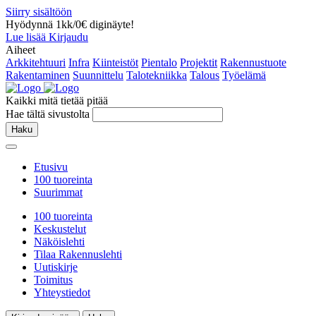
Siirry sisältöön
Hyödynnä 1kk/0€ diginäyte!
Lue lisää
Kirjaudu
Aiheet
Arkkitehtuuri
Infra
Kiinteistöt
Pientalo
Projektit
Rakennustuote
Rakentaminen
Suunnittelu
Talotekniikka
Talous
Työelämä
Kaikki mitä tietää pitää
Hae tältä sivustolta
Haku
Etusivu
100 tuoreinta
Suurimmat
100 tuoreinta
Keskustelut
Näköislehti
Tilaa Rakennuslehti
Uutiskirje
Toimitus
Yhteystiedot