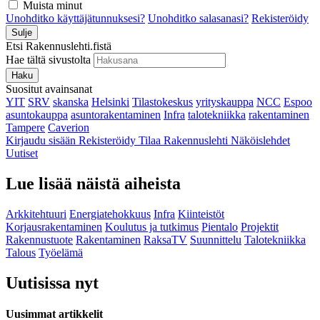
Muista minut
Unohditko käyttäjätunnuksesi?
Unohditko salasanasi?
Rekisteröidy
Sulje
Etsi Rakennuslehti.fistä
Hae tältä sivustolta
Haku
Suositut avainsanat
YIT
SRV
skanska
Helsinki
Tilastokeskus
yrityskauppa
NCC
Espoo
asuntokauppa
asuntorakentaminen
Infra
talotekniikka
rakentaminen
Tampere
Caverion
Kirjaudu sisään
Rekisteröidy
Tilaa Rakennuslehti
Näköislehdet
Uutiset
Lue lisää näistä aiheista
Arkkitehtuuri
Energiatehokkuus
Infra
Kiinteistöt
Korjausrakentaminen
Koulutus ja tutkimus
Pientalo
Projektit
Rakennustuote
Rakentaminen
RaksaTV
Suunnittelu
Talotekniikka
Talous
Työelämä
Uutisissa nyt
Uusimmat artikkelit