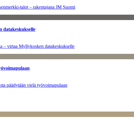
senmerkki-talot – rakentajana JM Suomi
n datakeskukselle
a – virtaa Myllykosken datakeskukselle
työvoimapulaan
asta päädytään vielä työvoimapulaan