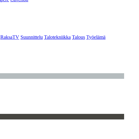
RaksaTV
Suunnittelu
Talotekniikka
Talous
Työelämä