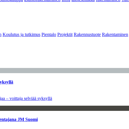
n
Koulutus ja tutkimus
Pientalo
Projektit
Rakennustuote
Rakentaminen
yksyllä
aa – voittaja selviää syksyllä
kentajana JM Suomi