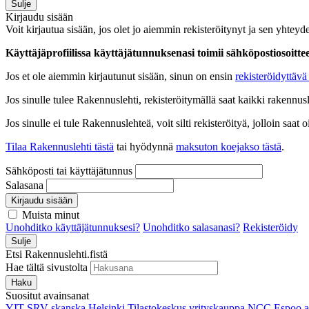
Sulje
Kirjaudu sisään
Voit kirjautua sisään, jos olet jo aiemmin rekisteröitynyt ja sen yhteyde
Käyttäjäprofiilissa käyttäjätunnuksenasi toimii sähköpostiosoittees
Jos et ole aiemmin kirjautunut sisään, sinun on ensin
rekisteröidyttävä 
Jos sinulle tulee Rakennuslehti, rekisteröitymällä saat kaikki rakennusle
Jos sinulle ei tule Rakennuslehteä, voit silti rekisteröityä, jolloin sa
Tilaa Rakennuslehti tästä
tai hyödynnä
maksuton koejakso tästä
.
Sähköposti tai käyttäjätunnus
Salasana
Kirjaudu sisään
Muista minut
Unohditko käyttäjätunnuksesi?
Unohditko salasanasi?
Rekisteröidy
Sulje
Etsi Rakennuslehti.fistä
Hae tältä sivustolta
Haku
Suositut avainsanat
YIT
SRV
skanska
Helsinki
Tilastokeskus
yrityskauppa
NCC
Espoo