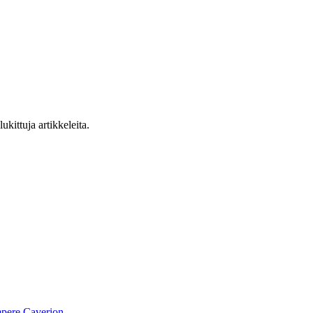
ukittuja artikkeleita.
pere
Caverion