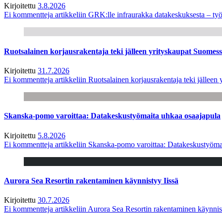
Kirjoitettu
3.8.2026
Ei kommentteja
artikkeliin GRK:lle infraurakka datakeskuksesta – työ
Ruotsalainen korjausrakentaja teki jälleen yrityskaupat Suome
Kirjoitettu
31.7.2026
Ei kommentteja
artikkeliin Ruotsalainen korjausrakentaja teki jälle
Skanska-pomo varoittaa: Datakeskustyömaita uhkaa osaajapula
Kirjoitettu
5.8.2026
Ei kommentteja
artikkeliin Skanska-pomo varoittaa: Datakeskustyöma
Aurora Sea Resortin rakentaminen käynnistyy Iissä
Kirjoitettu
30.7.2026
Ei kommentteja
artikkeliin Aurora Sea Resortin rakentaminen käynnis