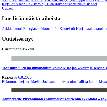
Kirjaudu sisään
Rekisteröidy
Tilaa Rakennuslehti
Näköislehdet
Uutiset
Lue lisää näistä aiheista
Arkkitehtuuri
Energiatehokkuus
Infra
Kiinteistöt
Korjausrakentamine
Uutisissa nyt
Uusimmat artikkelit
Joensuun uudesta uimahallista kolme kisaajaa – voittaja selviää s
Kirjoitettu
6.8.2026
Ei kommentteja
artikkeliin Joensuun uudesta uimahallista kolme kisaaj
Tampereelle Pirkanmaan ensimmäiset Joutsenmerkki-talot – ra