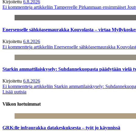
Kirjoitettu
6.8.2026
Ei kommentteja
artikkeliin Tampereelle Pirkanmaan ensimmäiset Jout
Enersenselle sähköasemaurakka Kouvolasta – virtaa Myllykoske
Kirjoitettu
6.8.2026
Ei kommentteja
artikkeliin Enersenselle sähköasemaurakka Kouvolast
Starkin ammattilaiskysely: Suhdannekuopasta päädytään vielä 
Kirjoitettu
6.8.2026
Ei kommentteja
artikkeliin Starkin ammattilaiskysely: Suhdannekuop
Lisää uutisia
Viikon luetuimmat
GRK:lle infraurakka datakeskuksesta – työt jo käynnissä