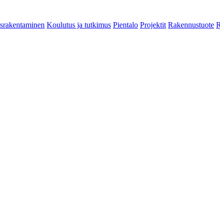
srakentaminen
Koulutus ja tutkimus
Pientalo
Projektit
Rakennustuote
R