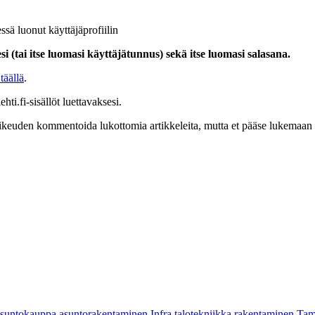
ssä luonut käyttäjäprofiilin
i (tai itse luomasi käyttäjätunnus) sekä itse luomasi salasana.
täällä
.
hti.fi-sisällöt luettavaksesi.
at oikeuden kommentoida lukottomia artikkeleita, mutta et pääse lukemaan l
asuntokauppa
asuntorakentaminen
Infra
talotekniikka
rakentaminen
Tam