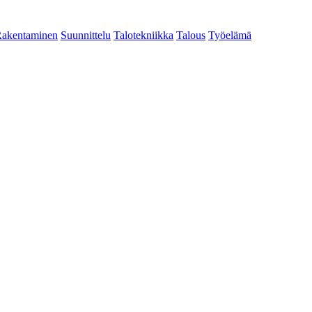
akentaminen
Suunnittelu
Talotekniikka
Talous
Työelämä