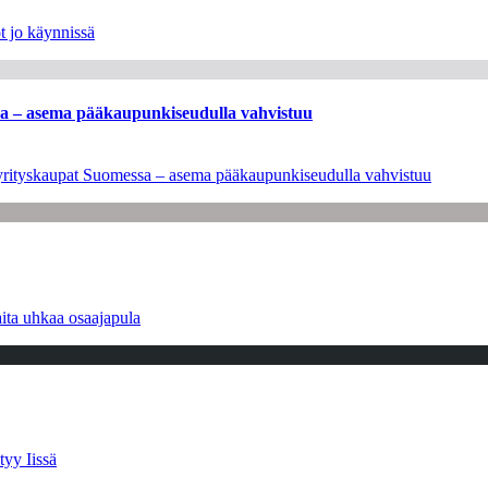
t jo käynnissä
ssa – asema pääkaupunkiseudulla vahvistuu
en yrityskaupat Suomessa – asema pääkaupunkiseudulla vahvistuu
ita uhkaa osaajapula
tyy Iissä