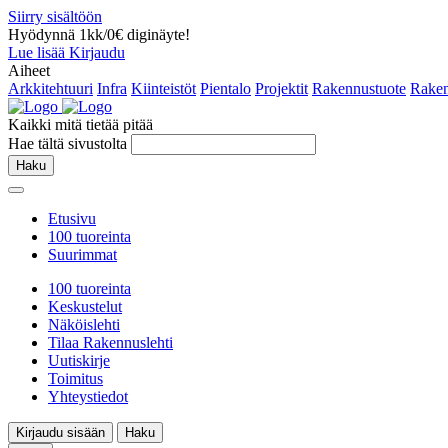
Siirry sisältöön
Hyödynnä 1kk/0€ diginäyte!
Lue lisää
Kirjaudu
Aiheet
Arkkitehtuuri
Infra
Kiinteistöt
Pientalo
Projektit
Rakennustuote
Raken
Kaikki mitä tietää pitää
Hae tältä sivustolta
Haku
Etusivu
100 tuoreinta
Suurimmat
100 tuoreinta
Keskustelut
Näköislehti
Tilaa Rakennuslehti
Uutiskirje
Toimitus
Yhteystiedot
Kirjaudu sisään
Haku