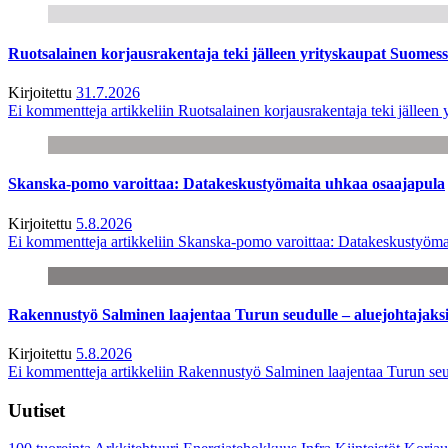
Ruotsalainen korjausrakentaja teki jälleen yrityskaupat Suome
Kirjoitettu
31.7.2026
Ei kommentteja
artikkeliin Ruotsalainen korjausrakentaja teki jälle
Skanska-pomo varoittaa: Datakeskustyömaita uhkaa osaajapula
Kirjoitettu
5.8.2026
Ei kommentteja
artikkeliin Skanska-pomo varoittaa: Datakeskustyöma
Rakennustyö Salminen laajentaa Turun seudulle – aluejohtajaks
Kirjoitettu
5.8.2026
Ei kommentteja
artikkeliin Rakennustyö Salminen laajentaa Turun seu
Uutiset