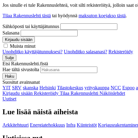
Jos sinulle ei tule Rakennuslehteä, voit silti rekisteröityä, jolloin sa
Tilaa Rakennuslehti tästä
tai hyödynnä
maksuton koejakso tästä
.
Sähköposti tai käyttäjätunnus
Salasana
Kirjaudu sisään
Muista minut
Unohditko käyttäjätunnuksesi?
Unohditko salasanasi?
Rekisteröidy
Sulje
Etsi Rakennuslehti.fistä
Hae tältä sivustolta
Haku
Suositut avainsanat
YIT
SRV
skanska
Helsinki
Tilastokeskus
yrityskauppa
NCC
Espoo
Kirjaudu sisään
Rekisteröidy
Tilaa Rakennuslehti
Näköislehdet
Uutiset
Lue lisää näistä aiheista
Arkkitehtuuri
Energiatehokkuus
Infra
Kiinteistöt
Korjausrakentamine
Uutisissa nyt