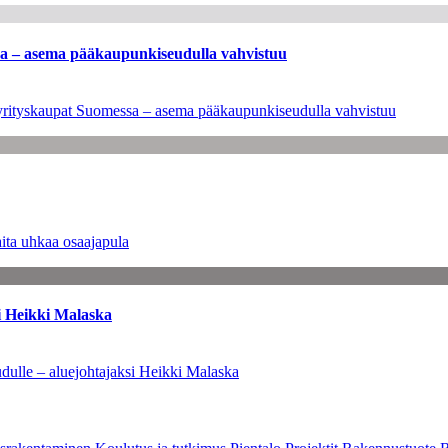
ssa – asema pääkaupunkiseudulla vahvistuu
en yrityskaupat Suomessa – asema pääkaupunkiseudulla vahvistuu
ita uhkaa osaajapula
i Heikki Malaska
dulle – aluejohtajaksi Heikki Malaska