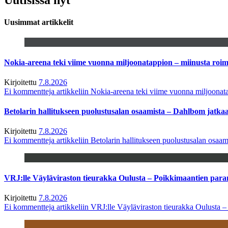
Uusimmat artikkelit
Nokia-areena teki viime vuonna miljoonatappion – miinusta ro
Kirjoitettu
7.8.2026
Ei kommentteja
artikkeliin Nokia-areena teki viime vuonna miljoona
Betolarin hallitukseen puolustusalan osaamista – Dahlbom jatk
Kirjoitettu
7.8.2026
Ei kommentteja
artikkeliin Betolarin hallitukseen puolustusalan osa
VRJ:lle Väyläviraston tieurakka Oulusta – Poikkimaantien par
Kirjoitettu
7.8.2026
Ei kommentteja
artikkeliin VRJ:lle Väyläviraston tieurakka Oulusta 