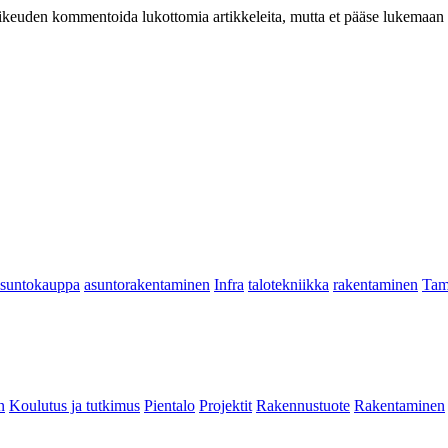
at oikeuden kommentoida lukottomia artikkeleita, mutta et pääse lukemaan l
asuntokauppa
asuntorakentaminen
Infra
talotekniikka
rakentaminen
Tam
n
Koulutus ja tutkimus
Pientalo
Projektit
Rakennustuote
Rakentaminen