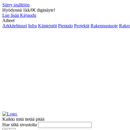
Siirry sisältöön
Hyödynnä 1kk/0€ diginäyte!
Lue lisää
Kirjaudu
Aiheet
Arkkitehtuuri
Infra
Kiinteistöt
Pientalo
Projektit
Rakennustuote
Raken
Kaikki mitä tietää pitää
Hae tältä sivustolta