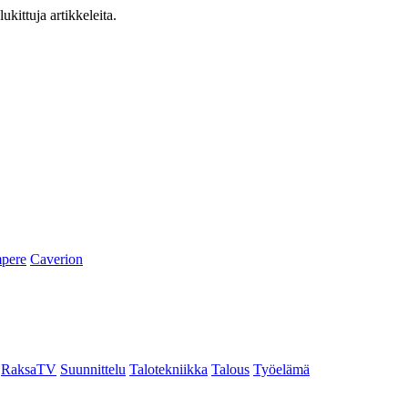
ukittuja artikkeleita.
pere
Caverion
RaksaTV
Suunnittelu
Talotekniikka
Talous
Työelämä