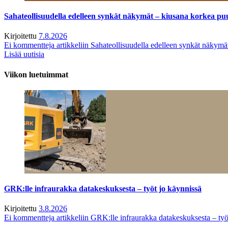
Sahateollisuudella edelleen synkät näkymät – kiusana korkea pu
Kirjoitettu
7.8.2026
Ei kommentteja
artikkeliin Sahateollisuudella edelleen synkät näkym
Lisää uutisia
Viikon luetuimmat
GRK:lle infraurakka datakeskuksesta – työt jo käynnissä
Kirjoitettu
3.8.2026
Ei kommentteja
artikkeliin GRK:lle infraurakka datakeskuksesta – työ