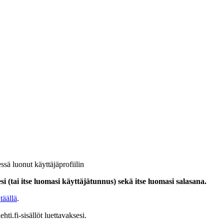
ssä luonut käyttäjäprofiilin
i (tai itse luomasi käyttäjätunnus) sekä itse luomasi salasana.
täällä
.
hti.fi-sisällöt luettavaksesi.