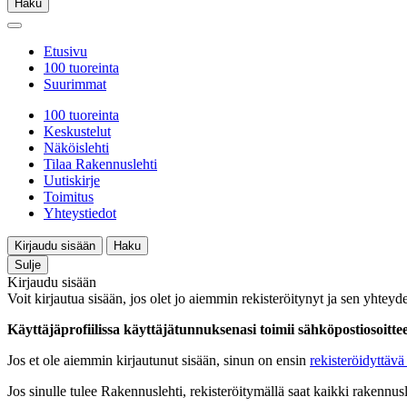
Haku
Etusivu
100 tuoreinta
Suurimmat
100 tuoreinta
Keskustelut
Näköislehti
Tilaa Rakennuslehti
Uutiskirje
Toimitus
Yhteystiedot
Kirjaudu sisään
Haku
Sulje
Kirjaudu sisään
Voit kirjautua sisään, jos olet jo aiemmin rekisteröitynyt ja sen yhteyde
Käyttäjäprofiilissa käyttäjätunnuksenasi toimii sähköpostiosoittees
Jos et ole aiemmin kirjautunut sisään, sinun on ensin
rekisteröidyttävä 
Jos sinulle tulee Rakennuslehti, rekisteröitymällä saat kaikki rakennusle