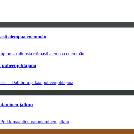
imasti aiempaa enemmän
tappion – miinusta roimasti aiempaa enemmän
aa puheenjohtajana
amista – Dahlbom jatkaa puheenjohtajana
antaminen jatkuu
– Poikkimaantien parantaminen jatkuu