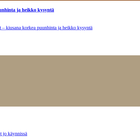
unhinta ja heikko kysyntä
ät – kiusana korkea puunhinta ja heikko kysyntä
t jo käynnissä