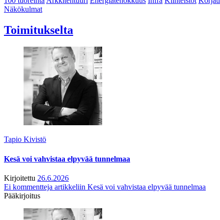
100 tuoreinta
Arkkitehtuuri
Energiatehokkuus
Infra
Kiinteistöt
Korjau
Näkökulmat
Toimitukselta
Tapio Kivistö
Kesä voi vahvistaa elpyvää tunnelmaa
Kirjoitettu
26.6.2026
Ei kommentteja
artikkeliin Kesä voi vahvistaa elpyvää tunnelmaa
Pääkirjoitus