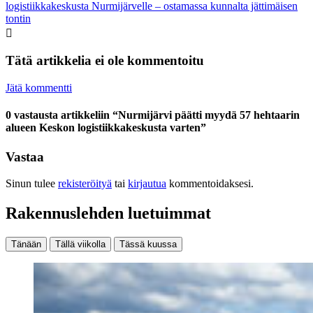
logistiikkakeskusta Nurmijärvelle – ostamassa kunnalta jättimäisen
tontin
Tätä artikkelia ei ole kommentoitu
Jätä kommentti
0 vastausta artikkeliin “Nurmijärvi päätti myydä 57 hehtaarin
alueen Keskon logistiikkakeskusta varten”
Vastaa
Sinun tulee
rekisteröityä
tai
kirjautua
kommentoidaksesi.
Rakennuslehden luetuimmat
Tänään
Tällä viikolla
Tässä kuussa