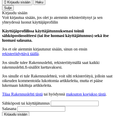
Kirjaudu sisään
Haku
Sulje
Kirjaudu sisään
Voit kirjautua sisään, jos olet jo aiemmin rekisteröitynyt ja sen
yhteydessä luonut käyttäjäprofiilin
Käyttäjäprofiilissa käyttäjätunnuksenasi toimii
sähköpostiosoitteesi (tai itse luomasi käyttäjätunnus) sekä itse
luomasi salasana.
Jos et ole aiemmin kirjautunut sisään, sinun on ensin
rekisteröidyttävä täällä
.
Jos sinulle tulee Rakennuslehti, rekisteröitymällä saat kaikki
rakennuslehti.fi-sisällöt luettavaksesi.
Jos sinulle ei tule Rakennuslehteä, voit silti rekisteröityä, jolloin saat
oikeuden kommentoida lukottomia artikkeleita, mutta et pääse
lukemaan lukittuja artikkeleita.
Tilaa Rakennuslehti tästä
tai hyödynnä
maksuton koejakso tästä
.
Sähköposti tai käyttäjätunnus
Salasana
Kirjaudu sisään