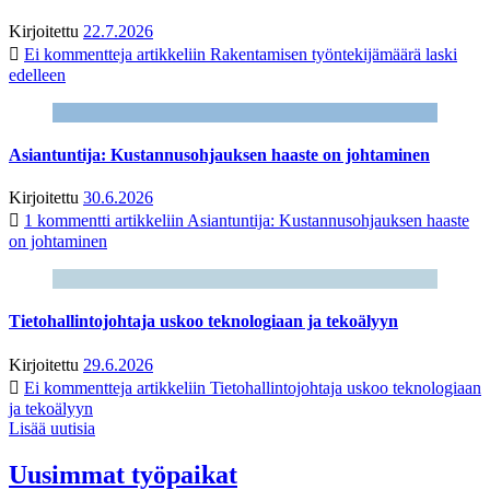
Kirjoitettu
22.7.2026
Ei kommentteja
artikkeliin Rakentamisen työntekijämäärä laski
edelleen
Asiantuntija: Kustannusohjauksen haaste on johtaminen
Kirjoitettu
30.6.2026
1 kommentti
artikkeliin Asiantuntija: Kustannusohjauksen haaste
on johtaminen
Tietohallintojohtaja uskoo teknologiaan ja tekoälyyn
Kirjoitettu
29.6.2026
Ei kommentteja
artikkeliin Tietohallintojohtaja uskoo teknologiaan
ja tekoälyyn
Lisää uutisia
Uusimmat työpaikat