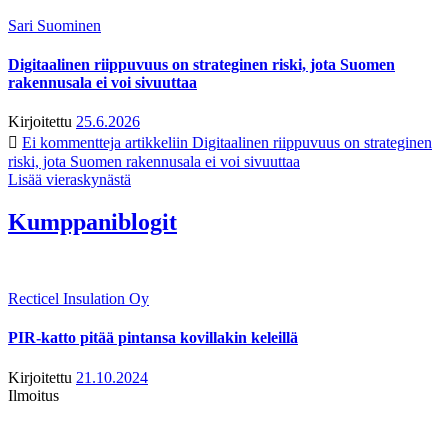
Sari Suominen
Digitaalinen riippuvuus on strateginen riski, jota Suomen
rakennusala ei voi sivuuttaa
Kirjoitettu
25.6.2026
Ei kommentteja
artikkeliin Digitaalinen riippuvuus on strateginen
riski, jota Suomen rakennusala ei voi sivuuttaa
Lisää vieraskynästä
Kumppaniblogit
Recticel Insulation Oy
PIR-katto pitää pintansa kovillakin keleillä
Kirjoitettu
21.10.2024
Ilmoitus