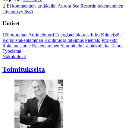
Ei kommentteja
artikkeliin Aurora Sea Resortin rakentaminen
käynnistyy Iissä
Uutiset
100 tuoreinta
Arkkitehtuuri
Energiatehokkuus
Infra
Kiinteistöt
Korjausrakentaminen
Koulutus ja tutkimus
Pientalo
Projektit
Rakennustuote
Rakentaminen
Suunnittelu
Talotekniikka
Talous
Työelämä
Näkökulmat
Toimitukselta