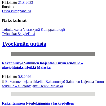
Kirjoitettu
21.8.2023
Ilmoitus
Lisää kumppaneilta
Näkökulmat
Toimitukselta
Vieraskynä
Kumppaniblogit
Työpaikat & työelämä
Työelämän uutisia
Rakennustyö Salminen laajentaa Turun seudulle –
aluejohtajaksi Heikki Malaska
Kirjoitettu
5.8.2026
Ei kommentteja
artikkeliin Rakennustyö Salminen laajentaa Turun
seudulle – aluejohtajaksi Heikki Malaska
Rakentamisen työntekijämäärä laski edelleen