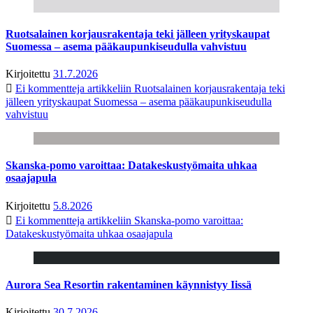
Ruotsalainen korjausrakentaja teki jälleen yrityskaupat
Suomessa – asema pääkaupunkiseudulla vahvistuu
Kirjoitettu
31.7.2026
Ei kommentteja
artikkeliin Ruotsalainen korjausrakentaja teki
jälleen yrityskaupat Suomessa – asema pääkaupunkiseudulla
vahvistuu
Skanska-pomo varoittaa: Datakeskustyömaita uhkaa
osaajapula
Kirjoitettu
5.8.2026
Ei kommentteja
artikkeliin Skanska-pomo varoittaa:
Datakeskustyömaita uhkaa osaajapula
Aurora Sea Resortin rakentaminen käynnistyy Iissä
Kirjoitettu
30.7.2026