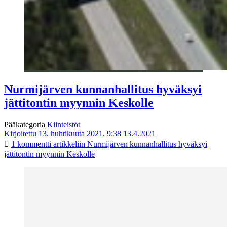
Nurmijärven kunnanhallitus hyväksyi
jättitontin myynnin Keskolle
Pääkategoria
Kiinteistöt
Kirjoitettu 13. huhtikuuta 2021, 9:38
13.4.2021
1 kommentti
artikkeliin Nurmijärven kunnanhallitus hyväksyi
jättitontin myynnin Keskolle