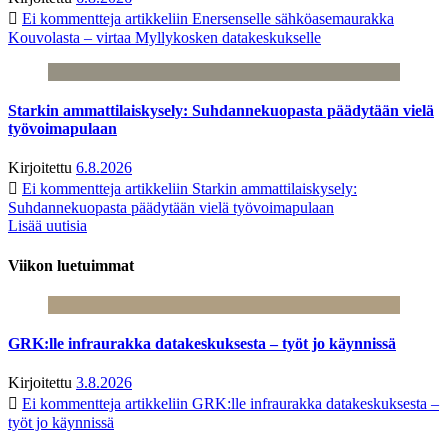
Ei kommentteja
artikkeliin Enersenselle sähköasemaurakka
Kouvolasta – virtaa Myllykosken datakeskukselle
Starkin ammattilaiskysely: Suhdannekuopasta päädytään vielä
työvoimapulaan
Kirjoitettu
6.8.2026
Ei kommentteja
artikkeliin Starkin ammattilaiskysely:
Suhdannekuopasta päädytään vielä työvoimapulaan
Lisää uutisia
Viikon luetuimmat
GRK:lle infraurakka datakeskuksesta – työt jo käynnissä
Kirjoitettu
3.8.2026
Ei kommentteja
artikkeliin GRK:lle infraurakka datakeskuksesta –
työt jo käynnissä