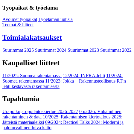
Työpaikat & työelämä
Avoimet työpaikat
Työelämän uutisia
Teemat & liitteet
Toimialakatsaukset
Suurimmat 2025
Suurimmat 2024
Suurimmat 2023
Suurimmat 2022
Kaupalliset liitteet
11/2025: Suomea rakentamassa
12/2024: INFRA-lehti
11/2024:
Suomea rakentamassa
11/2023: Jokka − Rakennusteollisuus RT:n
lehti kestävästä rakentamisesta
Tapahtumia
Urapolkuja-oppilaitoskiertue 2026-2027
05/2026: Vähähiilinen
rakentaminen & data
10/2025: Rakentamisen kiertotalous 2025:
Jätteistä materiaaleiksi
09/2024: Recticel Talks 2024: Moderni ja
paloturvallinen loiva katto