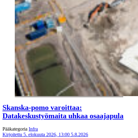
Skanska-pomo varoittaa:
Datakeskustyömaita uhkaa osaajapula
Pääkategoria
Infra
Kirjoitettu 5. elokuuta 2026, 13:00
5.8.2026