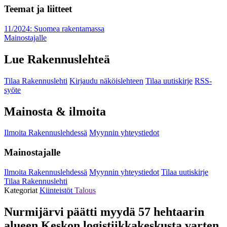
Teemat ja liitteet
11/2024: Suomea rakentamassa
Mainostajalle
Lue Rakennuslehteä
Tilaa Rakennuslehti
Kirjaudu näköislehteen
Tilaa uutiskirje
RSS-
syöte
Mainosta & ilmoita
Ilmoita Rakennuslehdessä
Myynnin yhteystiedot
Mainostajalle
Ilmoita Rakennuslehdessä
Myynnin yhteystiedot
Tilaa uutiskirje
Tilaa Rakennuslehti
Kategoriat
Kiinteistöt
Talous
Nurmijärvi päätti myydä 57 hehtaarin
alueen Keskon logistiikkakeskusta varten