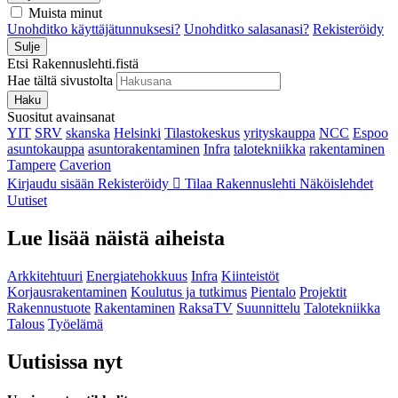
Muista minut
Unohditko käyttäjätunnuksesi?
Unohditko salasanasi?
Rekisteröidy
Sulje
Etsi Rakennuslehti.fistä
Hae tältä sivustolta
Haku
Suositut avainsanat
YIT
SRV
skanska
Helsinki
Tilastokeskus
yrityskauppa
NCC
Espoo
asuntokauppa
asuntorakentaminen
Infra
talotekniikka
rakentaminen
Tampere
Caverion
Kirjaudu sisään
Rekisteröidy
Tilaa Rakennuslehti
Näköislehdet
Uutiset
Lue lisää näistä aiheista
Arkkitehtuuri
Energiatehokkuus
Infra
Kiinteistöt
Korjausrakentaminen
Koulutus ja tutkimus
Pientalo
Projektit
Rakennustuote
Rakentaminen
RaksaTV
Suunnittelu
Talotekniikka
Talous
Työelämä
Uutisissa nyt