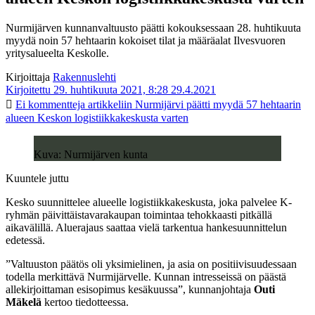
Nurmijärven kunnanvaltuusto päätti kokouksessaan 28. huhtikuuta
myydä noin 57 hehtaarin kokoiset tilat ja määräalat Ilvesvuoren
yritysalueelta Keskolle.
Kirjoittaja
Rakennuslehti
Kirjoitettu 29. huhtikuuta 2021, 8:28
29.4.2021
Ei kommentteja
artikkeliin Nurmijärvi päätti myydä 57 hehtaarin
alueen Keskon logistiikkakeskusta varten
Kuva: Nurmijärven kunta
Kuuntele juttu
Kesko suunnittelee alueelle logistiikkakeskusta, joka palvelee K-
ryhmän päivittäistavarakaupan toimintaa tehokkaasti pitkällä
aikavälillä. Aluerajaus saattaa vielä tarkentua hankesuunnittelun
edetessä.
”Valtuuston päätös oli yksimielinen, ja asia on positiivisuudessaan
todella merkittävä Nurmijärvelle. Kunnan intresseissä on päästä
allekirjoittaman esisopimus kesäkuussa”, kunnanjohtaja
Outi
Mäkelä
kertoo tiedotteessa.