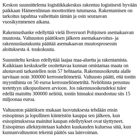
Keskon suunnittelema logistiikkakeskus rakentuu logistisesti hyvään
paikkaan Hämeenlinnan moottoritien tutumassa. Rakentamisen on
tarkoitus tapahtua vaiheittain tämän ja osin seuraavan
vuosikymmenen aikana.
Rakennushanke edellyttää vielä Ilvesvuori Pohjoisen asemakaavan
muutosta. Valtuuston päätöksen jälkeen asemakaavoitus- ja
rakennuslautakunta päättää asemakaavan muutosprosessin
aloituksesta 4. toukokuuta.
Suunniteltu keskus edellyttää laajaa maa-aluetta ja rakentamista.
Kaikkiaan keskukselle osoitettavaa kunnan omistamaa maata on
alustavasti tarkastellen noin 57 hehtaaria. Rakennusoikeutta alalle
tarvitaan noin 300000 kerrosneliömetriä. Valtuusto päätti, että tontin
myyntihinta on 50 euroa kerrosneliömetriltä. Neliöhinta perustuu
teetettyyn ulkopuoliseen arvioon. Jos rakennusoikeudeksi tulee
edellä mainittu 300000 neliötä, tontin hinnaksi muodostuu siis 15
miljoonaa euroa.
Valtuuston päätöksen mukaan luovutuksesta tehdään ensin
esisopimus ja lopullinen kiinteistön kauppa sen jälkeen, kun
esisopimuksessa mainitut kaupan edellytykset ovat täyttyneet.
Esisopimus allekirjoitetaan kahden kuukauden kuluessa siitä, kun
kunnanvaltuuston tekemä päätös saa lainvoiman.