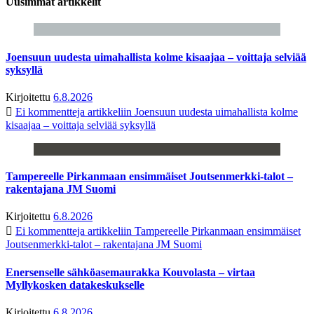
Uusimmat artikkelit
Joensuun uudesta uimahallista kolme kisaajaa – voittaja selviää
syksyllä
Kirjoitettu
6.8.2026
Ei kommentteja
artikkeliin Joensuun uudesta uimahallista kolme
kisaajaa – voittaja selviää syksyllä
Tampereelle Pirkanmaan ensimmäiset Joutsenmerkki-talot –
rakentajana JM Suomi
Kirjoitettu
6.8.2026
Ei kommentteja
artikkeliin Tampereelle Pirkanmaan ensimmäiset
Joutsenmerkki-talot – rakentajana JM Suomi
Enersenselle sähköasemaurakka Kouvolasta – virtaa
Myllykosken datakeskukselle
Kirjoitettu
6.8.2026