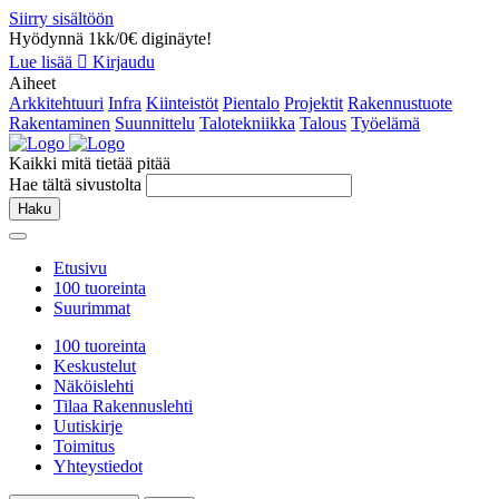
Siirry sisältöön
Hyödynnä 1kk/0€ diginäyte!
Lue lisää
Kirjaudu
Aiheet
Arkkitehtuuri
Infra
Kiinteistöt
Pientalo
Projektit
Rakennustuote
Rakentaminen
Suunnittelu
Talotekniikka
Talous
Työelämä
Kaikki mitä tietää pitää
Hae tältä sivustolta
Haku
Etusivu
100 tuoreinta
Suurimmat
100 tuoreinta
Keskustelut
Näköislehti
Tilaa Rakennuslehti
Uutiskirje
Toimitus
Yhteystiedot