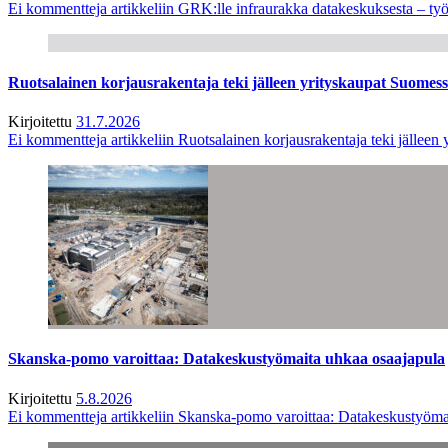
Ei kommentteja
artikkeliin GRK:lle infraurakka datakeskuksesta – työ
Ruotsalainen korjausrakentaja teki jälleen yrityskaupat Suome
Kirjoitettu
31.7.2026
Ei kommentteja
artikkeliin Ruotsalainen korjausrakentaja teki jälle
Skanska-pomo varoittaa: Datakeskustyömaita uhkaa osaajapula
Kirjoitettu
5.8.2026
Ei kommentteja
artikkeliin Skanska-pomo varoittaa: Datakeskustyöma