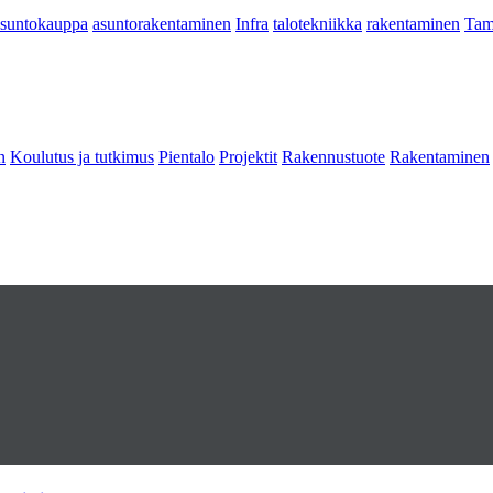
asuntokauppa
asuntorakentaminen
Infra
talotekniikka
rakentaminen
Tam
n
Koulutus ja tutkimus
Pientalo
Projektit
Rakennustuote
Rakentaminen