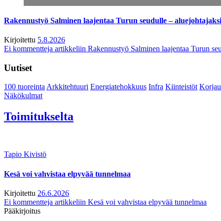
Rakennustyö Salminen laajentaa Turun seudulle – aluejohtajaks
Kirjoitettu
5.8.2026
Ei kommentteja
artikkeliin Rakennustyö Salminen laajentaa Turun seu
Uutiset
100 tuoreinta
Arkkitehtuuri
Energiatehokkuus
Infra
Kiinteistöt
Korjau
Näkökulmat
Toimitukselta
Tapio Kivistö
Kesä voi vahvistaa elpyvää tunnelmaa
Kirjoitettu
26.6.2026
Ei kommentteja
artikkeliin Kesä voi vahvistaa elpyvää tunnelmaa
Pääkirjoitus