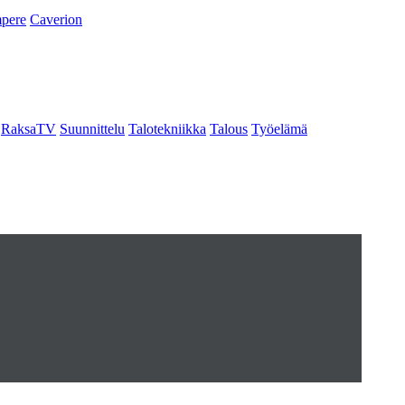
pere
Caverion
RaksaTV
Suunnittelu
Talotekniikka
Talous
Työelämä