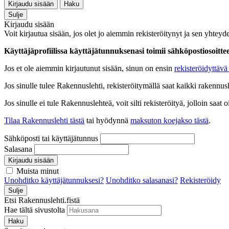
Kirjaudu sisään
Haku
Sulje
Kirjaudu sisään
Voit kirjautua sisään, jos olet jo aiemmin rekisteröitynyt ja sen yhteyde
Käyttäjäprofiilissa käyttäjätunnuksenasi toimii sähköpostiosoittees
Jos et ole aiemmin kirjautunut sisään, sinun on ensin
rekisteröidyttävä 
Jos sinulle tulee Rakennuslehti, rekisteröitymällä saat kaikki rakennusle
Jos sinulle ei tule Rakennuslehteä, voit silti rekisteröityä, jolloin sa
Tilaa Rakennuslehti tästä
tai hyödynnä
maksuton koejakso tästä
.
Sähköposti tai käyttäjätunnus
Salasana
Kirjaudu sisään
Muista minut
Unohditko käyttäjätunnuksesi?
Unohditko salasanasi?
Rekisteröidy
Sulje
Etsi Rakennuslehti.fistä
Hae tältä sivustolta
Haku