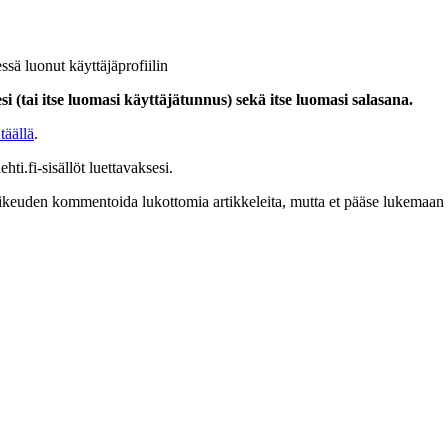
ssä luonut käyttäjäprofiilin
i (tai itse luomasi käyttäjätunnus) sekä itse luomasi salasana.
täällä
.
hti.fi-sisällöt luettavaksesi.
at oikeuden kommentoida lukottomia artikkeleita, mutta et pääse lukemaan l