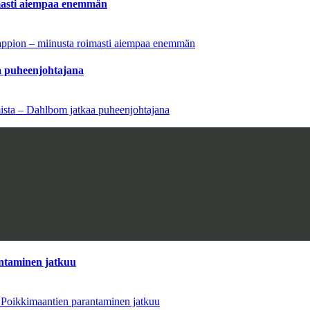
imasti aiempaa enemmän
tappion – miinusta roimasti aiempaa enemmän
aa puheenjohtajana
amista – Dahlbom jatkaa puheenjohtajana
antaminen jatkuu
– Poikkimaantien parantaminen jatkuu