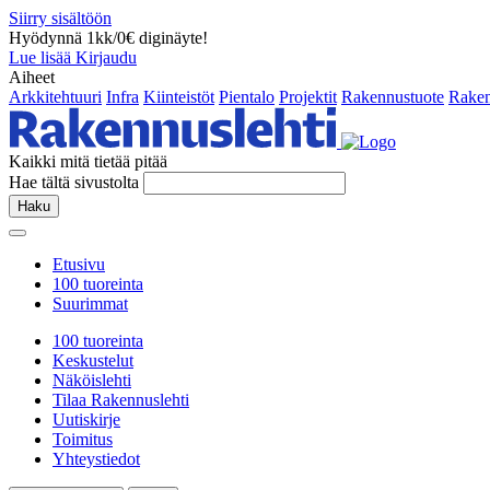
Siirry sisältöön
Hyödynnä 1kk/0€ diginäyte!
Lue lisää
Kirjaudu
Aiheet
Arkkitehtuuri
Infra
Kiinteistöt
Pientalo
Projektit
Rakennustuote
Raken
Kaikki mitä tietää pitää
Hae tältä sivustolta
Haku
Etusivu
100 tuoreinta
Suurimmat
100 tuoreinta
Keskustelut
Näköislehti
Tilaa Rakennuslehti
Uutiskirje
Toimitus
Yhteystiedot