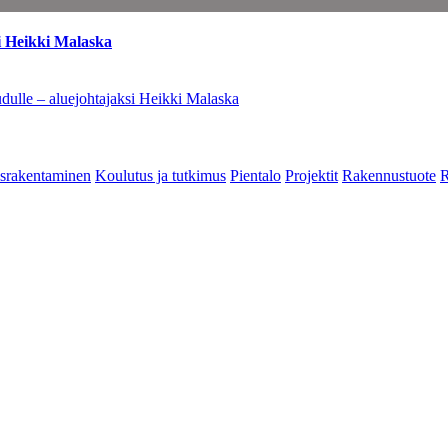
i Heikki Malaska
dulle – aluejohtajaksi Heikki Malaska
srakentaminen
Koulutus ja tutkimus
Pientalo
Projektit
Rakennustuote
R