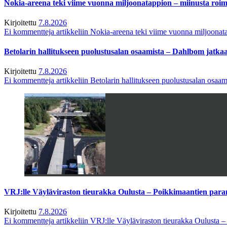
Nokia-areena teki viime vuonna miljoonatappion – miinusta ro
Kirjoitettu
7.8.2026
Ei kommentteja
artikkeliin Nokia-areena teki viime vuonna miljoona
Betolarin hallitukseen puolustusalan osaamista – Dahlbom jatk
Kirjoitettu
7.8.2026
Ei kommentteja
artikkeliin Betolarin hallitukseen puolustusalan osa
VRJ:lle Väyläviraston tieurakka Oulusta – Poikkimaantien par
Kirjoitettu
7.8.2026
Ei kommentteja
artikkeliin VRJ:lle Väyläviraston tieurakka Oulusta 