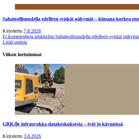
Sahateollisuudella edelleen synkät näkymät – kiusana korkea pu
Kirjoitettu
7.8.2026
Ei kommentteja
artikkeliin Sahateollisuudella edelleen synkät näkym
Lisää uutisia
Viikon luetuimmat
GRK:lle infraurakka datakeskuksesta – työt jo käynnissä
Kirjoitettu
3.8.2026