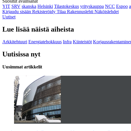
Suositut avainsanat
YIT
SRV
skanska
Helsinki
Tilastokeskus
yrityskauppa
NCC
Espoo
Kirjaudu sisään
Rekisteröidy
Tilaa Rakennuslehti
Näköislehdet
Uutiset
Lue lisää näistä aiheista
Arkkitehtuuri
Energiatehokkuus
Infra
Kiinteistöt
Korjausrakentamine
Uutisissa nyt
Uusimmat artikkelit