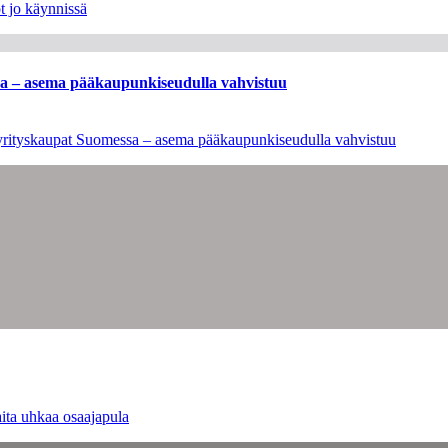
t jo käynnissä
ssa – asema pääkaupunkiseudulla vahvistuu
en yrityskaupat Suomessa – asema pääkaupunkiseudulla vahvistuu
ita uhkaa osaajapula