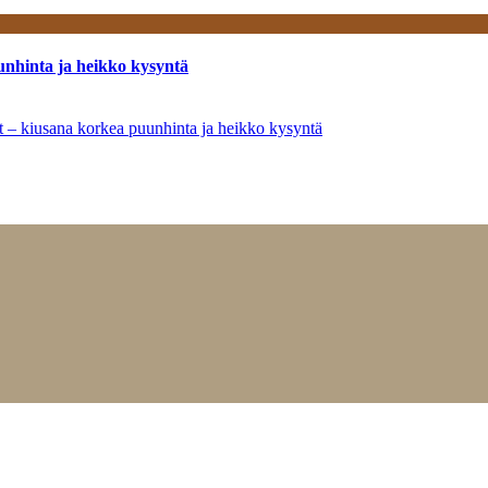
unhinta ja heikko kysyntä
ät – kiusana korkea puunhinta ja heikko kysyntä