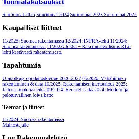
Toimialakatsaukset
Suurimmat 2025
Suurimmat 2024
Suurimmat 2023
Suurimmat 2022
Kaupalliset liitteet
11/2025: Suomea rakentamassa
12/2024: INFRA-lehti
11/2024:
Suomea rakentamassa
11/2023: Jokka − Rakennusteollisuus RT:n
lehti kestävästä rakentamisesta
Tapahtumia
Urapolkuja-oppilaitoskiertue 2026-2027
05/2026: Vähähiilinen
rakentaminen & data
10/2025: Rakentamisen kiertotalous 2025:
Jätteistä materiaaleiksi
09/2024: Recticel Talks 2024: Moderni ja
paloturvallinen loiva katto
Teemat ja liitteet
11/2024: Suomea rakentamassa
Mainostajalle
Lue Rakennuslehteä