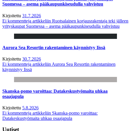
Suomessa – asema pääkaupunkiseudulla vahvistuu
Kirjoitettu
31.7.2026
Ei kommentteja
artikkeliin Ruotsalainen korjausrakentaja teki jälleen
yrityskaupat Suomessa – asema pääkaupunkiseudulla vahvistuu
Aurora Sea Resortin rakentaminen käynnistyy Iissä
Kirjoitettu
30.7.2026
Ei kommentteja
artikkeliin Aurora Sea Resortin rakentaminen
käynnistyy Iissä
Skanska-pomo varoittaa: Datakeskustyömaita uhkaa
osaajapula
Kirjoitettu
5.8.2026
Ei kommentteja
artikkeliin Skanska-pomo varoittaa:
Datakeskustyömaita uhkaa osaajapula
Uutiset