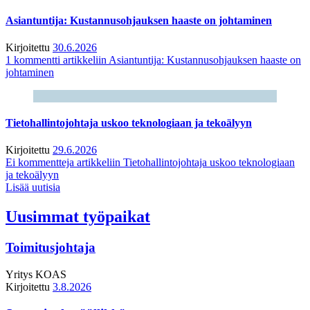
Asiantuntija: Kustannusohjauksen haaste on johtaminen
Kirjoitettu
30.6.2026
1 kommentti
artikkeliin Asiantuntija: Kustannusohjauksen haaste on
johtaminen
Tietohallintojohtaja uskoo teknologiaan ja tekoälyyn
Kirjoitettu
29.6.2026
Ei kommentteja
artikkeliin Tietohallintojohtaja uskoo teknologiaan
ja tekoälyyn
Lisää uutisia
Uusimmat työpaikat
Toimitusjohtaja
Yritys
KOAS
Kirjoitettu
3.8.2026