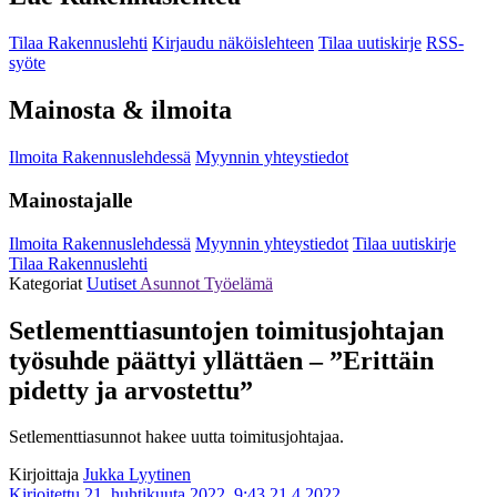
Tilaa Rakennuslehti
Kirjaudu näköislehteen
Tilaa uutiskirje
RSS-
syöte
Mainosta & ilmoita
Ilmoita Rakennuslehdessä
Myynnin yhteystiedot
Mainostajalle
Ilmoita Rakennuslehdessä
Myynnin yhteystiedot
Tilaa uutiskirje
Tilaa Rakennuslehti
Kategoriat
Uutiset
Asunnot
Työelämä
Setlementtiasuntojen toimitusjohtajan
työsuhde päättyi yllättäen – ”Erittäin
pidetty ja arvostettu”
Setlementtiasunnot hakee uutta toimitusjohtajaa.
Kirjoittaja
Jukka Lyytinen
Kirjoitettu 21. huhtikuuta 2022, 9:43
21.4.2022