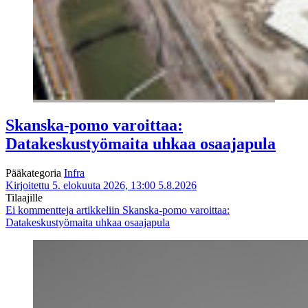
Skanska-pomo varoittaa:
Datakeskustyömaita uhkaa osaajapula
Pääkategoria
Infra
Kirjoitettu 5. elokuuta 2026, 13:00
5.8.2026
Tilaajille
Ei kommentteja
artikkeliin Skanska-pomo varoittaa:
Datakeskustyömaita uhkaa osaajapula