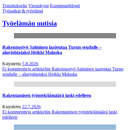
Toimitukselta
Vieraskynä
Kumppaniblogit
Työpaikat & työelämä
Työelämän uutisia
Rakennustyö Salminen laajentaa Turun seudulle –
aluejohtajaksi Heikki Malaska
Kirjoitettu
5.8.2026
Ei kommentteja
artikkeliin Rakennustyö Salminen laajentaa Turun
seudulle – aluejohtajaksi Heikki Malaska
Rakentamisen työntekijämäärä laski edelleen
Kirjoitettu
22.7.2026
Ei kommentteja
artikkeliin Rakentamisen työntekijämäärä laski
edelleen