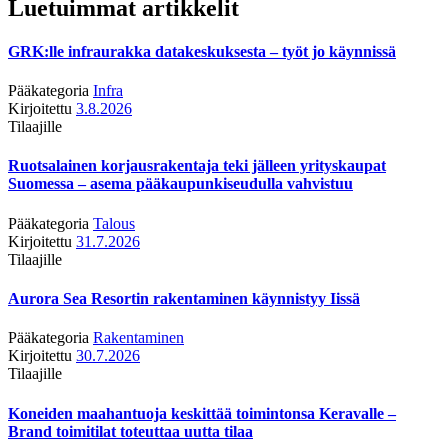
Luetuimmat artikkelit
GRK:lle infraurakka datakeskuksesta – työt jo käynnissä
Pääkategoria
Infra
Kirjoitettu
3.8.2026
Tilaajille
Ruotsalainen korjausrakentaja teki jälleen yrityskaupat
Suomessa – asema pääkaupunkiseudulla vahvistuu
Pääkategoria
Talous
Kirjoitettu
31.7.2026
Tilaajille
Aurora Sea Resortin rakentaminen käynnistyy Iissä
Pääkategoria
Rakentaminen
Kirjoitettu
30.7.2026
Tilaajille
Koneiden maahantuoja keskittää toimintonsa Keravalle –
Brand toimitilat toteuttaa uutta tilaa