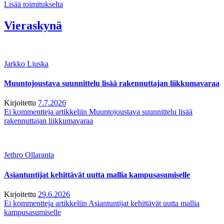
Lisää toimitukselta
Vieraskynä
Jarkko Liuska
Muuntojoustava suunnittelu lisää rakennuttajan liikkumavaraa
Kirjoitettu
7.7.2026
Ei kommentteja
artikkeliin Muuntojoustava suunnittelu lisää
rakennuttajan liikkumavaraa
Jethro Ollaranta
Asiantuntijat kehittävät uutta mallia kampusasumiselle
Kirjoitettu
29.6.2026
Ei kommentteja
artikkeliin Asiantuntijat kehittävät uutta mallia
kampusasumiselle