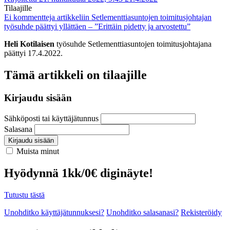
Tilaajille
Ei kommentteja
artikkeliin Setlementtiasuntojen toimitusjohtajan
työsuhde päättyi yllättäen – ”Erittäin pidetty ja arvostettu”
Heli Kotilaisen
työsuhde Setlementtiasuntojen toimitusjohtajana
päättyi 17.4.2022.
Tämä artikkeli on tilaajille
Kirjaudu sisään
Sähköposti tai käyttäjätunnus
Salasana
Kirjaudu sisään
Muista minut
Hyödynnä 1kk/0€ diginäyte!
Tutustu tästä
Unohditko käyttäjätunnuksesi?
Unohditko salasanasi?
Rekisteröidy