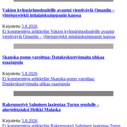
Vakion kylppärimoduuleille avautui vientiväylä Omaniin –
yhteisprojekti intialaiskumppanin kanssa
Kirjoitettu
5.8.2026
Ei kommentteja
artikkeliin Vakion kylppärimoduuleille avautui
vientiväylä Omaniin – yhteisprojekti intialaiskumppanin kanssa
Skanska-pomo varoittaa: Datakeskustyömaita uhkaa
osaajapula
Kirjoitettu
5.8.2026
Ei kommentteja
artikkeliin Skanska-pomo varoittaa:
Datakeskustyömaita uhkaa osaajapula
Rakennustyö Salminen laajentaa Turun seudulle –
aluejohtajaksi Heikki Malaska
Kirjoitettu
5.8.2026
Ei kommentteja
artikkeliin Rakennustyö Salminen laajentaa Turun