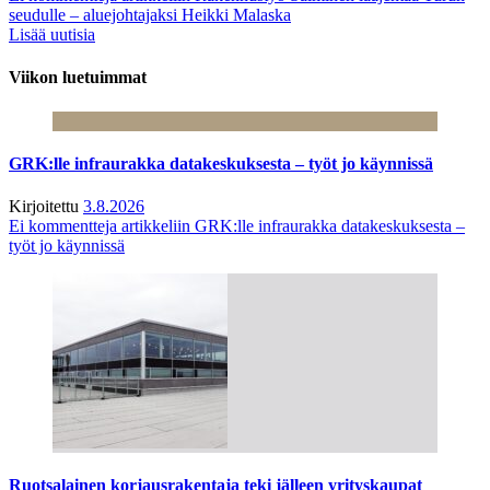
seudulle – aluejohtajaksi Heikki Malaska
Lisää uutisia
Viikon luetuimmat
GRK:lle infraurakka datakeskuksesta – työt jo käynnissä
Kirjoitettu
3.8.2026
Ei kommentteja
artikkeliin GRK:lle infraurakka datakeskuksesta –
työt jo käynnissä
Ruotsalainen korjausrakentaja teki jälleen yrityskaupat