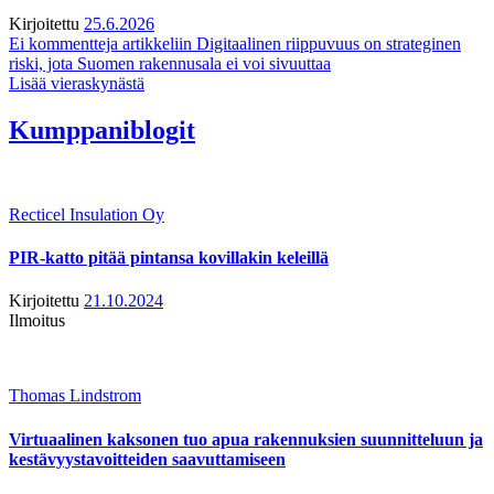
Kirjoitettu
25.6.2026
Ei kommentteja
artikkeliin Digitaalinen riippuvuus on strateginen
riski, jota Suomen rakennusala ei voi sivuuttaa
Lisää vieraskynästä
Kumppaniblogit
Recticel Insulation Oy
PIR-katto pitää pintansa kovillakin keleillä
Kirjoitettu
21.10.2024
Ilmoitus
Thomas Lindstrom
Virtuaalinen kaksonen tuo apua rakennuksien suunnitteluun ja
kestävyystavoitteiden saavuttamiseen