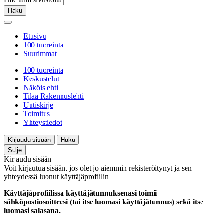
Haku
Etusivu
100 tuoreinta
Suurimmat
100 tuoreinta
Keskustelut
Näköislehti
Tilaa Rakennuslehti
Uutiskirje
Toimitus
Yhteystiedot
Kirjaudu sisään
Haku
Sulje
Kirjaudu sisään
Voit kirjautua sisään, jos olet jo aiemmin rekisteröitynyt ja sen
yhteydessä luonut käyttäjäprofiilin
Käyttäjäprofiilissa käyttäjätunnuksenasi toimii
sähköpostiosoitteesi (tai itse luomasi käyttäjätunnus) sekä itse
luomasi salasana.