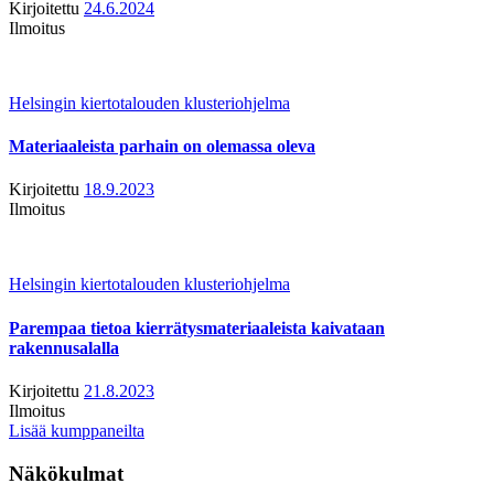
Kirjoitettu
24.6.2024
Ilmoitus
Helsingin kiertotalouden klusteriohjelma
Materiaaleista parhain on olemassa oleva
Kirjoitettu
18.9.2023
Ilmoitus
Helsingin kiertotalouden klusteriohjelma
Parempaa tietoa kierrätysmateriaaleista kaivataan
rakennusalalla
Kirjoitettu
21.8.2023
Ilmoitus
Lisää kumppaneilta
Näkökulmat