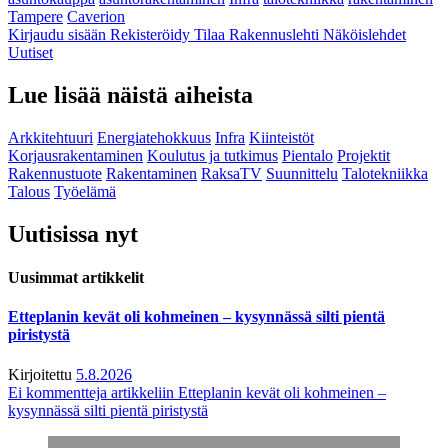
Tampere
Caverion
Kirjaudu sisään
Rekisteröidy
Tilaa Rakennuslehti
Näköislehdet
Uutiset
Lue lisää näistä aiheista
Arkkitehtuuri
Energiatehokkuus
Infra
Kiinteistöt
Korjausrakentaminen
Koulutus ja tutkimus
Pientalo
Projektit
Rakennustuote
Rakentaminen
RaksaTV
Suunnittelu
Talotekniikka
Talous
Työelämä
Uutisissa nyt
Uusimmat artikkelit
Etteplanin kevät oli kohmeinen – kysynnässä silti pientä
piristystä
Kirjoitettu
5.8.2026
Ei kommentteja
artikkeliin Etteplanin kevät oli kohmeinen –
kysynnässä silti pientä piristystä