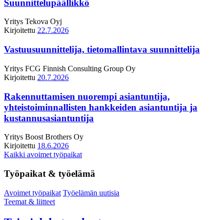
Suunnittelupäällikkö
Yritys
Tekova Oyj
Kirjoitettu
22.7.2026
Vastuusuunnittelija, tietomallintava suunnittelija
Yritys
FCG Finnish Consulting Group Oy
Kirjoitettu
20.7.2026
Rakennuttamisen nuorempi asiantuntija,
yhteistoiminnallisten hankkeiden asiantuntija ja
kustannusasiantuntija
Yritys
Boost Brothers Oy
Kirjoitettu
18.6.2026
Kaikki avoimet työpaikat
Työpaikat & työelämä
Avoimet työpaikat
Työelämän uutisia
Teemat & liitteet