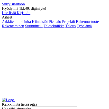
Siirry sisältöön
Hyödynnä 1kk/0€ diginäyte!
Lue lisää
Kirjaudu
Aiheet
Arkkitehtuuri
Infra
Kiinteistöt
Pientalo
Projektit
Rakennustuote
Rakentaminen
Suunnittelu
Talotekniikka
Talous
Työelämä
Kaikki mitä tietää pitää
Hae tältä sivustolta