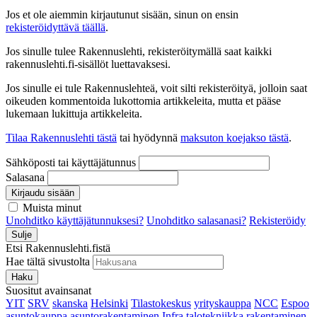
Jos et ole aiemmin kirjautunut sisään, sinun on ensin
rekisteröidyttävä täällä
.
Jos sinulle tulee Rakennuslehti, rekisteröitymällä saat kaikki
rakennuslehti.fi-sisällöt luettavaksesi.
Jos sinulle ei tule Rakennuslehteä, voit silti rekisteröityä, jolloin saat
oikeuden kommentoida lukottomia artikkeleita, mutta et pääse
lukemaan lukittuja artikkeleita.
Tilaa Rakennuslehti tästä
tai hyödynnä
maksuton koejakso tästä
.
Sähköposti tai käyttäjätunnus
Salasana
Kirjaudu sisään
Muista minut
Unohditko käyttäjätunnuksesi?
Unohditko salasanasi?
Rekisteröidy
Sulje
Etsi Rakennuslehti.fistä
Hae tältä sivustolta
Haku
Suositut avainsanat
YIT
SRV
skanska
Helsinki
Tilastokeskus
yrityskauppa
NCC
Espoo
asuntokauppa
asuntorakentaminen
Infra
talotekniikka
rakentaminen