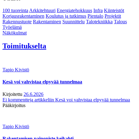
100 tuoreinta
Arkkitehtuuri
Energiatehokkuus
Infra
Kiinteistöt
Korjausrakentaminen
Koulutus ja tutkimus
Pientalo
Projektit
Rakennustuote
Rakentaminen
Suunnittelu
Talotekniikka
Talous
Työelämä
Näkökulmat
Toimitukselta
Tapio Kivistö
Kesä voi vahvistaa elpyvää tunnelmaa
Kirjoitettu
26.6.2026
Ei kommentteja
artikkeliin Kesä voi vahvistaa elpyvää tunnelmaa
Pääkirjoitus
Tapio Kivistö
Rakentamisen painopiste keikahti