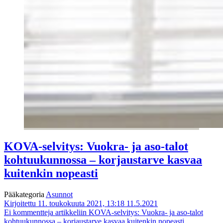
KOVA-selvitys: Vuokra- ja aso-talot
kohtuukunnossa – korjaustarve kasvaa
kuitenkin nopeasti
Pääkategoria
Asunnot
Kirjoitettu 11. toukokuuta 2021, 13:18
11.5.2021
Ei kommentteja
artikkeliin KOVA-selvitys: Vuokra- ja aso-talot
kohtuukunnossa – korjaustarve kasvaa kuitenkin nopeasti