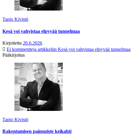
Tapio Kivistö
Kesä voi vahvistaa elpyvää tunnelmaa
Kirjoitettu
26.6.2026
Ei kommentteja
artikkeliin Kesä voi vahvistaa elpyvää tunnelmaa
Pääkirjoitus
Tapio Kivistö
Rakentamisen painopiste keikahti