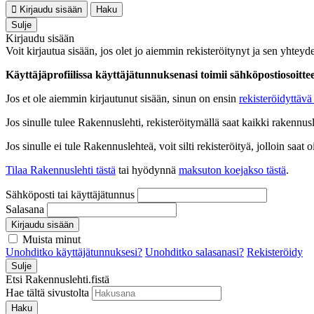
Kirjaudu sisään
Haku
Sulje
Kirjaudu sisään
Voit kirjautua sisään, jos olet jo aiemmin rekisteröitynyt ja sen yhteyde
Käyttäjäprofiilissa käyttäjätunnuksenasi toimii sähköpostiosoittees
Jos et ole aiemmin kirjautunut sisään, sinun on ensin
rekisteröidyttävä 
Jos sinulle tulee Rakennuslehti, rekisteröitymällä saat kaikki rakennusle
Jos sinulle ei tule Rakennuslehteä, voit silti rekisteröityä, jolloin sa
Tilaa Rakennuslehti tästä
tai hyödynnä
maksuton koejakso tästä
.
Sähköposti tai käyttäjätunnus
Salasana
Kirjaudu sisään
Muista minut
Unohditko käyttäjätunnuksesi?
Unohditko salasanasi?
Rekisteröidy
Sulje
Etsi Rakennuslehti.fistä
Hae tältä sivustolta
Haku