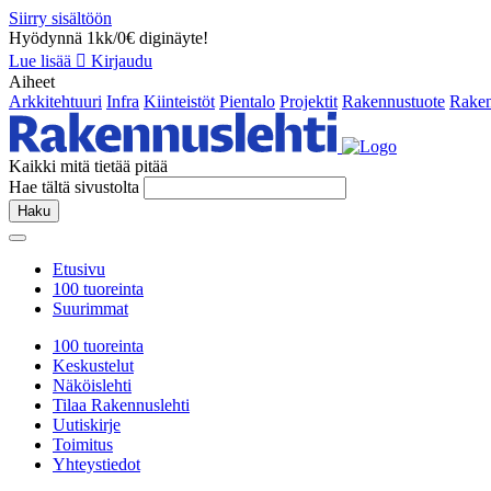
Siirry sisältöön
Hyödynnä 1kk/0€ diginäyte!
Lue lisää
Kirjaudu
Aiheet
Arkkitehtuuri
Infra
Kiinteistöt
Pientalo
Projektit
Rakennustuote
Raken
Kaikki mitä tietää pitää
Hae tältä sivustolta
Haku
Etusivu
100 tuoreinta
Suurimmat
100 tuoreinta
Keskustelut
Näköislehti
Tilaa Rakennuslehti
Uutiskirje
Toimitus
Yhteystiedot