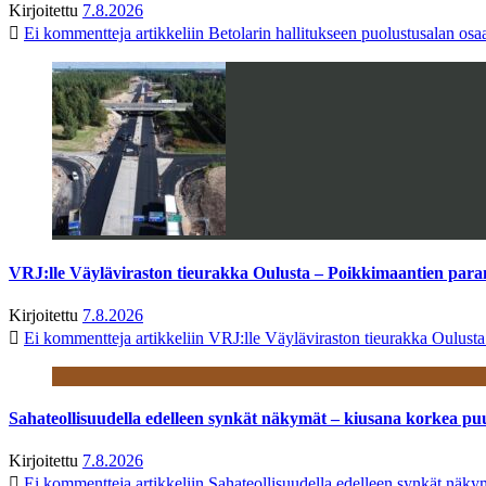
Kirjoitettu
7.8.2026
Ei kommentteja
artikkeliin Betolarin hallitukseen puolustusalan o
VRJ:lle Väyläviraston tieurakka Oulusta – Poikkimaantien par
Kirjoitettu
7.8.2026
Ei kommentteja
artikkeliin VRJ:lle Väyläviraston tieurakka Oulust
Sahateollisuudella edelleen synkät näkymät – kiusana korkea pu
Kirjoitettu
7.8.2026
Ei kommentteja
artikkeliin Sahateollisuudella edelleen synkät näk