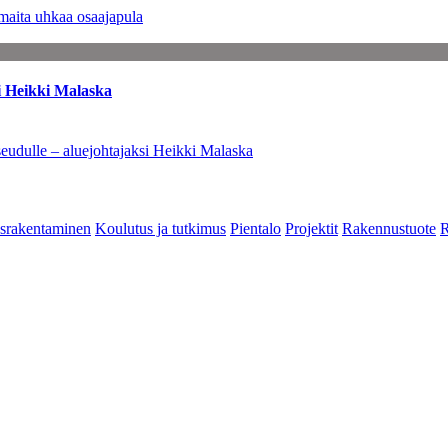
maita uhkaa osaajapula
i Heikki Malaska
eudulle – aluejohtajaksi Heikki Malaska
srakentaminen
Koulutus ja tutkimus
Pientalo
Projektit
Rakennustuote
R