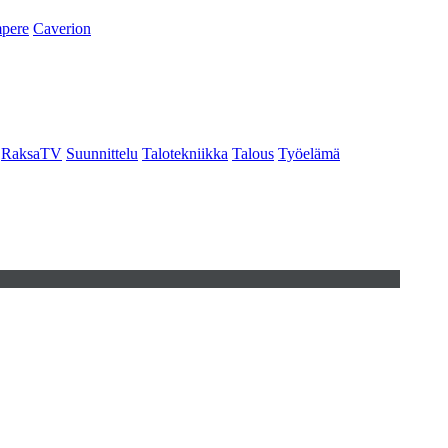
pere
Caverion
RaksaTV
Suunnittelu
Talotekniikka
Talous
Työelämä