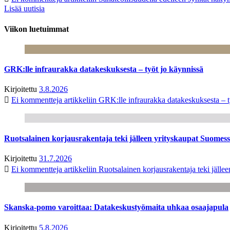
Lisää uutisia
Viikon luetuimmat
GRK:lle infraurakka datakeskuksesta – työt jo käynnissä
Kirjoitettu
3.8.2026
Ei kommentteja
artikkeliin GRK:lle infraurakka datakeskuksesta – t
Ruotsalainen korjausrakentaja teki jälleen yrityskaupat Suome
Kirjoitettu
31.7.2026
Ei kommentteja
artikkeliin Ruotsalainen korjausrakentaja teki jäl
Skanska-pomo varoittaa: Datakeskustyömaita uhkaa osaajapula
Kirjoitettu
5.8.2026