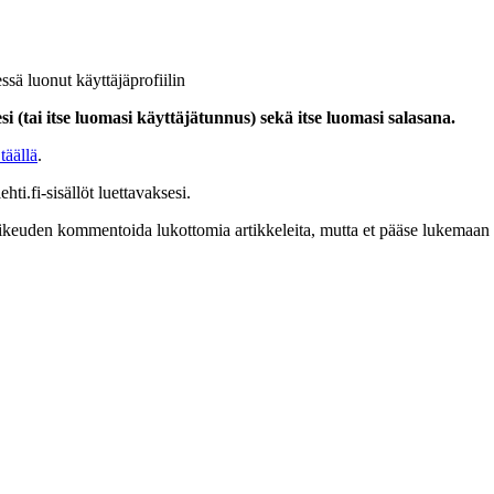
ssä luonut käyttäjäprofiilin
i (tai itse luomasi käyttäjätunnus) sekä itse luomasi salasana.
täällä
.
hti.fi-sisällöt luettavaksesi.
at oikeuden kommentoida lukottomia artikkeleita, mutta et pääse lukemaan l