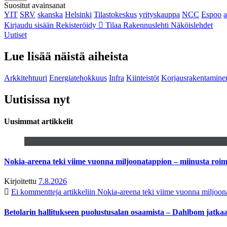
Suositut avainsanat
YIT
SRV
skanska
Helsinki
Tilastokeskus
yrityskauppa
NCC
Espoo
Kirjaudu sisään
Rekisteröidy
Tilaa Rakennuslehti
Näköislehdet
Uutiset
Lue lisää näistä aiheista
Arkkitehtuuri
Energiatehokkuus
Infra
Kiinteistöt
Korjausrakentamine
Uutisissa nyt
Uusimmat artikkelit
Nokia-areena teki viime vuonna miljoonatappion – miinusta ro
Kirjoitettu
7.8.2026
Ei kommentteja
artikkeliin Nokia-areena teki viime vuonna miljoo
Betolarin hallitukseen puolustusalan osaamista – Dahlbom jatk