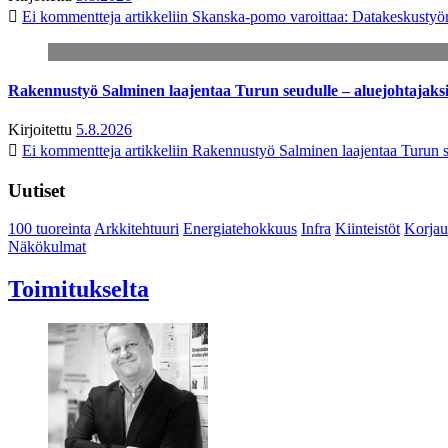
Ei kommentteja
artikkeliin Skanska-pomo varoittaa: Datakeskustyö
Rakennustyö Salminen laajentaa Turun seudulle – aluejohtajaks
Kirjoitettu
5.8.2026
Ei kommentteja
artikkeliin Rakennustyö Salminen laajentaa Turun s
Uutiset
100 tuoreinta
Arkkitehtuuri
Energiatehokkuus
Infra
Kiinteistöt
Korjau
Näkökulmat
Toimitukselta