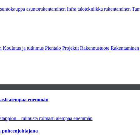
asuntokauppa
asuntorakentaminen
Infra
talotekniikka
rakentaminen
Tam
n
Koulutus ja tutkimus
Pientalo
Projektit
Rakennustuote
Rakentaminen
imasti aiempaa enemmän
natappion – miinusta roimasti aiempaa enemmän
aa puheenjohtajana