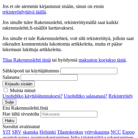
Jos et ole aiemmin kirjautunut sisään, sinun on ensin
rekisteröidyttävä täällä
.
Jos sinulle tulee Rakennuslehti, rekisteröitymällä saat kaikki
rakennuslehti.fi-sisällöt luettavaksesi.
Jos sinulle ei tule Rakennuslehteä, voit silti rekisteröityä, jolloin saat
oikeuden kommentoida lukottomia artikkeleita, mutta et pääse
lukemaan lukittuja artikkeleita.
Tilaa Rakennuslehti tästä
tai hyödynnä
maksuton koejakso tästä
.
Sähköposti tai käyttäjätunnus
Salasana
Kirjaudu sisään
Muista minut
Unohditko käyttäjätunnuksesi?
Unohditko salasanasi?
Rekisteröidy
Sulje
Etsi Rakennuslehti.fistä
Hae tältä sivustolta
Haku
Suositut avainsanat
YIT
SRV
skanska
Helsinki
Tilastokeskus
yrityskauppa
NCC
Espoo
asuntokauppa
asuntorakentaminen
Infra
talotekniikka
rakentaminen