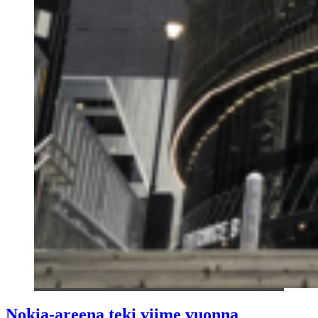
Nokia-areena teki viime vuonna