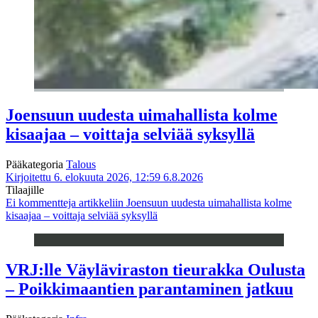
Joensuun uudesta uimahallista kolme
kisaajaa – voittaja selviää syksyllä
Pääkategoria
Talous
Kirjoitettu 6. elokuuta 2026, 12:59
6.8.2026
Tilaajille
Ei kommentteja
artikkeliin Joensuun uudesta uimahallista kolme
kisaajaa – voittaja selviää syksyllä
VRJ:lle Väyläviraston tieurakka Oulusta
– Poikkimaantien parantaminen jatkuu