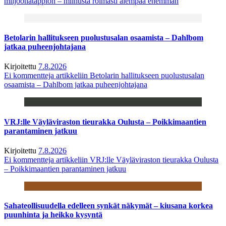
miljoonatappion – miinusta roimasti aiempaa enemmän
Betolarin hallitukseen puolustusalan osaamista – Dahlbom
jatkaa puheenjohtajana
Kirjoitettu
7.8.2026
Ei kommentteja
artikkeliin Betolarin hallitukseen puolustusalan
osaamista – Dahlbom jatkaa puheenjohtajana
VRJ:lle Väyläviraston tieurakka Oulusta – Poikkimaantien
parantaminen jatkuu
Kirjoitettu
7.8.2026
Ei kommentteja
artikkeliin VRJ:lle Väyläviraston tieurakka Oulusta
– Poikkimaantien parantaminen jatkuu
Sahateollisuudella edelleen synkät näkymät – kiusana korkea
puunhinta ja heikko kysyntä