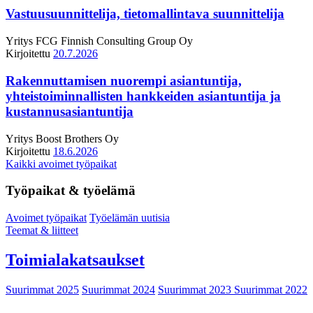
Vastuusuunnittelija, tietomallintava suunnittelija
Yritys
FCG Finnish Consulting Group Oy
Kirjoitettu
20.7.2026
Rakennuttamisen nuorempi asiantuntija,
yhteistoiminnallisten hankkeiden asiantuntija ja
kustannusasiantuntija
Yritys
Boost Brothers Oy
Kirjoitettu
18.6.2026
Kaikki avoimet työpaikat
Työpaikat & työelämä
Avoimet työpaikat
Työelämän uutisia
Teemat & liitteet
Toimialakatsaukset
Suurimmat 2025
Suurimmat 2024
Suurimmat 2023
Suurimmat 2022