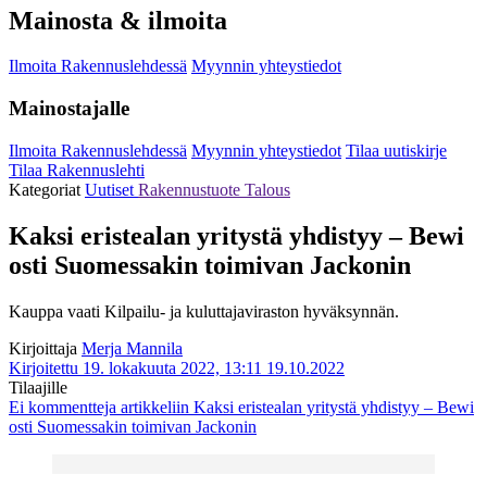
Mainosta & ilmoita
Ilmoita Rakennuslehdessä
Myynnin yhteystiedot
Mainostajalle
Ilmoita Rakennuslehdessä
Myynnin yhteystiedot
Tilaa uutiskirje
Tilaa Rakennuslehti
Kategoriat
Uutiset
Rakennustuote
Talous
Kaksi eristealan yritystä yhdistyy – Bewi
osti Suomessakin toimivan Jackonin
Kauppa vaati Kilpailu- ja kuluttajaviraston hyväksynnän.
Kirjoittaja
Merja Mannila
Kirjoitettu 19. lokakuuta 2022, 13:11
19.10.2022
Tilaajille
Ei kommentteja
artikkeliin Kaksi eristealan yritystä yhdistyy – Bewi
osti Suomessakin toimivan Jackonin