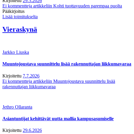
Kirjoitettu
29.5.2026
Ei kommentteja
artikkeliin Kohti tuottavuuden parempaa puolta
Pääkirjoitus
Lisää toimitukselta
Vieraskynä
Jarkko Liuska
Muuntojoustava suunnittelu lisää rakennuttajan liikkumavaraa
Kirjoitettu
7.7.2026
Ei kommentteja
artikkeliin Muuntojoustava suunnittelu lisää
rakennuttajan liikkumavaraa
Jethro Ollaranta
Asiantuntijat kehittävät uutta mallia kampusasumiselle
Kirjoitettu
29.6.2026