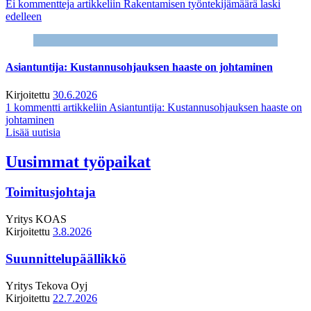
Ei kommentteja
artikkeliin Rakentamisen työntekijämäärä laski
edelleen
Asiantuntija: Kustannusohjauksen haaste on johtaminen
Kirjoitettu
30.6.2026
1 kommentti
artikkeliin Asiantuntija: Kustannusohjauksen haaste on
johtaminen
Lisää uutisia
Uusimmat työpaikat
Toimitusjohtaja
Yritys
KOAS
Kirjoitettu
3.8.2026
Suunnittelupäällikkö
Yritys
Tekova Oyj
Kirjoitettu
22.7.2026