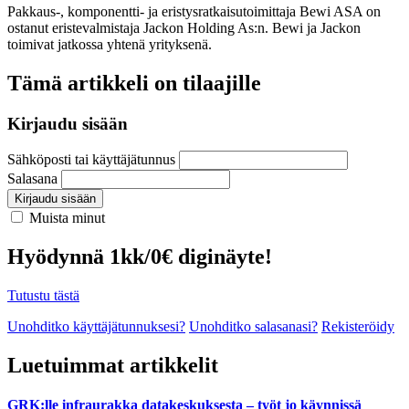
Pakkaus-, komponentti- ja eristysratkaisutoimittaja Bewi ASA on
ostanut eristevalmistaja Jackon Holding As:n. Bewi ja Jackon
toimivat jatkossa yhtenä yrityksenä.
Tämä artikkeli on tilaajille
Kirjaudu sisään
Sähköposti tai käyttäjätunnus
Salasana
Kirjaudu sisään
Muista minut
Hyödynnä 1kk/0€ diginäyte!
Tutustu tästä
Unohditko käyttäjätunnuksesi?
Unohditko salasanasi?
Rekisteröidy
Luetuimmat artikkelit
GRK:lle infraurakka datakeskuksesta – työt jo käynnissä