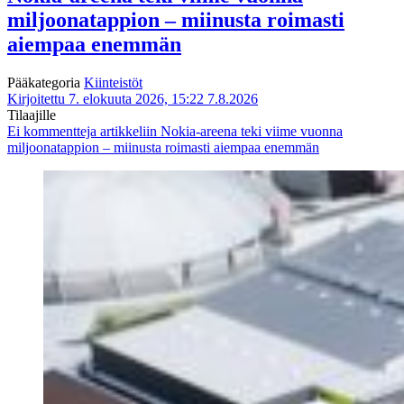
miljoonatappion – miinusta roimasti
aiempaa enemmän
Pääkategoria
Kiinteistöt
Kirjoitettu 7. elokuuta 2026, 15:22
7.8.2026
Tilaajille
Ei kommentteja
artikkeliin Nokia-areena teki viime vuonna
miljoonatappion – miinusta roimasti aiempaa enemmän