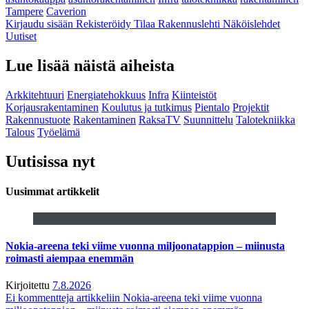
Tampere
Caverion
Kirjaudu sisään
Rekisteröidy
Tilaa Rakennuslehti
Näköislehdet
Uutiset
Lue lisää näistä aiheista
Arkkitehtuuri
Energiatehokkuus
Infra
Kiinteistöt
Korjausrakentaminen
Koulutus ja tutkimus
Pientalo
Projektit
Rakennustuote
Rakentaminen
RaksaTV
Suunnittelu
Talotekniikka
Talous
Työelämä
Uutisissa nyt
Uusimmat artikkelit
Nokia-areena teki viime vuonna miljoonatappion – miinusta
roimasti aiempaa enemmän
Kirjoitettu
7.8.2026
Ei kommentteja
artikkeliin Nokia-areena teki viime vuonna