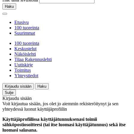
Haku
Etusivu
100 tuoreinta
Suurimmat
100 tuoreinta
Keskustelut
Näköislehti
Tilaa Rakennuslehti
Uutiskirje
Toimitus
Yhteystiedot
Kirjaudu sisään
Haku
Sulje
Kirjaudu sisään
Voit kirjautua sisään, jos olet jo aiemmin rekisteröitynyt ja sen
yhteydessä luonut käyttäjäprofiilin
Käyttäjäprofiilissa käyttäjätunnuksenasi toimii
sähköpostiosoitteesi (tai itse luomasi käyttäjätunnus) sekä itse
luomasi salasana.