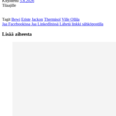
Kirjoitettu
5.8.2026
Tilaajille
Tagit
Bewi
Eriste
Jackon
Thermisol
Ville Ollila
Jaa Facebookissa
Jaa LinkedInissä
Lähetä linkki sähköpostilla
Lisää aiheesta