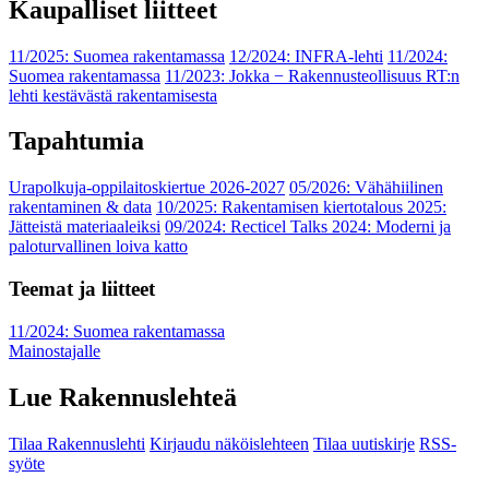
Kaupalliset liitteet
11/2025: Suomea rakentamassa
12/2024: INFRA-lehti
11/2024:
Suomea rakentamassa
11/2023: Jokka − Rakennusteollisuus RT:n
lehti kestävästä rakentamisesta
Tapahtumia
Urapolkuja-oppilaitoskiertue 2026-2027
05/2026: Vähähiilinen
rakentaminen & data
10/2025: Rakentamisen kiertotalous 2025:
Jätteistä materiaaleiksi
09/2024: Recticel Talks 2024: Moderni ja
paloturvallinen loiva katto
Teemat ja liitteet
11/2024: Suomea rakentamassa
Mainostajalle
Lue Rakennuslehteä
Tilaa Rakennuslehti
Kirjaudu näköislehteen
Tilaa uutiskirje
RSS-
syöte