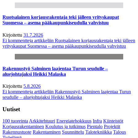
Ruotsalainen korjausrakentaja teki jälleen yrityskaupat
Suomessa – asema pääkaupunkiseudulla vahvistuu
Kirjoitettu
31.7.2026
Ei kommentteja
artikkeliin Ruotsalainen korjausrakentaja teki jälleen
yrityskaupat Suomessa – asema pääkaupunkiseudulla vahvistuu
Rakennustyö Salminen laajentaa Turun seudulle –
aluejohtajaksi Heikki Malaska
Kirjoitettu
5.8.2026
Ei kommentteja
artikkeliin Rakennustyö Salminen laajentaa Turun
seudulle – aluejohtajaksi Heikki Malaska
Uutiset
100 tuoreinta
Arkkitehtuuri
Energiatehokkuus
Infra
Kiinteistöt
Korjausrakentaminen
Koulutus ja tutkimus
Pientalo
Projektit
Rakennustuote
Rakentaminen
Suunnittelu
Talotekniikka
Talous
Työelämä