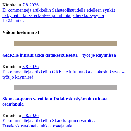
Kirjoitettu
7.8.2026
Ei kommentteja
artikkeliin Sahateollisuudella edelleen synkät
näkymät – kiusana korkea puunhinta ja heikko kysyntä
Lisää uutisia
Viikon luetuimmat
GRK:lle infraurakka datakeskuksesta – työt jo käynnissä
Kirjoitettu
3.8.2026
Ei kommentteja
artikkeliin GRK:lle infraurakka datakeskuksesta –
työt jo käynnissä
Skanska-pomo varoittaa: Datakeskustyömaita uhkaa
osaajapula
Kirjoitettu
5.8.2026
Ei kommentteja
artikkeliin Skanska-pomo varoittaa:
Datakeskustyömaita uhkaa osaajapula