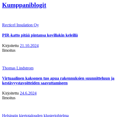
Kumppaniblogit
Recticel Insulation Oy
PIR-katto pitää pintansa kovillakin keleillä
Kirjoitettu
21.10.2024
Ilmoitus
Thomas Lindstrom
Virtuaalinen kaksonen tuo apua rakennuksien suunnitteluun ja
kestävyystavoitteiden saavuttamiseen
Kirjoitettu
24.6.2024
Ilmoitus
Helsingin kiertotalouden klusteriohjelma