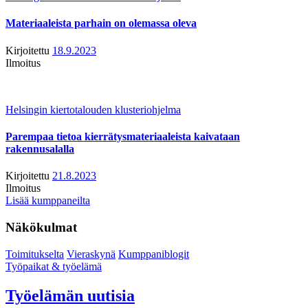
Materiaaleista parhain on olemassa oleva
Kirjoitettu
18.9.2023
Ilmoitus
Helsingin kiertotalouden klusteriohjelma
Parempaa tietoa kierrätysmateriaaleista kaivataan
rakennusalalla
Kirjoitettu
21.8.2023
Ilmoitus
Lisää kumppaneilta
Näkökulmat
Toimitukselta
Vieraskynä
Kumppaniblogit
Työpaikat & työelämä
Työelämän uutisia