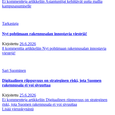
Ei kommentteja
artikkeliin Asiantuntijat kehittävät uutta mallia
kampusasumiselle
Tarkastaja
Nyt pohtimaan rakennusalan innostavia viestejä!
Kirjoitettu
26.6.2026
8 kommenttia
artikkeliin Nyt pohtimaan rakennusalan innostavia
viestejä!
Sari Suominen
Digitaalinen riippuvuus on strateginen riski, jota Suomen
rakennusala ei voi sivuuttaa
Kirjoitettu
25.6.2026
Ei kommentteja
artikkeliin Digitaalinen riippuvuus on strateginen
riski, jota Suomen rakennusala ei voi sivuuttaa
Lisää vieraskynästä