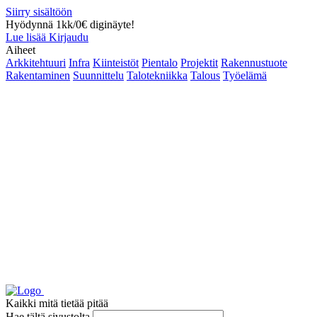
Siirry sisältöön
Hyödynnä 1kk/0€ diginäyte!
Lue lisää
Kirjaudu
Aiheet
Arkkitehtuuri
Infra
Kiinteistöt
Pientalo
Projektit
Rakennustuote
Rakentaminen
Suunnittelu
Talotekniikka
Talous
Työelämä
Kaikki mitä tietää pitää
Hae tältä sivustolta