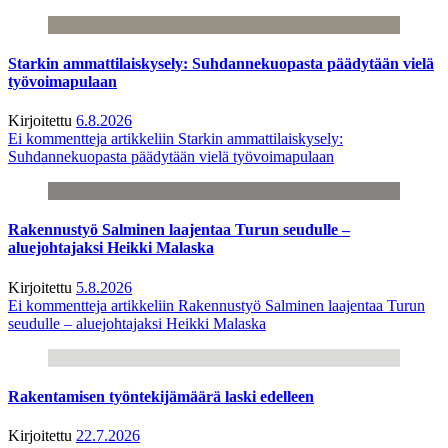
Starkin ammattilaiskysely: Suhdannekuopasta päädytään vielä
työvoimapulaan
Kirjoitettu
6.8.2026
Ei kommentteja
artikkeliin Starkin ammattilaiskysely:
Suhdannekuopasta päädytään vielä työvoimapulaan
Rakennustyö Salminen laajentaa Turun seudulle –
aluejohtajaksi Heikki Malaska
Kirjoitettu
5.8.2026
Ei kommentteja
artikkeliin Rakennustyö Salminen laajentaa Turun
seudulle – aluejohtajaksi Heikki Malaska
Rakentamisen työntekijämäärä laski edelleen
Kirjoitettu
22.7.2026