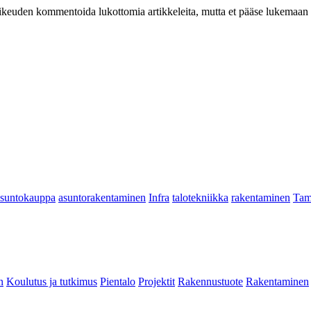
at oikeuden kommentoida lukottomia artikkeleita, mutta et pääse lukemaan l
asuntokauppa
asuntorakentaminen
Infra
talotekniikka
rakentaminen
Tam
n
Koulutus ja tutkimus
Pientalo
Projektit
Rakennustuote
Rakentaminen