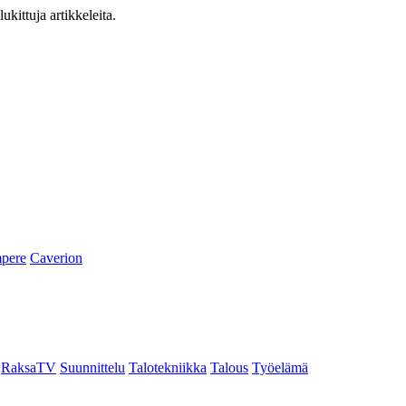
ukittuja artikkeleita.
pere
Caverion
RaksaTV
Suunnittelu
Talotekniikka
Talous
Työelämä