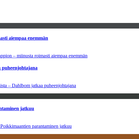
imasti aiempaa enemmän
tappion – miinusta roimasti aiempaa enemmän
aa puheenjohtajana
amista – Dahlbom jatkaa puheenjohtajana
antaminen jatkuu
– Poikkimaantien parantaminen jatkuu