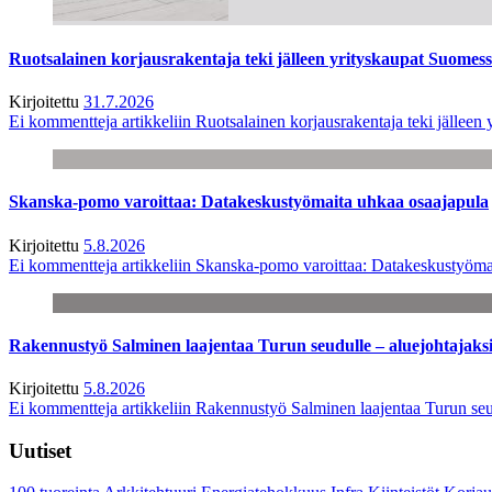
Ruotsalainen korjausrakentaja teki jälleen yrityskaupat Suome
Kirjoitettu
31.7.2026
Ei kommentteja
artikkeliin Ruotsalainen korjausrakentaja teki jälle
Skanska-pomo varoittaa: Datakeskustyömaita uhkaa osaajapula
Kirjoitettu
5.8.2026
Ei kommentteja
artikkeliin Skanska-pomo varoittaa: Datakeskustyöma
Rakennustyö Salminen laajentaa Turun seudulle – aluejohtajaks
Kirjoitettu
5.8.2026
Ei kommentteja
artikkeliin Rakennustyö Salminen laajentaa Turun seu
Uutiset