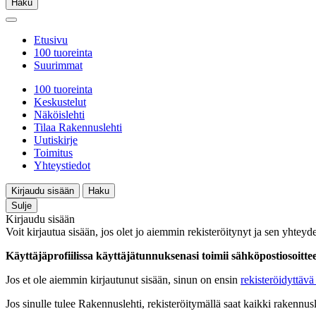
Haku
Etusivu
100 tuoreinta
Suurimmat
100 tuoreinta
Keskustelut
Näköislehti
Tilaa Rakennuslehti
Uutiskirje
Toimitus
Yhteystiedot
Kirjaudu sisään
Haku
Sulje
Kirjaudu sisään
Voit kirjautua sisään, jos olet jo aiemmin rekisteröitynyt ja sen yhteyde
Käyttäjäprofiilissa käyttäjätunnuksenasi toimii sähköpostiosoittees
Jos et ole aiemmin kirjautunut sisään, sinun on ensin
rekisteröidyttävä 
Jos sinulle tulee Rakennuslehti, rekisteröitymällä saat kaikki rakennusle