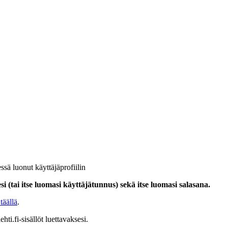
ssä luonut käyttäjäprofiilin
i (tai itse luomasi käyttäjätunnus) sekä itse luomasi salasana.
täällä
.
hti.fi-sisällöt luettavaksesi.