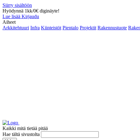
Siirry sisältöön
Hyödynnä 1kk/0€ diginäyte!
Lue lisää
Kirjaudu
Aiheet
Arkkitehtuuri
Infra
Kiinteistöt
Pientalo
Projektit
Rakennustuote
Raken
Kaikki mitä tietää pitää
Hae tältä sivustolta