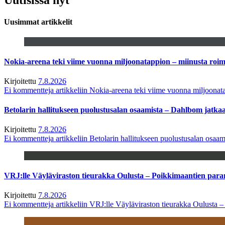
Uusimmat artikkelit
Nokia-areena teki viime vuonna miljoonatappion – miinusta ro
Kirjoitettu
7.8.2026
Ei kommentteja
artikkeliin Nokia-areena teki viime vuonna miljoona
Betolarin hallitukseen puolustusalan osaamista – Dahlbom jatk
Kirjoitettu
7.8.2026
Ei kommentteja
artikkeliin Betolarin hallitukseen puolustusalan osa
VRJ:lle Väyläviraston tieurakka Oulusta – Poikkimaantien par
Kirjoitettu
7.8.2026
Ei kommentteja
artikkeliin VRJ:lle Väyläviraston tieurakka Oulusta 