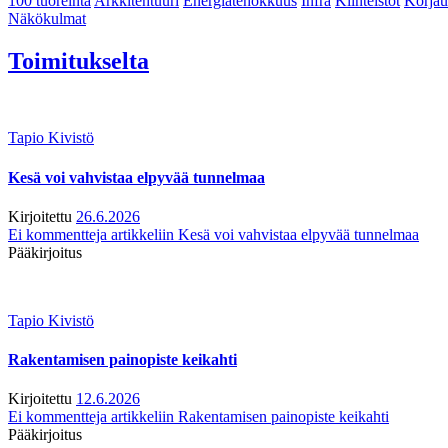
100 tuoreinta
Arkkitehtuuri
Energiatehokkuus
Infra
Kiinteistöt
Korjau
Näkökulmat
Toimitukselta
Tapio Kivistö
Kesä voi vahvistaa elpyvää tunnelmaa
Kirjoitettu
26.6.2026
Ei kommentteja
artikkeliin Kesä voi vahvistaa elpyvää tunnelmaa
Pääkirjoitus
Tapio Kivistö
Rakentamisen painopiste keikahti
Kirjoitettu
12.6.2026
Ei kommentteja
artikkeliin Rakentamisen painopiste keikahti
Pääkirjoitus