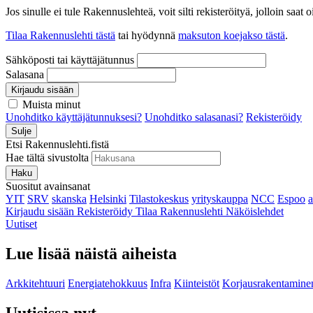
Jos sinulle ei tule Rakennuslehteä, voit silti rekisteröityä, jolloin sa
Tilaa Rakennuslehti tästä
tai hyödynnä
maksuton koejakso tästä
.
Sähköposti tai käyttäjätunnus
Salasana
Kirjaudu sisään
Muista minut
Unohditko käyttäjätunnuksesi?
Unohditko salasanasi?
Rekisteröidy
Sulje
Etsi Rakennuslehti.fistä
Hae tältä sivustolta
Haku
Suositut avainsanat
YIT
SRV
skanska
Helsinki
Tilastokeskus
yrityskauppa
NCC
Espoo
Kirjaudu sisään
Rekisteröidy
Tilaa Rakennuslehti
Näköislehdet
Uutiset
Lue lisää näistä aiheista
Arkkitehtuuri
Energiatehokkuus
Infra
Kiinteistöt
Korjausrakentamine
Uutisissa nyt