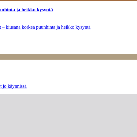
unhinta ja heikko kysyntä
ät – kiusana korkea puunhinta ja heikko kysyntä
t jo käynnissä