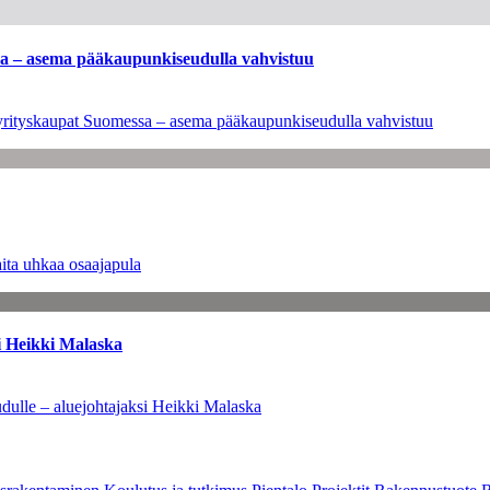
ssa – asema pääkaupunkiseudulla vahvistuu
en yrityskaupat Suomessa – asema pääkaupunkiseudulla vahvistuu
ita uhkaa osaajapula
i Heikki Malaska
dulle – aluejohtajaksi Heikki Malaska