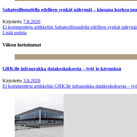
Sahateollisuudella edelleen synkät näkymät – kiusana korkea pu
Kirjoitettu
7.8.2026
Ei kommentteja
artikkeliin Sahateollisuudella edelleen synkät näkym
Lisää uutisia
Viikon luetuimmat
GRK:lle infraurakka datakeskuksesta – työt jo käynnissä
Kirjoitettu
3.8.2026
Ei kommentteja
artikkeliin GRK:lle infraurakka datakeskuksesta – työ