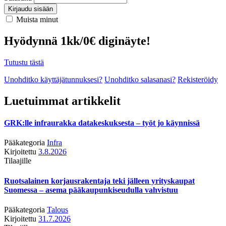
Kirjaudu sisään
Muista minut
Hyödynnä 1kk/0€ diginäyte!
Tutustu tästä
Unohditko käyttäjätunnuksesi?
Unohditko salasanasi?
Rekisteröidy
Luetuimmat artikkelit
GRK:lle infraurakka datakeskuksesta – työt jo käynnissä
Pääkategoria
Infra
Kirjoitettu
3.8.2026
Tilaajille
Ruotsalainen korjausrakentaja teki jälleen yrityskaupat
Suomessa – asema pääkaupunkiseudulla vahvistuu
Pääkategoria
Talous
Kirjoitettu
31.7.2026