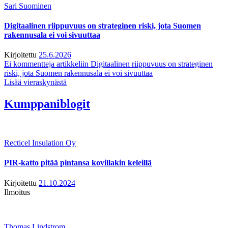
Sari Suominen
Digitaalinen riippuvuus on strateginen riski, jota Suomen
rakennusala ei voi sivuuttaa
Kirjoitettu
25.6.2026
Ei kommentteja
artikkeliin Digitaalinen riippuvuus on strateginen
riski, jota Suomen rakennusala ei voi sivuuttaa
Lisää vieraskynästä
Kumppaniblogit
Recticel Insulation Oy
PIR-katto pitää pintansa kovillakin keleillä
Kirjoitettu
21.10.2024
Ilmoitus
Thomas Lindstrom