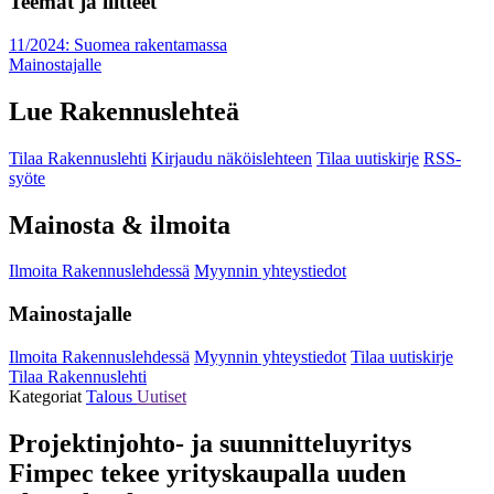
Teemat ja liitteet
11/2024: Suomea rakentamassa
Mainostajalle
Lue Rakennuslehteä
Tilaa Rakennuslehti
Kirjaudu näköislehteen
Tilaa uutiskirje
RSS-
syöte
Mainosta & ilmoita
Ilmoita Rakennuslehdessä
Myynnin yhteystiedot
Mainostajalle
Ilmoita Rakennuslehdessä
Myynnin yhteystiedot
Tilaa uutiskirje
Tilaa Rakennuslehti
Kategoriat
Talous
Uutiset
Projektinjohto- ja suunnitteluyritys
Fimpec tekee yrityskaupalla uuden