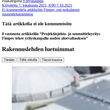
Pääkategoria
Yrityskauppa
Kirjoitettu 7. lokakuuta 2021, 8:00
7.10.2021
Ei kommentteja
artikkeliin Fimpec osti turkulaisen
suunnittelutoimiston
Tätä artikkelia ei ole kommentoitu
0 vastausta artikkeliin “Projektinjohto- ja suunnitteluyritys
Fimpec tekee yrityskaupalla uuden aluevaltauksen”
Rakennuslehden luetuimmat
Tänään
Tällä viikolla
Tässä kuussa