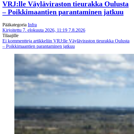
VRJ:lle Väyläviraston tieurakka Oulusta
– Poikkimaantien parantaminen jatkuu
Pääkategoria
Infra
Kirjoitettu 7. elokuuta 2026, 11:19
7.8.2026
Tilaajille
Ei kommentteja
artikkeliin VRJ:lle Väyläviraston tieurakka Oulusta
– Poikkimaantien parantaminen jatkuu