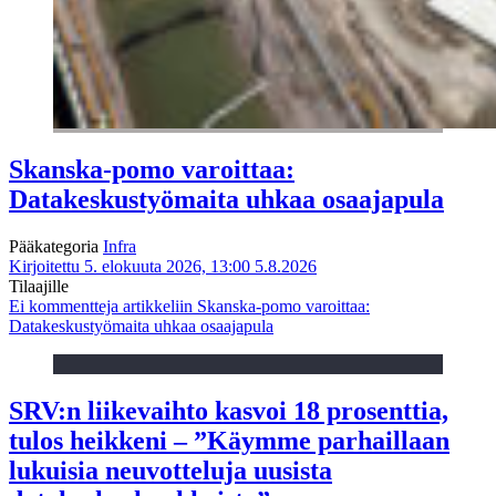
Skanska-pomo varoittaa:
Datakeskustyömaita uhkaa osaajapula
Pääkategoria
Infra
Kirjoitettu 5. elokuuta 2026, 13:00
5.8.2026
Tilaajille
Ei kommentteja
artikkeliin Skanska-pomo varoittaa:
Datakeskustyömaita uhkaa osaajapula
SRV:n liikevaihto kasvoi 18 prosenttia,
tulos heikkeni – ”Käymme parhaillaan
lukuisia neuvotteluja uusista