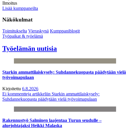
Ilmoitus
Lisää kumppaneilta
Näkökulmat
Toimitukselta
Vieraskynä
Kumppaniblogit
Työpaikat & työelämä
Työelämän uutisia
Starkin ammattilaiskysely: Suhdannekuopasta päädytään vielä
työvoimapulaan
Kirjoitettu
6.8.2026
Ei kommentteja
artikkeliin Starkin ammattilaiskysely:
Suhdannekuopasta päädytään vielä työvoimapulaan
Rakennustyö Salminen laajentaa Turun seudulle –
aluejohtajaksi Heikki Malaska