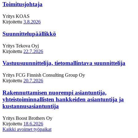
Toimitusjohtaja
Yritys
KOAS
Kirjoitettu
3.8.2026
Suunnittelupäällikkö
Yritys
Tekova Oyj
Kirjoitettu
22.7.2026
Vastuusuunnittelija, tietomallintava suunnittelija
Yritys
FCG Finnish Consulting Group Oy
Kirjoitettu
20.7.2026
Rakennuttamisen nuorempi asiantuntija,
yhteistoiminnallisten hankkeiden asiantuntija ja
kustannusasiantuntija
Yritys
Boost Brothers Oy
Kirjoitettu
18.6.2026
Kaikki avoimet työpaikat