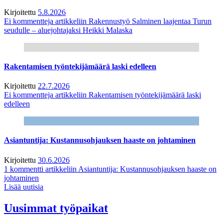
Kirjoitettu
5.8.2026
Ei kommentteja
artikkeliin Rakennustyö Salminen laajentaa Turun
seudulle – aluejohtajaksi Heikki Malaska
Rakentamisen työntekijämäärä laski edelleen
Kirjoitettu
22.7.2026
Ei kommentteja
artikkeliin Rakentamisen työntekijämäärä laski
edelleen
Asiantuntija: Kustannusohjauksen haaste on johtaminen
Kirjoitettu
30.6.2026
1 kommentti
artikkeliin Asiantuntija: Kustannusohjauksen haaste on
johtaminen
Lisää uutisia
Uusimmat työpaikat