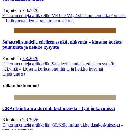
Kirjoitettu
7.8.2026
Ei kommentteja
artikkeliin VRJ:lle Väyläviraston tieurakka Oulusta
– Poikkimaantien parantaminen jatkuu
Sahateollisuudella edelleen synkät näkymät – kiusana korkea
puunhinta ja heikko kysyntä
Kirjoitettu
7.8.2026
Ei kommentteja
artikkeliin Sahateollisuudella edelleen synkät
näkymät – kiusana korkea puunhinta ja heikko kysyntä
Lisää uutisia
Viikon luetuimmat
GRK:lle infraurakka datakeskuksesta – työt jo käynnissä
Kirjoitettu
3.8.2026
Ei kommentteja
artikkeliin GRK:lle infraurakka datakeskuksesta –