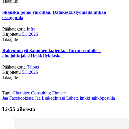
Tilaajille
Skanska-pomo varoittaa: Datakeskustyömaita uhkaa
osaajapula
Pääkategoria
Infra
Kirjoitettu
5.8.2026
Tilaajille
Rakennustyö Salminen laajentaa Turun seudulle –
aluejohtajaksi Heikki Malaska
Pääkategoria
Talous
Kirjoitettu
5.8.2026
Tilaajille
Tagit
Chemitec Consulting
Fimpec
Jaa Facebookissa
Jaa LinkedInissä
Lähetä linkki sähköpostilla
Lisää aiheesta