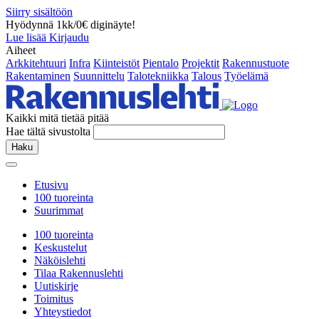
Siirry sisältöön
Hyödynnä 1kk/0€ diginäyte!
Lue lisää
Kirjaudu
Aiheet
Arkkitehtuuri
Infra
Kiinteistöt
Pientalo
Projektit
Rakennustuote
Rakentaminen
Suunnittelu
Talotekniikka
Talous
Työelämä
Kaikki mitä tietää pitää
Hae tältä sivustolta
Haku
Etusivu
100 tuoreinta
Suurimmat
100 tuoreinta
Keskustelut
Näköislehti
Tilaa Rakennuslehti
Uutiskirje
Toimitus
Yhteystiedot