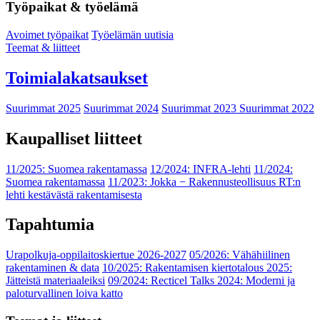
Työpaikat & työelämä
Avoimet työpaikat
Työelämän uutisia
Teemat & liitteet
Toimialakatsaukset
Suurimmat 2025
Suurimmat 2024
Suurimmat 2023
Suurimmat 2022
Kaupalliset liitteet
11/2025: Suomea rakentamassa
12/2024: INFRA-lehti
11/2024:
Suomea rakentamassa
11/2023: Jokka − Rakennusteollisuus RT:n
lehti kestävästä rakentamisesta
Tapahtumia
Urapolkuja-oppilaitoskiertue 2026-2027
05/2026: Vähähiilinen
rakentaminen & data
10/2025: Rakentamisen kiertotalous 2025:
Jätteistä materiaaleiksi
09/2024: Recticel Talks 2024: Moderni ja
paloturvallinen loiva katto