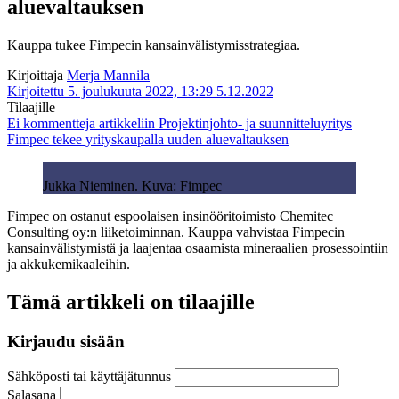
aluevaltauksen
Kauppa tukee Fimpecin kansainvälistymisstrategiaa.
Kirjoittaja
Merja Mannila
Kirjoitettu 5. joulukuuta 2022, 13:29
5.12.2022
Tilaajille
Ei kommentteja
artikkeliin Projektinjohto- ja suunnitteluyritys
Fimpec tekee yrityskaupalla uuden aluevaltauksen
Jukka Nieminen. Kuva: Fimpec
Fimpec on ostanut espoolaisen insinööritoimisto Chemitec
Consulting oy:n liiketoiminnan. Kauppa vahvistaa Fimpecin
kansainvälistymistä ja laajentaa osaamista mineraalien prosessointiin
ja akkukemikaaleihin.
Tämä artikkeli on tilaajille
Kirjaudu sisään
Sähköposti tai käyttäjätunnus
Salasana