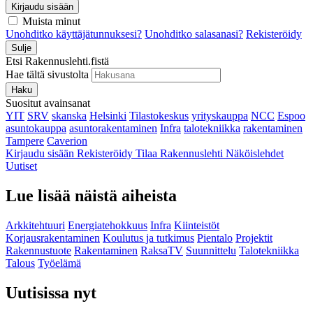
Kirjaudu sisään
Muista minut
Unohditko käyttäjätunnuksesi?
Unohditko salasanasi?
Rekisteröidy
Sulje
Etsi Rakennuslehti.fistä
Hae tältä sivustolta
Haku
Suositut avainsanat
YIT
SRV
skanska
Helsinki
Tilastokeskus
yrityskauppa
NCC
Espoo
asuntokauppa
asuntorakentaminen
Infra
talotekniikka
rakentaminen
Tampere
Caverion
Kirjaudu sisään
Rekisteröidy
Tilaa Rakennuslehti
Näköislehdet
Uutiset
Lue lisää näistä aiheista
Arkkitehtuuri
Energiatehokkuus
Infra
Kiinteistöt
Korjausrakentaminen
Koulutus ja tutkimus
Pientalo
Projektit
Rakennustuote
Rakentaminen
RaksaTV
Suunnittelu
Talotekniikka
Talous
Työelämä
Uutisissa nyt