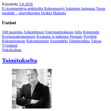
Kirjoitettu
5.8.2026
Ei kommentteja
artikkeliin Rakennustyö Salminen laajentaa Turun
seudulle – aluejohtajaksi Heikki Malaska
Uutiset
100 tuoreinta
Arkkitehtuuri
Energiatehokkuus
Infra
Kiinteistöt
Korjausrakentaminen
Koulutus ja tutkimus
Pientalo
Projektit
Rakennustuote
Rakentaminen
Suunnittelu
Talotekniikka
Talous
Työelämä
Näkökulmat
Toimitukselta