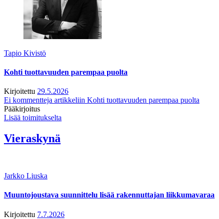
Tapio Kivistö
Kohti tuottavuuden parempaa puolta
Kirjoitettu
29.5.2026
Ei kommentteja
artikkeliin Kohti tuottavuuden parempaa puolta
Pääkirjoitus
Lisää toimitukselta
Vieraskynä
Jarkko Liuska
Muuntojoustava suunnittelu lisää rakennuttajan liikkumavaraa
Kirjoitettu
7.7.2026