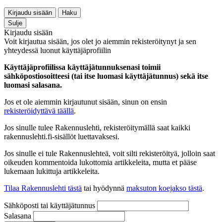
Kirjaudu sisään
Haku
Sulje
Kirjaudu sisään
Voit kirjautua sisään, jos olet jo aiemmin rekisteröitynyt ja sen
yhteydessä luonut käyttäjäprofiilin
Käyttäjäprofiilissa käyttäjätunnuksenasi toimii
sähköpostiosoitteesi (tai itse luomasi käyttäjätunnus) sekä itse
luomasi salasana.
Jos et ole aiemmin kirjautunut sisään, sinun on ensin
rekisteröidyttävä täällä
.
Jos sinulle tulee Rakennuslehti, rekisteröitymällä saat kaikki
rakennuslehti.fi-sisällöt luettavaksesi.
Jos sinulle ei tule Rakennuslehteä, voit silti rekisteröityä, jolloin saat
oikeuden kommentoida lukottomia artikkeleita, mutta et pääse
lukemaan lukittuja artikkeleita.
Tilaa Rakennuslehti tästä
tai hyödynnä
maksuton koejakso tästä
.
Sähköposti tai käyttäjätunnus
Salasana