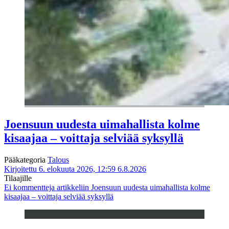
Joensuun uudesta uimahallista kolme
kisaajaa – voittaja selviää syksyllä
Pääkategoria
Talous
Kirjoitettu 6. elokuuta 2026, 12:59
6.8.2026
Tilaajille
Ei kommentteja
artikkeliin Joensuun uudesta uimahallista kolme
kisaajaa – voittaja selviää syksyllä