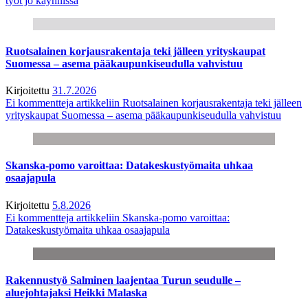
työt jo käynnissä
Ruotsalainen korjausrakentaja teki jälleen yrityskaupat
Suomessa – asema pääkaupunkiseudulla vahvistuu
Kirjoitettu
31.7.2026
Ei kommentteja
artikkeliin Ruotsalainen korjausrakentaja teki jälleen
yrityskaupat Suomessa – asema pääkaupunkiseudulla vahvistuu
Skanska-pomo varoittaa: Datakeskustyömaita uhkaa
osaajapula
Kirjoitettu
5.8.2026
Ei kommentteja
artikkeliin Skanska-pomo varoittaa:
Datakeskustyömaita uhkaa osaajapula
Rakennustyö Salminen laajentaa Turun seudulle –
aluejohtajaksi Heikki Malaska