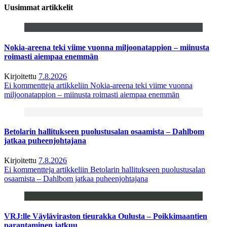
Uusimmat artikkelit
Nokia-areena teki viime vuonna miljoonatappion – miinusta
roimasti aiempaa enemmän
Kirjoitettu
7.8.2026
Ei kommentteja
artikkeliin Nokia-areena teki viime vuonna
miljoonatappion – miinusta roimasti aiempaa enemmän
Betolarin hallitukseen puolustusalan osaamista – Dahlbom
jatkaa puheenjohtajana
Kirjoitettu
7.8.2026
Ei kommentteja
artikkeliin Betolarin hallitukseen puolustusalan
osaamista – Dahlbom jatkaa puheenjohtajana
VRJ:lle Väyläviraston tieurakka Oulusta – Poikkimaantien
parantaminen jatkuu