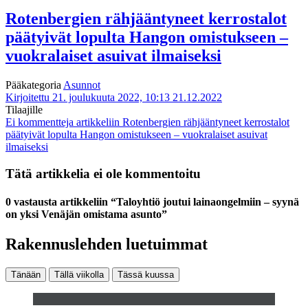
Rotenbergien rähjääntyneet kerros­talot
päätyivät lopulta Hangon omistukseen –
vuokralaiset asuivat ilmaiseksi
Pääkategoria
Asunnot
Kirjoitettu 21. joulukuuta 2022, 10:13
21.12.2022
Tilaajille
Ei kommentteja
artikkeliin Rotenbergien rähjääntyneet kerros­talot
päätyivät lopulta Hangon omistukseen – vuokralaiset asuivat
ilmaiseksi
Tätä artikkelia ei ole kommentoitu
0 vastausta artikkeliin “Talo­yhtiö joutui lainaongelmiin – syynä
on yksi Venäjän omistama asunto”
Rakennuslehden luetuimmat
Tänään
Tällä viikolla
Tässä kuussa