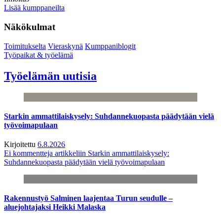
Lisää kumppaneilta
Näkökulmat
Toimitukselta
Vieraskynä
Kumppaniblogit
Työpaikat & työelämä
Työelämän uutisia
Starkin ammattilaiskysely: Suhdannekuopasta päädytään vielä
työvoimapulaan
Kirjoitettu
6.8.2026
Ei kommentteja
artikkeliin Starkin ammattilaiskysely:
Suhdannekuopasta päädytään vielä työvoimapulaan
Rakennustyö Salminen laajentaa Turun seudulle –
aluejohtajaksi Heikki Malaska