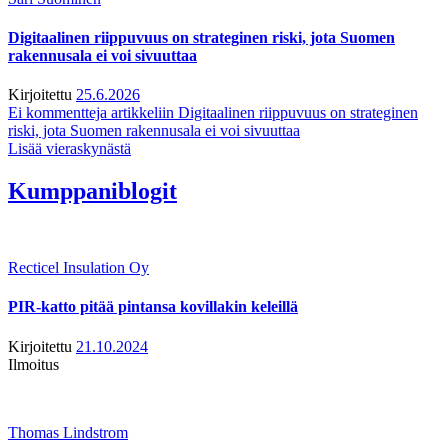
Digitaalinen riippuvuus on strateginen riski, jota Suomen
rakennusala ei voi sivuuttaa
Kirjoitettu
25.6.2026
Ei kommentteja
artikkeliin Digitaalinen riippuvuus on strateginen
riski, jota Suomen rakennusala ei voi sivuuttaa
Lisää vieraskynästä
Kumppaniblogit
Recticel Insulation Oy
PIR-katto pitää pintansa kovillakin keleillä
Kirjoitettu
21.10.2024
Ilmoitus
Thomas Lindstrom