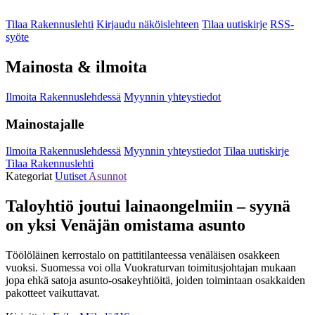
Tilaa Rakennuslehti
Kirjaudu näköislehteen
Tilaa uutiskirje
RSS-
syöte
Mainosta & ilmoita
Ilmoita Rakennuslehdessä
Myynnin yhteystiedot
Mainostajalle
Ilmoita Rakennuslehdessä
Myynnin yhteystiedot
Tilaa uutiskirje
Tilaa Rakennuslehti
Kategoriat
Uutiset
Asunnot
Talo­yhtiö joutui lainaongelmiin – syynä
on yksi Venäjän omistama asunto
Töölöläinen kerrostalo on pattitilanteessa venäläisen osakkeen
vuoksi. Suomessa voi olla Vuokraturvan toimitusjohtajan mukaan
jopa ehkä satoja asunto-osakeyhtiöitä, joiden toimintaan osakkaiden
pakotteet vaikuttavat.