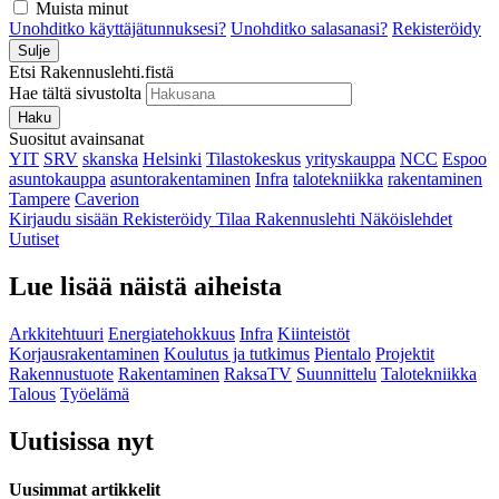
Muista minut
Unohditko käyttäjätunnuksesi?
Unohditko salasanasi?
Rekisteröidy
Sulje
Etsi Rakennuslehti.fistä
Hae tältä sivustolta
Haku
Suositut avainsanat
YIT
SRV
skanska
Helsinki
Tilastokeskus
yrityskauppa
NCC
Espoo
asuntokauppa
asuntorakentaminen
Infra
talotekniikka
rakentaminen
Tampere
Caverion
Kirjaudu sisään
Rekisteröidy
Tilaa Rakennuslehti
Näköislehdet
Uutiset
Lue lisää näistä aiheista
Arkkitehtuuri
Energiatehokkuus
Infra
Kiinteistöt
Korjausrakentaminen
Koulutus ja tutkimus
Pientalo
Projektit
Rakennustuote
Rakentaminen
RaksaTV
Suunnittelu
Talotekniikka
Talous
Työelämä
Uutisissa nyt
Uusimmat artikkelit