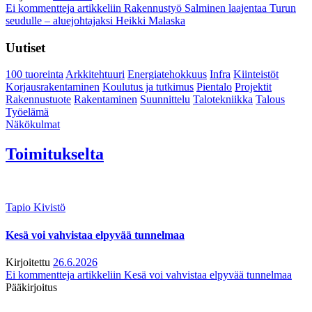
Ei kommentteja
artikkeliin Rakennustyö Salminen laajentaa Turun
seudulle – aluejohtajaksi Heikki Malaska
Uutiset
100 tuoreinta
Arkkitehtuuri
Energiatehokkuus
Infra
Kiinteistöt
Korjausrakentaminen
Koulutus ja tutkimus
Pientalo
Projektit
Rakennustuote
Rakentaminen
Suunnittelu
Talotekniikka
Talous
Työelämä
Näkökulmat
Toimitukselta
Tapio Kivistö
Kesä voi vahvistaa elpyvää tunnelmaa
Kirjoitettu
26.6.2026
Ei kommentteja
artikkeliin Kesä voi vahvistaa elpyvää tunnelmaa
Pääkirjoitus