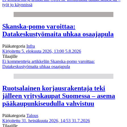
työt jo käynnissä
Skanska-pomo varoittaa:
Datakeskustyömaita uhkaa osaajapula
Pääkategoria
Infra
Kirjoitettu 5. elokuuta 2026, 13:00
5.8.2026
Tilaajille
Ei kommentteja
artikkeliin Skanska-pomo varoittaa:
Datakeskustyömaita uhkaa osaajapula
Ruotsalainen korjausrakentaja teki
jälleen yrityskaupat Suomessa – asema
pääkaupunkiseudulla vahvistuu
Pääkategoria
Talous
Kirjoitettu 31. heinäkuuta 2026, 14:53
31.7.2026
Tilaajille