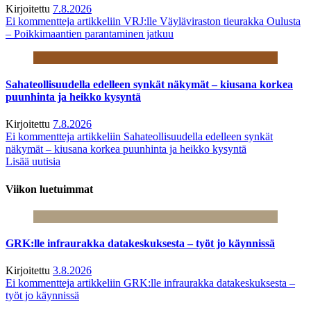
Kirjoitettu
7.8.2026
Ei kommentteja
artikkeliin VRJ:lle Väyläviraston tieurakka Oulusta
– Poikkimaantien parantaminen jatkuu
Sahateollisuudella edelleen synkät näkymät – kiusana korkea
puunhinta ja heikko kysyntä
Kirjoitettu
7.8.2026
Ei kommentteja
artikkeliin Sahateollisuudella edelleen synkät
näkymät – kiusana korkea puunhinta ja heikko kysyntä
Lisää uutisia
Viikon luetuimmat
GRK:lle infraurakka datakeskuksesta – työt jo käynnissä
Kirjoitettu
3.8.2026
Ei kommentteja
artikkeliin GRK:lle infraurakka datakeskuksesta –
työt jo käynnissä