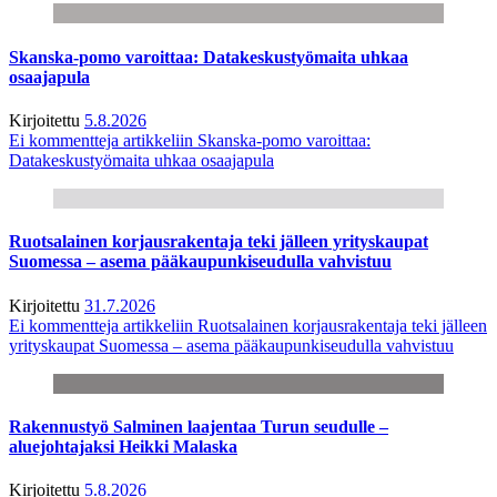
Skanska-pomo varoittaa: Datakeskustyömaita uhkaa
osaajapula
Kirjoitettu
5.8.2026
Ei kommentteja
artikkeliin Skanska-pomo varoittaa:
Datakeskustyömaita uhkaa osaajapula
Ruotsalainen korjausrakentaja teki jälleen yrityskaupat
Suomessa – asema pääkaupunkiseudulla vahvistuu
Kirjoitettu
31.7.2026
Ei kommentteja
artikkeliin Ruotsalainen korjausrakentaja teki jälleen
yrityskaupat Suomessa – asema pääkaupunkiseudulla vahvistuu
Rakennustyö Salminen laajentaa Turun seudulle –
aluejohtajaksi Heikki Malaska
Kirjoitettu
5.8.2026