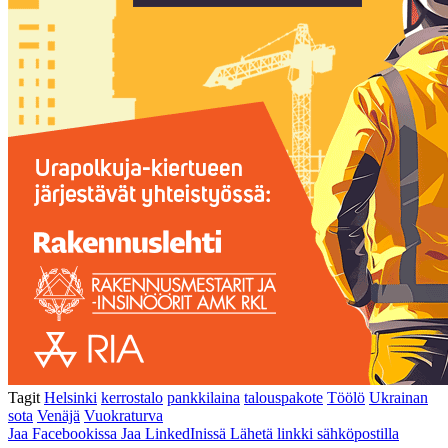
Tagit
Helsinki
kerrostalo
pankkilaina
talouspakote
Töölö
Ukrainan
sota
Venäjä
Vuokraturva
Jaa Facebookissa
Jaa LinkedInissä
Lähetä linkki sähköpostilla