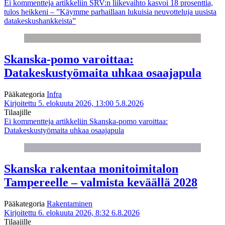
Ei kommentteja
artikkeliin SRV:n liikevaihto kasvoi 18 prosenttia,
tulos heikkeni – ”Käymme parhaillaan lukuisia neuvotteluja uusista
datakeskushankkeista”
Skanska-pomo varoittaa:
Datakeskustyömaita uhkaa osaajapula
Pääkategoria
Infra
Kirjoitettu 5. elokuuta 2026, 13:00
5.8.2026
Tilaajille
Ei kommentteja
artikkeliin Skanska-pomo varoittaa:
Datakeskustyömaita uhkaa osaajapula
Skanska rakentaa monitoimitalon
Tampereelle – valmista keväällä 2028
Pääkategoria
Rakentaminen
Kirjoitettu 6. elokuuta 2026, 8:32
6.8.2026
Tilaajille