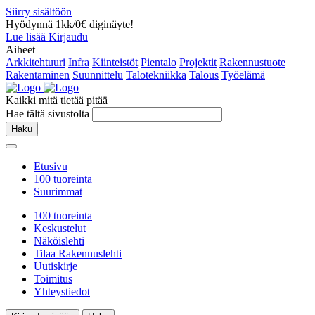
Siirry sisältöön
Hyödynnä 1kk/0€ diginäyte!
Lue lisää
Kirjaudu
Aiheet
Arkkitehtuuri
Infra
Kiinteistöt
Pientalo
Projektit
Rakennustuote
Rakentaminen
Suunnittelu
Talotekniikka
Talous
Työelämä
Kaikki mitä tietää pitää
Hae tältä sivustolta
Haku
Etusivu
100 tuoreinta
Suurimmat
100 tuoreinta
Keskustelut
Näköislehti
Tilaa Rakennuslehti
Uutiskirje
Toimitus
Yhteystiedot