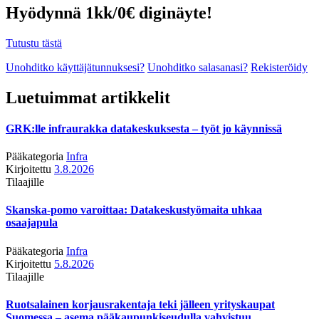
Hyödynnä 1kk/0€ diginäyte!
Tutustu tästä
Unohditko käyttäjätunnuksesi?
Unohditko salasanasi?
Rekisteröidy
Luetuimmat artikkelit
GRK:lle infraurakka datakeskuksesta – työt jo käynnissä
Pääkategoria
Infra
Kirjoitettu
3.8.2026
Tilaajille
Skanska-pomo varoittaa: Datakeskustyömaita uhkaa
osaajapula
Pääkategoria
Infra
Kirjoitettu
5.8.2026
Tilaajille
Ruotsalainen korjausrakentaja teki jälleen yrityskaupat
Suomessa – asema pääkaupunkiseudulla vahvistuu