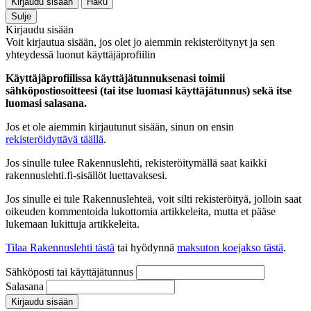
Kirjaudu sisään
Haku
Sulje
Kirjaudu sisään
Voit kirjautua sisään, jos olet jo aiemmin rekisteröitynyt ja sen
yhteydessä luonut käyttäjäprofiilin
Käyttäjäprofiilissa käyttäjätunnuksenasi toimii
sähköpostiosoitteesi (tai itse luomasi käyttäjätunnus) sekä itse
luomasi salasana.
Jos et ole aiemmin kirjautunut sisään, sinun on ensin
rekisteröidyttävä täällä
.
Jos sinulle tulee Rakennuslehti, rekisteröitymällä saat kaikki
rakennuslehti.fi-sisällöt luettavaksesi.
Jos sinulle ei tule Rakennuslehteä, voit silti rekisteröityä, jolloin saat
oikeuden kommentoida lukottomia artikkeleita, mutta et pääse
lukemaan lukittuja artikkeleita.
Tilaa Rakennuslehti tästä
tai hyödynnä
maksuton koejakso tästä
.
Sähköposti tai käyttäjätunnus
Salasana
Kirjaudu sisään