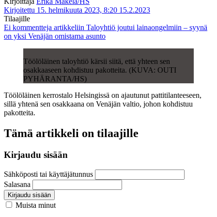
Kirjoittaja
Erika Mäkelä/HS
Kirjoitettu 15. helmikuuta 2023, 8:20
15.2.2023
Tilaajille
Ei kommentteja
artikkeliin Talo­yhtiö joutui lainaongelmiin – syynä
on yksi Venäjän omistama asunto
Töölöläinen taloyhtiö kärsii siitä, että yhteen sen
osakkaaseen kohdistuu pakotteita. (KUVA: OUTI
PYHÄRANTA/HS)
Töölöläinen kerrostalo Helsingissä on ajautunut pattitilanteeseen,
sillä yhtenä sen osakkaana on Venäjän valtio, johon kohdistuu
pakotteita.
Tämä artikkeli on tilaajille
Kirjaudu sisään
Sähköposti tai käyttäjätunnus
Salasana
Kirjaudu sisään
Muista minut