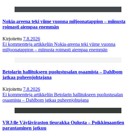
Nokia-areena teki viime vuonna miljoonatappion – miinusta
roimasti aiempaa enemmän
Kirjoitettu
7.8.2026
Ei kommentteja
artikkeliin Nokia-areena teki viime vuonna
miljoonatappion – miinusta roimasti aiempaa enemmän
Betolarin hallitukseen puolustusalan osaamista – Dahlbom
jatkaa puheenjohtajana
Kirjoitettu
7.8.2026
Ei kommentteja
artikkeliin Betolarin hallitukseen puolustusalan
osaamista – Dahlbom jatkaa puheenjohtajana
VRJ:lle Väyläviraston tieurakka Oulusta – Poikkimaantien
parantaminen jatkuu