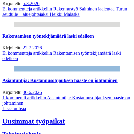
Kirjoitettu
5.8.2026
Ei kommentteja
artikkeliin Rakennustyö Salminen laajentaa Turun
seudulle – aluejohtajaksi Heikki Malaska
Rakentamisen työntekijämäärä laski edelleen
Kirjoitettu
22.7.2026
Ei kommentteja
artikkeliin Rakentamisen työntekijämäärä laski
edelleen
Asiantuntija: Kustannusohjauksen haaste on johtaminen
Kirjoitettu
30.6.2026
1 kommentti
artikkeliin Asiantuntija: Kustannusohjauksen haaste on
johtaminen
Lisää uutisia
Uusimmat työpaikat