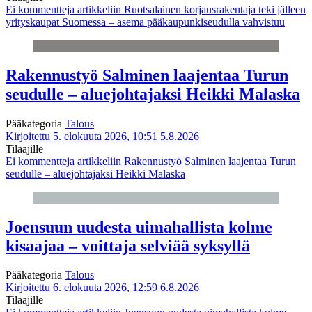
Ei kommentteja
artikkeliin Ruotsalainen korjausrakentaja teki jälleen
yrityskaupat Suomessa – asema pääkaupunkiseudulla vahvistuu
Rakennustyö Salminen laajentaa Turun
seudulle – aluejohtajaksi Heikki Malaska
Pääkategoria
Talous
Kirjoitettu 5. elokuuta 2026, 10:51
5.8.2026
Tilaajille
Ei kommentteja
artikkeliin Rakennustyö Salminen laajentaa Turun
seudulle – aluejohtajaksi Heikki Malaska
Joensuun uudesta uimahallista kolme
kisaajaa – voittaja selviää syksyllä
Pääkategoria
Talous
Kirjoitettu 6. elokuuta 2026, 12:59
6.8.2026
Tilaajille