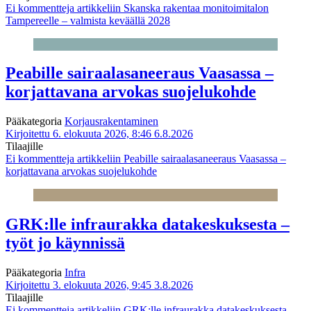
Ei kommentteja
artikkeliin Skanska rakentaa monitoimitalon
Tampereelle – valmista keväällä 2028
Peabille sairaalasaneeraus Vaasassa –
korjattavana arvokas suojelukohde
Pääkategoria
Korjausrakentaminen
Kirjoitettu 6. elokuuta 2026, 8:46
6.8.2026
Tilaajille
Ei kommentteja
artikkeliin Peabille sairaalasaneeraus Vaasassa –
korjattavana arvokas suojelukohde
GRK:lle infraurakka datakeskuksesta –
työt jo käynnissä
Pääkategoria
Infra
Kirjoitettu 3. elokuuta 2026, 9:45
3.8.2026
Tilaajille
Ei kommentteja
artikkeliin GRK:lle infraurakka datakeskuksesta –