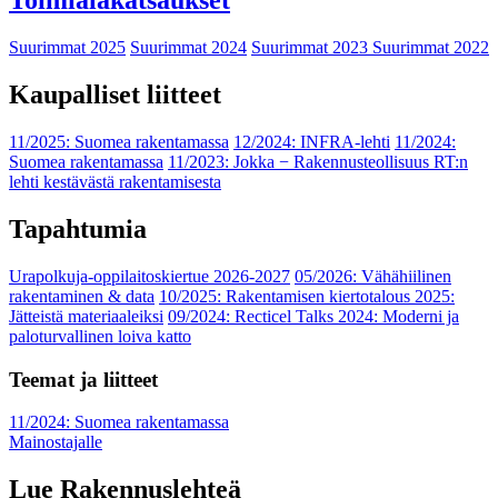
Toimialakatsaukset
Suurimmat 2025
Suurimmat 2024
Suurimmat 2023
Suurimmat 2022
Kaupalliset liitteet
11/2025: Suomea rakentamassa
12/2024: INFRA-lehti
11/2024:
Suomea rakentamassa
11/2023: Jokka − Rakennusteollisuus RT:n
lehti kestävästä rakentamisesta
Tapahtumia
Urapolkuja-oppilaitoskiertue 2026-2027
05/2026: Vähähiilinen
rakentaminen & data
10/2025: Rakentamisen kiertotalous 2025:
Jätteistä materiaaleiksi
09/2024: Recticel Talks 2024: Moderni ja
paloturvallinen loiva katto
Teemat ja liitteet
11/2024: Suomea rakentamassa
Mainostajalle
Lue Rakennuslehteä