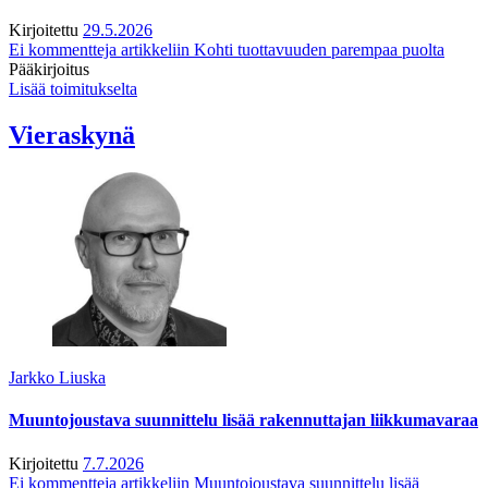
Kirjoitettu
29.5.2026
Ei kommentteja
artikkeliin Kohti tuottavuuden parempaa puolta
Pääkirjoitus
Lisää toimitukselta
Vieraskynä
Jarkko Liuska
Muuntojoustava suunnittelu lisää rakennuttajan liikkumavaraa
Kirjoitettu
7.7.2026
Ei kommentteja
artikkeliin Muuntojoustava suunnittelu lisää