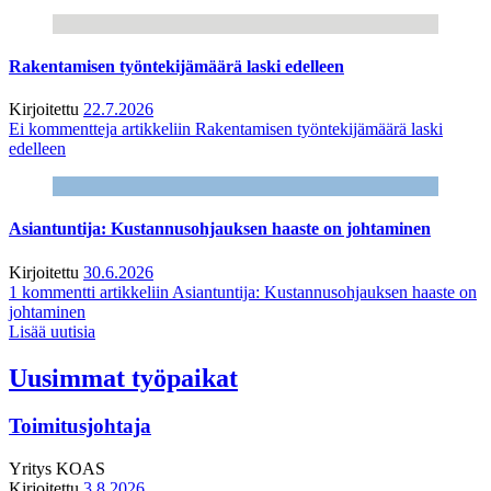
Rakentamisen työntekijämäärä laski edelleen
Kirjoitettu
22.7.2026
Ei kommentteja
artikkeliin Rakentamisen työntekijämäärä laski
edelleen
Asiantuntija: Kustannusohjauksen haaste on johtaminen
Kirjoitettu
30.6.2026
1 kommentti
artikkeliin Asiantuntija: Kustannusohjauksen haaste on
johtaminen
Lisää uutisia
Uusimmat työpaikat
Toimitusjohtaja
Yritys
KOAS
Kirjoitettu
3.8.2026