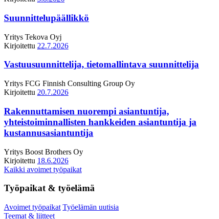
Suunnittelupäällikkö
Yritys
Tekova Oyj
Kirjoitettu
22.7.2026
Vastuusuunnittelija, tietomallintava suunnittelija
Yritys
FCG Finnish Consulting Group Oy
Kirjoitettu
20.7.2026
Rakennuttamisen nuorempi asiantuntija,
yhteistoiminnallisten hankkeiden asiantuntija ja
kustannusasiantuntija
Yritys
Boost Brothers Oy
Kirjoitettu
18.6.2026
Kaikki avoimet työpaikat
Työpaikat & työelämä
Avoimet työpaikat
Työelämän uutisia
Teemat & liitteet