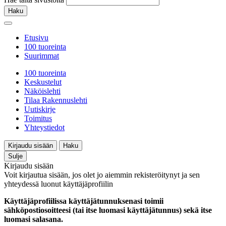
Haku
Etusivu
100 tuoreinta
Suurimmat
100 tuoreinta
Keskustelut
Näköislehti
Tilaa Rakennuslehti
Uutiskirje
Toimitus
Yhteystiedot
Kirjaudu sisään
Haku
Sulje
Kirjaudu sisään
Voit kirjautua sisään, jos olet jo aiemmin rekisteröitynyt ja sen
yhteydessä luonut käyttäjäprofiilin
Käyttäjäprofiilissa käyttäjätunnuksenasi toimii
sähköpostiosoitteesi (tai itse luomasi käyttäjätunnus) sekä itse
luomasi salasana.