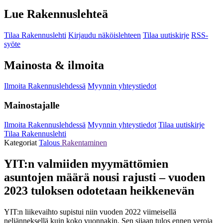
Lue Rakennuslehteä
Tilaa Rakennuslehti
Kirjaudu näköislehteen
Tilaa uutiskirje
RSS-
syöte
Mainosta & ilmoita
Ilmoita Rakennuslehdessä
Myynnin yhteystiedot
Mainostajalle
Ilmoita Rakennuslehdessä
Myynnin yhteystiedot
Tilaa uutiskirje
Tilaa Rakennuslehti
Kategoriat
Talous
Rakentaminen
YIT:n valmiiden myymättömien
asuntojen määrä nousi rajusti – vuoden
2023 tuloksen odotetaan heikkenevän
YIT:n liikevaihto supistui niin vuoden 2022 viimeisellä
neljänneksellä kuin koko vuonnakin. Sen sijaan tulos ennen veroja