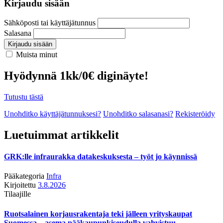
Kirjaudu sisään
Sähköposti tai käyttäjätunnus
Salasana
Kirjaudu sisään
Muista minut
Hyödynnä 1kk/0€ diginäyte!
Tutustu tästä
Unohditko käyttäjätunnuksesi?
Unohditko salasanasi?
Rekisteröidy
Luetuimmat artikkelit
GRK:lle infraurakka datakeskuksesta – työt jo käynnissä
Pääkategoria
Infra
Kirjoitettu
3.8.2026
Tilaajille
Ruotsalainen korjausrakentaja teki jälleen yrityskaupat
Suomessa – asema pääkaupunkiseudulla vahvistuu