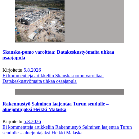
Skanska-pomo varoittaa: Datakeskustyömaita uhkaa
osaajapula
Kirjoitettu
5.8.2026
Ei kommentteja
artikkeliin Skanska-pomo varoittaa:
Datakeskustyömaita uhkaa osaajapula
Rakennustyö Salminen laajentaa Turun seudulle –
aluejohtajaksi Heikki Malaska
Kirjoitettu
5.8.2026
Ei kommentteja
artikkeliin Rakennustyö Salminen laajentaa Turun
seudulle – aluejohtajaksi Heikki Malaska