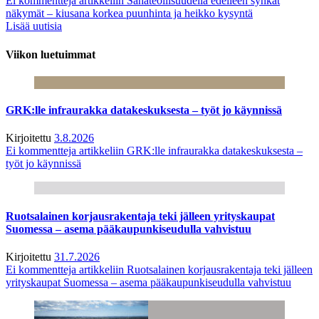
Ei kommentteja
artikkeliin Sahateollisuudella edelleen synkät
näkymät – kiusana korkea puunhinta ja heikko kysyntä
Lisää uutisia
Viikon luetuimmat
GRK:lle infraurakka datakeskuksesta – työt jo käynnissä
Kirjoitettu
3.8.2026
Ei kommentteja
artikkeliin GRK:lle infraurakka datakeskuksesta –
työt jo käynnissä
Ruotsalainen korjausrakentaja teki jälleen yrityskaupat
Suomessa – asema pääkaupunkiseudulla vahvistuu
Kirjoitettu
31.7.2026
Ei kommentteja
artikkeliin Ruotsalainen korjausrakentaja teki jälleen
yrityskaupat Suomessa – asema pääkaupunkiseudulla vahvistuu