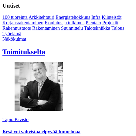
Uutiset
100 tuoreinta
Arkkitehtuuri
Energiatehokkuus
Infra
Kiinteistöt
Korjausrakentaminen
Koulutus ja tutkimus
Pientalo
Projektit
Rakennustuote
Rakentaminen
Suunnittelu
Talotekniikka
Talous
Työelämä
Näkökulmat
Toimitukselta
Tapio Kivistö
Kesä voi vahvistaa elpyvää tunnelmaa