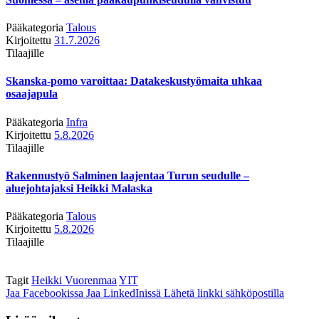
Pääkategoria
Talous
Kirjoitettu
31.7.2026
Tilaajille
Skanska-pomo varoittaa: Datakeskustyömaita uhkaa
osaajapula
Pääkategoria
Infra
Kirjoitettu
5.8.2026
Tilaajille
Rakennustyö Salminen laajentaa Turun seudulle –
aluejohtajaksi Heikki Malaska
Pääkategoria
Talous
Kirjoitettu
5.8.2026
Tilaajille
Tagit
Heikki Vuorenmaa
YIT
Jaa Facebookissa
Jaa LinkedInissä
Lähetä linkki sähköpostilla