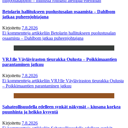
miljoonatappion – miinusta roimasti aiempaa enemmän
Betolarin hallitukseen puolustusalan osaamista – Dahlbom
jatkaa puheenjohtajana
Kirjoitettu
7.8.2026
Ei kommentteja
artikkeliin Betolarin hallitukseen puolustusalan
osaamista – Dahlbom jatkaa puheenjohtajana
VRJ:lle Väyläviraston tieurakka Oulusta – Poikkimaantien
parantaminen jatkuu
Kirjoitettu
7.8.2026
Ei kommentteja
artikkeliin VRJ:lle Väyläviraston tieurakka Oulusta
– Poikkimaantien parantaminen jatkuu
Sahateollisuudella edelleen synkät näkymät – kiusana korkea
puunhinta ja heikko kysyntä
Kirjoitettu
7.8.2026