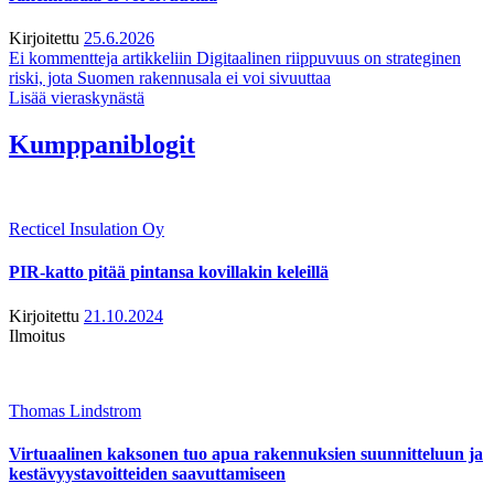
Kirjoitettu
25.6.2026
Ei kommentteja
artikkeliin Digitaalinen riippuvuus on strateginen
riski, jota Suomen rakennusala ei voi sivuuttaa
Lisää vieraskynästä
Kumppaniblogit
Recticel Insulation Oy
PIR-katto pitää pintansa kovillakin keleillä
Kirjoitettu
21.10.2024
Ilmoitus
Thomas Lindstrom
Virtuaalinen kaksonen tuo apua rakennuksien suunnitteluun ja
kestävyystavoitteiden saavuttamiseen