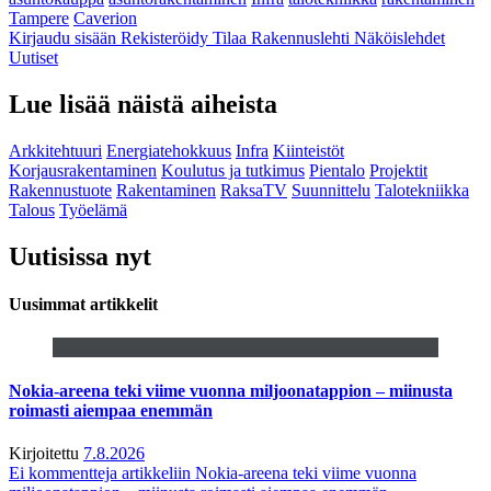
Tampere
Caverion
Kirjaudu sisään
Rekisteröidy
Tilaa Rakennuslehti
Näköislehdet
Uutiset
Lue lisää näistä aiheista
Arkkitehtuuri
Energiatehokkuus
Infra
Kiinteistöt
Korjausrakentaminen
Koulutus ja tutkimus
Pientalo
Projektit
Rakennustuote
Rakentaminen
RaksaTV
Suunnittelu
Talotekniikka
Talous
Työelämä
Uutisissa nyt
Uusimmat artikkelit
Nokia-areena teki viime vuonna miljoonatappion – miinusta
roimasti aiempaa enemmän
Kirjoitettu
7.8.2026
Ei kommentteja
artikkeliin Nokia-areena teki viime vuonna