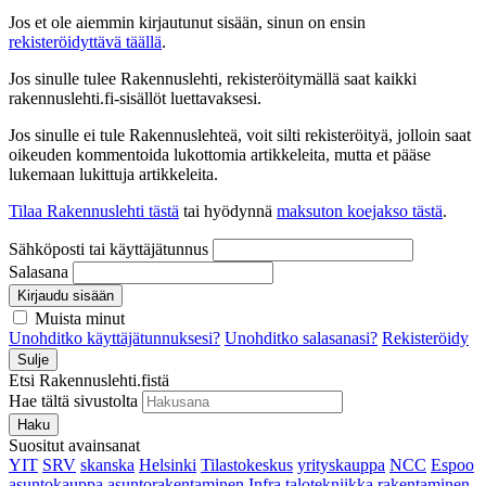
Jos et ole aiemmin kirjautunut sisään, sinun on ensin
rekisteröidyttävä täällä
.
Jos sinulle tulee Rakennuslehti, rekisteröitymällä saat kaikki
rakennuslehti.fi-sisällöt luettavaksesi.
Jos sinulle ei tule Rakennuslehteä, voit silti rekisteröityä, jolloin saat
oikeuden kommentoida lukottomia artikkeleita, mutta et pääse
lukemaan lukittuja artikkeleita.
Tilaa Rakennuslehti tästä
tai hyödynnä
maksuton koejakso tästä
.
Sähköposti tai käyttäjätunnus
Salasana
Kirjaudu sisään
Muista minut
Unohditko käyttäjätunnuksesi?
Unohditko salasanasi?
Rekisteröidy
Sulje
Etsi Rakennuslehti.fistä
Hae tältä sivustolta
Haku
Suositut avainsanat
YIT
SRV
skanska
Helsinki
Tilastokeskus
yrityskauppa
NCC
Espoo
asuntokauppa
asuntorakentaminen
Infra
talotekniikka
rakentaminen