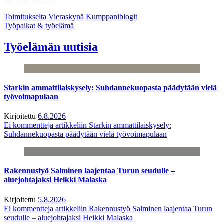
Toimitukselta
Vieraskynä
Kumppaniblogit
Työpaikat & työelämä
Työelämän uutisia
Starkin ammattilaiskysely: Suhdannekuopasta päädytään vielä
työvoimapulaan
Kirjoitettu
6.8.2026
Ei kommentteja
artikkeliin Starkin ammattilaiskysely:
Suhdannekuopasta päädytään vielä työvoimapulaan
Rakennustyö Salminen laajentaa Turun seudulle –
aluejohtajaksi Heikki Malaska
Kirjoitettu
5.8.2026
Ei kommentteja
artikkeliin Rakennustyö Salminen laajentaa Turun
seudulle – aluejohtajaksi Heikki Malaska