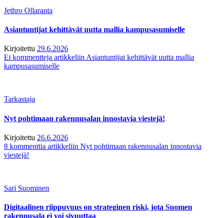
Jethro Ollaranta
Asiantuntijat kehittävät uutta mallia kampusasumiselle
Kirjoitettu
29.6.2026
Ei kommentteja
artikkeliin Asiantuntijat kehittävät uutta mallia
kampusasumiselle
Tarkastaja
Nyt pohtimaan rakennusalan innostavia viestejä!
Kirjoitettu
26.6.2026
8 kommenttia
artikkeliin Nyt pohtimaan rakennusalan innostavia
viestejä!
Sari Suominen
Digitaalinen riippuvuus on strateginen riski, jota Suomen
rakennusala ei voi sivuuttaa