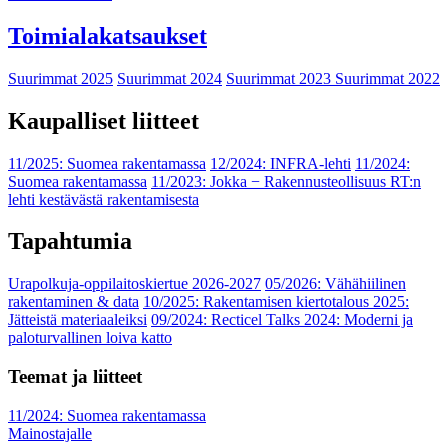
Toimialakatsaukset
Suurimmat 2025
Suurimmat 2024
Suurimmat 2023
Suurimmat 2022
Kaupalliset liitteet
11/2025: Suomea rakentamassa
12/2024: INFRA-lehti
11/2024:
Suomea rakentamassa
11/2023: Jokka − Rakennusteollisuus RT:n
lehti kestävästä rakentamisesta
Tapahtumia
Urapolkuja-oppilaitoskiertue 2026-2027
05/2026: Vähähiilinen
rakentaminen & data
10/2025: Rakentamisen kiertotalous 2025:
Jätteistä materiaaleiksi
09/2024: Recticel Talks 2024: Moderni ja
paloturvallinen loiva katto
Teemat ja liitteet
11/2024: Suomea rakentamassa
Mainostajalle