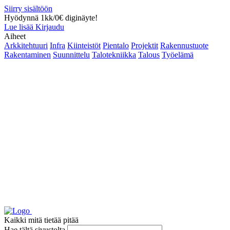
Siirry sisältöön
Hyödynnä 1kk/0€ diginäyte!
Lue lisää
Kirjaudu
Aiheet
Arkkitehtuuri
Infra
Kiinteistöt
Pientalo
Projektit
Rakennustuote
Rakentaminen
Suunnittelu
Talotekniikka
Talous
Työelämä
Kaikki mitä tietää pitää
Hae tältä sivustolta