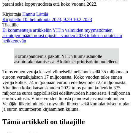
parani sekä loppuvuodesta että koko vuonna 2022.
Kirjoittaja
Hannu Lättilä
Kirjoitettu 10. helmikuuta 2023, 9:29
10.2.2023
Tilaajille
Ei kommentteja
artikkeliin YIT:n valmiiden myymättömien
asuntojen määrä nousi rajusti – vuoden 2023 tuloksen odotetaan
heikkenevän
Koronapandemia pakotti YIT:n tuumaustauolle
asuntorakentamisessa. Aloitukset priorisoitiin uudelleen.
Tulos ennen veroja kasvoi viimeisellä neljänneksellä 35 miljoonaan
euroon vertailujakson 17 miljoonasta. Koko vuoden tulos ennen
veroja kohosi 74 miljoonaan euroon edellisvuoden 22 miljoonasta.
Virallinen koko katsauskauden 2022 tulos painui kuitenkin 375
miljoonaa euroa tappiolliseksi edellisvuoden hienoisesta 4 miljoonan
euron voitosta. Viime vuoden tulosta painoivat arvonalentuminen
Venäjän liiketoimintojen myyntiin liittyen sekä kumulatiivisen ruplan
ja euron muuntoeron kirjaaminen kuluna.
Tämä artikkeli on tilaajille