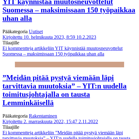
YIT käynnistää muutosneuvottelut
Suomessa – maksimissaan 150 työpaikkaa
uhan alla
Pääkategoria
Uutiset
Kirjoitettu 10. helmikuuta 2023, 8:59
10.2.2023
Tilaajille
Ei kommentteja
artikkeliin YIT käynnistää muutosneuvottelut
Suomessa – maksimissaan 150 työpaikkaa uhan alla
”Meidän pitää pystyä viemään läpi
tarvittavia muutoksia” – YIT:n uudella
toimitusjohtajalla on tausta
Lemminkäisellä
Pääkategoria
Rakentaminen
Kirjoitettu 2. marraskuuta 2022, 15:47
2.11.2022
Tilaajille
Ei kommentteja
artikkeliin ”Meidän pitää pystyä viemään läpi
tarvittavia muutoksia” – YIT:n uudella toimitusjohtajalla on tausta