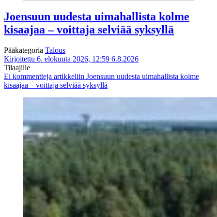
Joensuun uudesta uimahallista kolme
kisaajaa – voittaja selviää syksyllä
Pääkategoria
Talous
Kirjoitettu 6. elokuuta 2026, 12:59
6.8.2026
Tilaajille
Ei kommentteja
artikkeliin Joensuun uudesta uimahallista kolme
kisaajaa – voittaja selviää syksyllä