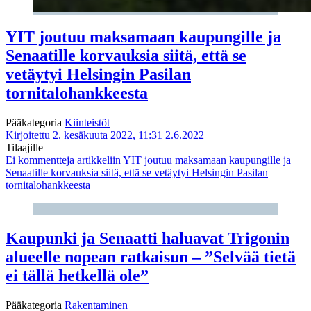
YIT joutuu maksamaan kaupungille ja
Senaatille korvauksia siitä, että se
vetäytyi Helsingin Pasilan
tornitalohankkeesta
Pääkategoria
Kiinteistöt
Kirjoitettu 2. kesäkuuta 2022, 11:31
2.6.2022
Tilaajille
Ei kommentteja
artikkeliin YIT joutuu maksamaan kaupungille ja
Senaatille korvauksia siitä, että se vetäytyi Helsingin Pasilan
tornitalohankkeesta
Kaupunki ja Senaatti haluavat Trigonin
alueelle nopean ratkaisun – ”Selvää tietä
ei tällä hetkellä ole”
Pääkategoria
Rakentaminen