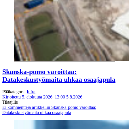
Skanska-pomo varoittaa:
Datakeskustyömaita uhkaa osaajapula
Pääkategoria
Infra
Kirjoitettu 5. elokuuta 2026, 13:00
5.8.2026
Tilaajille
Ei kommentteja
artikkeliin Skanska-pomo varoittaa:
Datakeskustyömaita uhkaa osaajapula