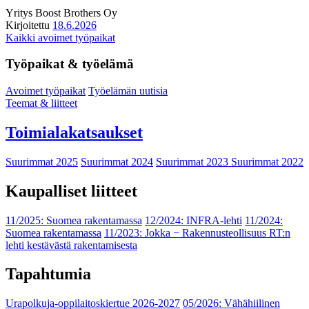
Yritys
Boost Brothers Oy
Kirjoitettu
18.6.2026
Kaikki avoimet työpaikat
Työpaikat & työelämä
Avoimet työpaikat
Työelämän uutisia
Teemat & liitteet
Toimialakatsaukset
Suurimmat 2025
Suurimmat 2024
Suurimmat 2023
Suurimmat 2022
Kaupalliset liitteet
11/2025: Suomea rakentamassa
12/2024: INFRA-lehti
11/2024:
Suomea rakentamassa
11/2023: Jokka − Rakennusteollisuus RT:n
lehti kestävästä rakentamisesta
Tapahtumia
Urapolkuja-oppilaitoskiertue 2026-2027
05/2026: Vähähiilinen