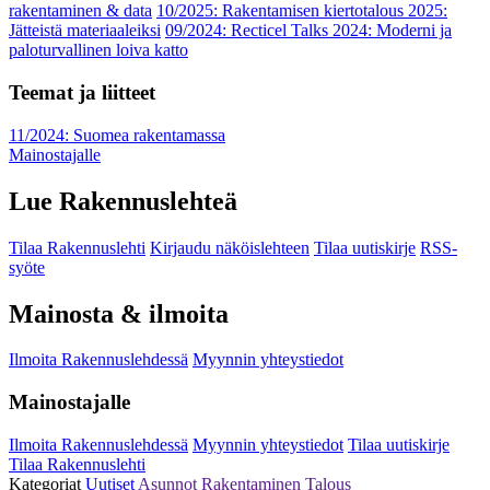
rakentaminen & data
10/2025: Rakentamisen kiertotalous 2025:
Jätteistä materiaaleiksi
09/2024: Recticel Talks 2024: Moderni ja
paloturvallinen loiva katto
Teemat ja liitteet
11/2024: Suomea rakentamassa
Mainostajalle
Lue Rakennuslehteä
Tilaa Rakennuslehti
Kirjaudu näköislehteen
Tilaa uutiskirje
RSS-
syöte
Mainosta & ilmoita
Ilmoita Rakennuslehdessä
Myynnin yhteystiedot
Mainostajalle
Ilmoita Rakennuslehdessä
Myynnin yhteystiedot
Tilaa uutiskirje
Tilaa Rakennuslehti
Kategoriat
Uutiset
Asunnot
Rakentaminen
Talous