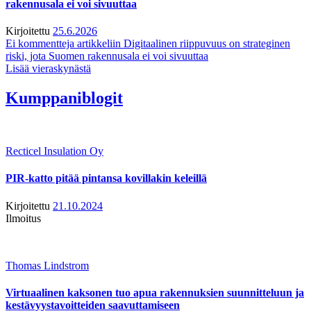
rakennusala ei voi sivuuttaa
Kirjoitettu
25.6.2026
Ei kommentteja
artikkeliin Digitaalinen riippuvuus on strateginen
riski, jota Suomen rakennusala ei voi sivuuttaa
Lisää vieraskynästä
Kumppaniblogit
Recticel Insulation Oy
PIR-katto pitää pintansa kovillakin keleillä
Kirjoitettu
21.10.2024
Ilmoitus
Thomas Lindstrom
Virtuaalinen kaksonen tuo apua rakennuksien suunnitteluun ja
kestävyystavoitteiden saavuttamiseen