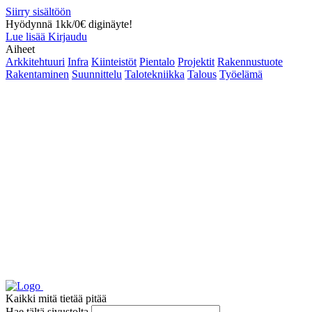
Siirry sisältöön
Hyödynnä 1kk/0€ diginäyte!
Lue lisää
Kirjaudu
Aiheet
Arkkitehtuuri
Infra
Kiinteistöt
Pientalo
Projektit
Rakennustuote
Rakentaminen
Suunnittelu
Talotekniikka
Talous
Työelämä
Kaikki mitä tietää pitää
Hae tältä sivustolta