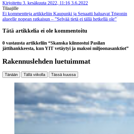
Kirjoitettu 3. kesäkuuta 2022, 11:16
3.6.2022
Tilaajille
Ei kommentteja
artikkeliin Kaupunki ja Senaatti haluavat Trigonin
alueelle nopean ratkaisun – ”Selvää tietä ei tällä hetkellä ole”
Tätä artikkelia ei ole kommentoitu
0 vastausta artikkeliin “Skanska kiinnostui Pasilan
jättihankkeesta, kun YIT vetäytyi ja maksoi miljoonasanktiot”
Rakennuslehden luetuimmat
Tänään
Tällä viikolla
Tässä kuussa