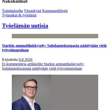
Näkökulmat
Toimitukselta
Vieraskynä
Kumppaniblogit
Työpaikat & työelämä
Työelämän uutisia
Starkin ammattilaiskysely: Suhdannekuopasta päädytään vielä
työvoimapulaan
Kirjoitettu
6.8.2026
Ei kommentteja
artikkeliin Starkin ammattilaiskysely:
Suhdannekuopasta päädytään vielä työvoimapulaan