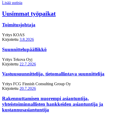
Lisää uutisia
Uusimmat työpaikat
Toimitusjohtaja
Yritys
KOAS
Kirjoitettu
3.8.2026
Suunnittelupäällikkö
Yritys
Tekova Oyj
Kirjoitettu
22.7.2026
Vastuusuunnittelija, tietomallintava suunnittelija
Yritys
FCG Finnish Consulting Group Oy
Kirjoitettu
20.7.2026
Rakennuttamisen nuorempi asiantuntija,
yhteistoiminnallisten hankkeiden asiantuntija ja
kustannusasiantuntija