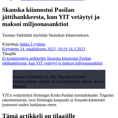
Skanska kiinnostui Pasilan
jättihankkeesta, kun YIT vetäytyi ja
maksoi miljoonasanktiot
Tuomas Särkilahti myöntää Skanskan kiinnostuksen.
Kirjoittaja
Jukka Lyytinen
Kirjoitettu 14. maaliskuuta 2023, 16:19
14.3.2023
Tilaajille
Ei kommentteja
artikkeliin Skanska kiinnostui Pasilan
jättihankkeesta, kun YIT vetäytyi ja maksoi miljoonasanktiot
Tuomas Särkilahti on ollut Skanska Suomen
toimitusjohtaja vuoden 2014 heinäkuusta alkaen. Kuva:
Skanska
YIT:n vetäydyttyä Helsingin Keski-Pasilan tornitalohanke Trigonin
rakentamisesta, ovat Helsingin kaupunki ja Senaatti-kiinteistöt
joutuneet uuden harkinnan eteen.
Tämä artikkeli on tilaajille