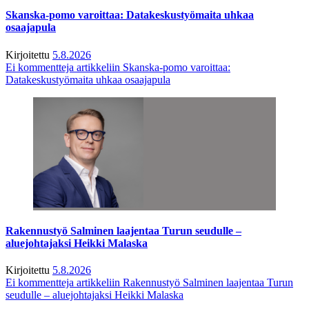
Skanska-pomo varoittaa: Datakeskustyömaita uhkaa
osaajapula
Kirjoitettu
5.8.2026
Ei kommentteja
artikkeliin Skanska-pomo varoittaa:
Datakeskustyömaita uhkaa osaajapula
Rakennustyö Salminen laajentaa Turun seudulle –
aluejohtajaksi Heikki Malaska
Kirjoitettu
5.8.2026
Ei kommentteja
artikkeliin Rakennustyö Salminen laajentaa Turun
seudulle – aluejohtajaksi Heikki Malaska