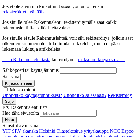
Jos et ole aiemmin kirjautunut sisään, sinun on ensin
rekisteröidyttävä täällä
.
Jos sinulle tulee Rakennuslehti, rekisteröitymällä saat kaikki
rakennuslehti.fi-sisällöt luettavaksesi.
Jos sinulle ei tule Rakennuslehteä, voit silti rekisteröityä, jolloin saat
oikeuden kommentoida lukottomia artikkeleita, mutta et pääse
lukemaan lukittuja artikkeleita.
Tilaa Rakennuslehti tästä
tai hyödynnä
maksuton koejakso tästä
.
Sähköposti tai käyttäjätunnus
Salasana
Kirjaudu sisään
Muista minut
Unohditko käyttäjätunnuksesi?
Unohditko salasanasi?
Rekisteröidy
Sulje
Etsi Rakennuslehti.fistä
Hae tältä sivustolta
Haku
Suositut avainsanat
YIT
SRV
skanska
Helsinki
Tilastokeskus
yrityskauppa
NCC
Espoo
asuntokauppa
asuntorakentaminen
Infra
talotekniikka
rakentaminen