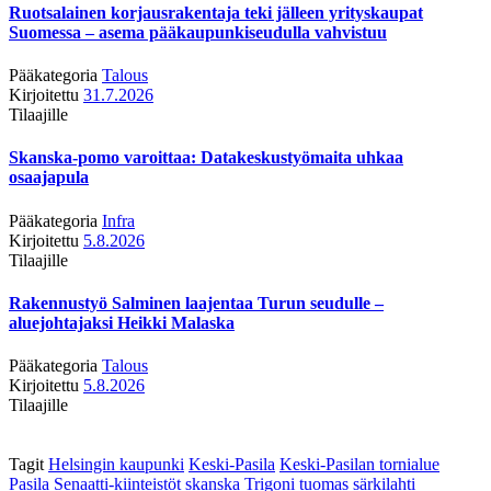
Ruotsalainen korjausrakentaja teki jälleen yrityskaupat
Suomessa – asema pääkaupunkiseudulla vahvistuu
Pääkategoria
Talous
Kirjoitettu
31.7.2026
Tilaajille
Skanska-pomo varoittaa: Datakeskustyömaita uhkaa
osaajapula
Pääkategoria
Infra
Kirjoitettu
5.8.2026
Tilaajille
Rakennustyö Salminen laajentaa Turun seudulle –
aluejohtajaksi Heikki Malaska
Pääkategoria
Talous
Kirjoitettu
5.8.2026
Tilaajille
Tagit
Helsingin kaupunki
Keski-Pasila
Keski-Pasilan tornialue
Pasila
Senaatti-kiinteistöt
skanska
Trigoni
tuomas särkilahti