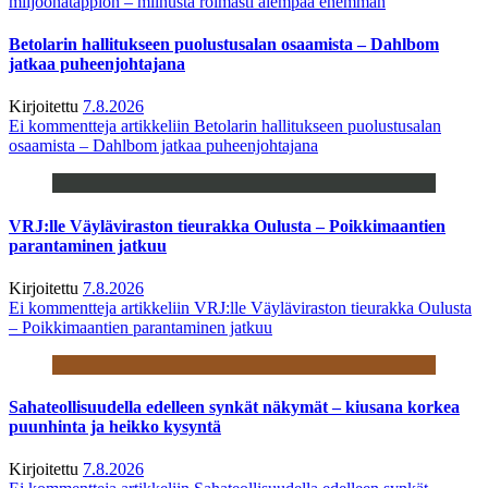
miljoonatappion – miinusta roimasti aiempaa enemmän
Betolarin hallitukseen puolustusalan osaamista – Dahlbom
jatkaa puheenjohtajana
Kirjoitettu
7.8.2026
Ei kommentteja
artikkeliin Betolarin hallitukseen puolustusalan
osaamista – Dahlbom jatkaa puheenjohtajana
VRJ:lle Väyläviraston tieurakka Oulusta – Poikkimaantien
parantaminen jatkuu
Kirjoitettu
7.8.2026
Ei kommentteja
artikkeliin VRJ:lle Väyläviraston tieurakka Oulusta
– Poikkimaantien parantaminen jatkuu
Sahateollisuudella edelleen synkät näkymät – kiusana korkea
puunhinta ja heikko kysyntä
Kirjoitettu
7.8.2026