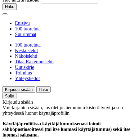
Haku
Etusivu
100 tuoreinta
Suurimmat
100 tuoreinta
Keskustelut
Näköislehti
Tilaa Rakennuslehti
Uutiskirje
Toimitus
Yhteystiedot
Kirjaudu sisään
Haku
Sulje
Kirjaudu sisään
Voit kirjautua sisään, jos olet jo aiemmin rekisteröitynyt ja sen
yhteydessä luonut käyttäjäprofiilin
Käyttäjäprofiilissa käyttäjätunnuksenasi toimii
sähköpostiosoitteesi (tai itse luomasi käyttäjätunnus) sekä itse
luomasi salasana.