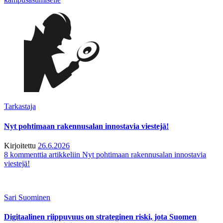
Tarkastaja
Nyt pohtimaan rakennusalan innostavia viestejä!
Kirjoitettu
26.6.2026
8 kommenttia
artikkeliin Nyt pohtimaan rakennusalan innostavia
viestejä!
Sari Suominen
Digitaalinen riippuvuus on strateginen riski, jota Suomen