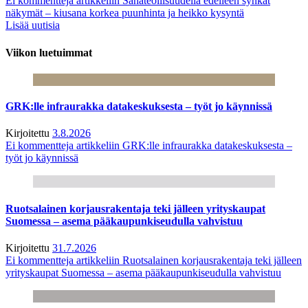
Ei kommentteja
artikkeliin Sahateollisuudella edelleen synkät
näkymät – kiusana korkea puunhinta ja heikko kysyntä
Lisää uutisia
Viikon luetuimmat
GRK:lle infraurakka datakeskuksesta – työt jo käynnissä
Kirjoitettu
3.8.2026
Ei kommentteja
artikkeliin GRK:lle infraurakka datakeskuksesta –
työt jo käynnissä
Ruotsalainen korjausrakentaja teki jälleen yrityskaupat
Suomessa – asema pääkaupunkiseudulla vahvistuu
Kirjoitettu
31.7.2026
Ei kommentteja
artikkeliin Ruotsalainen korjausrakentaja teki jälleen
yrityskaupat Suomessa – asema pääkaupunkiseudulla vahvistuu