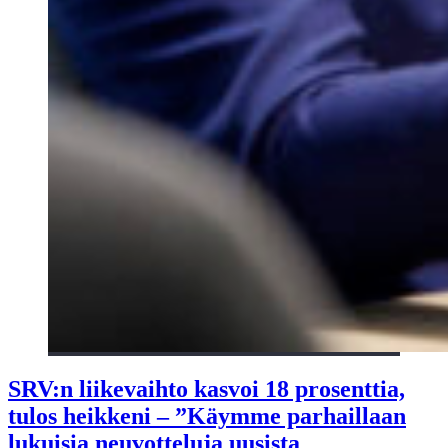
SRV:n liikevaihto kasvoi 18 prosenttia,
tulos heikkeni – ”Käymme parhaillaan
lukuisia neuvotteluja uusista