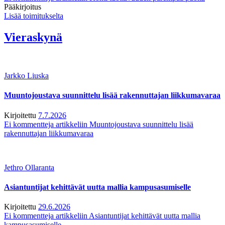
Pääkirjoitus
Lisää toimitukselta
Vieraskynä
Jarkko Liuska
Muuntojoustava suunnittelu lisää rakennuttajan liikkumavaraa
Kirjoitettu
7.7.2026
Ei kommentteja
artikkeliin Muuntojoustava suunnittelu lisää
rakennuttajan liikkumavaraa
Jethro Ollaranta
Asiantuntijat kehittävät uutta mallia kampusasumiselle
Kirjoitettu
29.6.2026
Ei kommentteja
artikkeliin Asiantuntijat kehittävät uutta mallia
kampusasumiselle