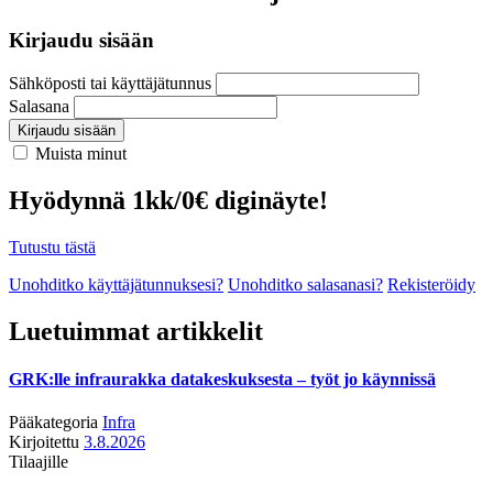
Kirjaudu sisään
Sähköposti tai käyttäjätunnus
Salasana
Kirjaudu sisään
Muista minut
Hyödynnä 1kk/0€ diginäyte!
Tutustu tästä
Unohditko käyttäjätunnuksesi?
Unohditko salasanasi?
Rekisteröidy
Luetuimmat artikkelit
GRK:lle infraurakka datakeskuksesta – työt jo käynnissä
Pääkategoria
Infra
Kirjoitettu
3.8.2026
Tilaajille