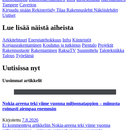
Tampere
Caverion
Kirjaudu sisään
Rekisteröidy
Tilaa Rakennuslehti
Näköislehdet
Uutiset
Lue lisää näistä aiheista
Arkkitehtuuri
Energiatehokkuus
Infra
Kiinteistöt
Korjausrakentaminen
Koulutus ja tutkimus
Pientalo
Projektit
Rakennustuote
Rakentaminen
RaksaTV
Suunnittelu
Talotekniikka
Talous
Työelämä
Uutisissa nyt
Uusimmat artikkelit
Nokia-areena teki viime vuonna miljoonatappion – miinusta
roimasti aiempaa enemmän
Kirjoitettu
7.8.2026
Ei kommentteja
artikkeliin Nokia-areena teki viime vuonna