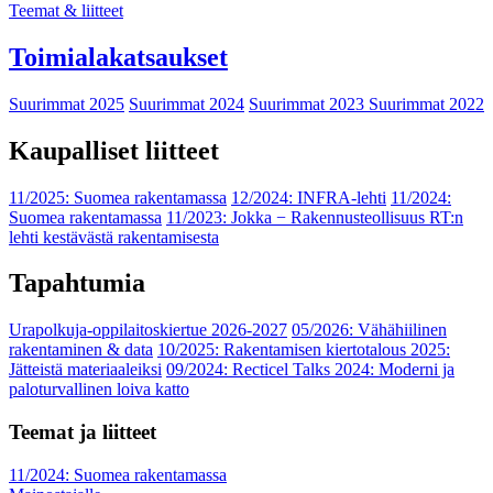
Teemat & liitteet
Toimialakatsaukset
Suurimmat 2025
Suurimmat 2024
Suurimmat 2023
Suurimmat 2022
Kaupalliset liitteet
11/2025: Suomea rakentamassa
12/2024: INFRA-lehti
11/2024:
Suomea rakentamassa
11/2023: Jokka − Rakennusteollisuus RT:n
lehti kestävästä rakentamisesta
Tapahtumia
Urapolkuja-oppilaitoskiertue 2026-2027
05/2026: Vähähiilinen
rakentaminen & data
10/2025: Rakentamisen kiertotalous 2025:
Jätteistä materiaaleiksi
09/2024: Recticel Talks 2024: Moderni ja
paloturvallinen loiva katto
Teemat ja liitteet
11/2024: Suomea rakentamassa