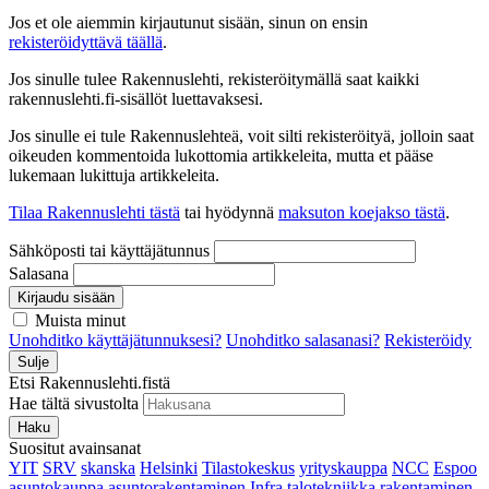
Jos et ole aiemmin kirjautunut sisään, sinun on ensin
rekisteröidyttävä täällä
.
Jos sinulle tulee Rakennuslehti, rekisteröitymällä saat kaikki
rakennuslehti.fi-sisällöt luettavaksesi.
Jos sinulle ei tule Rakennuslehteä, voit silti rekisteröityä, jolloin saat
oikeuden kommentoida lukottomia artikkeleita, mutta et pääse
lukemaan lukittuja artikkeleita.
Tilaa Rakennuslehti tästä
tai hyödynnä
maksuton koejakso tästä
.
Sähköposti tai käyttäjätunnus
Salasana
Kirjaudu sisään
Muista minut
Unohditko käyttäjätunnuksesi?
Unohditko salasanasi?
Rekisteröidy
Sulje
Etsi Rakennuslehti.fistä
Hae tältä sivustolta
Haku
Suositut avainsanat
YIT
SRV
skanska
Helsinki
Tilastokeskus
yrityskauppa
NCC
Espoo
asuntokauppa
asuntorakentaminen
Infra
talotekniikka
rakentaminen