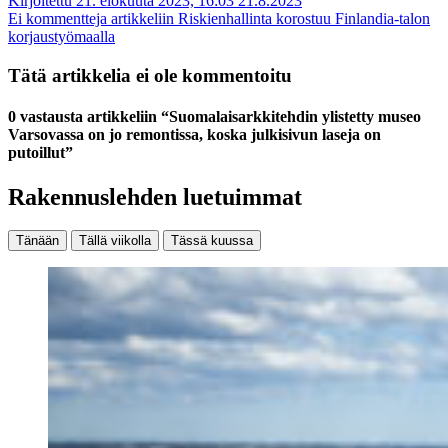
Kirjoitettu 21. elokuuta 2023, 16:03
21.8.2023
Ei kommentteja
artikkeliin Riskienhallinta korostuu Finlandia-talon
korjaustyömaalla
Tätä artikkelia ei ole kommentoitu
0 vastausta artikkeliin “Suomalais­arkkitehdin ylistetty museo
Varsovassa on jo remontissa, koska julki­sivun laseja on
putoillut”
Rakennuslehden luetuimmat
Tänään
Tällä viikolla
Tässä kuussa