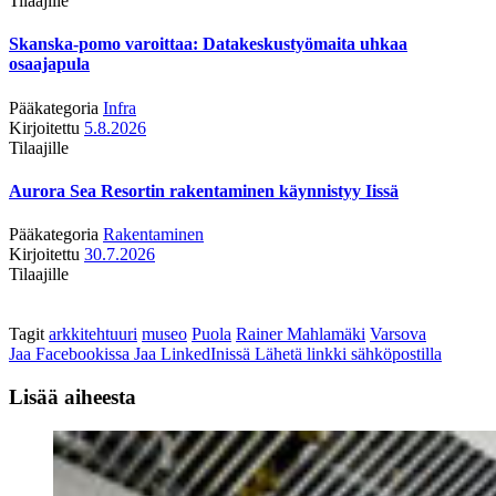
Tilaajille
Skanska-pomo varoittaa: Datakeskustyömaita uhkaa
osaajapula
Pääkategoria
Infra
Kirjoitettu
5.8.2026
Tilaajille
Aurora Sea Resortin rakentaminen käynnistyy Iissä
Pääkategoria
Rakentaminen
Kirjoitettu
30.7.2026
Tilaajille
Tagit
arkkitehtuuri
museo
Puola
Rainer Mahlamäki
Varsova
Jaa Facebookissa
Jaa LinkedInissä
Lähetä linkki sähköpostilla
Lisää aiheesta