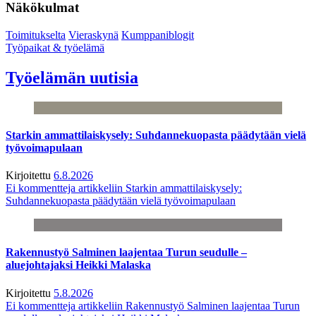
Näkökulmat
Toimitukselta
Vieraskynä
Kumppaniblogit
Työpaikat & työelämä
Työelämän uutisia
Starkin ammattilaiskysely: Suhdannekuopasta päädytään vielä
työvoimapulaan
Kirjoitettu
6.8.2026
Ei kommentteja
artikkeliin Starkin ammattilaiskysely:
Suhdannekuopasta päädytään vielä työvoimapulaan
Rakennustyö Salminen laajentaa Turun seudulle –
aluejohtajaksi Heikki Malaska
Kirjoitettu
5.8.2026
Ei kommentteja
artikkeliin Rakennustyö Salminen laajentaa Turun