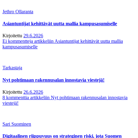
Jethro Ollaranta
Asiantuntijat kehittävät uutta mallia kampusasumiselle
Kirjoitettu
29.6.2026
Ei kommentteja
artikkeliin Asiantuntijat kehittävät uutta mallia
kampusasumiselle
Tarkastaja
Nyt pohtimaan rakennusalan innostavia viestejä!
Kirjoitettu
26.6.2026
8 kommenttia
artikkeliin Nyt pohtimaan rakennusalan innostavia
viestejä!
Sari Suominen
Digitaalinen riippuvuus on strateginen riski, jota Suomen