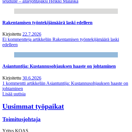
seudulle – aluejohtajaksi Heikki Malaska
Rakentamisen työntekijämäärä laski edelleen
Kirjoitettu
22.7.2026
Ei kommentteja
artikkeliin Rakentamisen työntekijämäärä laski
edelleen
Asiantuntija: Kustannusohjauksen haaste on johtaminen
Kirjoitettu
30.6.2026
1 kommentti
artikkeliin Asiantuntija: Kustannusohjauksen haaste on
johtaminen
Lisää uutisia
Uusimmat työpaikat
Toimitusjohtaja
Yritys
KOAS