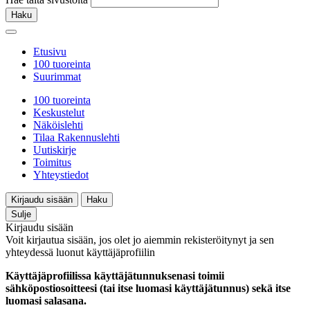
Haku
Etusivu
100 tuoreinta
Suurimmat
100 tuoreinta
Keskustelut
Näköislehti
Tilaa Rakennuslehti
Uutiskirje
Toimitus
Yhteystiedot
Kirjaudu sisään
Haku
Sulje
Kirjaudu sisään
Voit kirjautua sisään, jos olet jo aiemmin rekisteröitynyt ja sen
yhteydessä luonut käyttäjäprofiilin
Käyttäjäprofiilissa käyttäjätunnuksenasi toimii
sähköpostiosoitteesi (tai itse luomasi käyttäjätunnus) sekä itse
luomasi salasana.