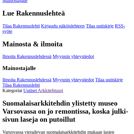
Mainostajalle
Lue Rakennuslehteä
Tilaa Rakennuslehti
Kirjaudu näköislehteen
Tilaa uutiskirje
RSS-
syöte
Mainosta & ilmoita
Ilmoita Rakennuslehdessä
Myynnin yhteystiedot
Mainostajalle
Ilmoita Rakennuslehdessä
Myynnin yhteystiedot
Tilaa uutiskirje
Tilaa Rakennuslehti
Kategoriat
Uutiset
Arkkitehtuuri
Suomalais­arkkitehdin ylistetty museo
Varsovassa on jo remontissa, koska julki­
sivun laseja on putoillut
Varsovassa vierailevan suomalaisarkkitehdin mukaan lasien