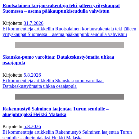
Ruotsalainen korjausrakentaja teki jälleen yrityskaupat
Suomessa – asema pääkaupunkiseudulla vahvistuu
Kirjoitettu
31.7.2026
Ei kommentteja
artikkeliin Ruotsalainen korjausrakentaja teki jälleen
yrityskaupat Suomessa – asema pääkaupunkiseudulla vahvistuu
Skanska-pomo varoittaa: Datakeskustyömaita uhkaa
osaajapula
Kirjoitettu
5.8.2026
Ei kommentteja
artikkeliin Skanska-pomo varoittaa:
Datakeskustyömaita uhkaa osaajapula
Rakennustyö Salminen laajentaa Turun seudulle –
aluejohtajaksi Heikki Malaska
Kirjoitettu
5.8.2026
Ei kommentteja
artikkeliin Rakennustyö Salminen laajentaa Turun
seudulle – aluejohtajaksi Heikki Malaska