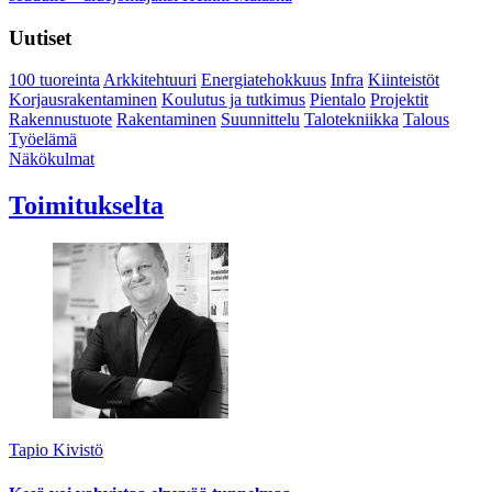
Uutiset
100 tuoreinta
Arkkitehtuuri
Energiatehokkuus
Infra
Kiinteistöt
Korjausrakentaminen
Koulutus ja tutkimus
Pientalo
Projektit
Rakennustuote
Rakentaminen
Suunnittelu
Talotekniikka
Talous
Työelämä
Näkökulmat
Toimitukselta
Tapio Kivistö