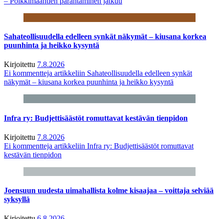
– Poikkimaantien parantaminen jatkuu
Sahateollisuudella edelleen synkät näkymät – kiusana korkea
puunhinta ja heikko kysyntä
Kirjoitettu
7.8.2026
Ei kommentteja
artikkeliin Sahateollisuudella edelleen synkät
näkymät – kiusana korkea puunhinta ja heikko kysyntä
Infra ry: Budjettisäästöt romuttavat kestävän tienpidon
Kirjoitettu
7.8.2026
Ei kommentteja
artikkeliin Infra ry: Budjettisäästöt romuttavat
kestävän tienpidon
Joensuun uudesta uimahallista kolme kisaajaa – voittaja selviää
syksyllä
Kirjoitettu
6.8.2026