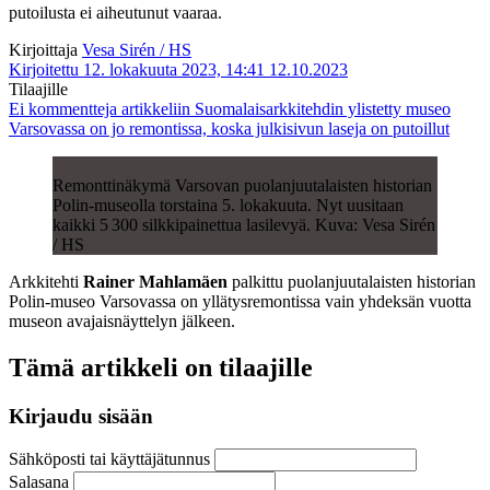
putoilusta ei aiheutunut vaaraa.
Kirjoittaja
Vesa Sirén / HS
Kirjoitettu 12. lokakuuta 2023, 14:41
12.10.2023
Tilaajille
Ei kommentteja
artikkeliin Suomalais­arkkitehdin ylistetty museo
Varsovassa on jo remontissa, koska julki­sivun laseja on putoillut
Remonttinäkymä Varsovan puolanjuutalaisten historian
Polin-museolla torstaina 5. lokakuuta. Nyt uusitaan
kaikki 5 300 silkkipainettua lasilevyä. Kuva: Vesa Sirén
/ HS
Arkkitehti
Rainer Mahlamäen
palkittu puolanjuutalaisten historian
Polin-museo Varsovassa on yllätysremontissa vain yhdeksän vuotta
museon avajaisnäyttelyn jälkeen.
Tämä artikkeli on tilaajille
Kirjaudu sisään
Sähköposti tai käyttäjätunnus
Salasana