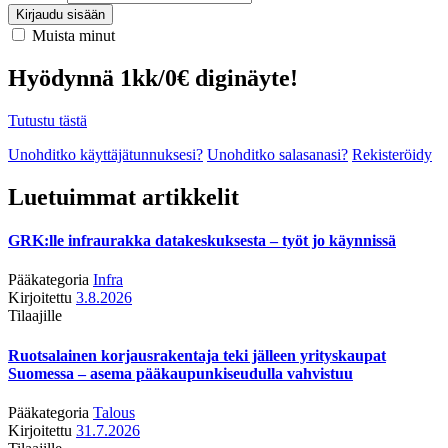
Kirjaudu sisään
Muista minut
Hyödynnä 1kk/0€ diginäyte!
Tutustu tästä
Unohditko käyttäjätunnuksesi?
Unohditko salasanasi?
Rekisteröidy
Luetuimmat artikkelit
GRK:lle infraurakka datakeskuksesta – työt jo käynnissä
Pääkategoria
Infra
Kirjoitettu
3.8.2026
Tilaajille
Ruotsalainen korjausrakentaja teki jälleen yrityskaupat
Suomessa – asema pääkaupunkiseudulla vahvistuu
Pääkategoria
Talous
Kirjoitettu
31.7.2026