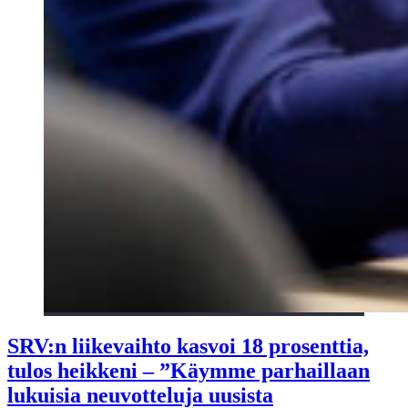
SRV:n liikevaihto kasvoi 18 prosenttia,
tulos heikkeni – ”Käymme parhaillaan
lukuisia neuvotteluja uusista