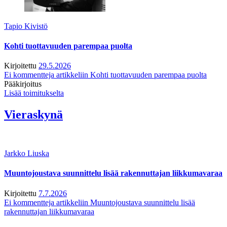
Tapio Kivistö
Kohti tuottavuuden parempaa puolta
Kirjoitettu
29.5.2026
Ei kommentteja
artikkeliin Kohti tuottavuuden parempaa puolta
Pääkirjoitus
Lisää toimitukselta
Vieraskynä
Jarkko Liuska
Muuntojoustava suunnittelu lisää rakennuttajan liikkumavaraa
Kirjoitettu
7.7.2026
Ei kommentteja
artikkeliin Muuntojoustava suunnittelu lisää
rakennuttajan liikkumavaraa