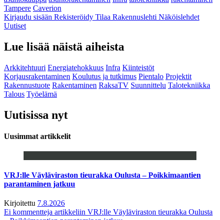
Tampere
Caverion
Kirjaudu sisään
Rekisteröidy
Tilaa Rakennuslehti
Näköislehdet
Uutiset
Lue lisää näistä aiheista
Arkkitehtuuri
Energiatehokkuus
Infra
Kiinteistöt
Korjausrakentaminen
Koulutus ja tutkimus
Pientalo
Projektit
Rakennustuote
Rakentaminen
RaksaTV
Suunnittelu
Talotekniikka
Talous
Työelämä
Uutisissa nyt
Uusimmat artikkelit
VRJ:lle Väyläviraston tieurakka Oulusta – Poikkimaantien
parantaminen jatkuu
Kirjoitettu
7.8.2026
Ei kommentteja
artikkeliin VRJ:lle Väyläviraston tieurakka Oulusta