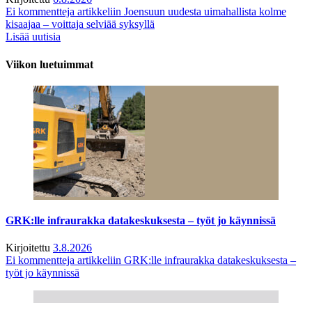
Ei kommentteja
artikkeliin Joensuun uudesta uimahallista kolme
kisaajaa – voittaja selviää syksyllä
Lisää uutisia
Viikon luetuimmat
GRK:lle infraurakka datakeskuksesta – työt jo käynnissä
Kirjoitettu
3.8.2026
Ei kommentteja
artikkeliin GRK:lle infraurakka datakeskuksesta –
työt jo käynnissä