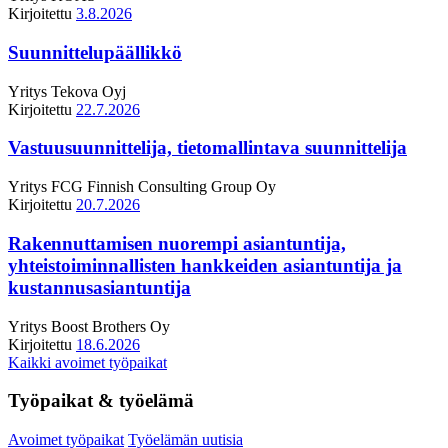
Kirjoitettu
3.8.2026
Suunnittelupäällikkö
Yritys
Tekova Oyj
Kirjoitettu
22.7.2026
Vastuusuunnittelija, tietomallintava suunnittelija
Yritys
FCG Finnish Consulting Group Oy
Kirjoitettu
20.7.2026
Rakennuttamisen nuorempi asiantuntija,
yhteistoiminnallisten hankkeiden asiantuntija ja
kustannusasiantuntija
Yritys
Boost Brothers Oy
Kirjoitettu
18.6.2026
Kaikki avoimet työpaikat
Työpaikat & työelämä
Avoimet työpaikat
Työelämän uutisia