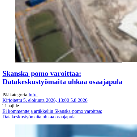
Skanska-pomo varoittaa:
Datakeskustyömaita uhkaa osaajapula
Pääkategoria
Infra
Kirjoitettu 5. elokuuta 2026, 13:00
5.8.2026
Tilaajille
Ei kommentteja
artikkeliin Skanska-pomo varoittaa:
Datakeskustyömaita uhkaa osaajapula