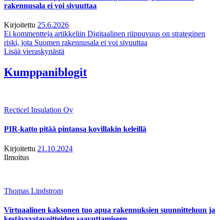
rakennusala ei voi sivuuttaa
Kirjoitettu
25.6.2026
Ei kommentteja
artikkeliin Digitaalinen riippuvuus on strateginen
riski, jota Suomen rakennusala ei voi sivuuttaa
Lisää vieraskynästä
Kumppaniblogit
Recticel Insulation Oy
PIR-katto pitää pintansa kovillakin keleillä
Kirjoitettu
21.10.2024
Ilmoitus
Thomas Lindstrom
Virtuaalinen kaksonen tuo apua rakennuksien suunnitteluun ja
kestävyystavoitteiden saavuttamiseen