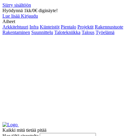
Siirry sisältöön
Hyödynnä 1kk/0€ diginäyte!
Lue lisää
Kirjaudu
Aiheet
Arkkitehtuuri
Infra
Kiinteistöt
Pientalo
Projektit
Rakennustuote
Rakentaminen
Suunnittelu
Talotekniikka
Talous
Työelämä
Kaikki mitä tietää pitää
Hae tältä sivustolta