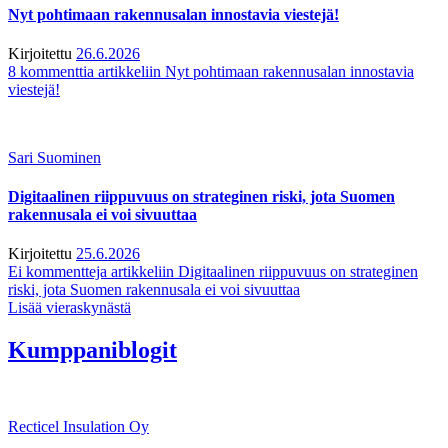
Nyt pohtimaan rakennusalan innostavia viestejä!
Kirjoitettu
26.6.2026
8 kommenttia
artikkeliin Nyt pohtimaan rakennusalan innostavia
viestejä!
Sari Suominen
Digitaalinen riippuvuus on strateginen riski, jota Suomen
rakennusala ei voi sivuuttaa
Kirjoitettu
25.6.2026
Ei kommentteja
artikkeliin Digitaalinen riippuvuus on strateginen
riski, jota Suomen rakennusala ei voi sivuuttaa
Lisää vieraskynästä
Kumppaniblogit
Recticel Insulation Oy