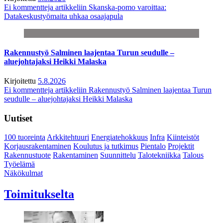
Ei kommentteja
artikkeliin Skanska-pomo varoittaa:
Datakeskustyömaita uhkaa osaajapula
Rakennustyö Salminen laajentaa Turun seudulle –
aluejohtajaksi Heikki Malaska
Kirjoitettu
5.8.2026
Ei kommentteja
artikkeliin Rakennustyö Salminen laajentaa Turun
seudulle – aluejohtajaksi Heikki Malaska
Uutiset
100 tuoreinta
Arkkitehtuuri
Energiatehokkuus
Infra
Kiinteistöt
Korjausrakentaminen
Koulutus ja tutkimus
Pientalo
Projektit
Rakennustuote
Rakentaminen
Suunnittelu
Talotekniikka
Talous
Työelämä
Näkökulmat
Toimitukselta