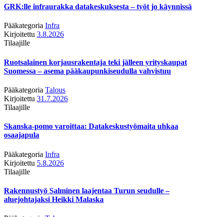
GRK:lle infraurakka datakeskuksesta – työt jo käynnissä
Pääkategoria
Infra
Kirjoitettu
3.8.2026
Tilaajille
Ruotsalainen korjausrakentaja teki jälleen yrityskaupat
Suomessa – asema pääkaupunkiseudulla vahvistuu
Pääkategoria
Talous
Kirjoitettu
31.7.2026
Tilaajille
Skanska-pomo varoittaa: Datakeskustyömaita uhkaa
osaajapula
Pääkategoria
Infra
Kirjoitettu
5.8.2026
Tilaajille
Rakennustyö Salminen laajentaa Turun seudulle –
aluejohtajaksi Heikki Malaska