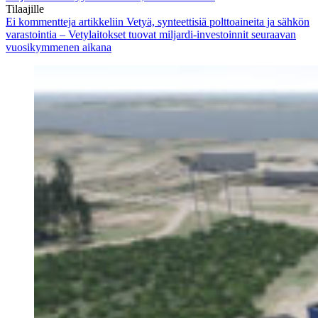
Tilaajille
Ei kommentteja
artikkeliin Vetyä, synteettisiä polttoaineita ja sähkön
varastointia – Vetylaitokset tuovat miljardi-investoinnit seuraavan
vuosikymmenen aikana