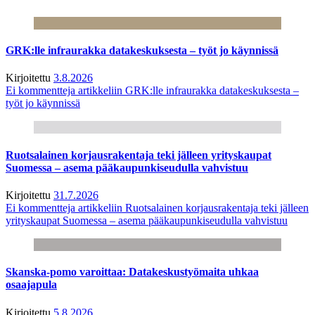
GRK:lle infraurakka datakeskuksesta – työt jo käynnissä
Kirjoitettu
3.8.2026
Ei kommentteja
artikkeliin GRK:lle infraurakka datakeskuksesta –
työt jo käynnissä
Ruotsalainen korjausrakentaja teki jälleen yrityskaupat
Suomessa – asema pääkaupunkiseudulla vahvistuu
Kirjoitettu
31.7.2026
Ei kommentteja
artikkeliin Ruotsalainen korjausrakentaja teki jälleen
yrityskaupat Suomessa – asema pääkaupunkiseudulla vahvistuu
Skanska-pomo varoittaa: Datakeskustyömaita uhkaa
osaajapula
Kirjoitettu
5.8.2026