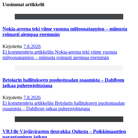
Uusimmat artikkelit
Nokia-areena teki viime vuonna miljoonatappion – miinusta
roimasti aiempaa enemmän
Kirjoitettu
7.8.2026
Ei kommentteja
artikkeliin Nokia-areena teki viime vuonna
miljoonatappion – miinusta roimasti aiempaa enemmän
Betolarin hallitukseen puolustusalan osaamista – Dahlbom
jatkaa puheenjohtajana
Kirjoitettu
7.8.2026
Ei kommentteja
artikkeliin Betolarin hallitukseen puolustusalan
osaamista – Dahlbom jatkaa puheenjohtajana
VRJ:lle Väyläviraston tieurakka Oulusta – Poikkimaantien
parantaminen jatkuu