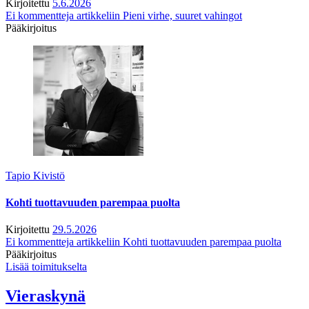
Kirjoitettu
5.6.2026
Ei kommentteja
artikkeliin Pieni virhe, suuret vahingot
Pääkirjoitus
Tapio Kivistö
Kohti tuottavuuden parempaa puolta
Kirjoitettu
29.5.2026
Ei kommentteja
artikkeliin Kohti tuottavuuden parempaa puolta
Pääkirjoitus
Lisää toimitukselta
Vieraskynä