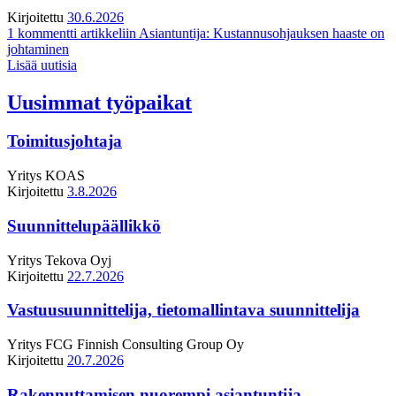
Kirjoitettu
30.6.2026
1 kommentti
artikkeliin Asiantuntija: Kustannusohjauksen haaste on
johtaminen
Lisää uutisia
Uusimmat työpaikat
Toimitusjohtaja
Yritys
KOAS
Kirjoitettu
3.8.2026
Suunnittelupäällikkö
Yritys
Tekova Oyj
Kirjoitettu
22.7.2026
Vastuusuunnittelija, tietomallintava suunnittelija
Yritys
FCG Finnish Consulting Group Oy
Kirjoitettu
20.7.2026
Rakennuttamisen nuorempi asiantuntija,