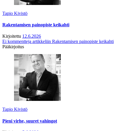
Tapio Kivistö
Rakentamisen painopiste keikahti
Kirjoitettu
12.6.2026
Ei kommentteja
artikkeliin Rakentamisen painopiste keikahti
Pääkirjoitus
Tapio Kivistö
Pieni virhe, suuret vahingot