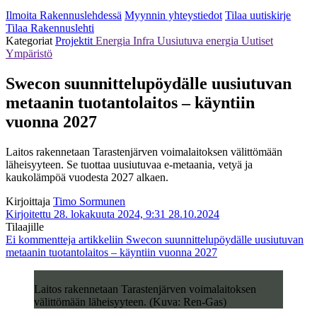
Ilmoita Rakennuslehdessä
Myynnin yhteystiedot
Tilaa uutiskirje
Tilaa Rakennuslehti
Kategoriat
Projektit
Energia
Infra
Uusiutuva energia
Uutiset
Ympäristö
Swecon suunnittelupöydälle uusiutuvan
metaanin tuotantolaitos – käyntiin
vuonna 2027
Laitos rakennetaan Tarastenjärven voimalaitoksen välittömään
läheisyyteen. Se tuottaa uusiutuvaa e-metaania, vetyä ja
kaukolämpöä vuodesta 2027 alkaen.
Kirjoittaja
Timo Sormunen
Kirjoitettu 28. lokakuuta 2024, 9:31
28.10.2024
Tilaajille
Ei kommentteja
artikkeliin Swecon suunnittelupöydälle uusiutuvan
metaanin tuotantolaitos – käyntiin vuonna 2027
Laitos rakennetaan Tarastenjärven voimalaitoksen
välittömään läheisyyteen. (Kuva: Ren-Gas)