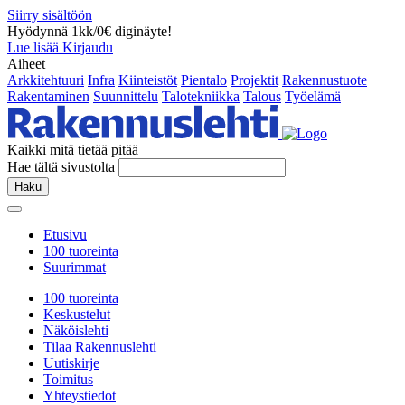
Siirry sisältöön
Hyödynnä 1kk/0€ diginäyte!
Lue lisää
Kirjaudu
Aiheet
Arkkitehtuuri
Infra
Kiinteistöt
Pientalo
Projektit
Rakennustuote
Rakentaminen
Suunnittelu
Talotekniikka
Talous
Työelämä
Kaikki mitä tietää pitää
Hae tältä sivustolta
Haku
Etusivu
100 tuoreinta
Suurimmat
100 tuoreinta
Keskustelut
Näköislehti
Tilaa Rakennuslehti
Uutiskirje
Toimitus
Yhteystiedot