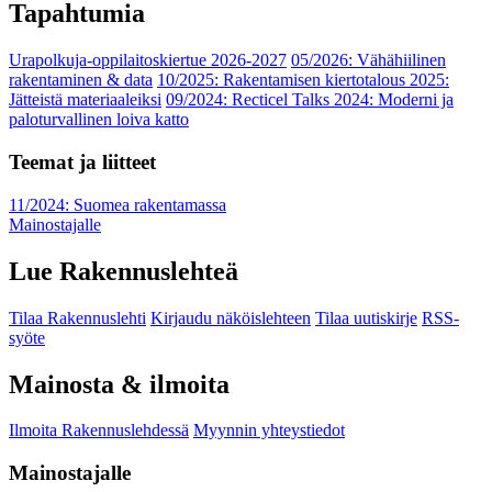
Tapahtumia
Urapolkuja-oppilaitoskiertue 2026-2027
05/2026: Vähähiilinen
rakentaminen & data
10/2025: Rakentamisen kiertotalous 2025:
Jätteistä materiaaleiksi
09/2024: Recticel Talks 2024: Moderni ja
paloturvallinen loiva katto
Teemat ja liitteet
11/2024: Suomea rakentamassa
Mainostajalle
Lue Rakennuslehteä
Tilaa Rakennuslehti
Kirjaudu näköislehteen
Tilaa uutiskirje
RSS-
syöte
Mainosta & ilmoita
Ilmoita Rakennuslehdessä
Myynnin yhteystiedot
Mainostajalle