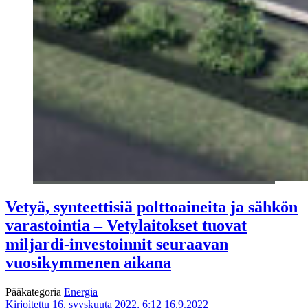
Vetyä, synteettisiä polttoaineita ja sähkön
varastointia – Vetylaitokset tuovat
miljardi-investoinnit seuraavan
vuosikymmenen aikana
Pääkategoria
Energia
Kirjoitettu 16. syyskuuta 2022, 6:12
16.9.2022