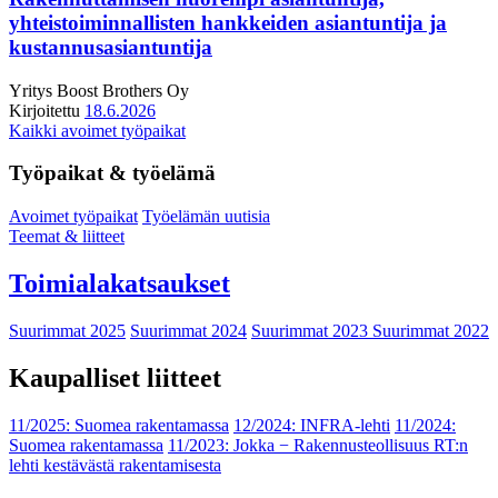
yhteistoiminnallisten hankkeiden asiantuntija ja
kustannusasiantuntija
Yritys
Boost Brothers Oy
Kirjoitettu
18.6.2026
Kaikki avoimet työpaikat
Työpaikat & työelämä
Avoimet työpaikat
Työelämän uutisia
Teemat & liitteet
Toimialakatsaukset
Suurimmat 2025
Suurimmat 2024
Suurimmat 2023
Suurimmat 2022
Kaupalliset liitteet
11/2025: Suomea rakentamassa
12/2024: INFRA-lehti
11/2024:
Suomea rakentamassa
11/2023: Jokka − Rakennusteollisuus RT:n
lehti kestävästä rakentamisesta