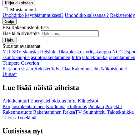
Kirjaudu sisään
Muista minut
Unohditko käyttäjätunnuksesi?
Unohditko salasanasi?
Rekisteröidy
Sulje
Etsi Rakennuslehti.fistä
Hae tältä sivustolta
Haku
Suositut avainsanat
YIT
SRV
skanska
Helsinki
Tilastokeskus
yrityskauppa
NCC
Espoo
asuntokauppa
asuntorakentaminen
Infra
talotekniikka
rakentaminen
Tampere
Caverion
Kirjaudu sisään
Rekisteröidy
Tilaa Rakennuslehti
Näköislehdet
Uutiset
Lue lisää näistä aiheista
Arkkitehtuuri
Energiatehokkuus
Infra
Kiinteistöt
Korjausrakentaminen
Koulutus ja tutkimus
Pientalo
Projektit
Rakennustuote
Rakentaminen
RaksaTV
Suunnittelu
Talotekniikka
Talous
Työelämä
Uutisissa nyt