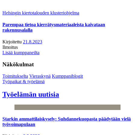
Helsingin kiertotalouden klusteriohjelma
Parempaa tietoa kierrätysmateriaaleista kaivataan
rakennusalalla
Kirjoitettu
21.8.2023
Ilmoitus
Lisää kumppaneilta
Näkökulmat
Toimitukselta
Vieraskynä
Kumppaniblogit
Työpaikat & työelämä
Työelämän uutisia
Starkin ammattilaiskysely: Suhdannekuopasta päädytään vielä
työvoimapulaan