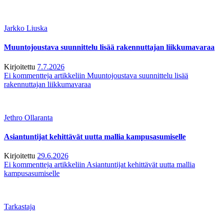
Jarkko Liuska
Muuntojoustava suunnittelu lisää rakennuttajan liikkumavaraa
Kirjoitettu
7.7.2026
Ei kommentteja
artikkeliin Muuntojoustava suunnittelu lisää
rakennuttajan liikkumavaraa
Jethro Ollaranta
Asiantuntijat kehittävät uutta mallia kampusasumiselle
Kirjoitettu
29.6.2026
Ei kommentteja
artikkeliin Asiantuntijat kehittävät uutta mallia
kampusasumiselle
Tarkastaja