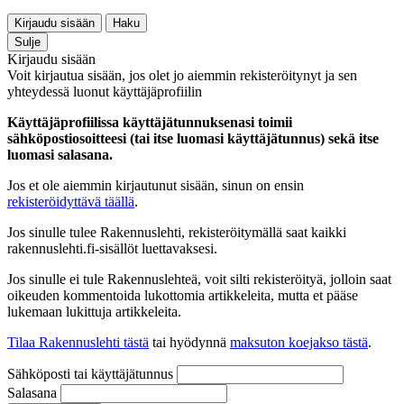
Kirjaudu sisään
Haku
Sulje
Kirjaudu sisään
Voit kirjautua sisään, jos olet jo aiemmin rekisteröitynyt ja sen
yhteydessä luonut käyttäjäprofiilin
Käyttäjäprofiilissa käyttäjätunnuksenasi toimii
sähköpostiosoitteesi (tai itse luomasi käyttäjätunnus) sekä itse
luomasi salasana.
Jos et ole aiemmin kirjautunut sisään, sinun on ensin
rekisteröidyttävä täällä
.
Jos sinulle tulee Rakennuslehti, rekisteröitymällä saat kaikki
rakennuslehti.fi-sisällöt luettavaksesi.
Jos sinulle ei tule Rakennuslehteä, voit silti rekisteröityä, jolloin saat
oikeuden kommentoida lukottomia artikkeleita, mutta et pääse
lukemaan lukittuja artikkeleita.
Tilaa Rakennuslehti tästä
tai hyödynnä
maksuton koejakso tästä
.
Sähköposti tai käyttäjätunnus
Salasana