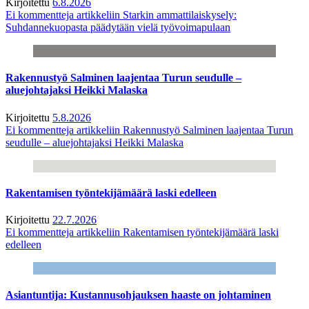
Kirjoitettu
6.8.2026
Ei kommentteja
artikkeliin Starkin ammattilaiskysely:
Suhdannekuopasta päädytään vielä työvoimapulaan
Rakennustyö Salminen laajentaa Turun seudulle –
aluejohtajaksi Heikki Malaska
Kirjoitettu
5.8.2026
Ei kommentteja
artikkeliin Rakennustyö Salminen laajentaa Turun
seudulle – aluejohtajaksi Heikki Malaska
Rakentamisen työntekijämäärä laski edelleen
Kirjoitettu
22.7.2026
Ei kommentteja
artikkeliin Rakentamisen työntekijämäärä laski
edelleen
Asiantuntija: Kustannusohjauksen haaste on johtaminen