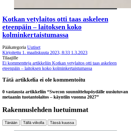
Kotkan vetylaitos otti taas askeleen
eteenpäin – laitoksen koko
kolminkertaistumassa
Pääkategoria
Uutiset
Kirjoitettu 1. maaliskuuta 2023, 8:33
1.3.2023
Tilaajille
Ei kommentteja
artikkeliin Kotkan vetylaitos otti taas askeleen
eteenpäin – laitoksen koko kolminkertaistumassa
Tätä artikkelia ei ole kommentoitu
0 vastausta artikkeliin “Swecon suunnittelupöydälle uusiutuvan
metaanin tuotantolaitos – käyntiin vuonna 2027”
Rakennuslehden luetuimmat
Tänään
Tällä viikolla
Tässä kuussa