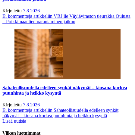
Kirjoitettu
7.8.2026
Ei kommentteja
artikkeliin VRJ:lle Väyläviraston tieurakka Oulusta
– Poikkimaantien parantaminen jatkuu
Sahateollisuudella edelleen synkät näkymät – kiusana korkea
puunhinta ja heikko kysyntä
Kirjoitettu
7.8.2026
Ei kommentteja
artikkeliin Sahateollisuudella edelleen synkät
näkymät – kiusana korkea puunhinta ja heikko kysyntä
Lisää uutisia
Viikon luetuimmat