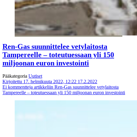
Ren-Gas suunnittelee vetylaitosta
Tampereelle – toteutuessaan yli 150
miljoonan euron investointi
Pääkategoria
Uutiset
Kirjoitettu 17. helmikuuta 2022, 12:22
17.2.2022
Ei kommentteja
artikkeliin Ren-Gas suunnittelee vetylaitosta
Tampereelle – toteutuessaan yli 150 miljoonan euron investointi