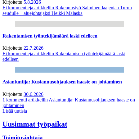
Kirjoitettu
5.8.2026
Ei kommentteja
artikkeliin Rakennustyö Salminen laajentaa Turun
seudulle – aluejohtajaksi Heikki Malaska
Rakentamisen työntekijämäärä laski edelleen
Kirjoitettu
22.7.2026
Ei kommentteja
artikkeliin Rakentamisen työntekijämäärä laski
edelleen
Asiantuntija: Kustannusohjauksen haaste on johtaminen
Kirjoitettu
30.6.2026
1 kommentti
artikkeliin Asiantuntija: Kustannusohjauksen haaste on
johtaminen
Lisää uutisia
Uusimmat työpaikat
Toimitusjohtaja