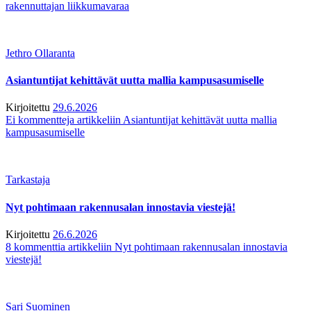
rakennuttajan liikkumavaraa
Jethro Ollaranta
Asiantuntijat kehittävät uutta mallia kampusasumiselle
Kirjoitettu
29.6.2026
Ei kommentteja
artikkeliin Asiantuntijat kehittävät uutta mallia
kampusasumiselle
Tarkastaja
Nyt pohtimaan rakennusalan innostavia viestejä!
Kirjoitettu
26.6.2026
8 kommenttia
artikkeliin Nyt pohtimaan rakennusalan innostavia
viestejä!
Sari Suominen