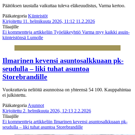
Päätöksen taustalla vaikuttaa tuleva eläkeuudistus, Varma kertoo.
Pääkategoria
Kiinteistöt
Kirjoitettu 11. helmikuuta 2026, 11:12
11.2.2026
Tilaajille
Ei kommentteja
artikkeliin Työeläke­yhtiö Varma myy kaikki asuin­
kiinteistönsä Lumolle
Ilmarinen kevensi asuntosalkkuaan pk-
seudulla – liki tuhat asuntoa
Storebrandille
Vuokrattavia neliöitä asunnoissa on yhteensä 54 100. Kauppahintaa
ei julkistettu.
Pääkategoria
Asunnot
Kirjoitettu 2. helmikuuta 2026, 12:13
2.2.2026
Tilaajille
Ei kommentteja
artikkeliin Ilmarinen kevensi asuntosalkkuaan pk-
seudulla – liki tuhat asuntoa Storebrandille