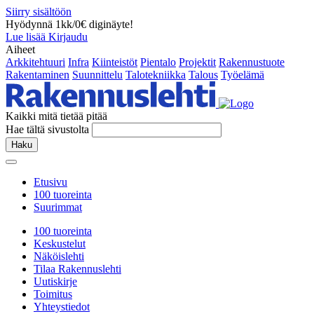
Siirry sisältöön
Hyödynnä 1kk/0€ diginäyte!
Lue lisää
Kirjaudu
Aiheet
Arkkitehtuuri
Infra
Kiinteistöt
Pientalo
Projektit
Rakennustuote
Rakentaminen
Suunnittelu
Talotekniikka
Talous
Työelämä
Kaikki mitä tietää pitää
Hae tältä sivustolta
Haku
Etusivu
100 tuoreinta
Suurimmat
100 tuoreinta
Keskustelut
Näköislehti
Tilaa Rakennuslehti
Uutiskirje
Toimitus
Yhteystiedot