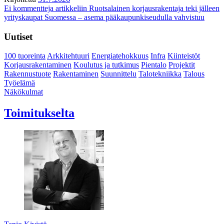
Ei kommentteja
artikkeliin Ruotsalainen korjausrakentaja teki jälleen
yrityskaupat Suomessa – asema pääkaupunkiseudulla vahvistuu
Uutiset
100 tuoreinta
Arkkitehtuuri
Energiatehokkuus
Infra
Kiinteistöt
Korjausrakentaminen
Koulutus ja tutkimus
Pientalo
Projektit
Rakennustuote
Rakentaminen
Suunnittelu
Talotekniikka
Talous
Työelämä
Näkökulmat
Toimitukselta