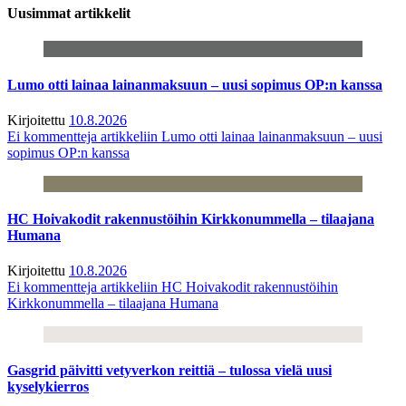
Uusimmat artikkelit
Lumo otti lainaa lainanmaksuun – uusi sopimus OP:n kanssa
Kirjoitettu
10.8.2026
Ei kommentteja
artikkeliin Lumo otti lainaa lainanmaksuun – uusi
sopimus OP:n kanssa
HC Hoivakodit rakennustöihin Kirkkonummella – tilaajana
Humana
Kirjoitettu
10.8.2026
Ei kommentteja
artikkeliin HC Hoivakodit rakennustöihin
Kirkkonummella – tilaajana Humana
Gasgrid päivitti vetyverkon reittiä – tulossa vielä uusi
kyselykierros