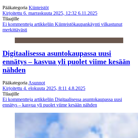
Pääkategoria
Kiinteistöt
Kirjoitettu 6. marraskuuta 2025, 12:32
6.11.2025
Tilaajille
Ei kommentteja
artikkeliin Kiinteistökaupankäynti vilkastunut
merkittävästi
Digitaalisessa asuntokaupassa uusi
ennätys – kasvua yli puolet viime kesään
nähden
Pääkategoria
Asunnot
Kirjoitettu 4. elokuuta 2025, 8:11
4.8.2025
Tilaajille
Ei kommentteja
artikkeliin Digitaalisessa asuntokaupassa uusi
ennätys – kasvua yli puolet viime kesään nähden