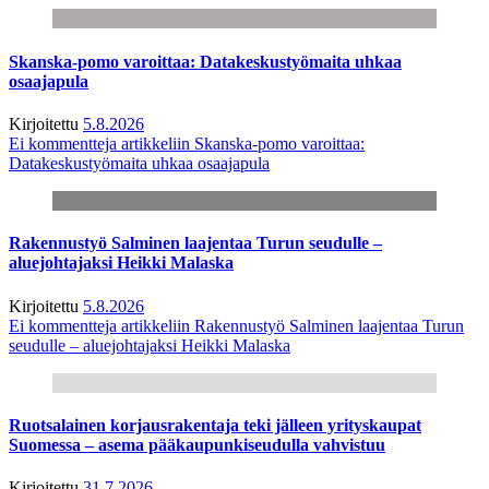
Skanska-pomo varoittaa: Datakeskustyömaita uhkaa
osaajapula
Kirjoitettu
5.8.2026
Ei kommentteja
artikkeliin Skanska-pomo varoittaa:
Datakeskustyömaita uhkaa osaajapula
Rakennustyö Salminen laajentaa Turun seudulle –
aluejohtajaksi Heikki Malaska
Kirjoitettu
5.8.2026
Ei kommentteja
artikkeliin Rakennustyö Salminen laajentaa Turun
seudulle – aluejohtajaksi Heikki Malaska
Ruotsalainen korjausrakentaja teki jälleen yrityskaupat
Suomessa – asema pääkaupunkiseudulla vahvistuu
Kirjoitettu
31.7.2026