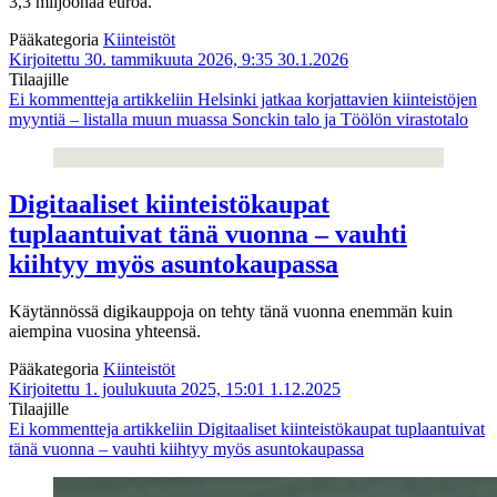
3,3 miljoonaa euroa.
Pääkategoria
Kiinteistöt
Kirjoitettu 30. tammikuuta 2026, 9:35
30.1.2026
Tilaajille
Ei kommentteja
artikkeliin Helsinki jatkaa korjattavien kiinteistöjen
myyntiä – listalla muun muassa Sonckin talo ja Töölön virastotalo
Digitaaliset kiinteistökaupat
tuplaantuivat tänä vuonna – vauhti
kiihtyy myös asuntokaupassa
Käytännössä digikauppoja on tehty tänä vuonna enemmän kuin
aiempina vuosina yhteensä.
Pääkategoria
Kiinteistöt
Kirjoitettu 1. joulukuuta 2025, 15:01
1.12.2025
Tilaajille
Ei kommentteja
artikkeliin Digitaaliset kiinteistökaupat tuplaantuivat
tänä vuonna – vauhti kiihtyy myös asuntokaupassa