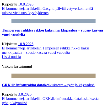
Kirjoitettu
10.8.2026
Ei kommentteja
artikkeliin Gasgrid päivitti vetyverkon reittiä –
tulossa vielä uusi kyselykierros
Tampereen ratikka rikkoi kaksi merkkipaalua – suosio kasvaa
vuosi vuodelta
Kirjoitettu
10.8.2026
Ei kommentteja
artikkeliin Tampereen ratikka rikkoi kaksi
merkkipaalua – suosio kasvaa vuosi vuodelta
Lisää uutisia
Viikon luetuimmat
GRK:lle infraurakka datakeskuksesta – työt jo käynnissä
Kirjoitettu
3.8.2026
Ei kommentteja
artikkeliin GRK:lle infraurakka datakeskuksesta –
työt jo käynnissä