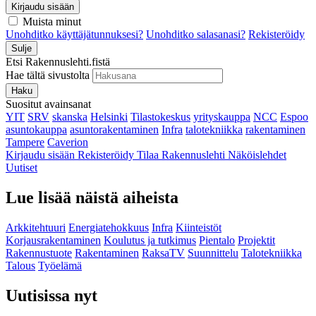
Kirjaudu sisään
Muista minut
Unohditko käyttäjätunnuksesi?
Unohditko salasanasi?
Rekisteröidy
Sulje
Etsi Rakennuslehti.fistä
Hae tältä sivustolta
Haku
Suositut avainsanat
YIT
SRV
skanska
Helsinki
Tilastokeskus
yrityskauppa
NCC
Espoo
asuntokauppa
asuntorakentaminen
Infra
talotekniikka
rakentaminen
Tampere
Caverion
Kirjaudu sisään
Rekisteröidy
Tilaa Rakennuslehti
Näköislehdet
Uutiset
Lue lisää näistä aiheista
Arkkitehtuuri
Energiatehokkuus
Infra
Kiinteistöt
Korjausrakentaminen
Koulutus ja tutkimus
Pientalo
Projektit
Rakennustuote
Rakentaminen
RaksaTV
Suunnittelu
Talotekniikka
Talous
Työelämä
Uutisissa nyt