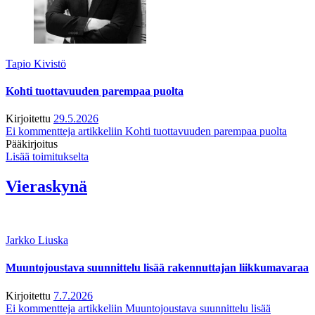
Tapio Kivistö
Kohti tuottavuuden parempaa puolta
Kirjoitettu
29.5.2026
Ei kommentteja
artikkeliin Kohti tuottavuuden parempaa puolta
Pääkirjoitus
Lisää toimitukselta
Vieraskynä
Jarkko Liuska
Muuntojoustava suunnittelu lisää rakennuttajan liikkumavaraa
Kirjoitettu
7.7.2026
Ei kommentteja
artikkeliin Muuntojoustava suunnittelu lisää