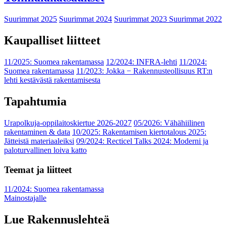
Suurimmat 2025
Suurimmat 2024
Suurimmat 2023
Suurimmat 2022
Kaupalliset liitteet
11/2025: Suomea rakentamassa
12/2024: INFRA-lehti
11/2024:
Suomea rakentamassa
11/2023: Jokka − Rakennusteollisuus RT:n
lehti kestävästä rakentamisesta
Tapahtumia
Urapolkuja-oppilaitoskiertue 2026-2027
05/2026: Vähähiilinen
rakentaminen & data
10/2025: Rakentamisen kiertotalous 2025:
Jätteistä materiaaleiksi
09/2024: Recticel Talks 2024: Moderni ja
paloturvallinen loiva katto
Teemat ja liitteet
11/2024: Suomea rakentamassa
Mainostajalle
Lue Rakennuslehteä