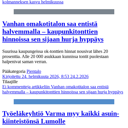
kolmanneksen kasvu helmikuussa
Vanhan omakotitalon saa entistä
halvemmalla – kaupunkitonttien
hinnoissa sen sijaan hurja hyppäys
Suurissa kaupungeissa ok-tonttien hinnat nousivat lähes 20
prosenttia. Alle 20 000 asukkaan kunnissa tontit puolestaan
halpenivat saman verran.
Pääkategoria
Pientalo
Kirjoitettu 24. helmikuuta 2026, 8:53
24.2.2026
Tilaajille
Ei kommentteja
artikkeliin Vanhan omakotitalon saa entistä
halvemmalla – kaupunkitonttien hinnoissa sen sijaan hurja hyppäys
Työeläke­yhtiö Varma myy kaikki asuin­
kiinteistönsä Lumolle