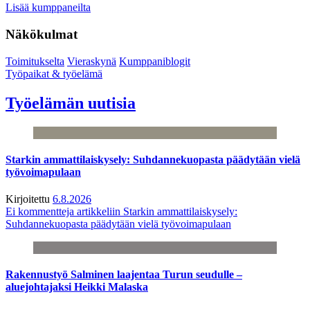
Lisää kumppaneilta
Näkökulmat
Toimitukselta
Vieraskynä
Kumppaniblogit
Työpaikat & työelämä
Työelämän uutisia
Starkin ammattilaiskysely: Suhdannekuopasta päädytään vielä
työvoimapulaan
Kirjoitettu
6.8.2026
Ei kommentteja
artikkeliin Starkin ammattilaiskysely:
Suhdannekuopasta päädytään vielä työvoimapulaan
Rakennustyö Salminen laajentaa Turun seudulle –
aluejohtajaksi Heikki Malaska