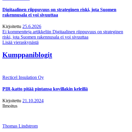
Digitaalinen riippuvuus on strateginen riski, jota Suomen
rakennusala ei voi sivuuttaa
Kirjoitettu
25.6.2026
Ei kommentteja
artikkeliin Digitaalinen riippuvuus on strateginen
riski, jota Suomen rakennusala ei voi sivuuttaa
Lisää vieraskynästä
Kumppaniblogit
Recticel Insulation Oy
PIR-katto pitää pintansa kovillakin keleillä
Kirjoitettu
21.10.2024
Ilmoitus
Thomas Lindstrom