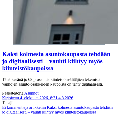
Kaksi kolmesta asuntokaupasta tehdään
jo digitaalisesti – vauhti kiihtyy myös
kiinteistökaupoissa
Tänä kesänä jo 68 prosenttia kiinteistönvälittäjien tekemistä
vanhojen asunto-osakkeiden kaupoista on tehty digitaalisesti.
Pääkategoria
Asunnot
Kirjoitettu 4. elokuuta 2026, 8:31
4.8.2026
Tilaajille
Ei kommentteja
artikkeliin Kaksi kolmesta asuntokaupasta tehdään
jo digitaalisesti – vauhti kiihtyy myös kiinteistökaupoissa