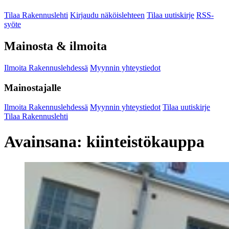
Tilaa Rakennuslehti
Kirjaudu näköislehteen
Tilaa uutiskirje
RSS-
syöte
Mainosta & ilmoita
Ilmoita Rakennuslehdessä
Myynnin yhteystiedot
Mainostajalle
Ilmoita Rakennuslehdessä
Myynnin yhteystiedot
Tilaa uutiskirje
Tilaa Rakennuslehti
Avainsana:
kiinteistökauppa