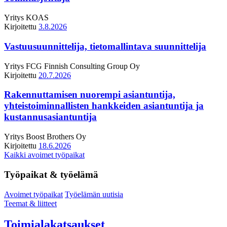
Yritys
KOAS
Kirjoitettu
3.8.2026
Vastuusuunnittelija, tietomallintava suunnittelija
Yritys
FCG Finnish Consulting Group Oy
Kirjoitettu
20.7.2026
Rakennuttamisen nuorempi asiantuntija,
yhteistoiminnallisten hankkeiden asiantuntija ja
kustannusasiantuntija
Yritys
Boost Brothers Oy
Kirjoitettu
18.6.2026
Kaikki avoimet työpaikat
Työpaikat & työelämä
Avoimet työpaikat
Työelämän uutisia
Teemat & liitteet
Toimialakatsaukset