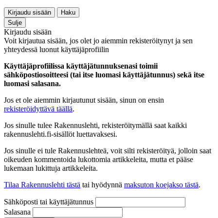
Kirjaudu sisään
Haku
Sulje
Kirjaudu sisään
Voit kirjautua sisään, jos olet jo aiemmin rekisteröitynyt ja sen
yhteydessä luonut käyttäjäprofiilin
Käyttäjäprofiilissa käyttäjätunnuksenasi toimii
sähköpostiosoitteesi (tai itse luomasi käyttäjätunnus) sekä itse
luomasi salasana.
Jos et ole aiemmin kirjautunut sisään, sinun on ensin
rekisteröidyttävä täällä
.
Jos sinulle tulee Rakennuslehti, rekisteröitymällä saat kaikki
rakennuslehti.fi-sisällöt luettavaksesi.
Jos sinulle ei tule Rakennuslehteä, voit silti rekisteröityä, jolloin saat
oikeuden kommentoida lukottomia artikkeleita, mutta et pääse
lukemaan lukittuja artikkeleita.
Tilaa Rakennuslehti tästä
tai hyödynnä
maksuton koejakso tästä
.
Sähköposti tai käyttäjätunnus
Salasana