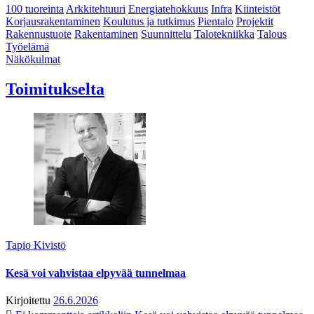
100 tuoreinta
Arkkitehtuuri
Energiatehokkuus
Infra
Kiinteistöt
Korjausrakentaminen
Koulutus ja tutkimus
Pientalo
Projektit
Rakennustuote
Rakentaminen
Suunnittelu
Talotekniikka
Talous
Työelämä
Näkökulmat
Toimitukselta
Tapio Kivistö
Kesä voi vahvistaa elpyvää tunnelmaa
Kirjoitettu
26.6.2026