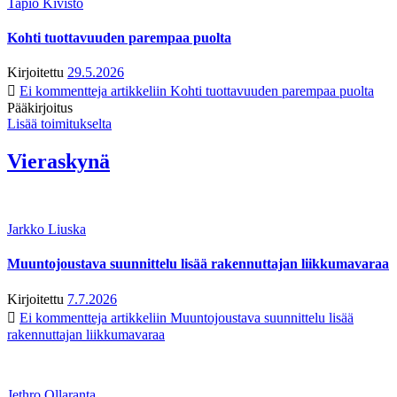
Tapio Kivistö
Kohti tuottavuuden parempaa puolta
Kirjoitettu
29.5.2026
Ei kommentteja
artikkeliin Kohti tuottavuuden parempaa puolta
Pääkirjoitus
Lisää toimitukselta
Vieraskynä
Jarkko Liuska
Muuntojoustava suunnittelu lisää rakennuttajan liikkumavaraa
Kirjoitettu
7.7.2026
Ei kommentteja
artikkeliin Muuntojoustava suunnittelu lisää
rakennuttajan liikkumavaraa
Jethro Ollaranta