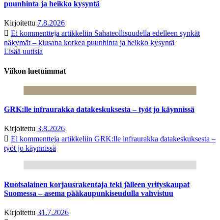
puunhinta ja heikko kysyntä
Kirjoitettu
7.8.2026
Ei kommentteja
artikkeliin Sahateollisuudella edelleen synkät
näkymät – kiusana korkea puunhinta ja heikko kysyntä
Lisää uutisia
Viikon luetuimmat
GRK:lle infraurakka datakeskuksesta – työt jo käynnissä
Kirjoitettu
3.8.2026
Ei kommentteja
artikkeliin GRK:lle infraurakka datakeskuksesta –
työt jo käynnissä
Ruotsalainen korjausrakentaja teki jälleen yrityskaupat
Suomessa – asema pääkaupunkiseudulla vahvistuu
Kirjoitettu
31.7.2026