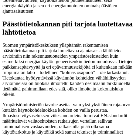
todennettavuuteen, käyttöikätiedon puutteellisuuteen sekä
energiankäytön ja sen eri energiamuotojen ominaispäästöjen
ajantasaisuuteen.
Päästötietokannan piti tarjota luotettavaa
lähtötietoa
Suomen ympäristökeskuksen ylläpitämän rakentamisen
päästötietokannan piti tarjota luotettavaa ajantasaista lähtötietoa
arviointiin niin rakennustuotteiden ympäristöselosteiden kuin
esimerkiksi energiankäytön geneerisenkin tiedon muodossa. Tietojen
paikkansapitävyyttä ja eri epävarmuustekijöitä ei kuitenkaan mikään
riippumaton taho – todellinen ”kolmas osapuoli” – ole tarkastanut.
Tietokantaa hyödyntävissä käytännön kohteiden vähähiilisyyden
arvioinneissa on tuloksia ilmoitettu kahden desimaalin tarkkuudella
tietämättä pahimmillaan edes sitä, oliko ilmoitettu kokonaisluku
oikein.
Ympäristöministeriön tavoite asettaa vain yksi yksittäinen raja-arvo
kutakin käyttökohdeluokkaa kohden on vailla perustaa.
Ilmastoselvitysasetuksen viitestandardeina toimivat EN-standardit
määrittelevät vaihtoehtoisten ratkaisujen vertailun sallivan
toiminnallisen vastaavuuden; ratkaisuilla pitää olla sama
käyttötarkoitus ja käyttöikä sekä samat tekniset ja toiminnalliset