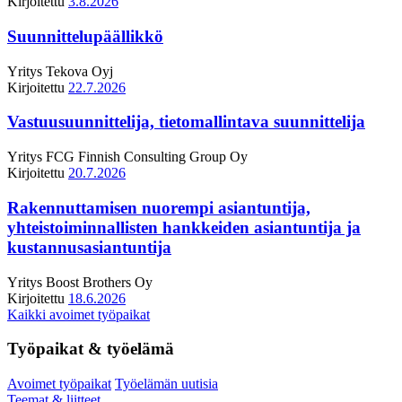
Kirjoitettu
3.8.2026
Suunnittelupäällikkö
Yritys
Tekova Oyj
Kirjoitettu
22.7.2026
Vastuusuunnittelija, tietomallintava suunnittelija
Yritys
FCG Finnish Consulting Group Oy
Kirjoitettu
20.7.2026
Rakennuttamisen nuorempi asiantuntija,
yhteistoiminnallisten hankkeiden asiantuntija ja
kustannusasiantuntija
Yritys
Boost Brothers Oy
Kirjoitettu
18.6.2026
Kaikki avoimet työpaikat
Työpaikat & työelämä
Avoimet työpaikat
Työelämän uutisia
Teemat & liitteet