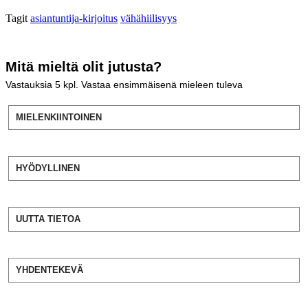
Tagit
asiantuntija-kirjoitus
vähähiilisyys
Mitä mieltä olit jutusta?
Vastauksia
5
kpl. Vastaa ensimmäisenä mieleen tuleva
MIELENKIINTOINEN
HYÖDYLLINEN
UUTTA TIETOA
YHDENTEKEVÄ