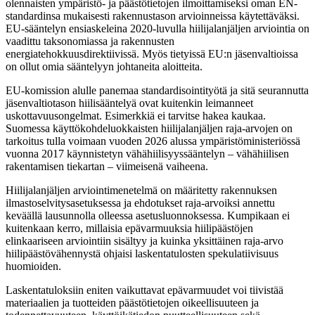
olennaisten ympäristö- ja päästötietojen ilmoittamiseksi oman EN-
standardinsa mukaisesti rakennustason arvioinneissa käytettäväksi.
EU-sääntelyn ensiaskeleina 2020-luvulla hiilijalanjäljen arviointia on
vaadittu taksonomiassa ja rakennusten
energiatehokkuusdirektiivissä. Myös tietyissä EU:n jäsenvaltioissa
on ollut omia sääntelyyn johtaneita aloitteita.
EU-komission alulle panemaa standardisointityötä ja sitä seurannutta
jäsenvaltiotason hiilisääntelyä ovat kuitenkin leimanneet
uskottavuusongelmat. Esimerkkiä ei tarvitse hakea kaukaa.
Suomessa käyttökohdeluokkaisten hiilijalanjäljen raja-arvojen on
tarkoitus tulla voimaan vuoden 2026 alussa ympäristöministeriössä
vuonna 2017 käynnistetyn vähähiilisyyssääntelyn – vähähiilisen
rakentamisen tiekartan – viimeisenä vaiheena.
Hiilijalanjäljen arviointimenetelmä on määritetty rakennuksen
ilmastoselvitysasetuksessa ja ehdotukset raja-arvoiksi annettu
keväällä lausunnolla olleessa asetusluonnoksessa. Kumpikaan ei
kuitenkaan kerro, millaisia epävarmuuksia hiilipäästöjen
elinkaariseen arviointiin sisältyy ja kuinka yksittäinen raja-arvo
hiilipäästövähennystä ohjaisi laskentatulosten spekulatiivisuus
huomioiden.
Laskentatuloksiin eniten vaikuttavat epävarmuudet voi tiivistää
materiaalien ja tuotteiden päästötietojen oikeellisuuteen ja