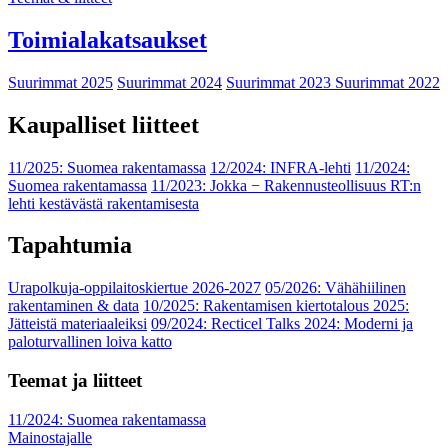
Toimialakatsaukset
Suurimmat 2025
Suurimmat 2024
Suurimmat 2023
Suurimmat 2022
Kaupalliset liitteet
11/2025: Suomea rakentamassa
12/2024: INFRA-lehti
11/2024:
Suomea rakentamassa
11/2023: Jokka − Rakennusteollisuus RT:n
lehti kestävästä rakentamisesta
Tapahtumia
Urapolkuja-oppilaitoskiertue 2026-2027
05/2026: Vähähiilinen
rakentaminen & data
10/2025: Rakentamisen kiertotalous 2025:
Jätteistä materiaaleiksi
09/2024: Recticel Talks 2024: Moderni ja
paloturvallinen loiva katto
Teemat ja liitteet
11/2024: Suomea rakentamassa
Mainostajalle