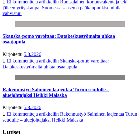
Ei kommentteja
artikkeliin Ruotsalainen korjausrakentaja teki
jälleen yrityskaupat Suomessa – asema pääkaupunkiseudulla
vahvistuu
Skanska-pomo varoittaa: Datakeskustyömaita uhkaa
osaajapula
Kirjoitettu
5.8.2026
Ei kommentteja
artikkeliin Skanska-pomo varoittaa:
Datakeskustyömaita uhkaa osaajapula
Rakennustyö Salminen laajentaa Turun seudulle –
aluejohtajaksi Heikki Malaska
Kirjoitettu
5.8.2026
Ei kommentteja
artikkeliin Rakennustyö Salminen laajentaa Turun
seudulle – aluejohtajaksi Heikki Malaska
Uutiset