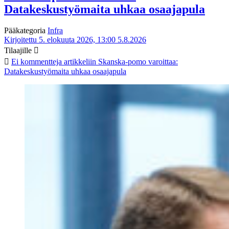
Datakeskustyömaita uhkaa osaajapula
Pääkategoria
Infra
Kirjoitettu 5. elokuuta 2026, 13:00
5.8.2026
Tilaajille
Ei kommentteja
artikkeliin Skanska-pomo varoittaa:
Datakeskustyömaita uhkaa osaajapula