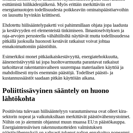
esittämistä hiilikädenjälkenä. Myös erittäin merkittäviin eri
energiamuotojen todellisuudesta poikkeaviin ominaispäästöarvoihin
on lausuttu hyvinkin kriittisesti.
Ehdotettu hiilisääntelypaketti voi pahimmillaan ohjata jopa laadusta
ja kestävyyden eri elementeistä tinkimiseen. Ilmastoselvityksen ja
raja-arvojen perusteella vähähiilisiltä näyttävät mutta todellisuudessa
pitkällä juoksulla huonosti kestävät ratkaisut voivat johtaa
ennakoimattomiin päästöihin.
Esimerkiksi monet pitkäaikaiskestävyyttä, energiatehokkuutta,
ääneneristävyyttä tai jopa huoltovarmuutta parantavat ratkaisut
tarkoittavat rakentamisvaiheen suurempaa materiaalien käyttöä ja
mahdollisesti myös enemmän päästöjä. Todelliset päästö- ja
kustannussäästöt saadaan pitkän käyttöiän aikana.
Poliittissävyinen sääntely on huono
lähtökohta
Positiivista tulevaan hiilisääntelyyn varautumisessa ovat olleet kira-
sektorin nopeat ja vaikutuksiltaan merkittävät päästövähennystoimet.
Niihin on jo aiemmin ohjannut muun muassa EU:n päästökauppa.
Energiaintensiivisen rakennustuotteiden valmistuksen
päästövähennyksiä on vahvasti tukenut paljon ennakoitua nopeampi