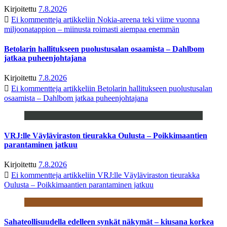
Kirjoitettu
7.8.2026
Ei kommentteja
artikkeliin Nokia-areena teki viime vuonna
miljoonatappion – miinusta roimasti aiempaa enemmän
Betolarin hallitukseen puolustusalan osaamista – Dahlbom
jatkaa puheenjohtajana
Kirjoitettu
7.8.2026
Ei kommentteja
artikkeliin Betolarin hallitukseen puolustusalan
osaamista – Dahlbom jatkaa puheenjohtajana
VRJ:lle Väyläviraston tieurakka Oulusta – Poikkimaantien
parantaminen jatkuu
Kirjoitettu
7.8.2026
Ei kommentteja
artikkeliin VRJ:lle Väyläviraston tieurakka
Oulusta – Poikkimaantien parantaminen jatkuu
Sahateollisuudella edelleen synkät näkymät – kiusana korkea