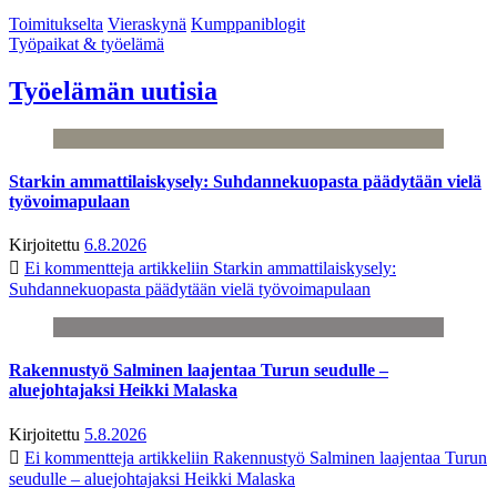
Toimitukselta
Vieraskynä
Kumppaniblogit
Työpaikat & työelämä
Työelämän uutisia
Starkin ammattilaiskysely: Suhdannekuopasta päädytään vielä
työvoimapulaan
Kirjoitettu
6.8.2026
Ei kommentteja
artikkeliin Starkin ammattilaiskysely:
Suhdannekuopasta päädytään vielä työvoimapulaan
Rakennustyö Salminen laajentaa Turun seudulle –
aluejohtajaksi Heikki Malaska
Kirjoitettu
5.8.2026
Ei kommentteja
artikkeliin Rakennustyö Salminen laajentaa Turun
seudulle – aluejohtajaksi Heikki Malaska