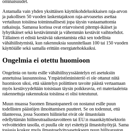
ominaisuudet.
Antamalla vain yhden yksittäisen käyttökohdeluokkaisen raja-arvon
ja pakollisen 50 vuoden laskentajakson raja-arvoasetus asettaa
vertailuun toisiinsa toiminnallisesti jopa täysin vastaamattomia
ratkaisuja. Samassa korissa ovat eriarvoisesti pitempi-ikäiset ja
lyhytikäiset sekä kestävämmät ja vähemmän kestävät vaihtoehdot.
Tällainen ei edistä kestävää rakentamista eikä sen todellista
vähähiilistymistä, kun rakennuksia suunnitellaan 100 tai 150 vuoden
käyttöiälle sekä samalla erittäin energiatehokkaiksi.
Ongelmia ei otettu huomioon
Ongelmia on tuotu esille vähähiilisyyssääntelyn eri asetuksiin
annetuissa lausunnoissa. Ympäristöministeriö ei ole ottanut niitä
huomioon siksi, että sääntelyn poliittinen tavoite päästä vertaamaan
myös kestävyydeltään toisistaan täysin poikkeavia, eri materiaaleista
rakennettuja rakennuksia toisiinsa ei olisi toteutunut.
Muun muassa Suomen Ilmastopaneeli on nostanut esille puun
todellisten päästöjen ilmoittamisen puutteet. Se on todennut, että
tilanteessa, jossa Suomen hiilinielut eivät ole ilmastolain
edellyttämän hiilineutraaliustavoitteen tai EU:n maankäyttösektorin
velvoitteiden tasolla, ei puulla ole nyt esitettyjä ilmastohyötyjä. Sama
tosiasia koskee myös ilmastoselvitysasetukseen puun hiilivaraston