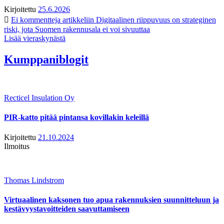
Kirjoitettu
25.6.2026
Ei kommentteja
artikkeliin Digitaalinen riippuvuus on strateginen
riski, jota Suomen rakennusala ei voi sivuuttaa
Lisää vieraskynästä
Kumppaniblogit
Recticel Insulation Oy
PIR-katto pitää pintansa kovillakin keleillä
Kirjoitettu
21.10.2024
Ilmoitus
Thomas Lindstrom
Virtuaalinen kaksonen tuo apua rakennuksien suunnitteluun ja
kestävyystavoitteiden saavuttamiseen