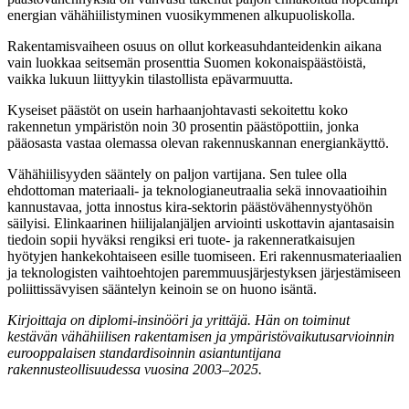
energian vähähiilistyminen vuosikymmenen alkupuoliskolla.
Rakentamisvaiheen osuus on ollut korkeasuhdanteidenkin aikana
vain luokkaa seitsemän prosenttia Suomen kokonaispäästöistä,
vaikka lukuun liittyykin tilastollista epävarmuutta.
Kyseiset päästöt on usein harhaanjohtavasti sekoitettu koko
rakennetun ympäristön noin 30 prosentin päästöpottiin, jonka
pääosasta vastaa olemassa olevan rakennuskannan energiankäyttö.
Vähähiilisyyden sääntely on paljon vartijana. Sen tulee olla
ehdottoman materiaali- ja teknologianeutraalia sekä innovaatioihin
kannustavaa, jotta innostus kira-sektorin päästövähennystyöhön
säilyisi. Elinkaarinen hiilijalanjäljen arviointi uskottavin ajantasaisin
tiedoin sopii hyväksi rengiksi eri tuote- ja rakenneratkaisujen
hyötyjen hankekohtaiseen esille tuomiseen. Eri rakennusmateriaalien
ja teknologisten vaihtoehtojen paremmuusjärjestyksen järjestämiseen
poliittissävyisen sääntelyn keinoin se on huono isäntä.
Kirjoittaja on diplomi-insinööri ja yrittäjä. Hän on toiminut
kestävän vähähiilisen rakentamisen ja ympäristövaikutusarvioinnin
eurooppalaisen standardisoinnin asiantuntijana
rakennusteollisuudessa vuosina 2003–2025.