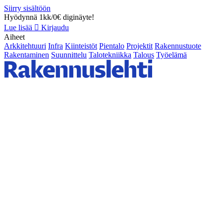
Siirry sisältöön
Hyödynnä 1kk/0€ diginäyte!
Lue lisää
Kirjaudu
Aiheet
Arkkitehtuuri
Infra
Kiinteistöt
Pientalo
Projektit
Rakennustuote
Rakentaminen
Suunnittelu
Talotekniikka
Talous
Työelämä