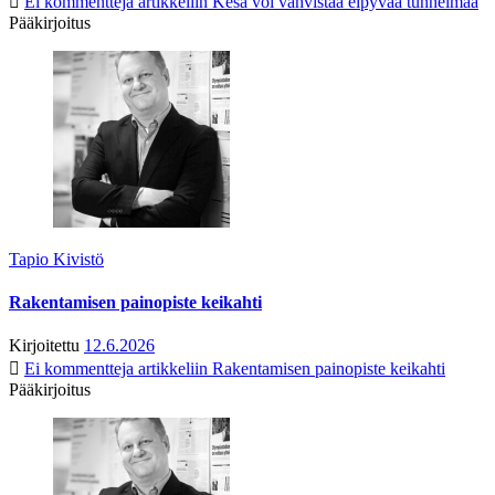
Ei kommentteja
artikkeliin Kesä voi vahvistaa elpyvää tunnelmaa
Pääkirjoitus
Tapio Kivistö
Rakentamisen painopiste keikahti
Kirjoitettu
12.6.2026
Ei kommentteja
artikkeliin Rakentamisen painopiste keikahti
Pääkirjoitus