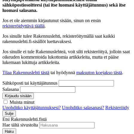
sähköpostiosoitteesi (tai itse luomasi käyttäjätunnus) sekä itse
luomasi salasana.
Jos et ole aiemmin kirjautunut sisään, sinun on ensin
rekisteröidyttävä täällä
.
Jos sinulle tulee Rakennuslehti, rekisteröitymällä saat kaikki
rakennuslehti.fi-sisällöt luettavaksesi.
Jos sinulle ei tule Rakennuslehteä, voit silti rekisteröityä, jolloin saat
oikeuden kommentoida lukottomia artikkeleita, mutta et pääse
lukemaan lukittuja artikkeleita.
Tilaa Rakennuslehti tästä
tai hyödynnä
maksuton koejakso tästä
.
Sähköposti tai käyttäjätunnus
Salasana
Kirjaudu sisään
Muista minut
Unohditko käyttäjätunnuksesi?
Unohditko salasanasi?
Rekisteröidy
Sulje
Etsi Rakennuslehti.fistä
Hae tältä sivustolta
Haku