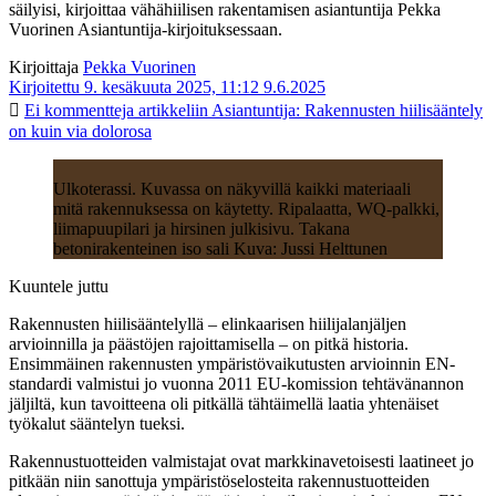
säilyisi, kirjoittaa vähähiilisen rakentamisen asiantuntija Pekka
Vuorinen Asiantuntija-kirjoituksessaan.
Kirjoittaja
Pekka Vuorinen
Kirjoitettu 9. kesäkuuta 2025, 11:12
9.6.2025
Ei kommentteja
artikkeliin Asiantuntija: Rakennusten hiilisääntely
on kuin via dolorosa
Ulkoterassi. Kuvassa on näkyvillä kaikki materiaali
mitä rakennuksessa on käytetty. Ripalaatta, WQ-palkki,
liimapuupilari ja hirsinen julkisivu. Takana
betonirakenteinen iso sali Kuva: Jussi Helttunen
Kuuntele juttu
Rakennusten hiilisääntelyllä – elinkaarisen hiilijalanjäljen
arvioinnilla ja päästöjen rajoittamisella – on pitkä historia.
Ensimmäinen rakennusten ympäristövaikutusten arvioinnin EN-
standardi valmistui jo vuonna 2011 EU-komission tehtävänannon
jäljiltä, kun tavoitteena oli pitkällä tähtäimellä laatia yhtenäiset
työkalut sääntelyn tueksi.
Rakennustuotteiden valmistajat ovat markkinavetoisesti laatineet jo
pitkään niin sanottuja ympäristöselosteita rakennustuotteiden