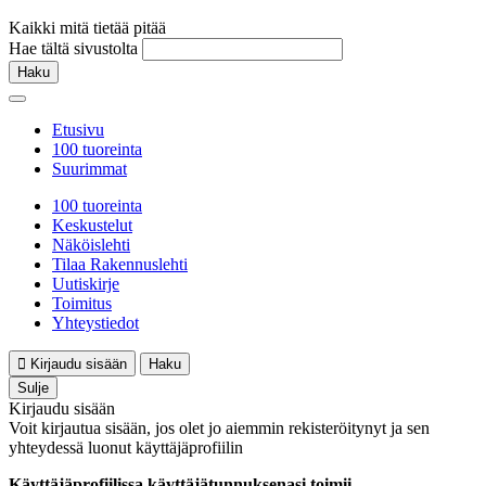
Kaikki mitä tietää pitää
Hae tältä sivustolta
Haku
Etusivu
100 tuoreinta
Suurimmat
100 tuoreinta
Keskustelut
Näköislehti
Tilaa Rakennuslehti
Uutiskirje
Toimitus
Yhteystiedot
Kirjaudu sisään
Haku
Sulje
Kirjaudu sisään
Voit kirjautua sisään, jos olet jo aiemmin rekisteröitynyt ja sen
yhteydessä luonut käyttäjäprofiilin
Käyttäjäprofiilissa käyttäjätunnuksenasi toimii