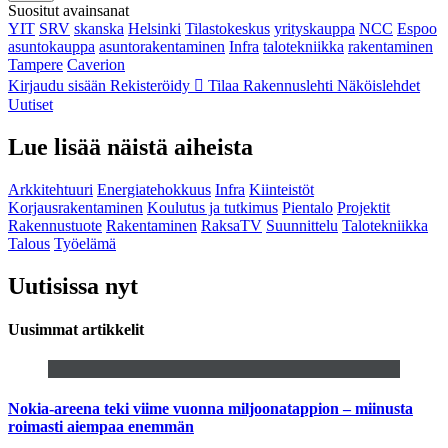
Suositut avainsanat
YIT
SRV
skanska
Helsinki
Tilastokeskus
yrityskauppa
NCC
Espoo
asuntokauppa
asuntorakentaminen
Infra
talotekniikka
rakentaminen
Tampere
Caverion
Kirjaudu sisään
Rekisteröidy
Tilaa Rakennuslehti
Näköislehdet
Uutiset
Lue lisää näistä aiheista
Arkkitehtuuri
Energiatehokkuus
Infra
Kiinteistöt
Korjausrakentaminen
Koulutus ja tutkimus
Pientalo
Projektit
Rakennustuote
Rakentaminen
RaksaTV
Suunnittelu
Talotekniikka
Talous
Työelämä
Uutisissa nyt
Uusimmat artikkelit
Nokia-areena teki viime vuonna miljoonatappion – miinusta
roimasti aiempaa enemmän