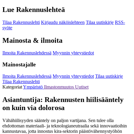
Lue Rakennuslehteä
Tilaa Rakennuslehti
Kirjaudu näköislehteen
Tilaa uutiskirje
RSS-
syöte
Mainosta & ilmoita
Ilmoita Rakennuslehdessä
Myynnin yhteystiedot
Mainostajalle
Ilmoita Rakennuslehdessä
Myynnin yhteystiedot
Tilaa uutiskirje
Tilaa Rakennuslehti
Kategoriat
Ympäristö
Ilmastonmuutos
Uutiset
Asiantuntija: Rakennusten hiilisääntely
on kuin via dolorosa
Vähähiilisyyden sääntely on paljon vartijana. Sen tulee olla
ehdottoman materiaali- ja teknologianeutraalia sekä innovaatioihin
kannustavaa, jotta innostus kira-sektorin päästövähennystyöhön