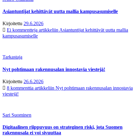
Asiantuntijat kehittävät uutta mallia kampusasumiselle
Kirjoitettu
29.6.2026
Ei kommentteja
artikkeliin Asiantuntijat kehittävät uutta mallia
kampusasumiselle
Tarkastaja
Nyt pohtimaan rakennusalan innostavia viestejä!
Kirjoitettu
26.6.2026
8 kommenttia
artikkeliin Nyt pohtimaan rakennusalan innostavia
viestejä!
Sari Suominen
Digitaalinen riippuvuus on strateginen riski, jota Suomen
rakennusala ei voi sivuuttaa