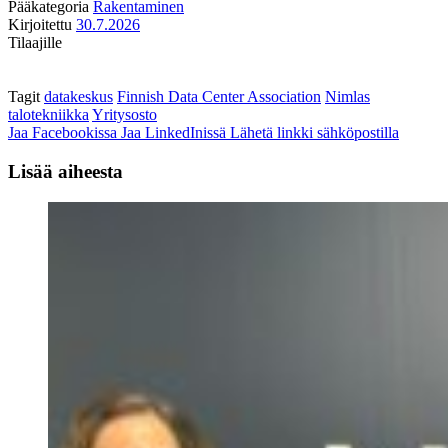
Pääkategoria
Rakentaminen
Kirjoitettu
30.7.2026
Tilaajille
Tagit
datakeskus
Finnish Data Center Association
Nimlas
talotekniikka
Yritysosto
Jaa Facebookissa
Jaa LinkedInissä
Lähetä linkki sähköpostilla
Lisää aiheesta