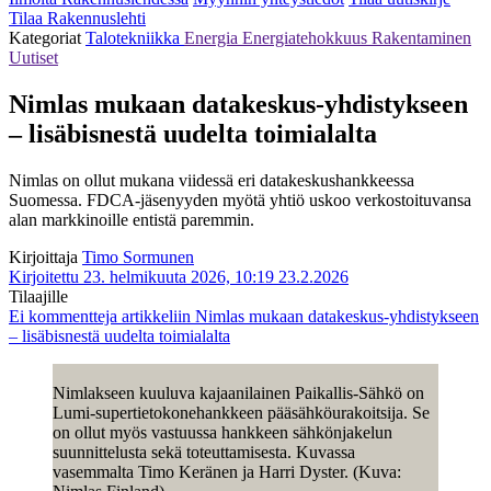
Tilaa Rakennuslehti
Kategoriat
Talotekniikka
Energia
Energiatehokkuus
Rakentaminen
Uutiset
Nimlas mukaan datakeskus-yhdistykseen
– lisäbisnestä uudelta toimialalta
Nimlas on ollut mukana viidessä eri datakeskushankkeessa
Suomessa. FDCA-jäsenyyden myötä yhtiö uskoo verkostoituvansa
alan markkinoille entistä paremmin.
Kirjoittaja
Timo Sormunen
Kirjoitettu 23. helmikuuta 2026, 10:19
23.2.2026
Tilaajille
Ei kommentteja
artikkeliin Nimlas mukaan datakeskus-yhdistykseen
– lisäbisnestä uudelta toimialalta
Nimlakseen kuuluva kajaanilainen Paikallis-Sähkö on
Lumi-supertietokonehankkeen pääsähköurakoitsija. Se
on ollut myös vastuussa hankkeen sähkönjakelun
suunnittelusta sekä toteuttamisesta. Kuvassa
vasemmalta Timo Keränen ja Harri Dyster. (Kuva: