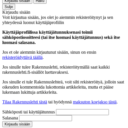
Kirjaudu sisään
Haku
Sulje
Kirjaudu sisään
Voit kirjautua sisään, jos olet jo aiemmin rekisteröitynyt ja sen
yhteydessä luonut käyttäjäprofiilin
Käyttäjäprofiilissa käyttäjätunnuksenasi toimii
sähköpostiosoitteesi (tai itse luomasi käyttäjätunnus) sekä itse
luomasi salasana.
Jos et ole aiemmin kirjautunut sisään, sinun on ensin
rekisteröidyttävä täällä
.
Jos sinulle tulee Rakennuslehti, rekisteröitymällä saat kaikki
rakennuslehti.fi-sisällöt luettavaksesi.
Jos sinulle ei tule Rakennuslehteä, voit silti rekisteröityä, jolloin saat
oikeuden kommentoida lukottomia artikkeleita, mutta et pääse
lukemaan lukittuja artikkeleita.
Tilaa Rakennuslehti tästä
tai hyödynnä
maksuton koejakso tästä
.
Sähköposti tai käyttäjätunnus
Salasana
Kirjaudu sisään