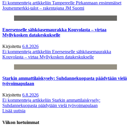
Ei kommentteja
artikkeliin Tampereelle Pirkanmaan ensimmäiset
Joutsenmerkki-talot – rakentajana JM Suomi
Enersenselle sähköasemaurakka Kouvolasta – virtaa
Myllykosken datakeskukselle
Kirjoitettu
6.8.2026
Ei kommentteja
artikkeliin Enersenselle sähköasemaurakka
Kouvolasta – virtaa Myllykosken datakeskukselle
Starkin ammattilaiskysely: Suhdannekuopasta päädytään vielä
työvoimapulaan
Kirjoitettu
6.8.2026
Ei kommentteja
artikkeliin Starkin ammattilaiskysely:
Suhdannekuopasta päädytään vielä työvoimapulaan
Lisää uutisia
Viikon luetuimmat