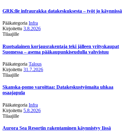
GRK:lle infraurakka datakeskuksesta – työt jo käynnissä
Pääkategoria
Infra
Kirjoitettu
3.8.2026
Tilaajille
Ruotsalainen korjausrakentaja teki jälleen yrityskaupat
Suomessa – asema pääkaupunkiseudulla vahvistuu
Pääkategoria
Talous
Kirjoitettu
31.7.2026
Tilaajille
Skanska-pomo varoittaa: Datakeskustyömaita uhkaa
osaajapula
Pääkategoria
Infra
Kirjoitettu
5.8.2026
Tilaajille
Aurora Sea Resortin rakentaminen käynnistyy Iissä