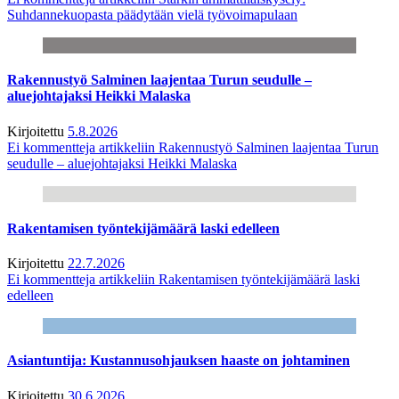
Suhdannekuopasta päädytään vielä työvoimapulaan
Rakennustyö Salminen laajentaa Turun seudulle –
aluejohtajaksi Heikki Malaska
Kirjoitettu
5.8.2026
Ei kommentteja
artikkeliin Rakennustyö Salminen laajentaa Turun
seudulle – aluejohtajaksi Heikki Malaska
Rakentamisen työntekijämäärä laski edelleen
Kirjoitettu
22.7.2026
Ei kommentteja
artikkeliin Rakentamisen työntekijämäärä laski
edelleen
Asiantuntija: Kustannusohjauksen haaste on johtaminen
Kirjoitettu
30.6.2026