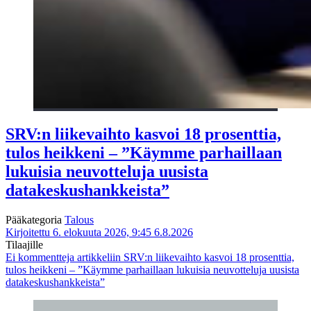
SRV:n liikevaihto kasvoi 18 prosenttia,
tulos heikkeni – ”Käymme parhaillaan
lukuisia neuvotteluja uusista
datakeskushankkeista”
Pääkategoria
Talous
Kirjoitettu 6. elokuuta 2026, 9:45
6.8.2026
Tilaajille
Ei kommentteja
artikkeliin SRV:n liikevaihto kasvoi 18 prosenttia,
tulos heikkeni – ”Käymme parhaillaan lukuisia neuvotteluja uusista
datakeskushankkeista”