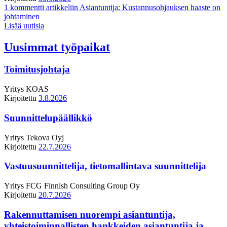
1 kommentti
artikkeliin Asiantuntija: Kustannusohjauksen haaste on
johtaminen
Lisää uutisia
Uusimmat työpaikat
Toimitusjohtaja
Yritys
KOAS
Kirjoitettu
3.8.2026
Suunnittelupäällikkö
Yritys
Tekova Oyj
Kirjoitettu
22.7.2026
Vastuusuunnittelija, tietomallintava suunnittelija
Yritys
FCG Finnish Consulting Group Oy
Kirjoitettu
20.7.2026
Rakennuttamisen nuorempi asiantuntija,
yhteistoiminnallisten hankkeiden asiantuntija ja