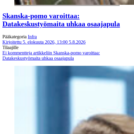
Skanska-pomo varoittaa:
Datakeskustyömaita uhkaa osaajapula
Pääkategoria
Infra
Kirjoitettu 5. elokuuta 2026, 13:00
5.8.2026
Tilaajille
Ei kommentteja
artikkeliin Skanska-pomo varoittaa:
Datakeskustyömaita uhkaa osaajapula