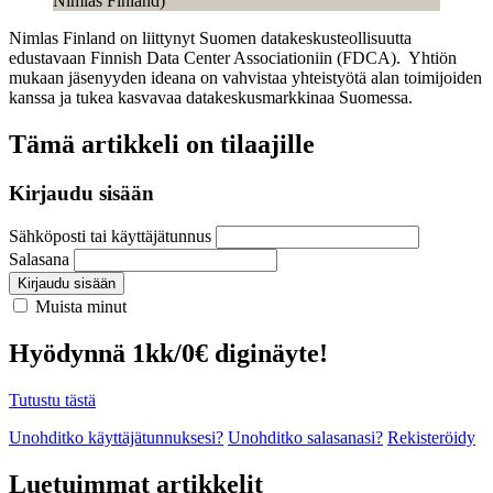
Nimlas Finland)
Nimlas Finland on liittynyt Suomen datakeskusteollisuutta
edustavaan Finnish Data Center Associationiin (FDCA). Yhtiön
mukaan jäsenyyden ideana on vahvistaa yhteistyötä alan toimijoiden
kanssa ja tukea kasvavaa datakeskusmarkkinaa Suomessa.
Tämä artikkeli on tilaajille
Kirjaudu sisään
Sähköposti tai käyttäjätunnus
Salasana
Kirjaudu sisään
Muista minut
Hyödynnä 1kk/0€ diginäyte!
Tutustu tästä
Unohditko käyttäjätunnuksesi?
Unohditko salasanasi?
Rekisteröidy
Luetuimmat artikkelit