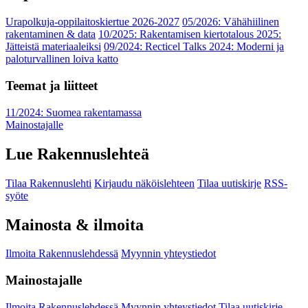
Urapolkuja-oppilaitoskiertue 2026-2027
05/2026: Vähähiilinen
rakentaminen & data
10/2025: Rakentamisen kiertotalous 2025:
Jätteistä materiaaleiksi
09/2024: Recticel Talks 2024: Moderni ja
paloturvallinen loiva katto
Teemat ja liitteet
11/2024: Suomea rakentamassa
Mainostajalle
Lue Rakennuslehteä
Tilaa Rakennuslehti
Kirjaudu näköislehteen
Tilaa uutiskirje
RSS-
syöte
Mainosta & ilmoita
Ilmoita Rakennuslehdessä
Myynnin yhteystiedot
Mainostajalle
Ilmoita Rakennuslehdessä
Myynnin yhteystiedot
Tilaa uutiskirje