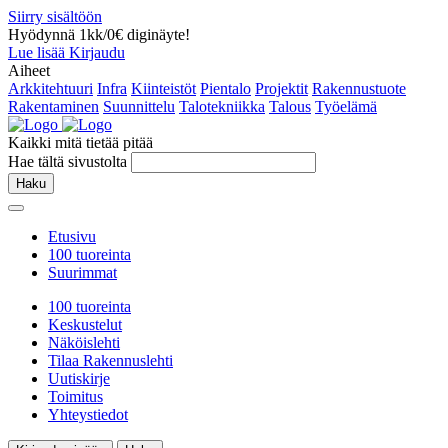
Siirry sisältöön
Hyödynnä 1kk/0€ diginäyte!
Lue lisää
Kirjaudu
Aiheet
Arkkitehtuuri
Infra
Kiinteistöt
Pientalo
Projektit
Rakennustuote
Rakentaminen
Suunnittelu
Talotekniikka
Talous
Työelämä
Kaikki mitä tietää pitää
Hae tältä sivustolta
Haku
Etusivu
100 tuoreinta
Suurimmat
100 tuoreinta
Keskustelut
Näköislehti
Tilaa Rakennuslehti
Uutiskirje
Toimitus
Yhteystiedot