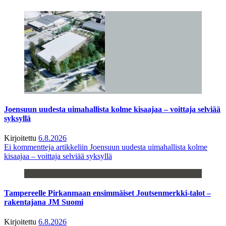
Joensuun uudesta uimahallista kolme kisaajaa – voittaja selviää
syksyllä
Kirjoitettu
6.8.2026
Ei kommentteja
artikkeliin Joensuun uudesta uimahallista kolme
kisaajaa – voittaja selviää syksyllä
Tampereelle Pirkanmaan ensimmäiset Joutsenmerkki-talot –
rakentajana JM Suomi
Kirjoitettu
6.8.2026