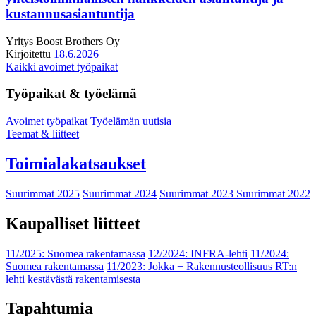
kustannusasiantuntija
Yritys
Boost Brothers Oy
Kirjoitettu
18.6.2026
Kaikki avoimet työpaikat
Työpaikat & työelämä
Avoimet työpaikat
Työelämän uutisia
Teemat & liitteet
Toimialakatsaukset
Suurimmat 2025
Suurimmat 2024
Suurimmat 2023
Suurimmat 2022
Kaupalliset liitteet
11/2025: Suomea rakentamassa
12/2024: INFRA-lehti
11/2024:
Suomea rakentamassa
11/2023: Jokka − Rakennusteollisuus RT:n
lehti kestävästä rakentamisesta
Tapahtumia