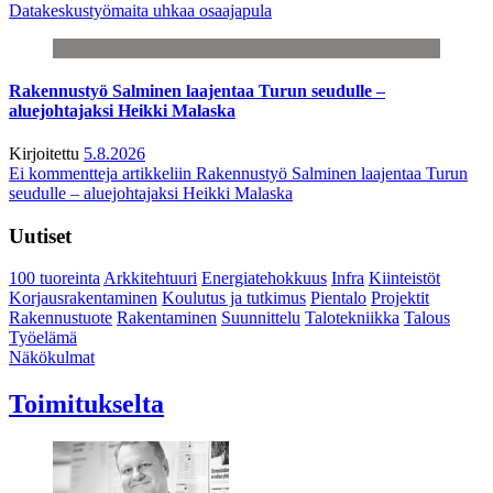
Datakeskustyömaita uhkaa osaajapula
Rakennustyö Salminen laajentaa Turun seudulle –
aluejohtajaksi Heikki Malaska
Kirjoitettu
5.8.2026
Ei kommentteja
artikkeliin Rakennustyö Salminen laajentaa Turun
seudulle – aluejohtajaksi Heikki Malaska
Uutiset
100 tuoreinta
Arkkitehtuuri
Energiatehokkuus
Infra
Kiinteistöt
Korjausrakentaminen
Koulutus ja tutkimus
Pientalo
Projektit
Rakennustuote
Rakentaminen
Suunnittelu
Talotekniikka
Talous
Työelämä
Näkökulmat
Toimitukselta