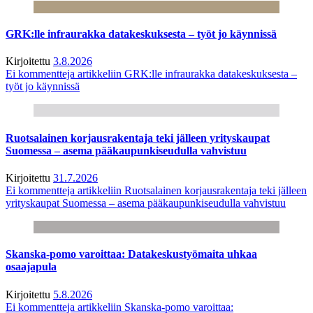
GRK:lle infraurakka datakeskuksesta – työt jo käynnissä
Kirjoitettu
3.8.2026
Ei kommentteja
artikkeliin GRK:lle infraurakka datakeskuksesta –
työt jo käynnissä
Ruotsalainen korjausrakentaja teki jälleen yrityskaupat
Suomessa – asema pääkaupunkiseudulla vahvistuu
Kirjoitettu
31.7.2026
Ei kommentteja
artikkeliin Ruotsalainen korjausrakentaja teki jälleen
yrityskaupat Suomessa – asema pääkaupunkiseudulla vahvistuu
Skanska-pomo varoittaa: Datakeskustyömaita uhkaa
osaajapula
Kirjoitettu
5.8.2026
Ei kommentteja
artikkeliin Skanska-pomo varoittaa: