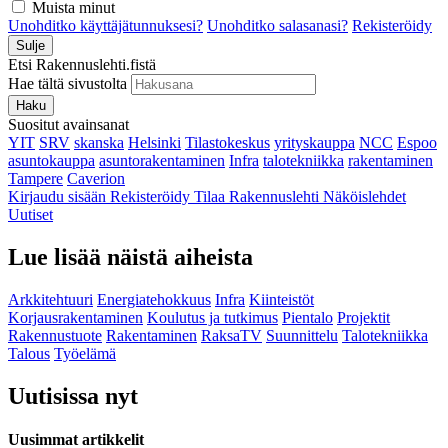
Muista minut
Unohditko käyttäjätunnuksesi?
Unohditko salasanasi?
Rekisteröidy
Sulje
Etsi Rakennuslehti.fistä
Hae tältä sivustolta
Haku
Suositut avainsanat
YIT
SRV
skanska
Helsinki
Tilastokeskus
yrityskauppa
NCC
Espoo
asuntokauppa
asuntorakentaminen
Infra
talotekniikka
rakentaminen
Tampere
Caverion
Kirjaudu sisään
Rekisteröidy
Tilaa Rakennuslehti
Näköislehdet
Uutiset
Lue lisää näistä aiheista
Arkkitehtuuri
Energiatehokkuus
Infra
Kiinteistöt
Korjausrakentaminen
Koulutus ja tutkimus
Pientalo
Projektit
Rakennustuote
Rakentaminen
RaksaTV
Suunnittelu
Talotekniikka
Talous
Työelämä
Uutisissa nyt
Uusimmat artikkelit