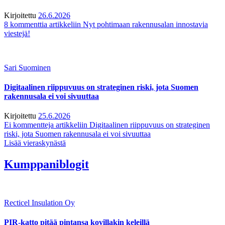
Kirjoitettu
26.6.2026
8 kommenttia
artikkeliin Nyt pohtimaan rakennusalan innostavia
viestejä!
Sari Suominen
Digitaalinen riippuvuus on strateginen riski, jota Suomen
rakennusala ei voi sivuuttaa
Kirjoitettu
25.6.2026
Ei kommentteja
artikkeliin Digitaalinen riippuvuus on strateginen
riski, jota Suomen rakennusala ei voi sivuuttaa
Lisää vieraskynästä
Kumppaniblogit
Recticel Insulation Oy
PIR-katto pitää pintansa kovillakin keleillä