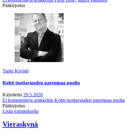
Pääkirjoitus
Tapio Kivistö
Kohti tuottavuuden parempaa puolta
Kirjoitettu
29.5.2026
Ei kommentteja
artikkeliin Kohti tuottavuuden parempaa puolta
Pääkirjoitus
Lisää toimitukselta
Vieraskynä