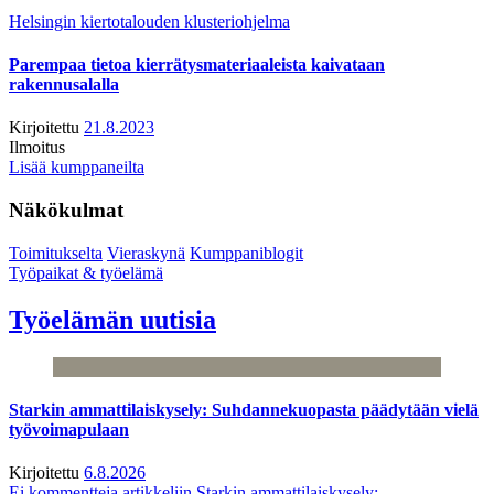
Helsingin kiertotalouden klusteriohjelma
Parempaa tietoa kierrätysmateriaaleista kaivataan
rakennusalalla
Kirjoitettu
21.8.2023
Ilmoitus
Lisää kumppaneilta
Näkökulmat
Toimitukselta
Vieraskynä
Kumppaniblogit
Työpaikat & työelämä
Työelämän uutisia
Starkin ammattilaiskysely: Suhdannekuopasta päädytään vielä
työvoimapulaan
Kirjoitettu
6.8.2026
Ei kommentteja
artikkeliin Starkin ammattilaiskysely: