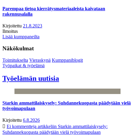
Parempaa tietoa kierrätysmateriaaleista kaivataan
rakennusalalla
Kirjoitettu
21.8.2023
Ilmoitus
Lisää kumppaneilta
Näkökulmat
Toimitukselta
Vieraskynä
Kumppaniblogit
Työpaikat & työelämä
Työelämän uutisia
Starkin ammattilaiskysely: Suhdannekuopasta päädytään vielä
työvoimapulaan
Kirjoitettu
6.8.2026
Ei kommentteja
artikkeliin Starkin ammattilaiskysely:
Suhdannekuopasta päädytään vielä työvoimapulaan