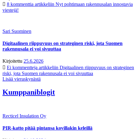
8 kommenttia
artikkeliin Nyt pohtimaan rakennusalan innostavia
viestejä!
Sari Suominen
Digitaalinen riippuvuus on strateginen riski, jota Suomen
rakennusala ei voi sivuuttaa
Kirjoitettu
25.6.2026
Ei kommentteja
artikkeliin Digitaalinen riippuvuus on strateginen
riski, jota Suomen rakennusala ei voi sivuuttaa
Lisää vieraskynästä
Kumppaniblogit
Recticel Insulation Oy
PIR-katto pitää pintansa kovillakin keleillä