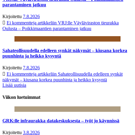
parantaminen jatkuu
Kirjoitettu
7.8.2026
Ei kommentteja
artikkeliin VRJ:lle Väyläviraston tieurakka
Oulusta – Poikkimaantien parantaminen jatkuu
Sahateollisuudella edelleen synkät näkymät – kiusana korkea
puunhinta ja heikko kysyntä
Kirjoitettu
7.8.2026
Ei kommentteja
artikkeliin Sahateollisuudella edelleen synkät
näkymät – kiusana korkea puunhinta ja heikko kysyntä
Lisää uutisia
Viikon luetuimmat
GRK:lle infraurakka datakeskuksesta – työt jo käynnissä
Kirjoitettu
3.8.2026