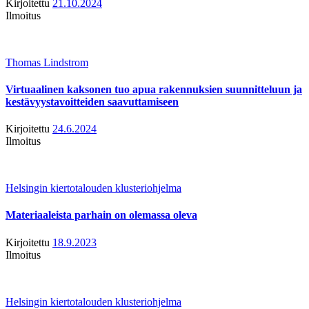
Kirjoitettu
21.10.2024
Ilmoitus
Thomas Lindstrom
Virtuaalinen kaksonen tuo apua rakennuksien suunnitteluun ja
kestävyystavoitteiden saavuttamiseen
Kirjoitettu
24.6.2024
Ilmoitus
Helsingin kiertotalouden klusteriohjelma
Materiaaleista parhain on olemassa oleva
Kirjoitettu
18.9.2023
Ilmoitus
Helsingin kiertotalouden klusteriohjelma