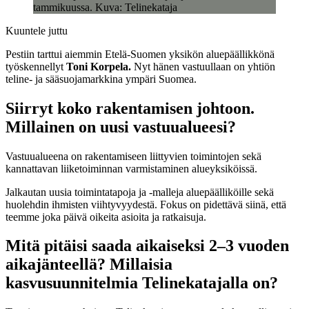
tammikuussa. Kuva: Telinekataja
Kuuntele juttu
Pestiin tarttui aiemmin Etelä-Suomen yksikön aluepäällikkönä
työskennellyt
Toni Korpela.
Nyt hänen vastuullaan on yhtiön
teline- ja sääsuojamarkkina ympäri Suomea.
Siirryt koko rakentamisen johtoon.
Millainen on uusi vastuualueesi?
Vastuualueena on rakentamiseen liittyvien toimintojen sekä
kannattavan liiketoiminnan varmistaminen alueyksiköissä.
Jalkautan uusia toimintatapoja ja -malleja aluepäälliköille sekä
huolehdin ihmisten viihtyvyydestä. Fokus on pidettävä siinä, että
teemme joka päivä oikeita asioita ja ratkaisuja.
Mitä pitäisi saada aikaiseksi 2–3 vuoden
aikajänteellä? Millaisia
kasvusuunnitelmia Telinekatajalla on?