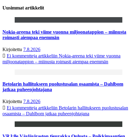
Uusimmat artikkelit
Nokia-areena teki viime vuonna miljoonatappion – miinusta
roimasti aiempaa enemmän
Kirjoitettu
7.8.2026
Ei kommentteja
artikkeliin Nokia-areena teki viime vuonna
miljoonatappion – miinusta roimasti aiempaa enemmän
Betolarin hallitukseen puolustusalan osaamista – Dahlbom
jatkaa puheenjohtajana
Kirjoitettu
7.8.2026
Ei kommentteja
artikkeliin Betolarin hallitukseen puolustusalan
osaamista – Dahlbom jatkaa puheenjohtajana
VRJ:lle Väyläviraston tieurakka Oulusta – Poikkimaantien