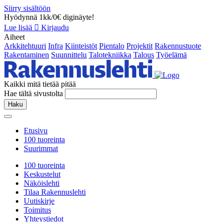
Siirry sisältöön
Hyödynnä 1kk/0€ diginäyte!
Lue lisää
Kirjaudu
Aiheet
Arkkitehtuuri
Infra
Kiinteistöt
Pientalo
Projektit
Rakennustuote
Rakentaminen
Suunnittelu
Talotekniikka
Talous
Työelämä
Kaikki mitä tietää pitää
Hae tältä sivustolta
Haku
Etusivu
100 tuoreinta
Suurimmat
100 tuoreinta
Keskustelut
Näköislehti
Tilaa Rakennuslehti
Uutiskirje
Toimitus
Yhteystiedot