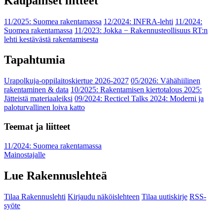
Kaupalliset liitteet
11/2025: Suomea rakentamassa
12/2024: INFRA-lehti
11/2024:
Suomea rakentamassa
11/2023: Jokka − Rakennusteollisuus RT:n
lehti kestävästä rakentamisesta
Tapahtumia
Urapolkuja-oppilaitoskiertue 2026-2027
05/2026: Vähähiilinen
rakentaminen & data
10/2025: Rakentamisen kiertotalous 2025:
Jätteistä materiaaleiksi
09/2024: Recticel Talks 2024: Moderni ja
paloturvallinen loiva katto
Teemat ja liitteet
11/2024: Suomea rakentamassa
Mainostajalle
Lue Rakennuslehteä
Tilaa Rakennuslehti
Kirjaudu näköislehteen
Tilaa uutiskirje
RSS-
syöte