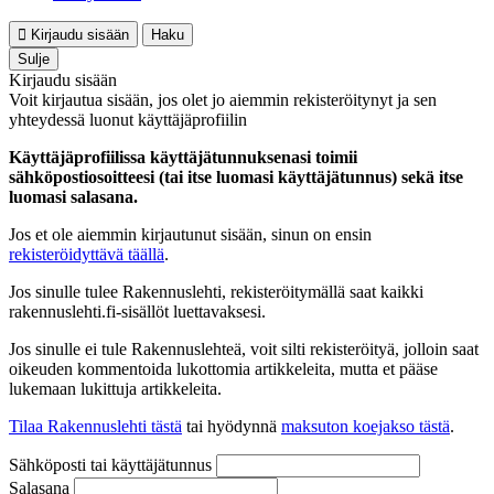
Kirjaudu sisään
Haku
Sulje
Kirjaudu sisään
Voit kirjautua sisään, jos olet jo aiemmin rekisteröitynyt ja sen
yhteydessä luonut käyttäjäprofiilin
Käyttäjäprofiilissa käyttäjätunnuksenasi toimii
sähköpostiosoitteesi (tai itse luomasi käyttäjätunnus) sekä itse
luomasi salasana.
Jos et ole aiemmin kirjautunut sisään, sinun on ensin
rekisteröidyttävä täällä
.
Jos sinulle tulee Rakennuslehti, rekisteröitymällä saat kaikki
rakennuslehti.fi-sisällöt luettavaksesi.
Jos sinulle ei tule Rakennuslehteä, voit silti rekisteröityä, jolloin saat
oikeuden kommentoida lukottomia artikkeleita, mutta et pääse
lukemaan lukittuja artikkeleita.
Tilaa Rakennuslehti tästä
tai hyödynnä
maksuton koejakso tästä
.
Sähköposti tai käyttäjätunnus
Salasana