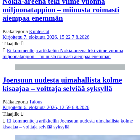
Nokia-areena teki viime vuonna
miljoonatappion – miinusta roimasti
aiempaa enemmän
Pääkategoria
Kiinteistöt
Kirjoitettu 7. elokuuta 2026, 15:22
7.8.2026
Tilaajille
Ei kommentteja
artikkeliin Nokia-areena teki viime vuonna
miljoonatappion – miinusta roimasti aiempaa enemmän
Joensuun uudesta uimahallista kolme
kisaajaa – voittaja selviää syksyllä
Pääkategoria
Talous
Kirjoitettu 6. elokuuta 2026, 12:59
6.8.2026
Tilaajille
Ei kommentteja
artikkeliin Joensuun uudesta uimahallista kolme
kisaajaa – voittaja selviää syksyllä