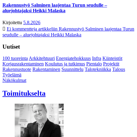
Rakennustyö Salminen laajentaa Turun seudulle –
aluejohtajaksi Heikki Malaska
Kirjoitettu
5.8.2026
Ei kommentteja
artikkeliin Rakennustyö Salminen laajentaa Turun
seudulle – aluejohtajaksi Heikki Malaska
Uutiset
100 tuoreinta
Arkkitehtuuri
Energiatehokkuus
Infra
Kiinteistöt
Korjausrakentaminen
Koulutus ja tutkimus
Pientalo
Projektit
Rakennustuote
Rakentaminen
Suunnittelu
Talotekniikka
Talous
Työelämä
Näkökulmat
Toimitukselta