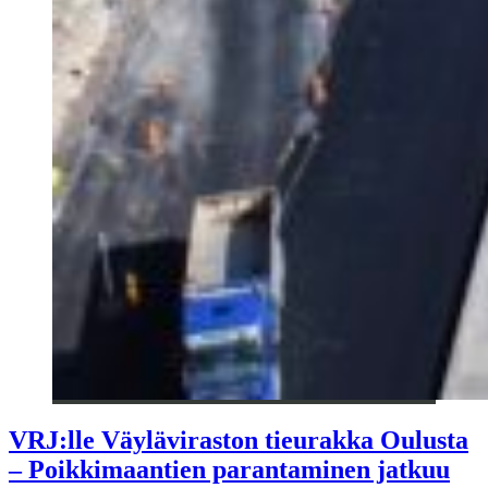
VRJ:lle Väyläviraston tieurakka Oulusta
– Poikkimaantien parantaminen jatkuu