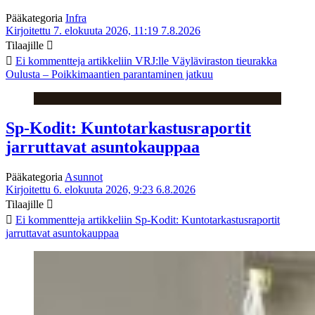
Pääkategoria
Infra
Kirjoitettu 7. elokuuta 2026, 11:19
7.8.2026
Tilaajille
Ei kommentteja
artikkeliin VRJ:lle Väyläviraston tieurakka
Oulusta – Poikkimaantien parantaminen jatkuu
Sp-Kodit: Kuntotarkastusraportit
jarruttavat asuntokauppaa
Pääkategoria
Asunnot
Kirjoitettu 6. elokuuta 2026, 9:23
6.8.2026
Tilaajille
Ei kommentteja
artikkeliin Sp-Kodit: Kuntotarkastusraportit
jarruttavat asuntokauppaa