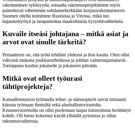
rakentamisen syklisyyttä, toisaalta rakennusprojektimme myös
painottuvat vähemmän suhdanneherkkään korjausrakentamiseen.
Suomen ohella toimimme Ruotsissa ja Virossa, mikä tuo
hajautushyötyä ja tasapainottaa maakohtaisia kysyntävaihteluita.
Kuvaile itseäsi johtajana – mitkä asiat ja
arvot ovat sinulle tärkeitä?
Periaatteeni on, että työtä tehdään yhdessä ja ilon kautta. Olen ollut
vahvasti mukana joukkueurheilussa ja johdan valmentajamaisesti.
Tsemppaus kuuluu jokaiselle ja jokaiseen päivään.
Mitkä ovat olleet työurasi
tähtiprojekteja?
Kansallismuseon työmaalla teline- ja sääsuojatyöt saivat runsaasti
kiitosta työmaan ihmisiltä sekä aluehallintovirastolta.
Kruunuvuorensilta on ollut puolestaan laajaa kiinnostusta herättänyt
kohde. Oli hieno kokemus käydä ylhäällä pylonissa jo sillan
rakennusvaiheessa.