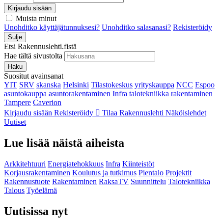
Kirjaudu sisään
Muista minut
Unohditko käyttäjätunnuksesi?
Unohditko salasanasi?
Rekisteröidy
Sulje
Etsi Rakennuslehti.fistä
Hae tältä sivustolta
Haku
Suositut avainsanat
YIT
SRV
skanska
Helsinki
Tilastokeskus
yrityskauppa
NCC
Espoo
asuntokauppa
asuntorakentaminen
Infra
talotekniikka
rakentaminen
Tampere
Caverion
Kirjaudu sisään
Rekisteröidy
Tilaa Rakennuslehti
Näköislehdet
Uutiset
Lue lisää näistä aiheista
Arkkitehtuuri
Energiatehokkuus
Infra
Kiinteistöt
Korjausrakentaminen
Koulutus ja tutkimus
Pientalo
Projektit
Rakennustuote
Rakentaminen
RaksaTV
Suunnittelu
Talotekniikka
Talous
Työelämä
Uutisissa nyt