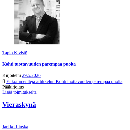
Tapio Kivistö
Kohti tuottavuuden parempaa puolta
Kirjoitettu
29.5.2026
Ei kommentteja
artikkeliin Kohti tuottavuuden parempaa puolta
Pääkirjoitus
Lisää toimitukselta
Vieraskynä
Jarkko Liuska