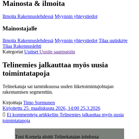
Mainosta & ilmoita
Ilmoita Rakennuslehdessä
Myynnin yhteystiedot
Mainostajalle
Ilmoita Rakennuslehdessä
Myynnin yhteystiedot
Tilaa uutiskirje
Tilaa Rakennuslehti
Kategoriat
Uutiset
Uusiin saappaisiin
Telinemies jalkauttaa myös uusia
toimintatapoja
Telinekataja sai tammikuussa uuden liiketoimintajohtajan
rakentamisen segmenttiin.
Kirjoittaja
Timo Sormunen
Kirjoitettu 25. maaliskuuta 2026, 14:00
25.3.2026
Ei kommentteja
artikkeliin Telinemies jalkauttaa myös uusia
toimintatapoja
Toni Korpela aloitti Telinekatajan johdossa