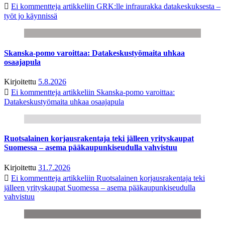
Ei kommentteja
artikkeliin GRK:lle infraurakka datakeskuksesta –
työt jo käynnissä
Skanska-pomo varoittaa: Datakeskustyömaita uhkaa
osaajapula
Kirjoitettu
5.8.2026
Ei kommentteja
artikkeliin Skanska-pomo varoittaa:
Datakeskustyömaita uhkaa osaajapula
Ruotsalainen korjausrakentaja teki jälleen yrityskaupat
Suomessa – asema pääkaupunkiseudulla vahvistuu
Kirjoitettu
31.7.2026
Ei kommentteja
artikkeliin Ruotsalainen korjausrakentaja teki
jälleen yrityskaupat Suomessa – asema pääkaupunkiseudulla
vahvistuu