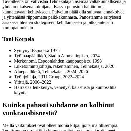
Tavoitteena on vahvistaa Telinekatajan asemaa valtakunnallisena ja
yhdenmukaisena toimijana. Kasvu perustuu hallittuun ja
kannattavaan kehitykseen. Palvelun pitää olla sujuvaa, ennakoivaa
ja yhtenäistä riippumatta paikkakunnasta. Panostamme erityisesti
asiakassuhteiden strategiseen kehittämiseen ja pitkäjänteisiin
kumppanuuksiin.
Toni Korpela
Syntynyt Espoossa 1975
Työmaapäällikkö, Stadin Ammattiopisto, 2024
Merkonomi, Espoonlahden kauppaopisto, 1993
Liiketoimintajohtaja, rakentaminen, Telinekataja, 2026–
Aluepäällikkö, Telinekataja, 2024–2026
Työnjohtaja, LTU Group, 2022–2024
Yrittäjä, 2000–2022
Harrastaa lenkkeilyä, veneilyä, kalastusta ja kuntosalilla
käyntiä
Kuinka pahasti suhdanne on kolhinut
vuokrausbisnestä?
Meillä vaikutukset ovat olleet monia kilpailijoita maltillisempia.
Teollisuuden projektit ja kunnossapitotarpeet ovat tasoittaneet