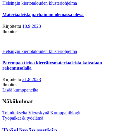
Helsingin kiertotalouden klusteriohjelma
Materiaaleista parhain on olemassa oleva
Kirjoitettu
18.9.2023
Ilmoitus
Helsingin kiertotalouden klusteriohjelma
Parempaa tietoa kierrätysmateriaaleista kaivataan
rakennusalalla
Kirjoitettu
21.8.2023
Ilmoitus
Lisää kumppaneilta
Näkökulmat
Toimitukselta
Vieraskynä
Kumppaniblogit
Työpaikat & työelämä
Työelämän uutisia