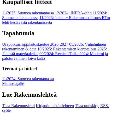
Kaupalliset liitteet
11/2025: Suomea rakentamassa
12/2024: INFRA-lehti
11/2024:
Suomea rakentamassa
11/2023: Jokka − Rakennusteollisuus RT:n
lehti kestävästä rakentamisesta
Tapahtumia
Urapolkuja-oppilaitoskiertue 2026-2027
05/2026: Vähähiilinen
rakentaminen & data
10/2025: Rakentamisen kiertotalous 2025:
Jätteistä materiaaleiksi
09/2024: Recticel Talks 2024: Moderni ja
paloturvallinen loiva katto
Teemat ja liitteet
11/2024: Suomea rakentamassa
Mainostajalle
Lue Rakennuslehteä
Tilaa Rakennuslehti
Kirjaudu näköislehteen
Tilaa uutiskirje
RSS-
syöte