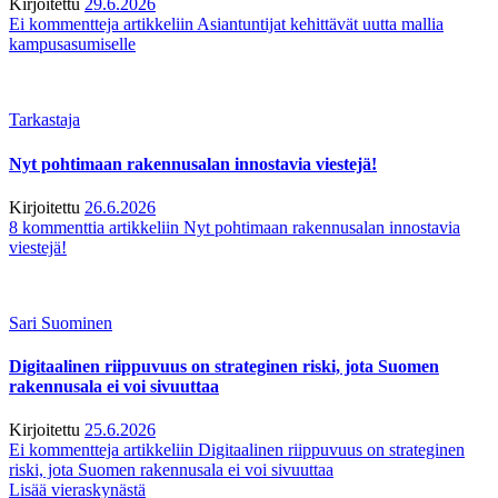
Kirjoitettu
29.6.2026
Ei kommentteja
artikkeliin Asiantuntijat kehittävät uutta mallia
kampusasumiselle
Tarkastaja
Nyt pohtimaan rakennusalan innostavia viestejä!
Kirjoitettu
26.6.2026
8 kommenttia
artikkeliin Nyt pohtimaan rakennusalan innostavia
viestejä!
Sari Suominen
Digitaalinen riippuvuus on strateginen riski, jota Suomen
rakennusala ei voi sivuuttaa
Kirjoitettu
25.6.2026
Ei kommentteja
artikkeliin Digitaalinen riippuvuus on strateginen
riski, jota Suomen rakennusala ei voi sivuuttaa
Lisää vieraskynästä