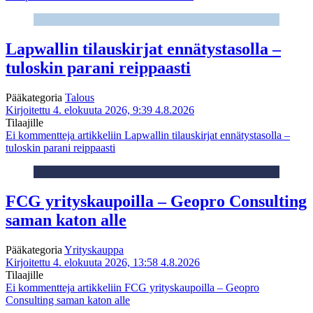
Lapwallin tilauskirjat ennätystasolla –
tuloskin parani reippaasti
Pääkategoria
Talous
Kirjoitettu 4. elokuuta 2026, 9:39
4.8.2026
Tilaajille
Ei kommentteja
artikkeliin Lapwallin tilauskirjat ennätystasolla –
tuloskin parani reippaasti
FCG yrityskaupoilla – Geopro Consulting
saman katon alle
Pääkategoria
Yrityskauppa
Kirjoitettu 4. elokuuta 2026, 13:58
4.8.2026
Tilaajille
Ei kommentteja
artikkeliin FCG yrityskaupoilla – Geopro
Consulting saman katon alle