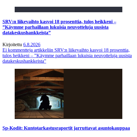
SRV:n liikevaihto kasvoi 18 prosenttia, tulos heikkeni –
”Käymme parhaillaan lukuisia neuvotteluja uusista
datakeskushankkeista”
Kirjoitettu
6.8.2026
Ei kommentteja
artikkeliin SRV:n liikevaihto kasvoi 18 prosenttia,
tulos heikkeni – ”Käymme parhaillaan lukuisia neuvotteluja uusista
datakeskushankkeista”
Sp-Kodit: Kuntotarkastusraportit jarruttavat asuntokauppaa