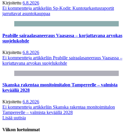
Kirjoitettu
6.8.2026
Ei kommentteja
artikkeliin Sp-Kodit: Kuntotarkastusraportit
jarruttavat asuntokauppaa
Peabille sairaalasaneeraus Vaasassa – korjattavana arvokas
suojelukohde
Kirjoitettu
6.8.2026
Ei kommentteja
artikkeliin Peabille sairaalasaneeraus Vaasassa –
korjattavana arvokas suojelukohde
Skanska rakentaa monitoimitalon Tampereelle – valmista
keväällä 2028
Kirjoitettu
6.8.2026
Ei kommentteja
artikkeliin Skanska rakentaa monitoimitalon
Tampereelle – valmista keväällä 2028
Lisää uutisia
Viikon luetuimmat