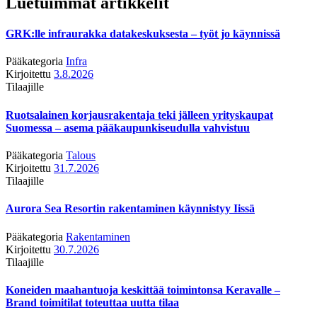
Luetuimmat artikkelit
GRK:lle infraurakka datakeskuksesta – työt jo käynnissä
Pääkategoria
Infra
Kirjoitettu
3.8.2026
Tilaajille
Ruotsalainen korjausrakentaja teki jälleen yrityskaupat
Suomessa – asema pääkaupunkiseudulla vahvistuu
Pääkategoria
Talous
Kirjoitettu
31.7.2026
Tilaajille
Aurora Sea Resortin rakentaminen käynnistyy Iissä
Pääkategoria
Rakentaminen
Kirjoitettu
30.7.2026
Tilaajille
Koneiden maahantuoja keskittää toimintonsa Keravalle –
Brand toimitilat toteuttaa uutta tilaa