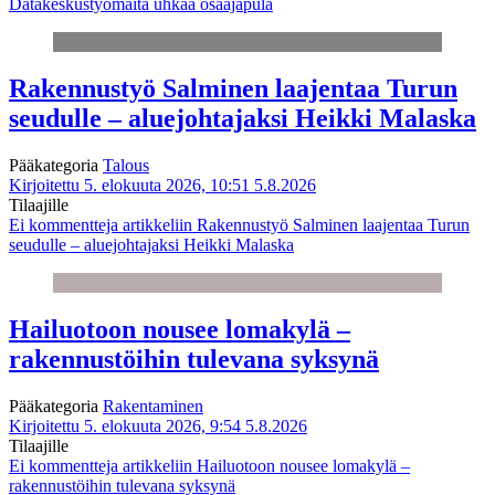
Datakeskustyömaita uhkaa osaajapula
Rakennustyö Salminen laajentaa Turun
seudulle – aluejohtajaksi Heikki Malaska
Pääkategoria
Talous
Kirjoitettu 5. elokuuta 2026, 10:51
5.8.2026
Tilaajille
Ei kommentteja
artikkeliin Rakennustyö Salminen laajentaa Turun
seudulle – aluejohtajaksi Heikki Malaska
Hailuotoon nousee lomakylä –
rakennustöihin tulevana syksynä
Pääkategoria
Rakentaminen
Kirjoitettu 5. elokuuta 2026, 9:54
5.8.2026
Tilaajille
Ei kommentteja
artikkeliin Hailuotoon nousee lomakylä –
rakennustöihin tulevana syksynä