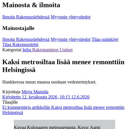
Mainosta & ilmoita
Ilmoita Rakennuslehdessä
Myynnin yhteystiedot
Mainostajalle
Ilmoita Rakennuslehdessä
Myynnin yhteystiedot
Tilaa uutiskirje
Tilaa Rakennuslehti
Kategoriat
Infra
Rakentaminen
Uutiset
Kaksi metrosiltaa lisää menee remonttiin
Helsingissä
Hankkeessa muun muassa uusitaan vedeneristykset.
Kirjoittaja
Merja Mannila
Kirjoitettu 12. kesäkuuta 2026, 10:15
12.6.2026
Tilaajille
Ei kommentteja
artikkeliin Kaksi metrosiltaa lisää menee remonttiin
Helsingissä
Kuvaa Kulosaaren metroasemasta. Kuva: Aarni