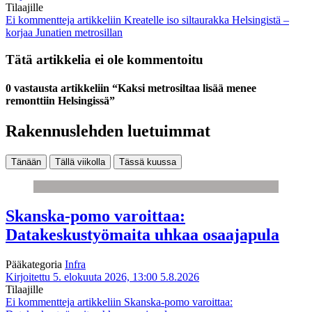
Tilaajille
Ei kommentteja
artikkeliin Kreatelle iso siltaurakka Helsingistä –
korjaa Junatien metrosillan
Tätä artikkelia ei ole kommentoitu
0 vastausta artikkeliin “Kaksi metrosiltaa lisää menee
remonttiin Helsingissä”
Rakennuslehden luetuimmat
Tänään
Tällä viikolla
Tässä kuussa
Skanska-pomo varoittaa:
Datakeskustyömaita uhkaa osaajapula
Pääkategoria
Infra
Kirjoitettu 5. elokuuta 2026, 13:00
5.8.2026
Tilaajille
Ei kommentteja
artikkeliin Skanska-pomo varoittaa: