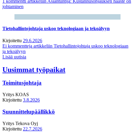
1 kommentti
artikkeliin Asiantuntija: Kustannusohjauksen haaste on
johtaminen
Tietohallintojohtaja uskoo teknologiaan ja tekoälyyn
Kirjoitettu
29.6.2026
Ei kommentteja
artikkeliin Tietohallintojohtaja uskoo teknologiaan
ja tekoälyyn
Lisää uutisia
Uusimmat työpaikat
Toimitusjohtaja
Yritys
KOAS
Kirjoitettu
3.8.2026
Suunnittelupäällikkö
Yritys
Tekova Oyj
Kirjoitettu
22.7.2026