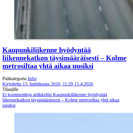
Kaupunkiliikenne hyödyntää
liikennekatkon täysimääräisesti – Kolme
metrosiltaa yhtä aikaa uusiksi
Pääkategoria
Infra
Kirjoitettu 15. huhtikuuta 2026, 11:29
15.4.2026
Tilaajille
Ei kommentteja
artikkeliin Kaupunkiliikenne hyödyntää
liikennekatkon täysimääräisesti – Kolme metrosiltaa yhtä aikaa
uusiksi