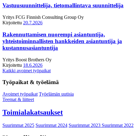
Vastuusuunnittelija, tietomallintava suunnittelija
Yritys
FCG Finnish Consulting Group Oy
Kirjoitettu
20.7.2026
Rakennuttamisen nuorempi asiantuntija,
yhteistoiminnallisten hankkeiden asiantuntija ja
kustannusasiantuntija
Yritys
Boost Brothers Oy
Kirjoitettu
18.6.2026
Kaikki avoimet työpaikat
Työpaikat & työelämä
Avoimet työpaikat
Työelämän uutisia
Teemat & liitteet
Toimialakatsaukset
Suurimmat 2025
Suurimmat 2024
Suurimmat 2023
Suurimmat 2022