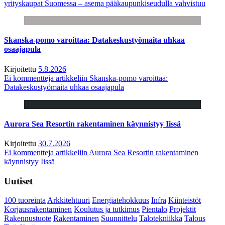
yrityskaupat Suomessa – asema pääkaupunkiseudulla vahvistuu
Skanska-pomo varoittaa: Datakeskustyömaita uhkaa
osaajapula
Kirjoitettu
5.8.2026
Ei kommentteja
artikkeliin Skanska-pomo varoittaa:
Datakeskustyömaita uhkaa osaajapula
Aurora Sea Resortin rakentaminen käynnistyy Iissä
Kirjoitettu
30.7.2026
Ei kommentteja
artikkeliin Aurora Sea Resortin rakentaminen
käynnistyy Iissä
Uutiset
100 tuoreinta
Arkkitehtuuri
Energiatehokkuus
Infra
Kiinteistöt
Korjausrakentaminen
Koulutus ja tutkimus
Pientalo
Projektit
Rakennustuote
Rakentaminen
Suunnittelu
Talotekniikka
Talous