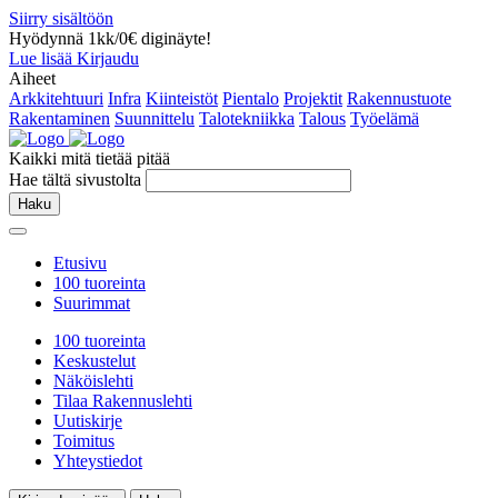
Siirry sisältöön
Hyödynnä 1kk/0€ diginäyte!
Lue lisää
Kirjaudu
Aiheet
Arkkitehtuuri
Infra
Kiinteistöt
Pientalo
Projektit
Rakennustuote
Rakentaminen
Suunnittelu
Talotekniikka
Talous
Työelämä
Kaikki mitä tietää pitää
Hae tältä sivustolta
Haku
Etusivu
100 tuoreinta
Suurimmat
100 tuoreinta
Keskustelut
Näköislehti
Tilaa Rakennuslehti
Uutiskirje
Toimitus
Yhteystiedot