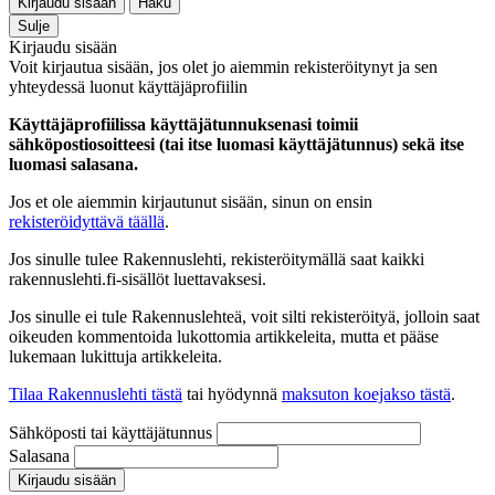
Kirjaudu sisään
Haku
Sulje
Kirjaudu sisään
Voit kirjautua sisään, jos olet jo aiemmin rekisteröitynyt ja sen
yhteydessä luonut käyttäjäprofiilin
Käyttäjäprofiilissa käyttäjätunnuksenasi toimii
sähköpostiosoitteesi (tai itse luomasi käyttäjätunnus) sekä itse
luomasi salasana.
Jos et ole aiemmin kirjautunut sisään, sinun on ensin
rekisteröidyttävä täällä
.
Jos sinulle tulee Rakennuslehti, rekisteröitymällä saat kaikki
rakennuslehti.fi-sisällöt luettavaksesi.
Jos sinulle ei tule Rakennuslehteä, voit silti rekisteröityä, jolloin saat
oikeuden kommentoida lukottomia artikkeleita, mutta et pääse
lukemaan lukittuja artikkeleita.
Tilaa Rakennuslehti tästä
tai hyödynnä
maksuton koejakso tästä
.
Sähköposti tai käyttäjätunnus
Salasana
Kirjaudu sisään