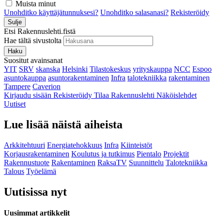
Muista minut
Unohditko käyttäjätunnuksesi?
Unohditko salasanasi?
Rekisteröidy
Sulje
Etsi Rakennuslehti.fistä
Hae tältä sivustolta
Haku
Suositut avainsanat
YIT
SRV
skanska
Helsinki
Tilastokeskus
yrityskauppa
NCC
Espoo
asuntokauppa
asuntorakentaminen
Infra
talotekniikka
rakentaminen
Tampere
Caverion
Kirjaudu sisään
Rekisteröidy
Tilaa Rakennuslehti
Näköislehdet
Uutiset
Lue lisää näistä aiheista
Arkkitehtuuri
Energiatehokkuus
Infra
Kiinteistöt
Korjausrakentaminen
Koulutus ja tutkimus
Pientalo
Projektit
Rakennustuote
Rakentaminen
RaksaTV
Suunnittelu
Talotekniikka
Talous
Työelämä
Uutisissa nyt
Uusimmat artikkelit