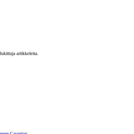
ukittuja artikkeleita.
pere
Caverion