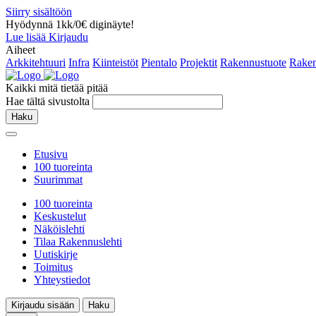
Siirry sisältöön
Hyödynnä 1kk/0€ diginäyte!
Lue lisää
Kirjaudu
Aiheet
Arkkitehtuuri
Infra
Kiinteistöt
Pientalo
Projektit
Rakennustuote
Raken
Kaikki mitä tietää pitää
Hae tältä sivustolta
Haku
Etusivu
100 tuoreinta
Suurimmat
100 tuoreinta
Keskustelut
Näköislehti
Tilaa Rakennuslehti
Uutiskirje
Toimitus
Yhteystiedot
Kirjaudu sisään
Haku