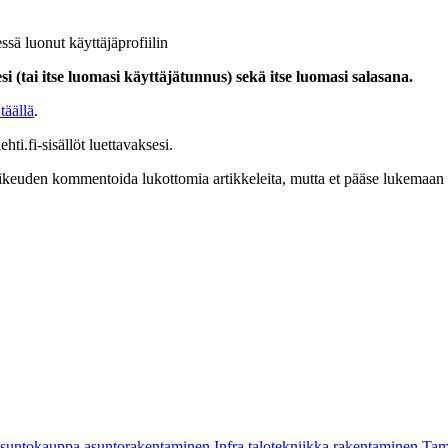
ssä luonut käyttäjäprofiilin
i (tai itse luomasi käyttäjätunnus) sekä itse luomasi salasana.
täällä
.
hti.fi-sisällöt luettavaksesi.
at oikeuden kommentoida lukottomia artikkeleita, mutta et pääse lukemaan l
asuntokauppa
asuntorakentaminen
Infra
talotekniikka
rakentaminen
Tam