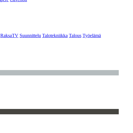
RaksaTV
Suunnittelu
Talotekniikka
Talous
Työelämä