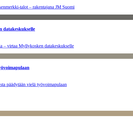
senmerkki-talot – rakentajana JM Suomi
n datakeskukselle
a – virtaa Myllykosken datakeskukselle
työvoimapulaan
asta päädytään vielä työvoimapulaan