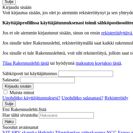
Sulje
Kirjaudu sisään
Voit kirjautua sisään, jos olet jo aiemmin rekisteröitynyt ja sen yhteyde
Käyttäjäprofiilissa käyttäjätunnuksenasi toimii sähköpostiosoittees
Jos et ole aiemmin kirjautunut sisään, sinun on ensin
rekisteröidyttävä 
Jos sinulle tulee Rakennuslehti, rekisteröitymällä saat kaikki rakennusle
Jos sinulle ei tule Rakennuslehteä, voit silti rekisteröityä, jolloin sa
Tilaa Rakennuslehti tästä
tai hyödynnä
maksuton koejakso tästä
.
Sähköposti tai käyttäjätunnus
Salasana
Kirjaudu sisään
Muista minut
Unohditko käyttäjätunnuksesi?
Unohditko salasanasi?
Rekisteröidy
Sulje
Etsi Rakennuslehti.fistä
Hae tältä sivustolta
Haku
Suositut avainsanat
YIT
SRV
skanska
Helsinki
Tilastokeskus
yrityskauppa
NCC
Espoo