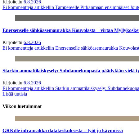
Kirjoitettu
6.8.2026
Ei kommentteja
artikkeliin Tampereelle Pirkanmaan ensimmäiset Jout
Enersenselle sähköasemaurakka Kouvolasta – virtaa Myllykoske
Kirjoitettu
6.8.2026
Ei kommentteja
artikkeliin Enersenselle sähköasemaurakka Kouvolast
Starkin ammattilaiskysely: Suhdannekuopasta päädytään vielä 
Kirjoitettu
6.8.2026
Ei kommentteja
artikkeliin Starkin ammattilaiskysely: Suhdannekuop
Lisää uutisia
Viikon luetuimmat
GRK:lle infraurakka datakeskuksesta – työt jo käynnissä