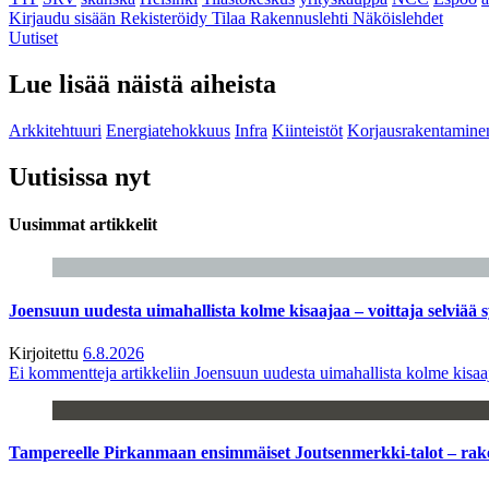
Kirjaudu sisään
Rekisteröidy
Tilaa Rakennuslehti
Näköislehdet
Uutiset
Lue lisää näistä aiheista
Arkkitehtuuri
Energiatehokkuus
Infra
Kiinteistöt
Korjausrakentamine
Uutisissa nyt
Uusimmat artikkelit
Joensuun uudesta uimahallista kolme kisaajaa – voittaja selviää s
Kirjoitettu
6.8.2026
Ei kommentteja
artikkeliin Joensuun uudesta uimahallista kolme kisaaj
Tampereelle Pirkanmaan ensimmäiset Joutsenmerkki-talot – ra