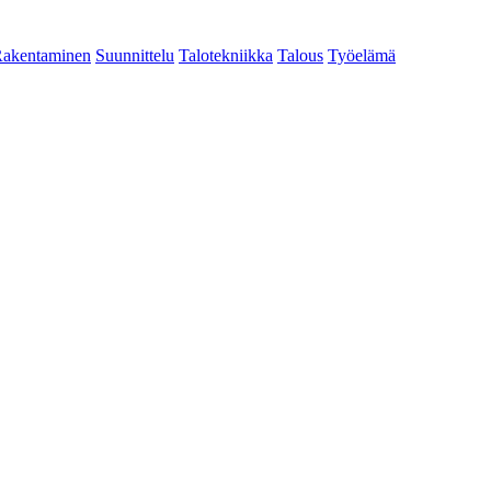
akentaminen
Suunnittelu
Talotekniikka
Talous
Työelämä