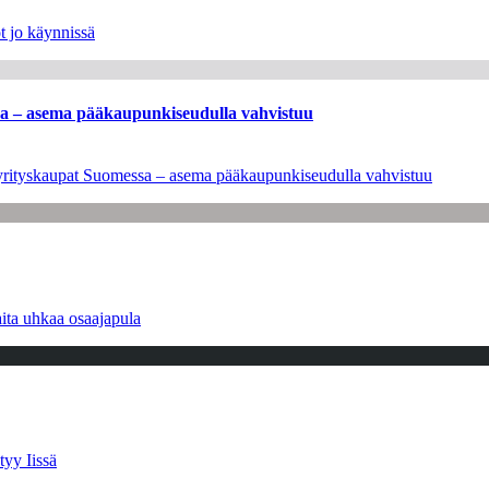
t jo käynnissä
ssa – asema pääkaupunkiseudulla vahvistuu
en yrityskaupat Suomessa – asema pääkaupunkiseudulla vahvistuu
ita uhkaa osaajapula
tyy Iissä