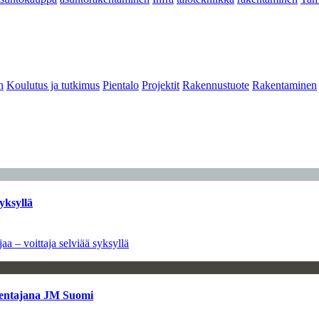
n
Koulutus ja tutkimus
Pientalo
Projektit
Rakennustuote
Rakentaminen
yksyllä
aa – voittaja selviää syksyllä
kentajana JM Suomi