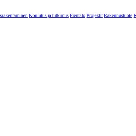
srakentaminen
Koulutus ja tutkimus
Pientalo
Projektit
Rakennustuote
R