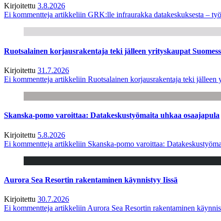
Kirjoitettu
3.8.2026
Ei kommentteja
artikkeliin GRK:lle infraurakka datakeskuksesta – työ
Ruotsalainen korjausrakentaja teki jälleen yrityskaupat Suome
Kirjoitettu
31.7.2026
Ei kommentteja
artikkeliin Ruotsalainen korjausrakentaja teki jälle
Skanska-pomo varoittaa: Datakeskustyömaita uhkaa osaajapula
Kirjoitettu
5.8.2026
Ei kommentteja
artikkeliin Skanska-pomo varoittaa: Datakeskustyöma
Aurora Sea Resortin rakentaminen käynnistyy Iissä
Kirjoitettu
30.7.2026
Ei kommentteja
artikkeliin Aurora Sea Resortin rakentaminen käynnis