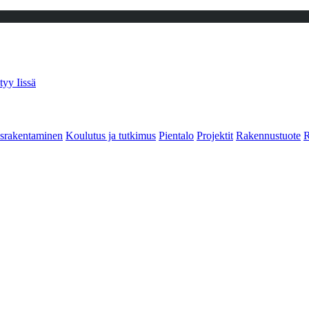
tyy Iissä
srakentaminen
Koulutus ja tutkimus
Pientalo
Projektit
Rakennustuote
R