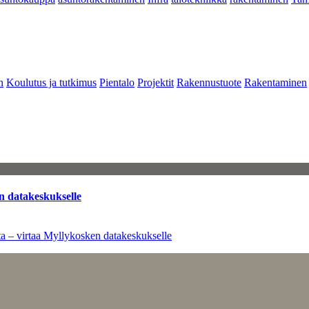
n
Koulutus ja tutkimus
Pientalo
Projektit
Rakennustuote
Rakentaminen
n datakeskukselle
a – virtaa Myllykosken datakeskukselle