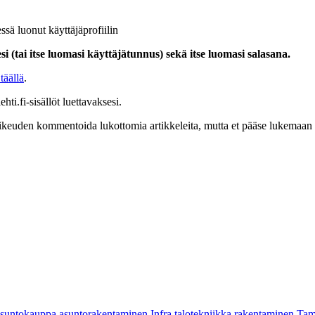
ssä luonut käyttäjäprofiilin
i (tai itse luomasi käyttäjätunnus) sekä itse luomasi salasana.
täällä
.
hti.fi-sisällöt luettavaksesi.
at oikeuden kommentoida lukottomia artikkeleita, mutta et pääse lukemaan l
asuntokauppa
asuntorakentaminen
Infra
talotekniikka
rakentaminen
Tam