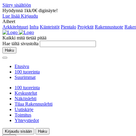
Siirry sisältöön
Hyödynnä 1kk/0€ diginäyte!
Lue lisää
Kirjaudu
Aiheet
Arkkitehtuuri
Infra
Kiinteistöt
Pientalo
Projektit
Rakennustuote
Raken
Kaikki mitä tietää pitää
Hae tältä sivustolta
Haku
Etusivu
100 tuoreinta
Suurimmat
100 tuoreinta
Keskustelut
Näköislehti
Tilaa Rakennuslehti
Uutiskirje
Toimitus
Yhteystiedot
Kirjaudu sisään
Haku