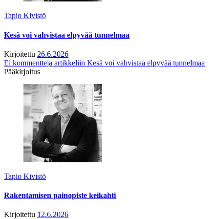
Tapio Kivistö
Kesä voi vahvistaa elpyvää tunnelmaa
Kirjoitettu
26.6.2026
Ei kommentteja
artikkeliin Kesä voi vahvistaa elpyvää tunnelmaa
Pääkirjoitus
Tapio Kivistö
Rakentamisen painopiste keikahti
Kirjoitettu
12.6.2026