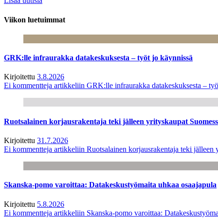
Lisää uutisia
Viikon luetuimmat
GRK:lle infraurakka datakeskuksesta – työt jo käynnissä
Kirjoitettu
3.8.2026
Ei kommentteja
artikkeliin GRK:lle infraurakka datakeskuksesta – työ
Ruotsalainen korjausrakentaja teki jälleen yrityskaupat Suome
Kirjoitettu
31.7.2026
Ei kommentteja
artikkeliin Ruotsalainen korjausrakentaja teki jälle
Skanska-pomo varoittaa: Datakeskustyömaita uhkaa osaajapula
Kirjoitettu
5.8.2026
Ei kommentteja
artikkeliin Skanska-pomo varoittaa: Datakeskustyöma