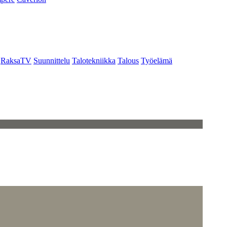
RaksaTV
Suunnittelu
Talotekniikka
Talous
Työelämä