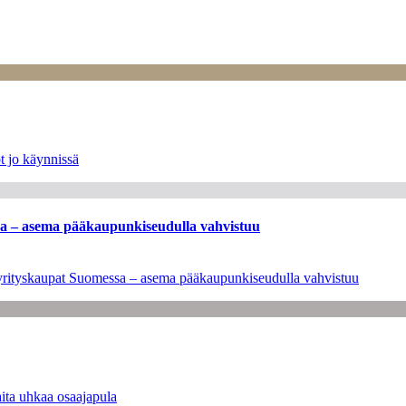
t jo käynnissä
ssa – asema pääkaupunkiseudulla vahvistuu
en yrityskaupat Suomessa – asema pääkaupunkiseudulla vahvistuu
ita uhkaa osaajapula