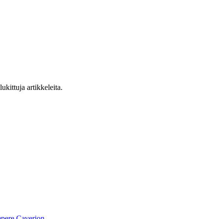
ukittuja artikkeleita.
pere
Caverion