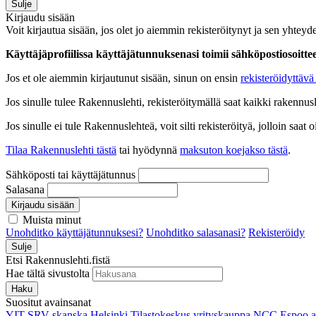
Sulje
Kirjaudu sisään
Voit kirjautua sisään, jos olet jo aiemmin rekisteröitynyt ja sen yhteyde
Käyttäjäprofiilissa käyttäjätunnuksenasi toimii sähköpostiosoittees
Jos et ole aiemmin kirjautunut sisään, sinun on ensin
rekisteröidyttävä 
Jos sinulle tulee Rakennuslehti, rekisteröitymällä saat kaikki rakennusle
Jos sinulle ei tule Rakennuslehteä, voit silti rekisteröityä, jolloin sa
Tilaa Rakennuslehti tästä
tai hyödynnä
maksuton koejakso tästä
.
Sähköposti tai käyttäjätunnus
Salasana
Kirjaudu sisään
Muista minut
Unohditko käyttäjätunnuksesi?
Unohditko salasanasi?
Rekisteröidy
Sulje
Etsi Rakennuslehti.fistä
Hae tältä sivustolta
Haku
Suositut avainsanat
YIT
SRV
skanska
Helsinki
Tilastokeskus
yrityskauppa
NCC
Espoo