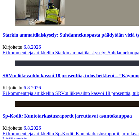
Starkin ammattilaiskysely: Suhdannekuopasta päädytään vielä 
Kirjoitettu
6.8.2026
Ei kommentteja
artikkeliin Starkin ammattilaiskysely: Suhdannekuop
SRV:n liikevaihto kasvoi 18 prosenttia, tulos heikkeni – ”Käymm
Kirjoitettu
6.8.2026
Ei kommentteja
artikkeliin SRV:n liikevaihto kasvoi 18 prosenttia, t
Sp-Kodit: Kuntotarkastusraportit jarruttavat asuntokauppaa
Kirjoitettu
6.8.2026
Ei kommentteja
artikkeliin Sp-Kodit: Kuntotarkastusraportit jarruttav