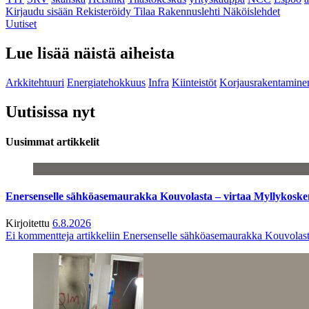
Kirjaudu sisään
Rekisteröidy
Tilaa Rakennuslehti
Näköislehdet
Uutiset
Lue lisää näistä aiheista
Arkkitehtuuri
Energiatehokkuus
Infra
Kiinteistöt
Korjausrakentamine
Uutisissa nyt
Uusimmat artikkelit
Enersenselle sähköasemaurakka Kouvolasta – virtaa Myllykoske
Kirjoitettu
6.8.2026
Ei kommentteja
artikkeliin Enersenselle sähköasemaurakka Kouvolast