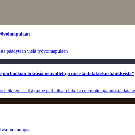
työvoimapulaan
asta päädytään vielä työvoimapulaan
e parhaillaan lukuisia neuvotteluja uusista datakeskushankkeista”
ulos heikkeni – ”Käymme parhaillaan lukuisia neuvotteluja uusista data
at asuntokauppaa