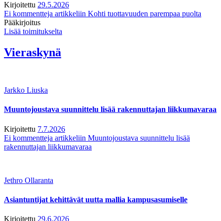
Kirjoitettu
29.5.2026
Ei kommentteja
artikkeliin Kohti tuottavuuden parempaa puolta
Pääkirjoitus
Lisää toimitukselta
Vieraskynä
Jarkko Liuska
Muuntojoustava suunnittelu lisää rakennuttajan liikkumavaraa
Kirjoitettu
7.7.2026
Ei kommentteja
artikkeliin Muuntojoustava suunnittelu lisää
rakennuttajan liikkumavaraa
Jethro Ollaranta
Asiantuntijat kehittävät uutta mallia kampusasumiselle
Kirjoitettu
29.6.2026