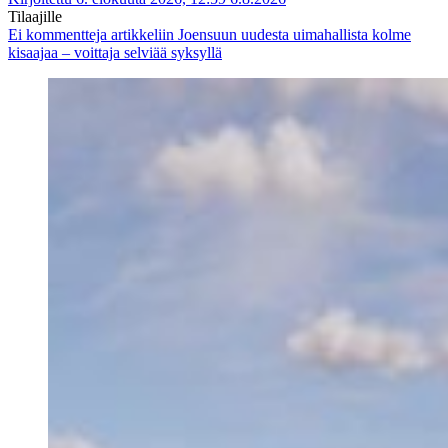
Tilaajille
Ei kommentteja
artikkeliin Joensuun uudesta uimahallista kolme
kisaajaa – voittaja selviää syksyllä