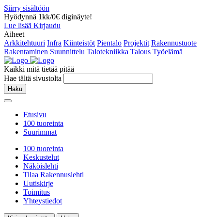
Siirry sisältöön
Hyödynnä 1kk/0€ diginäyte!
Lue lisää
Kirjaudu
Aiheet
Arkkitehtuuri
Infra
Kiinteistöt
Pientalo
Projektit
Rakennustuote
Rakentaminen
Suunnittelu
Talotekniikka
Talous
Työelämä
Kaikki mitä tietää pitää
Hae tältä sivustolta
Haku
Etusivu
100 tuoreinta
Suurimmat
100 tuoreinta
Keskustelut
Näköislehti
Tilaa Rakennuslehti
Uutiskirje
Toimitus
Yhteystiedot