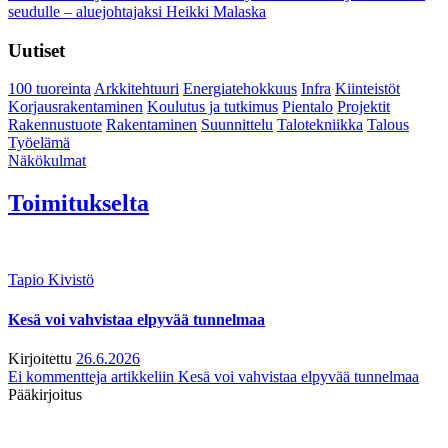
seudulle – aluejohtajaksi Heikki Malaska
Uutiset
100 tuoreinta
Arkkitehtuuri
Energiatehokkuus
Infra
Kiinteistöt
Korjausrakentaminen
Koulutus ja tutkimus
Pientalo
Projektit
Rakennustuote
Rakentaminen
Suunnittelu
Talotekniikka
Talous
Työelämä
Näkökulmat
Toimitukselta
Tapio Kivistö
Kesä voi vahvistaa elpyvää tunnelmaa
Kirjoitettu
26.6.2026
Ei kommentteja
artikkeliin Kesä voi vahvistaa elpyvää tunnelmaa
Pääkirjoitus