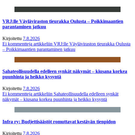
VRJ:lle Väyläviraston tieurakka Oulusta – Poikkimaantien
parantaminen jatkuu
Kirjoitettu
7.8.2026
Ei kommentteja
artikkeliin VRJ:lle Väyläviraston tieurakka Oulusta
– Poikkimaantien parantaminen jatkuu
Sahateollisuudella edelleen synkät näkymät – kiusana korkea
puunhinta ja heikko kysyntä
Kirjoitettu
7.8.2026
Ei kommentteja
artikkeliin Sahateollisuudella edelleen synkät
näkymät – kiusana korkea puunhinta ja heikko kysyntä
Infra ry: Budjettisäästöt romuttavat kestävän tienpidon
Kirjoitettu
7.8.2026