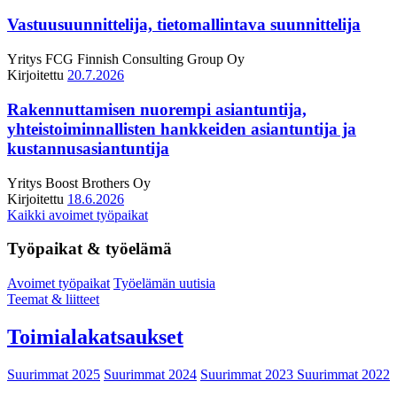
Vastuusuunnittelija, tietomallintava suunnittelija
Yritys
FCG Finnish Consulting Group Oy
Kirjoitettu
20.7.2026
Rakennuttamisen nuorempi asiantuntija,
yhteistoiminnallisten hankkeiden asiantuntija ja
kustannusasiantuntija
Yritys
Boost Brothers Oy
Kirjoitettu
18.6.2026
Kaikki avoimet työpaikat
Työpaikat & työelämä
Avoimet työpaikat
Työelämän uutisia
Teemat & liitteet
Toimialakatsaukset
Suurimmat 2025
Suurimmat 2024
Suurimmat 2023
Suurimmat 2022