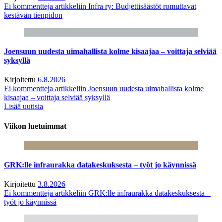
Ei kommentteja
artikkeliin Infra ry: Budjettisäästöt romuttavat
kestävän tienpidon
Joensuun uudesta uimahallista kolme kisaajaa – voittaja selviää
syksyllä
Kirjoitettu
6.8.2026
Ei kommentteja
artikkeliin Joensuun uudesta uimahallista kolme
kisaajaa – voittaja selviää syksyllä
Lisää uutisia
Viikon luetuimmat
GRK:lle infraurakka datakeskuksesta – työt jo käynnissä
Kirjoitettu
3.8.2026
Ei kommentteja
artikkeliin GRK:lle infraurakka datakeskuksesta –
työt jo käynnissä