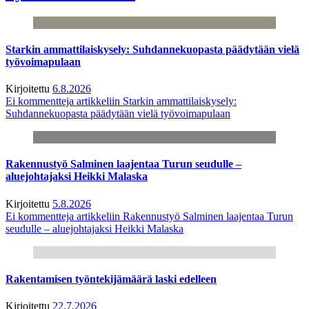
Starkin ammattilaiskysely: Suhdannekuopasta päädytään vielä
työvoimapulaan
Kirjoitettu
6.8.2026
Ei kommentteja
artikkeliin Starkin ammattilaiskysely:
Suhdannekuopasta päädytään vielä työvoimapulaan
Rakennustyö Salminen laajentaa Turun seudulle –
aluejohtajaksi Heikki Malaska
Kirjoitettu
5.8.2026
Ei kommentteja
artikkeliin Rakennustyö Salminen laajentaa Turun
seudulle – aluejohtajaksi Heikki Malaska
Rakentamisen työntekijämäärä laski edelleen
Kirjoitettu
22.7.2026