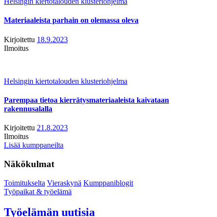
Helsingin kiertotalouden klusteriohjelma
Materiaaleista parhain on olemassa oleva
Kirjoitettu
18.9.2023
Ilmoitus
Helsingin kiertotalouden klusteriohjelma
Parempaa tietoa kierrätysmateriaaleista kaivataan
rakennusalalla
Kirjoitettu
21.8.2023
Ilmoitus
Lisää kumppaneilta
Näkökulmat
Toimitukselta
Vieraskynä
Kumppaniblogit
Työpaikat & työelämä
Työelämän uutisia