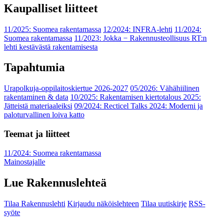
Kaupalliset liitteet
11/2025: Suomea rakentamassa
12/2024: INFRA-lehti
11/2024:
Suomea rakentamassa
11/2023: Jokka − Rakennusteollisuus RT:n
lehti kestävästä rakentamisesta
Tapahtumia
Urapolkuja-oppilaitoskiertue 2026-2027
05/2026: Vähähiilinen
rakentaminen & data
10/2025: Rakentamisen kiertotalous 2025:
Jätteistä materiaaleiksi
09/2024: Recticel Talks 2024: Moderni ja
paloturvallinen loiva katto
Teemat ja liitteet
11/2024: Suomea rakentamassa
Mainostajalle
Lue Rakennuslehteä
Tilaa Rakennuslehti
Kirjaudu näköislehteen
Tilaa uutiskirje
RSS-
syöte