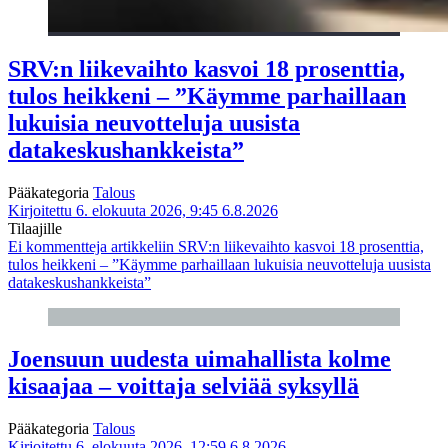
SRV:n liikevaihto kasvoi 18 prosenttia,
tulos heikkeni – ”Käymme parhaillaan
lukuisia neuvotteluja uusista
datakeskushankkeista”
Pääkategoria
Talous
Kirjoitettu 6. elokuuta 2026, 9:45
6.8.2026
Tilaajille
Ei kommentteja
artikkeliin SRV:n liikevaihto kasvoi 18 prosenttia,
tulos heikkeni – ”Käymme parhaillaan lukuisia neuvotteluja uusista
datakeskushankkeista”
Joensuun uudesta uimahallista kolme
kisaajaa – voittaja selviää syksyllä
Pääkategoria
Talous
Kirjoitettu 6. elokuuta 2026, 12:59
6.8.2026