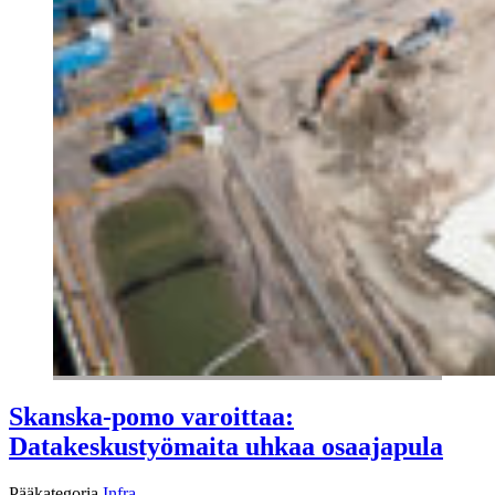
Skanska-pomo varoittaa:
Datakeskustyömaita uhkaa osaajapula
Pääkategoria
Infra