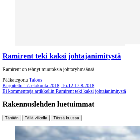
Ramirent teki kaksi johtajanimitystä
Ramirent on tehnyt muutoksia johtoryhmäänsä.
Pääkategoria
Talous
Kirjoitettu 17. elokuuta 2018, 16:12
17.8.2018
Ei kommentteja
artikkeliin Ramirent teki kaksi johtajanimitystä
Rakennuslehden luetuimmat
Tänään
Tällä viikolla
Tässä kuussa