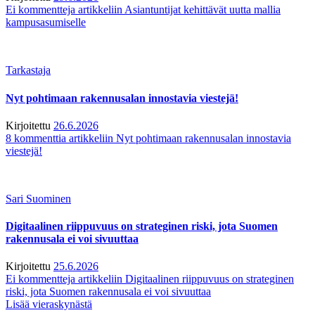
Ei kommentteja
artikkeliin Asiantuntijat kehittävät uutta mallia
kampusasumiselle
Tarkastaja
Nyt pohtimaan rakennusalan innostavia viestejä!
Kirjoitettu
26.6.2026
8 kommenttia
artikkeliin Nyt pohtimaan rakennusalan innostavia
viestejä!
Sari Suominen
Digitaalinen riippuvuus on strateginen riski, jota Suomen
rakennusala ei voi sivuuttaa
Kirjoitettu
25.6.2026
Ei kommentteja
artikkeliin Digitaalinen riippuvuus on strateginen
riski, jota Suomen rakennusala ei voi sivuuttaa
Lisää vieraskynästä