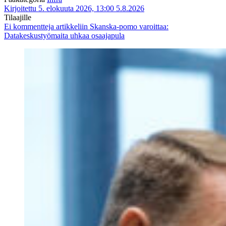
Kirjoitettu 5. elokuuta 2026, 13:00
5.8.2026
Tilaajille
Ei kommentteja
artikkeliin Skanska-pomo varoittaa:
Datakeskustyömaita uhkaa osaajapula