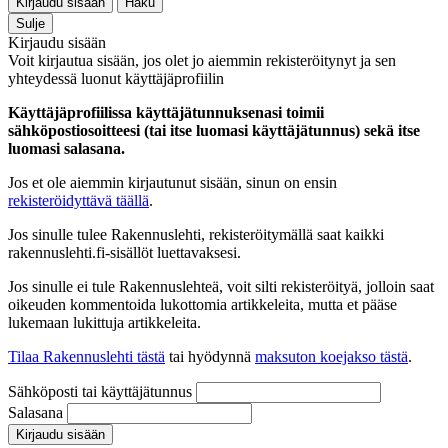
Kirjaudu sisään
Haku
Sulje
Kirjaudu sisään
Voit kirjautua sisään, jos olet jo aiemmin rekisteröitynyt ja sen
yhteydessä luonut käyttäjäprofiilin
Käyttäjäprofiilissa käyttäjätunnuksenasi toimii
sähköpostiosoitteesi (tai itse luomasi käyttäjätunnus) sekä itse
luomasi salasana.
Jos et ole aiemmin kirjautunut sisään, sinun on ensin
rekisteröidyttävä täällä
.
Jos sinulle tulee Rakennuslehti, rekisteröitymällä saat kaikki
rakennuslehti.fi-sisällöt luettavaksesi.
Jos sinulle ei tule Rakennuslehteä, voit silti rekisteröityä, jolloin saat
oikeuden kommentoida lukottomia artikkeleita, mutta et pääse
lukemaan lukittuja artikkeleita.
Tilaa Rakennuslehti tästä
tai hyödynnä
maksuton koejakso tästä
.
Sähköposti tai käyttäjätunnus
Salasana
Kirjaudu sisään