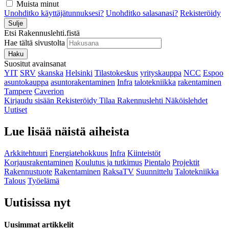
Muista minut
Unohditko käyttäjätunnuksesi?
Unohditko salasanasi?
Rekisteröidy
Sulje
Etsi Rakennuslehti.fistä
Hae tältä sivustolta
Haku
Suositut avainsanat
YIT
SRV
skanska
Helsinki
Tilastokeskus
yrityskauppa
NCC
Espoo
asuntokauppa
asuntorakentaminen
Infra
talotekniikka
rakentaminen
Tampere
Caverion
Kirjaudu sisään
Rekisteröidy
Tilaa Rakennuslehti
Näköislehdet
Uutiset
Lue lisää näistä aiheista
Arkkitehtuuri
Energiatehokkuus
Infra
Kiinteistöt
Korjausrakentaminen
Koulutus ja tutkimus
Pientalo
Projektit
Rakennustuote
Rakentaminen
RaksaTV
Suunnittelu
Talotekniikka
Talous
Työelämä
Uutisissa nyt
Uusimmat artikkelit