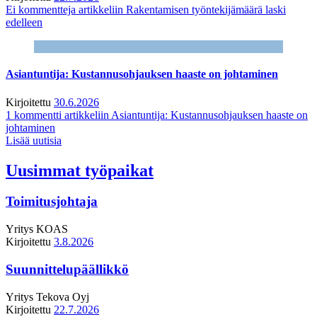
Ei kommentteja
artikkeliin Rakentamisen työntekijämäärä laski
edelleen
Asiantuntija: Kustannusohjauksen haaste on johtaminen
Kirjoitettu
30.6.2026
1 kommentti
artikkeliin Asiantuntija: Kustannusohjauksen haaste on
johtaminen
Lisää uutisia
Uusimmat työpaikat
Toimitusjohtaja
Yritys
KOAS
Kirjoitettu
3.8.2026
Suunnittelupäällikkö
Yritys
Tekova Oyj
Kirjoitettu
22.7.2026