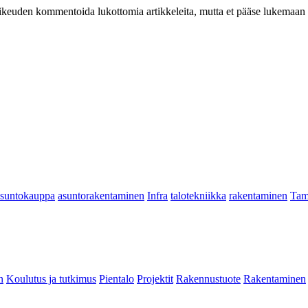
at oikeuden kommentoida lukottomia artikkeleita, mutta et pääse lukemaan l
asuntokauppa
asuntorakentaminen
Infra
talotekniikka
rakentaminen
Tam
n
Koulutus ja tutkimus
Pientalo
Projektit
Rakennustuote
Rakentaminen