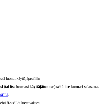
ssä luonut käyttäjäprofiilin
i (tai itse luomasi käyttäjätunnus) sekä itse luomasi salasana.
täällä
.
hti.fi-sisällöt luettavaksesi.