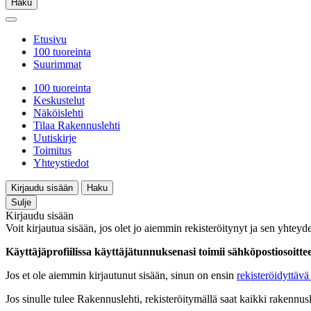
Haku
Etusivu
100 tuoreinta
Suurimmat
100 tuoreinta
Keskustelut
Näköislehti
Tilaa Rakennuslehti
Uutiskirje
Toimitus
Yhteystiedot
Kirjaudu sisään
Haku
Sulje
Kirjaudu sisään
Voit kirjautua sisään, jos olet jo aiemmin rekisteröitynyt ja sen yhteyde
Käyttäjäprofiilissa käyttäjätunnuksenasi toimii sähköpostiosoittees
Jos et ole aiemmin kirjautunut sisään, sinun on ensin
rekisteröidyttävä 
Jos sinulle tulee Rakennuslehti, rekisteröitymällä saat kaikki rakennusle