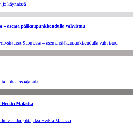
t jo käynnissä
ssa – asema pääkaupunkiseudulla vahvistuu
en yrityskaupat Suomessa – asema pääkaupunkiseudulla vahvistuu
ita uhkaa osaajapula
i Heikki Malaska
dulle – aluejohtajaksi Heikki Malaska