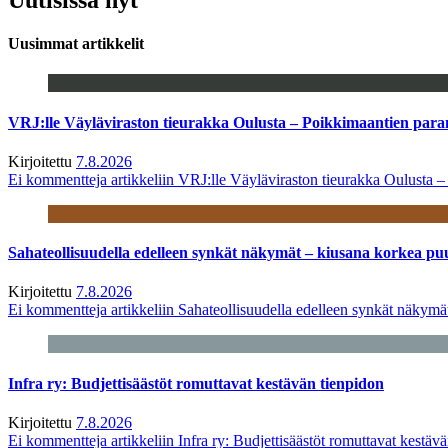
Uusimmat artikkelit
VRJ:lle Väyläviraston tieurakka Oulusta – Poikkimaantien par
Kirjoitettu
7.8.2026
Ei kommentteja
artikkeliin VRJ:lle Väyläviraston tieurakka Oulusta 
Sahateollisuudella edelleen synkät näkymät – kiusana korkea pu
Kirjoitettu
7.8.2026
Ei kommentteja
artikkeliin Sahateollisuudella edelleen synkät näkym
Infra ry: Budjettisäästöt romuttavat kestävän tienpidon
Kirjoitettu
7.8.2026
Ei kommentteja
artikkeliin Infra ry: Budjettisäästöt romuttavat kestäv