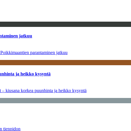
antaminen jatkuu
– Poikkimaantien parantaminen jatkuu
unhinta ja heikko kysyntä
ät – kiusana korkea puunhinta ja heikko kysyntä
än tienpidon