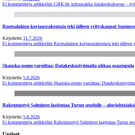
Ei kommentteja
artikkeliin GRK:lle infraurakka datakeskuksesta – työ
Ruotsalainen korjausrakentaja teki jälleen yrityskaupat Suome
Kirjoitettu
31.7.2026
Ei kommentteja
artikkeliin Ruotsalainen korjausrakentaja teki jälle
Skanska-pomo varoittaa: Datakeskustyömaita uhkaa osaajapula
Kirjoitettu
5.8.2026
Ei kommentteja
artikkeliin Skanska-pomo varoittaa: Datakeskustyöma
Rakennustyö Salminen laajentaa Turun seudulle – aluejohtajaks
Kirjoitettu
5.8.2026
Ei kommentteja
artikkeliin Rakennustyö Salminen laajentaa Turun seu
Uutiset