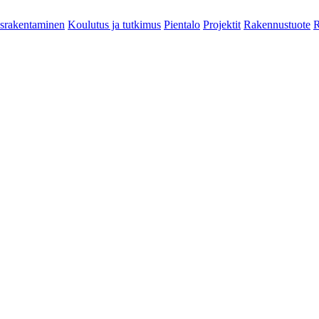
srakentaminen
Koulutus ja tutkimus
Pientalo
Projektit
Rakennustuote
R