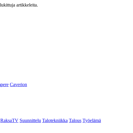
ukittuja artikkeleita.
pere
Caverion
RaksaTV
Suunnittelu
Talotekniikka
Talous
Työelämä