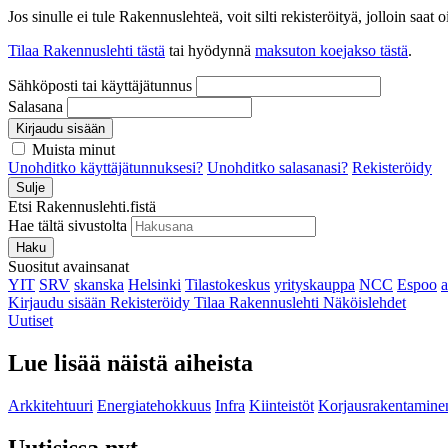
Jos sinulle ei tule Rakennuslehteä, voit silti rekisteröityä, jolloin sa
Tilaa Rakennuslehti tästä
tai hyödynnä
maksuton koejakso tästä
.
Sähköposti tai käyttäjätunnus
Salasana
Kirjaudu sisään
Muista minut
Unohditko käyttäjätunnuksesi?
Unohditko salasanasi?
Rekisteröidy
Sulje
Etsi Rakennuslehti.fistä
Hae tältä sivustolta
Haku
Suositut avainsanat
YIT
SRV
skanska
Helsinki
Tilastokeskus
yrityskauppa
NCC
Espoo
Kirjaudu sisään
Rekisteröidy
Tilaa Rakennuslehti
Näköislehdet
Uutiset
Lue lisää näistä aiheista
Arkkitehtuuri
Energiatehokkuus
Infra
Kiinteistöt
Korjausrakentamine
Uutisissa nyt