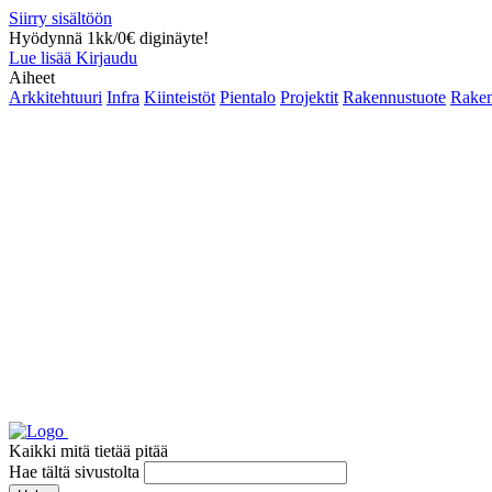
Siirry sisältöön
Hyödynnä 1kk/0€ diginäyte!
Lue lisää
Kirjaudu
Aiheet
Arkkitehtuuri
Infra
Kiinteistöt
Pientalo
Projektit
Rakennustuote
Raken
Kaikki mitä tietää pitää
Hae tältä sivustolta