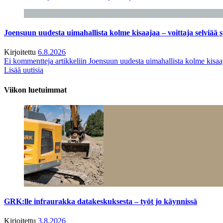
Joensuun uudesta uimahallista kolme kisaajaa – voittaja selviää s
Kirjoitettu
6.8.2026
Ei kommentteja
artikkeliin Joensuun uudesta uimahallista kolme kisaaj
Lisää uutisia
Viikon luetuimmat
GRK:lle infraurakka datakeskuksesta – työt jo käynnissä
Kirjoitettu
3.8.2026